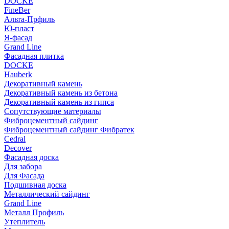
DOCKE
FineBer
Альта-Прфиль
Ю-пласт
Я-фасад
Grand Line
Фасадная плитка
DOCKE
Hauberk
Декоративный камень
Декоративный камень из бетона
Декоративный камень из гипса
Сопутствующие материалы
Фиброцементный сайдинг
Фиброцементный сайдинг Фибратек
Cedral
Decover
Фасадная доска
Для забора
Для Фасада
Подшивная доска
Металлический сайдинг
Grand Line
Металл Профиль
Утеплитель