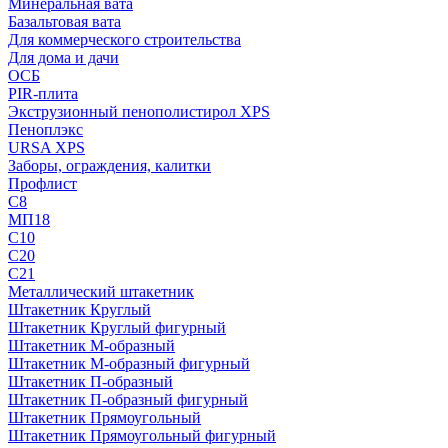
Минеральная вата
Базальтовая вата
Для коммерческого строительства
Для дома и дачи
ОСБ
PIR-плита
Экструзионный пенополистирол XPS
Пеноплэкс
URSA XPS
Заборы, ограждения, калитки
Профлист
С8
МП18
С10
С20
С21
Металлический штакетник
Штакетник Круглый
Штакетник Круглый фигурный
Штакетник М-образный
Штакетник М-образный фигурный
Штакетник П-образный
Штакетник П-образный фигурный
Штакетник Прямоугольный
Штакетник Прямоугольный фигурный