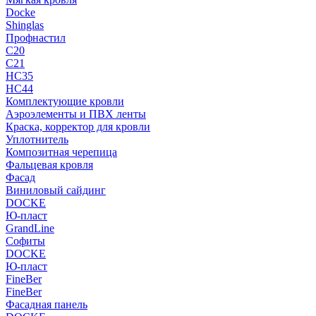
Docke
Shinglas
Профнастил
C20
C21
НС35
НС44
Комплектующие кровли
Аэроэлементы и ПВХ ленты
Краска, корректор для кровли
Уплотнитель
Композитная черепица
Фальцевая кровля
Фасад
Виниловый сайдинг
DOCKE
Ю-пласт
GrandLine
Софиты
DOCKE
Ю-пласт
FineBer
FineBer
Фасадная панель