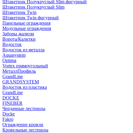
Штакетник Полукруглый Slim фигурный
Штакетник Полукруглый Slim
Штакетник Twin
Штакетник Twin фигурный
Панельные ограждения
Модульные ограждения
Заборы жалюзи
Ворота/Калитки
Водосток
Водосток из металла
Aquasystem
Optima
Vortex прямоугольный
МеталлПрофиль
GrandLine
GRANDSYSTEM
Водосток из пластика
GrandLine
DOCKE
FINEBER
Чердачные лестницы
Docke
Fakro
Ограждение кровли
Кровельные лестницы