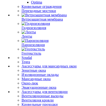
Optima
Кровельные ограждения
Переходные мостики
Ветрозащитная мембрана
Гидроизоляция
Ленты
Пароизоляция
Геотекстиль
Soudal
Tegra
Аксессуары для мансардных окон
Зенитные окна
Изоляционные оклады
Мансардные окна
Окно-люк
Эвакуационные окна
Аксессуары для вентиляции
Вентиляционные выходы
Вентиляция кровли
Кровельные проходки