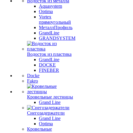
Водосток из металла
Aquasystem
Optima
Vortex
прямоугольный
МеталлПрофиль
GrandLine
GRANDSYSTEM
Водосток из пластика
GrandLine
DOCKE
FINEBER
Docke
Fakro
Кровельные лестницы
Grand Line
Снегозадержатели
Grand Line
Optima
Кровельные