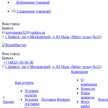
Избранные товары
0
Сравнение товаров
0
Ваш город
Брянск
krovmaster32@yandex.ru
г. Брянск, пр-д Московский, д. 83 (База «Мир» склад №12)
Ваш город
Брянск
+7 (4832) 50-50-30
г. Брянск, пр-д Московский, д. 83 (База «Мир» склад №12)
Компания
О
Как купить
компании
Новости
Условия
Наша
оплаты
команда
Условия
Доставка
Возврат
Конт
Акции
Фото
доставки
работ