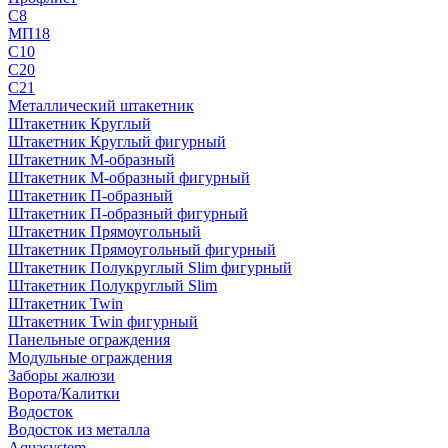
С8
МП18
С10
С20
С21
Металлический штакетник
Штакетник Круглый
Штакетник Круглый фигурный
Штакетник М-образный
Штакетник М-образный фигурный
Штакетник П-образный
Штакетник П-образный фигурный
Штакетник Прямоугольный
Штакетник Прямоугольный фигурный
Штакетник Полукруглый Slim фигурный
Штакетник Полукруглый Slim
Штакетник Twin
Штакетник Twin фигурный
Панельные ограждения
Модульные ограждения
Заборы жалюзи
Ворота/Калитки
Водосток
Водосток из металла
Aquasystem