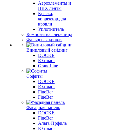
Аэроэлементы и
ПВХ ленты
Краска,
корректор для
кровли
Уплотнитель
Композитная черепица
Фальцевая кровля
Виниловый сайдинг
DOCKE
Ю-пласт
GrandLine
Софиты
DOCKE
Ю-пласт
FineBer
FineBer
Фасадная панель
DOCKE
FineBer
Альта-Прфиль
Ю-пласт