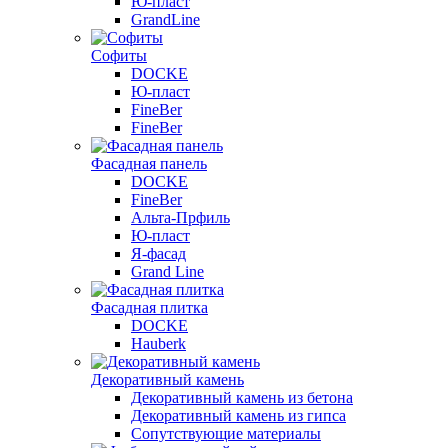
Ю-пласт
GrandLine
Софиты
DOCKE
Ю-пласт
FineBer
FineBer
Фасадная панель
DOCKE
FineBer
Альта-Прфиль
Ю-пласт
Я-фасад
Grand Line
Фасадная плитка
DOCKE
Hauberk
Декоративный камень
Декоративный камень из бетона
Декоративный камень из гипса
Сопутствующие материалы