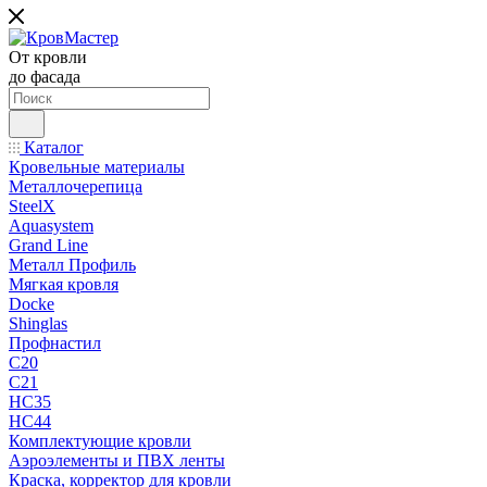
От кровли
до фасада
Каталог
Кровельные материалы
Металлочерепица
SteelX
Aquasystem
Grand Line
Металл Профиль
Мягкая кровля
Docke
Shinglas
Профнастил
C20
C21
НС35
НС44
Комплектующие кровли
Аэроэлементы и ПВХ ленты
Краска, корректор для кровли