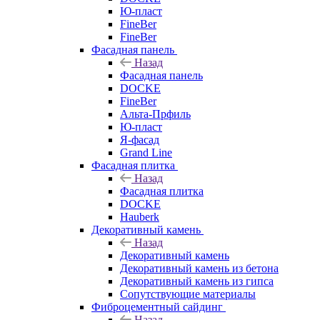
Ю-пласт
FineBer
FineBer
Фасадная панель
Назад
Фасадная панель
DOCKE
FineBer
Альта-Прфиль
Ю-пласт
Я-фасад
Grand Line
Фасадная плитка
Назад
Фасадная плитка
DOCKE
Hauberk
Декоративный камень
Назад
Декоративный камень
Декоративный камень из бетона
Декоративный камень из гипса
Сопутствующие материалы
Фиброцементный сайдинг
Назад