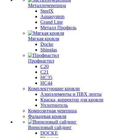
Металлочерепица
SteelX
Aquasystem
Grand Line
Металл Профиль
Мягкая кровля
Docke
Shinglas
Профнастил
C20
C21
НС35
НС44
Комплектующие кровли
Аэроэлементы и ПВХ ленты
Краска, корректор для кровли
Уплотнитель
Композитная черепица
Фальцевая кровля
Виниловый сайдинг
DOCKE