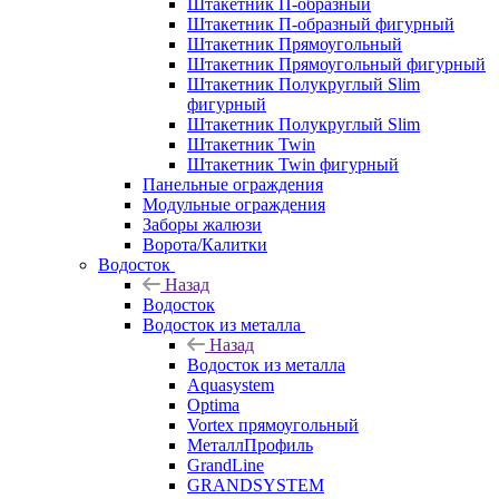
Штакетник П-образный
Штакетник П-образный фигурный
Штакетник Прямоугольный
Штакетник Прямоугольный фигурный
Штакетник Полукруглый Slim
фигурный
Штакетник Полукруглый Slim
Штакетник Twin
Штакетник Twin фигурный
Панельные ограждения
Модульные ограждения
Заборы жалюзи
Ворота/Калитки
Водосток
Назад
Водосток
Водосток из металла
Назад
Водосток из металла
Aquasystem
Optima
Vortex прямоугольный
МеталлПрофиль
GrandLine
GRANDSYSTEM