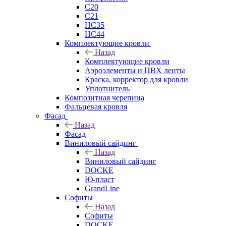
C20
C21
НС35
НС44
Комплектующие кровли
Назад
Комплектующие кровли
Аэроэлементы и ПВХ ленты
Краска, корректор для кровли
Уплотнитель
Композитная черепица
Фальцевая кровля
Фасад
Назад
Фасад
Виниловый сайдинг
Назад
Виниловый сайдинг
DOCKE
Ю-пласт
GrandLine
Софиты
Назад
Софиты
DOCKE