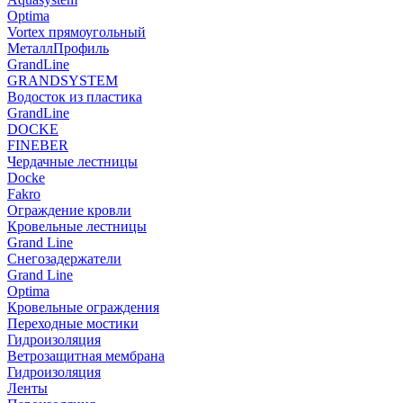
Optima
Vortex прямоугольный
МеталлПрофиль
GrandLine
GRANDSYSTEM
Водосток из пластика
GrandLine
DOCKE
FINEBER
Чердачные лестницы
Docke
Fakro
Ограждение кровли
Кровельные лестницы
Grand Line
Снегозадержатели
Grand Line
Optima
Кровельные ограждения
Переходные мостики
Гидроизоляция
Ветрозащитная мембрана
Гидроизоляция
Ленты