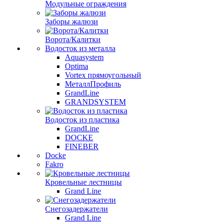
Модульные ограждения
Заборы жалюзи
Ворота/Калитки
Водосток из металла
Aquasystem
Optima
Vortex прямоугольный
МеталлПрофиль
GrandLine
GRANDSYSTEM
Водосток из пластика
GrandLine
DOCKE
FINEBER
Docke
Fakro
Кровельные лестницы
Grand Line
Снегозадержатели
Grand Line