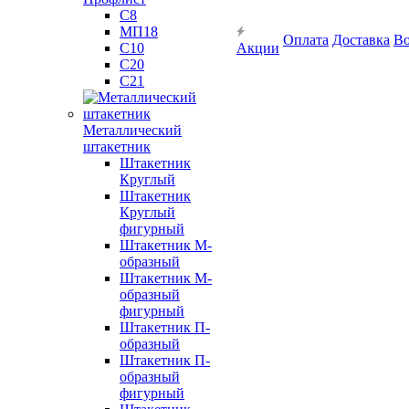
С8
МП18
Оплата
Доставка
Во
С10
Акции
С20
С21
Металлический
штакетник
Штакетник
Круглый
Штакетник
Круглый
фигурный
Штакетник М-
образный
Штакетник М-
образный
фигурный
Штакетник П-
образный
Штакетник П-
образный
фигурный