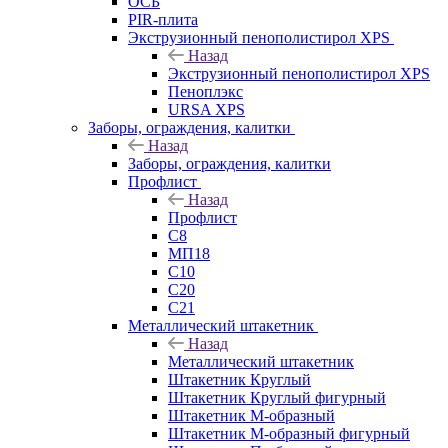
ОСБ
PIR-плита
Экструзионный пенополистирол XPS
Назад
Экструзионный пенополистирол XPS
Пеноплэкс
URSA XPS
Заборы, ограждения, калитки
Назад
Заборы, ограждения, калитки
Профлист
Назад
Профлист
С8
МП18
С10
С20
С21
Металлический штакетник
Назад
Металлический штакетник
Штакетник Круглый
Штакетник Круглый фигурный
Штакетник М-образный
Штакетник М-образный фигурный