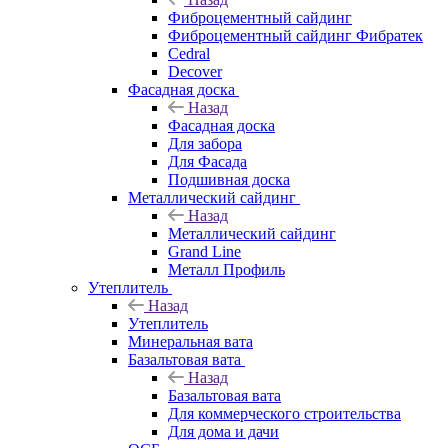
Фиброцементный сайдинг
Фиброцементный сайдинг Фибратек
Cedral
Decover
Фасадная доска
Назад
Фасадная доска
Для забора
Для Фасада
Подшивная доска
Металлический сайдинг
Назад
Металлический сайдинг
Grand Line
Металл Профиль
Утеплитель
Назад
Утеплитель
Минеральная вата
Базальтовая вата
Назад
Базальтовая вата
Для коммерческого строительства
Для дома и дачи