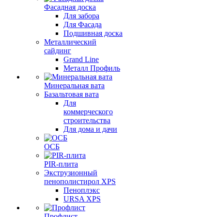
Фасадная доска
Для забора
Для Фасада
Подшивная доска
Металлический
сайдинг
Grand Line
Металл Профиль
Минеральная вата
Базальтовая вата
Для
коммерческого
строительства
Для дома и дачи
ОСБ
PIR-плита
Экструзионный
пенополистирол XPS
Пеноплэкс
URSA XPS
Профлист