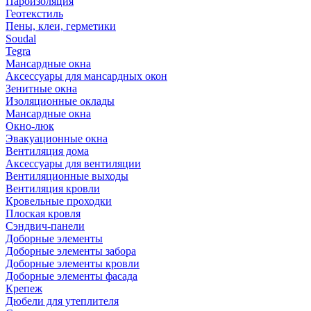
Пароизоляция
Геотекстиль
Пены, клеи, герметики
Soudal
Tegra
Мансардные окна
Аксессуары для мансардных окон
Зенитные окна
Изоляционные оклады
Мансардные окна
Окно-люк
Эвакуационные окна
Вентиляция дома
Аксессуары для вентиляции
Вентиляционные выходы
Вентиляция кровли
Кровельные проходки
Плоская кровля
Сэндвич-панели
Доборные элементы
Доборные элементы забора
Доборные элементы кровли
Доборные элементы фасада
Крепеж
Дюбели для утеплителя