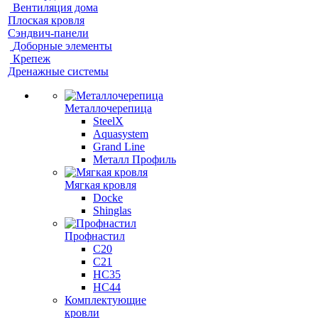
Вентиляция дома
Плоская кровля
Сэндвич-панели
Доборные элементы
Крепеж
Дренажные системы
Металлочерепица
SteelX
Aquasystem
Grand Line
Металл Профиль
Мягкая кровля
Docke
Shinglas
Профнастил
C20
C21
НС35
НС44
Комплектующие
кровли