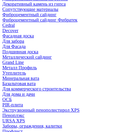
Декоративный камень из гипса
Сопутствующие материалы
Фиброцементный сайдинг
Фиброцементный сайдинг Фибратек
Cedral
Decover
Фасадная доска
Для забора
Для Фасада
Подшивная доска
Металлический сайдинг
Grand Line
Металл Профиль
Утеплитель
Минеральная вата
Базальтовая вата
Для коммерческого строительства
Для дома и дачи
ОСБ
PIR-плита
Экструзионный пенополистирол XPS
Пеноплэкс
URSA XPS
Заборы, ограждения, калитки
Профлист