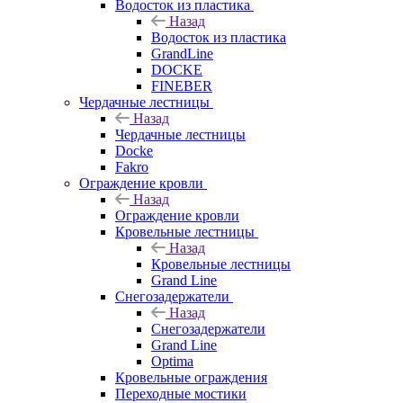
Водосток из пластика
Назад
Водосток из пластика
GrandLine
DOCKE
FINEBER
Чердачные лестницы
Назад
Чердачные лестницы
Docke
Fakro
Ограждение кровли
Назад
Ограждение кровли
Кровельные лестницы
Назад
Кровельные лестницы
Grand Line
Снегозадержатели
Назад
Снегозадержатели
Grand Line
Optima
Кровельные ограждения
Переходные мостики