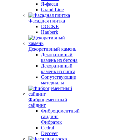
Я-фасад
Grand Line
Фасадная плитка
DOCKE
Hauberk
Декоративный камень
Декоративный
камень из бетона
Декоративный
камень из гипса
Сопутствующие
материалы
Фиброцементный
сайдинг
Фиброцементный
сайдинг
Фибратек
Cedral
Decover