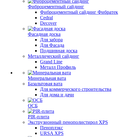
Фиброцементный сайдинг
Фиброцементный сайдинг Фибратек
Cedral
Decover
Фасадная доска
Для забора
Для Фасада
Подшивная доска
Металлический сайдинг
Grand Line
Металл Профиль
Минеральная вата
Базальтовая вата
Для коммерческого строительства
Для дома и дачи
ОСБ
PIR-плита
Экструзионный пенополистирол XPS
Пеноплэкс
URSA XPS