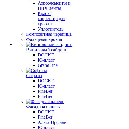
Аэроэлементы и
ПВХ ленты
Краска,
корректор для
кровли
Уплотнитель
Композитная черепица
Фальцевая кровля
Виниловый сайдинг
DOCKE
Ю-пласт
GrandLine
Софиты
DOCKE
Ю-пласт
FineBer
FineBer
Фасадная панель
DOCKE
FineBer
Альта-Прфиль
Ю-пласт