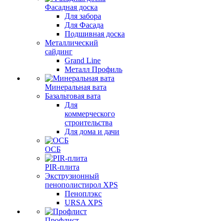
Фасадная доска
Для забора
Для Фасада
Подшивная доска
Металлический
сайдинг
Grand Line
Металл Профиль
Минеральная вата
Базальтовая вата
Для
коммерческого
строительства
Для дома и дачи
ОСБ
PIR-плита
Экструзионный
пенополистирол XPS
Пеноплэкс
URSA XPS
Профлист