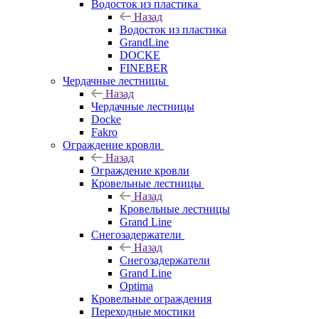
Водосток из пластика
Назад
Водосток из пластика
GrandLine
DOCKE
FINEBER
Чердачные лестницы
Назад
Чердачные лестницы
Docke
Fakro
Ограждение кровли
Назад
Ограждение кровли
Кровельные лестницы
Назад
Кровельные лестницы
Grand Line
Снегозадержатели
Назад
Снегозадержатели
Grand Line
Optima
Кровельные ограждения
Переходные мостики