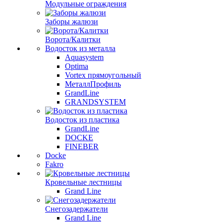
Модульные ограждения
Заборы жалюзи
Ворота/Калитки
Водосток из металла
Aquasystem
Optima
Vortex прямоугольный
МеталлПрофиль
GrandLine
GRANDSYSTEM
Водосток из пластика
GrandLine
DOCKE
FINEBER
Docke
Fakro
Кровельные лестницы
Grand Line
Снегозадержатели
Grand Line