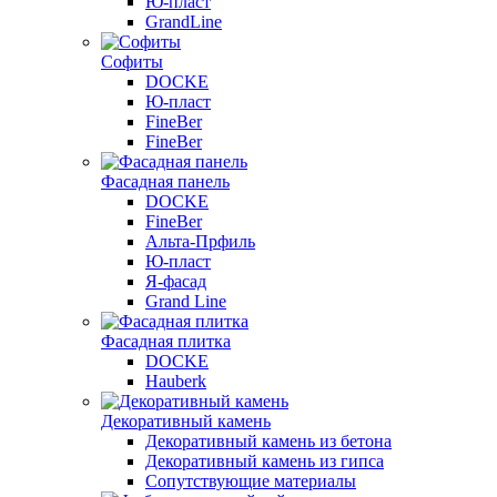
Ю-пласт
GrandLine
Софиты
DOCKE
Ю-пласт
FineBer
FineBer
Фасадная панель
DOCKE
FineBer
Альта-Прфиль
Ю-пласт
Я-фасад
Grand Line
Фасадная плитка
DOCKE
Hauberk
Декоративный камень
Декоративный камень из бетона
Декоративный камень из гипса
Сопутствующие материалы