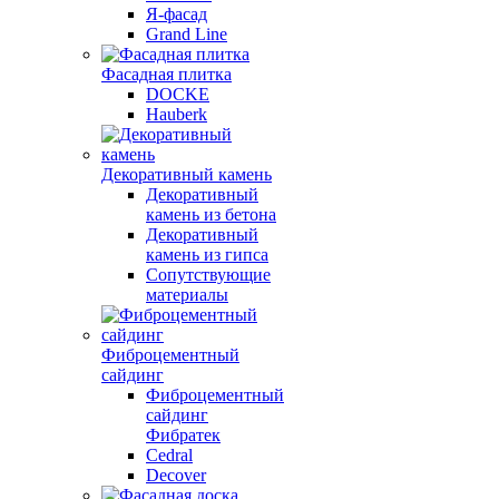
Я-фасад
Grand Line
Фасадная плитка
DOCKE
Hauberk
Декоративный камень
Декоративный
камень из бетона
Декоративный
камень из гипса
Сопутствующие
материалы
Фиброцементный
сайдинг
Фиброцементный
сайдинг
Фибратек
Cedral
Decover