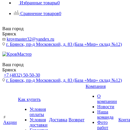
Избранные товары
0
Сравнение товаров
0
Ваш город
Брянск
krovmaster32@yandex.ru
г. Брянск, пр-д Московский, д. 83 (База «Мир» склад №12)
Ваш город
Брянск
+7 (4832) 50-50-30
г. Брянск, пр-д Московский, д. 83 (База «Мир» склад №12)
Компания
О
Как купить
компании
Новости
Условия
Наша
оплаты
команда
Условия
Доставка
Возврат
Конт
Акции
Фото
доставки
работ