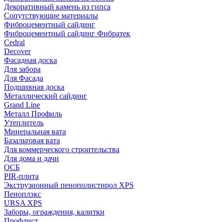
Декоративный камень из гипса
Сопутствующие материалы
Фиброцементный сайдинг
Фиброцементный сайдинг Фибратек
Cedral
Decover
Фасадная доска
Для забора
Для Фасада
Подшивная доска
Металлический сайдинг
Grand Line
Металл Профиль
Утеплитель
Минеральная вата
Базальтовая вата
Для коммерческого строительства
Для дома и дачи
ОСБ
PIR-плита
Экструзионный пенополистирол XPS
Пеноплэкс
URSA XPS
Заборы, ограждения, калитки
Профлист