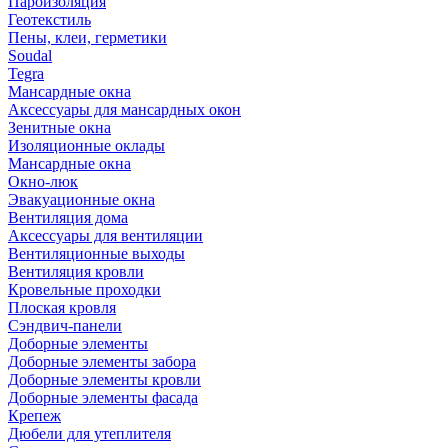
Пароизоляция
Геотекстиль
Пены, клеи, герметики
Soudal
Tegra
Мансардные окна
Аксессуары для мансардных окон
Зенитные окна
Изоляционные оклады
Мансардные окна
Окно-люк
Эвакуационные окна
Вентиляция дома
Аксессуары для вентиляции
Вентиляционные выходы
Вентиляция кровли
Кровельные проходки
Плоская кровля
Сэндвич-панели
Доборные элементы
Доборные элементы забора
Доборные элементы кровли
Доборные элементы фасада
Крепеж
Дюбели для утеплителя