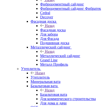
Фиброцементный сайдинг
Фиброцементный сайдинг Фибратек
Cedral
Decover
Фасадная доска
Назад
Фасадная доска
Для забора
Для Фасада
Подшивная доска
Металлический сайдинг
Назад
Металлический сайдинг
Grand Line
Металл Профиль
Утеплитель
Назад
Утеплитель
Минеральная вата
Базальтовая вата
Назад
Базальтовая вата
Для коммерческого строительства
Для дома и дачи