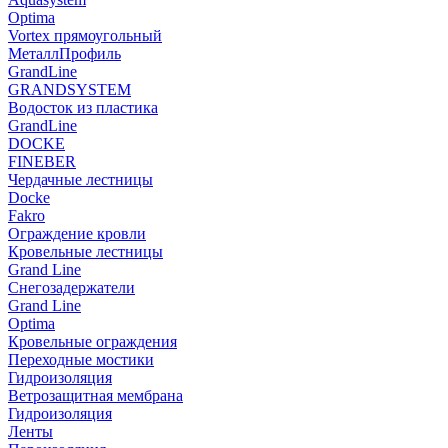
Optima
Vortex прямоугольный
МеталлПрофиль
GrandLine
GRANDSYSTEM
Водосток из пластика
GrandLine
DOCKE
FINEBER
Чердачные лестницы
Docke
Fakro
Ограждение кровли
Кровельные лестницы
Grand Line
Снегозадержатели
Grand Line
Optima
Кровельные ограждения
Переходные мостики
Гидроизоляция
Ветрозащитная мембрана
Гидроизоляция
Ленты