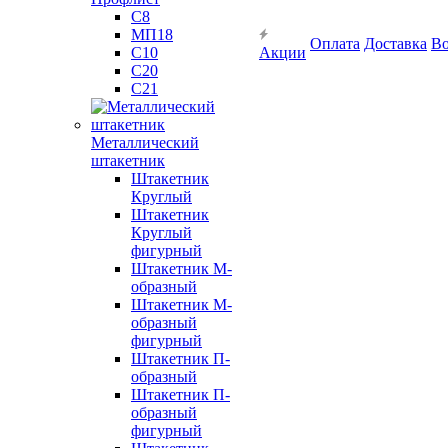
С8
МП18
Оплата
Доставка
Во
С10
Акции
С20
С21
Металлический
штакетник
Штакетник
Круглый
Штакетник
Круглый
фигурный
Штакетник М-
образный
Штакетник М-
образный
фигурный
Штакетник П-
образный
Штакетник П-
образный
фигурный