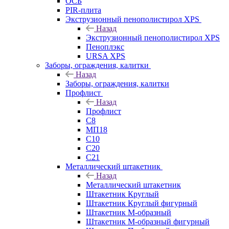
ОСБ
PIR-плита
Экструзионный пенополистирол XPS
Назад
Экструзионный пенополистирол XPS
Пеноплэкс
URSA XPS
Заборы, ограждения, калитки
Назад
Заборы, ограждения, калитки
Профлист
Назад
Профлист
С8
МП18
С10
С20
С21
Металлический штакетник
Назад
Металлический штакетник
Штакетник Круглый
Штакетник Круглый фигурный
Штакетник М-образный
Штакетник М-образный фигурный