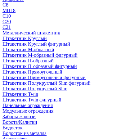
С8
МП18
С10
С20
С21
Металлический штакетник
Штакетник Круглый
Штакетник Круглый фигурный
Штакетник М-образный
Штакетник М-образный фигурный
Штакетник П-образный
Штакетник П-образный фигурный
Штакетник Прямоугольный
Штакетник Прямоугольный фигурный
Штакетник Полукруглый Slim фигурный
Штакетник Полукруглый Slim
Штакетник Twin
Штакетник Twin фигурный
Панельные ограждения
Модульные ограждения
Заборы жалюзи
Ворота/Калитки
Водосток
Водосток из металла
Aquasystem