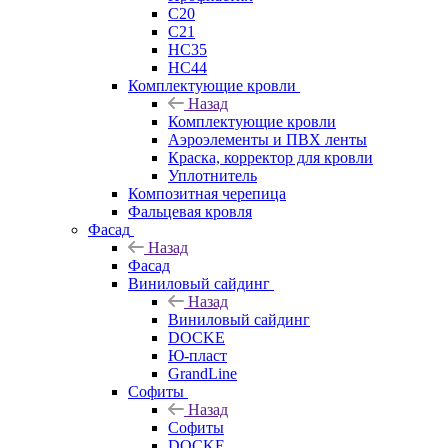
C20
C21
НС35
НС44
Комплектующие кровли
Назад
Комплектующие кровли
Аэроэлементы и ПВХ ленты
Краска, корректор для кровли
Уплотнитель
Композитная черепица
Фальцевая кровля
Фасад
Назад
Фасад
Виниловый сайдинг
Назад
Виниловый сайдинг
DOCKE
Ю-пласт
GrandLine
Софиты
Назад
Софиты
DOCKE