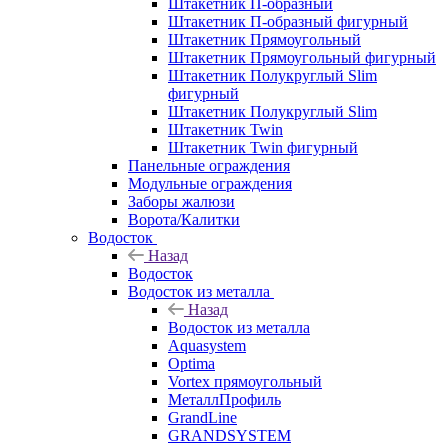
Штакетник П-образный
Штакетник П-образный фигурный
Штакетник Прямоугольный
Штакетник Прямоугольный фигурный
Штакетник Полукруглый Slim
фигурный
Штакетник Полукруглый Slim
Штакетник Twin
Штакетник Twin фигурный
Панельные ограждения
Модульные ограждения
Заборы жалюзи
Ворота/Калитки
Водосток
Назад
Водосток
Водосток из металла
Назад
Водосток из металла
Aquasystem
Optima
Vortex прямоугольный
МеталлПрофиль
GrandLine
GRANDSYSTEM