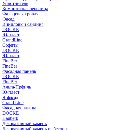
Уплотнитель
Композитная черепица
Фальцевая кровля
Фасад
Виниловый сайдинг
DOCKE
Ю-пласт
GrandLine
Софиты
DOCKE
Ю-пласт
FineBer
FineBer
Фасадная панель
DOCKE
FineBer
Альта-Прфиль
Ю-пласт
Я-фасад
Grand Line
Фасадная плитка
DOCKE
Hauberk
Декоративный камень
Декоративный камень из бетона