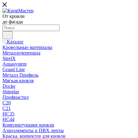
От кровли
до фасада
Каталог
Кровельные материалы
Металлочерепица
SteelX
Aquasystem
Grand Line
Металл Профиль
Мягкая кровля
Docke
Shinglas
Профнастил
C20
C21
НС35
НС44
Комплектующие кровли
Аэроэлементы и ПВХ ленты
Краска, корректор для кровли