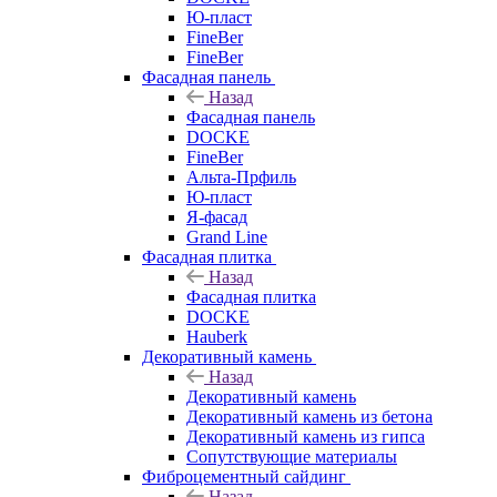
Ю-пласт
FineBer
FineBer
Фасадная панель
Назад
Фасадная панель
DOCKE
FineBer
Альта-Прфиль
Ю-пласт
Я-фасад
Grand Line
Фасадная плитка
Назад
Фасадная плитка
DOCKE
Hauberk
Декоративный камень
Назад
Декоративный камень
Декоративный камень из бетона
Декоративный камень из гипса
Сопутствующие материалы
Фиброцементный сайдинг
Назад