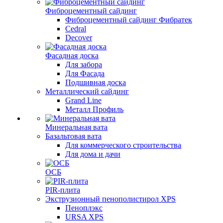
Фиброцементный сайдинг
Фиброцементный сайдинг Фибратек
Cedral
Decover
Фасадная доска
Для забора
Для Фасада
Подшивная доска
Металлический сайдинг
Grand Line
Металл Профиль
Минеральная вата
Базальтовая вата
Для коммерческого строительства
Для дома и дачи
ОСБ
PIR-плита
Экструзионный пенополистирол XPS
Пеноплэкс
URSA XPS