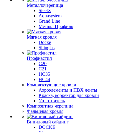
Металлочерепица
SteelX
Aquasystem
Grand Line
Металл Профиль
Мягкая кровля
Docke
Shinglas
Профнастил
C20
C21
НС35
НС44
Комплектующие кровли
Аэроэлементы и ПВХ ленты
Краска, корректор для кровли
Уплотнитель
Композитная черепица
Фальцевая кровля
Виниловый сайдинг
DOCKE