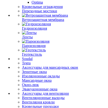
Optima
Кровельные ограждения
Переходные мостики
Ветрозащитная мембрана
Гидроизоляция
Ленты
Пароизоляция
Геотекстиль
Soudal
Tegra
Аксессуары для мансардных окон
Зенитные окна
Изоляционные оклады
Мансардные окна
Окно-люк
Эвакуационные окна
Аксессуары для вентиляции
Вентиляционные выходы
Вентиляция кровли
Кровельные проходки