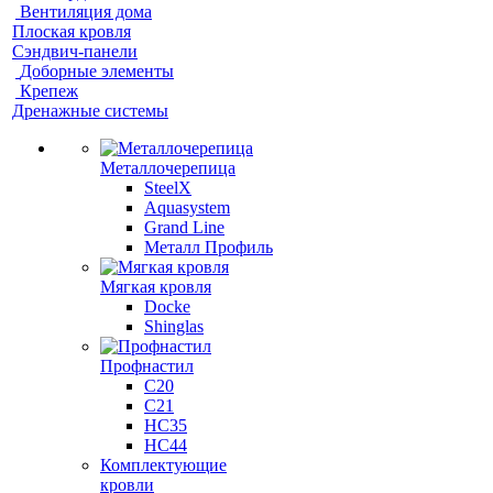
Вентиляция дома
Плоская кровля
Сэндвич-панели
Доборные элементы
Крепеж
Дренажные системы
Металлочерепица
SteelX
Aquasystem
Grand Line
Металл Профиль
Мягкая кровля
Docke
Shinglas
Профнастил
C20
C21
НС35
НС44
Комплектующие
кровли