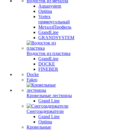
Водосток из металла
Aquasystem
Optima
Vortex
прямоугольный
МеталлПрофиль
GrandLine
GRANDSYSTEM
Водосток из пластика
GrandLine
DOCKE
FINEBER
Docke
Fakro
Кровельные лестницы
Grand Line
Снегозадержатели
Grand Line
Optima
Кровельные