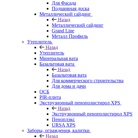
Для Фасада
Подшивная доска
Металлический сайдинг
Назад
Металлический сайдинг
Grand Line
Металл Профиль
Утеплитель
Назад
Утеплитель
Минеральная вата
Базальтовая вата
Назад
Базальтовая вата
Для коммерческого строительства
Для дома и дачи
ОСБ
PIR-плита
Экструзионный пенополистирол XPS
Назад
Экструзионный пенополистирол XPS
Пеноплэкс
URSA XPS
Заборы, ограждения, калитки
Назад