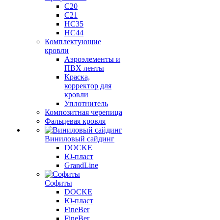
C20
C21
НС35
НС44
Комплектующие
кровли
Аэроэлементы и
ПВХ ленты
Краска,
корректор для
кровли
Уплотнитель
Композитная черепица
Фальцевая кровля
Виниловый сайдинг
DOCKE
Ю-пласт
GrandLine
Софиты
DOCKE
Ю-пласт
FineBer
FineBer