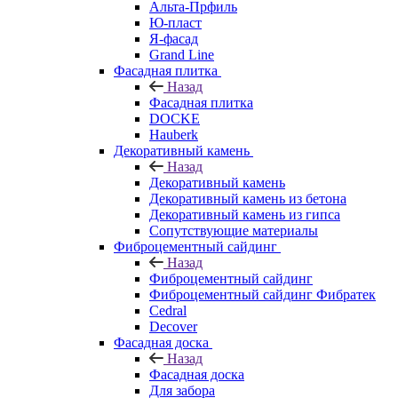
Альта-Прфиль
Ю-пласт
Я-фасад
Grand Line
Фасадная плитка
Назад
Фасадная плитка
DOCKE
Hauberk
Декоративный камень
Назад
Декоративный камень
Декоративный камень из бетона
Декоративный камень из гипса
Сопутствующие материалы
Фиброцементный сайдинг
Назад
Фиброцементный сайдинг
Фиброцементный сайдинг Фибратек
Cedral
Decover
Фасадная доска
Назад
Фасадная доска
Для забора