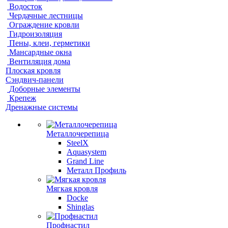
Водосток
Чердачные лестницы
Ограждение кровли
Гидроизоляция
Пены, клеи, герметики
Мансардные окна
Вентиляция дома
Плоская кровля
Сэндвич-панели
Доборные элементы
Крепеж
Дренажные системы
Металлочерепица
SteelX
Aquasystem
Grand Line
Металл Профиль
Мягкая кровля
Docke
Shinglas
Профнастил