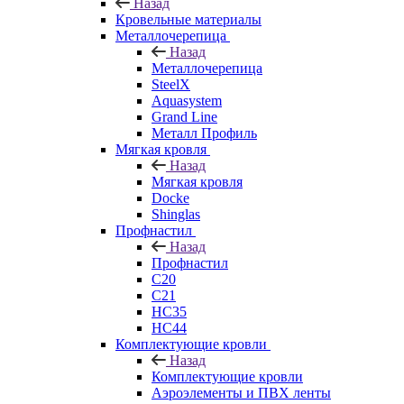
Назад
Кровельные материалы
Металлочерепица
Назад
Металлочерепица
SteelX
Aquasystem
Grand Line
Металл Профиль
Мягкая кровля
Назад
Мягкая кровля
Docke
Shinglas
Профнастил
Назад
Профнастил
C20
C21
НС35
НС44
Комплектующие кровли
Назад
Комплектующие кровли
Аэроэлементы и ПВХ ленты