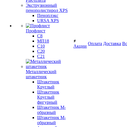
PIR-плита
Экструзионный
пенополистирол XPS
Пеноплэкс
URSA XPS
Профлист
С8
МП18
Оплата
Доставка
Во
С10
Акции
С20
С21
Металлический
штакетник
Штакетник
Круглый
Штакетник
Круглый
фигурный
Штакетник М-
образный
Штакетник М-
образный