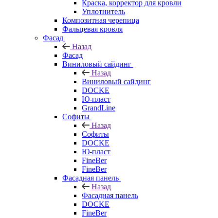
Краска, корректор для кровли
Уплотнитель
Композитная черепица
Фальцевая кровля
Фасад
Назад
Фасад
Виниловый сайдинг
Назад
Виниловый сайдинг
DOCKE
Ю-пласт
GrandLine
Софиты
Назад
Софиты
DOCKE
Ю-пласт
FineBer
FineBer
Фасадная панель
Назад
Фасадная панель
DOCKE
FineBer