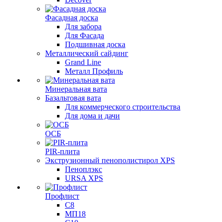
Фасадная доска
Для забора
Для Фасада
Подшивная доска
Металлический сайдинг
Grand Line
Металл Профиль
Минеральная вата
Базальтовая вата
Для коммерческого строительства
Для дома и дачи
ОСБ
PIR-плита
Экструзионный пенополистирол XPS
Пеноплэкс
URSA XPS
Профлист
С8
МП18