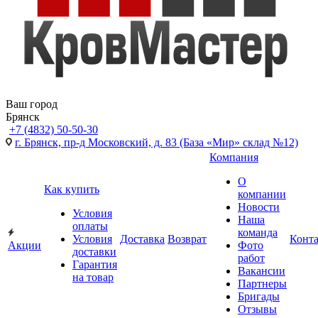
Ваш город
Брянск
+7 (4832) 50-50-30
г. Брянск, пр-д Московский, д. 83 (База «Мир» склад №12)
Компания
О
Как купить
компании
Новости
Условия
Наша
оплаты
команда
Условия
Доставка
Возврат
Конт
Акции
Фото
доставки
работ
Гарантия
Вакансии
на товар
Партнеры
Бригады
Отзывы