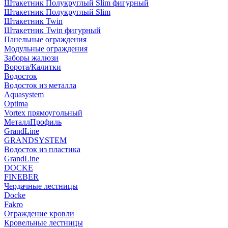
Штакетник Полукруглый Slim фигурный
Штакетник Полукруглый Slim
Штакетник Twin
Штакетник Twin фигурный
Панельные ограждения
Модульные ограждения
Заборы жалюзи
Ворота/Калитки
Водосток
Водосток из металла
Aquasystem
Optima
Vortex прямоугольный
МеталлПрофиль
GrandLine
GRANDSYSTEM
Водосток из пластика
GrandLine
DOCKE
FINEBER
Чердачные лестницы
Docke
Fakro
Ограждение кровли
Кровельные лестницы