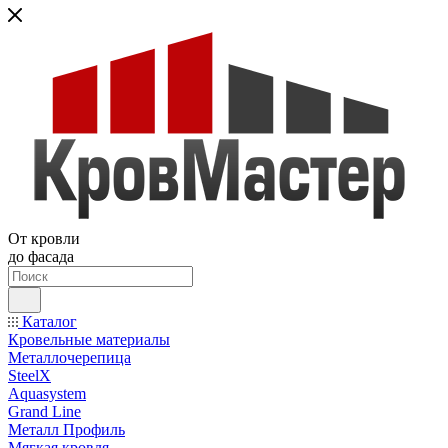
От кровли
до фасада
Каталог
Кровельные материалы
Металлочерепица
SteelX
Aquasystem
Grand Line
Металл Профиль
Мягкая кровля