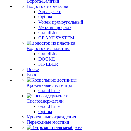
Ворота/Калитки
Водосток из металла
Aquasystem
Optima
Vortex прямоугольный
МеталлПрофиль
GrandLine
GRANDSYSTEM
Водосток из пластика
GrandLine
DOCKE
FINEBER
Docke
Fakro
Кровельные лестницы
Grand Line
Снегозадержатели
Grand Line
Optima
Кровельные ограждения
Переходные мостики