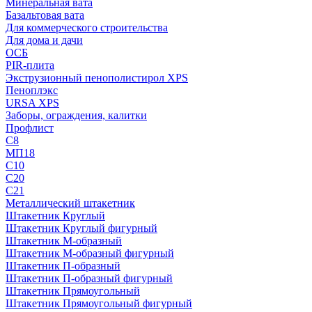
Минеральная вата
Базальтовая вата
Для коммерческого строительства
Для дома и дачи
ОСБ
PIR-плита
Экструзионный пенополистирол XPS
Пеноплэкс
URSA XPS
Заборы, ограждения, калитки
Профлист
С8
МП18
С10
С20
С21
Металлический штакетник
Штакетник Круглый
Штакетник Круглый фигурный
Штакетник М-образный
Штакетник М-образный фигурный
Штакетник П-образный
Штакетник П-образный фигурный
Штакетник Прямоугольный
Штакетник Прямоугольный фигурный