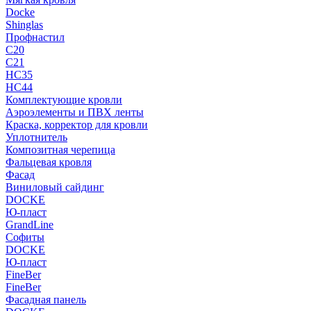
Docke
Shinglas
Профнастил
C20
C21
НС35
НС44
Комплектующие кровли
Аэроэлементы и ПВХ ленты
Краска, корректор для кровли
Уплотнитель
Композитная черепица
Фальцевая кровля
Фасад
Виниловый сайдинг
DOCKE
Ю-пласт
GrandLine
Софиты
DOCKE
Ю-пласт
FineBer
FineBer
Фасадная панель