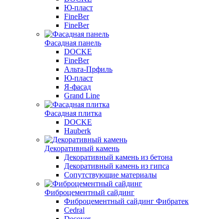
Ю-пласт
FineBer
FineBer
Фасадная панель
DOCKE
FineBer
Альта-Прфиль
Ю-пласт
Я-фасад
Grand Line
Фасадная плитка
DOCKE
Hauberk
Декоративный камень
Декоративный камень из бетона
Декоративный камень из гипса
Сопутствующие материалы
Фиброцементный сайдинг
Фиброцементный сайдинг Фибратек
Cedral
Decover