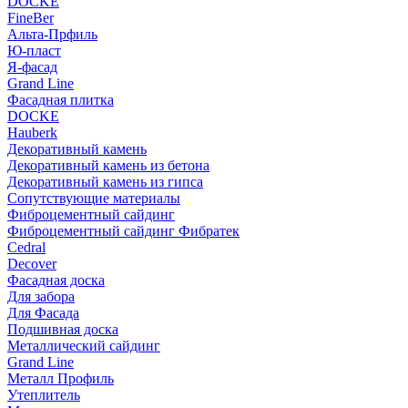
DOCKE
FineBer
Альта-Прфиль
Ю-пласт
Я-фасад
Grand Line
Фасадная плитка
DOCKE
Hauberk
Декоративный камень
Декоративный камень из бетона
Декоративный камень из гипса
Сопутствующие материалы
Фиброцементный сайдинг
Фиброцементный сайдинг Фибратек
Cedral
Decover
Фасадная доска
Для забора
Для Фасада
Подшивная доска
Металлический сайдинг
Grand Line
Металл Профиль
Утеплитель