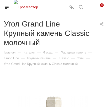
0
Угол Grand Line
Крупный камень Classic
молочный
—
—
—
—
Главная
Каталог
Фасад
Фасадная панель
—
—
—
—
Grand Line
Крупный камень
Classic
Углы
Угол Grand Line Крупный камень Classic молочный