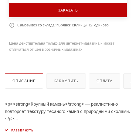
ЗАКАЗАТЬ
Самовывоз со склада: г.Брянск, г.Клинцы, г.Людиново
Цена действительна только для интернет-магазина и может
отличаться от цен в розничных магазинах
ОПИСАНИЕ
КАК КУПИТЬ
ОПЛАТА
Д
<p><strong>Крупный камень</strong> — реалистично
повторяет текстуру тесаного камня с природными сколами.
</p>
<p>Фасадные панели Крупный камень коллекции Classic