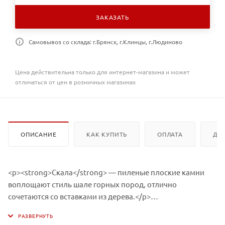
ЗАКАЗАТЬ
Самовывоз со склада: г.Брянск, г.Клинцы, г.Людиново
Цена действительна только для интернет-магазина и может
отличаться от цен в розничных магазинах
ОПИСАНИЕ
КАК КУПИТЬ
ОПЛАТА
ДО
<p><strong>Скала</strong> — пиленые плоские камни
воплощают стиль шале горных пород, отлично
сочетаются со вставками из дерева.</p>
<p>Фасадные панели Скала коллекции Classic (Классика)