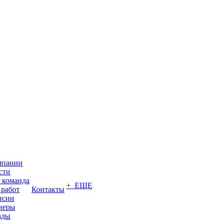
мпании
сти
 команда
+ ЕЩЕ
 работ
Контакты
нсии
неры
ады