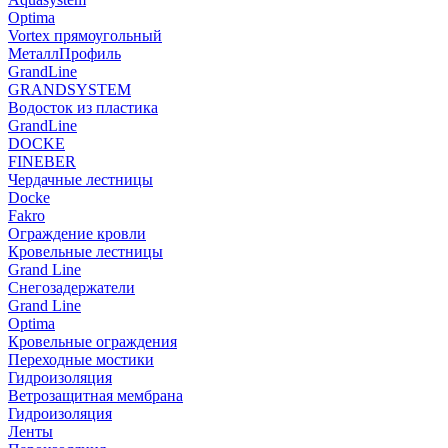
Optima
Vortex прямоугольный
МеталлПрофиль
GrandLine
GRANDSYSTEM
Водосток из пластика
GrandLine
DOCKE
FINEBER
Чердачные лестницы
Docke
Fakro
Ограждение кровли
Кровельные лестницы
Grand Line
Снегозадержатели
Grand Line
Optima
Кровельные ограждения
Переходные мостики
Гидроизоляция
Ветрозащитная мембрана
Гидроизоляция
Ленты