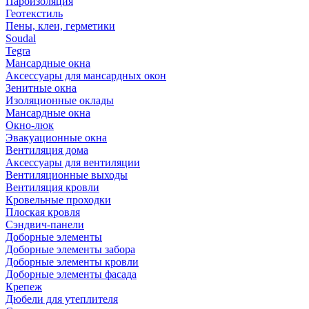
Пароизоляция
Геотекстиль
Пены, клеи, герметики
Soudal
Tegra
Мансардные окна
Аксессуары для мансардных окон
Зенитные окна
Изоляционные оклады
Мансардные окна
Окно-люк
Эвакуационные окна
Вентиляция дома
Аксессуары для вентиляции
Вентиляционные выходы
Вентиляция кровли
Кровельные проходки
Плоская кровля
Сэндвич-панели
Доборные элементы
Доборные элементы забора
Доборные элементы кровли
Доборные элементы фасада
Крепеж
Дюбели для утеплителя