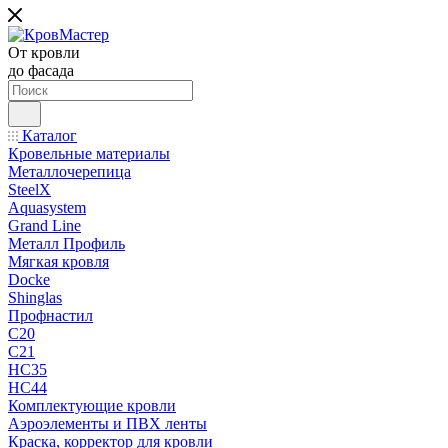
От кровли
до фасада
Каталог
Кровельные материалы
Металлочерепица
SteelX
Aquasystem
Grand Line
Металл Профиль
Мягкая кровля
Docke
Shinglas
Профнастил
C20
C21
НС35
НС44
Комплектующие кровли
Аэроэлементы и ПВХ ленты
Краска, корректор для кровли