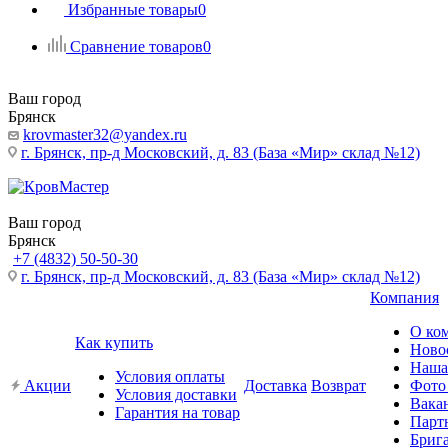
Избранные товары
0
Сравнение товаров
0
Ваш город
Брянск
krovmaster32@yandex.ru
г. Брянск, пр-д Московский, д. 83 (База «Мир» склад №12)
Ваш город
Брянск
+7 (4832) 50-50-30
г. Брянск, пр-д Московский, д. 83 (База «Мир» склад №12)
Компания
О ко
Как купить
Ново
Наша
Условия оплаты
Акции
Доставка
Возврат
Фото
Условия доставки
Вака
Гарантия на товар
Парт
Бриг