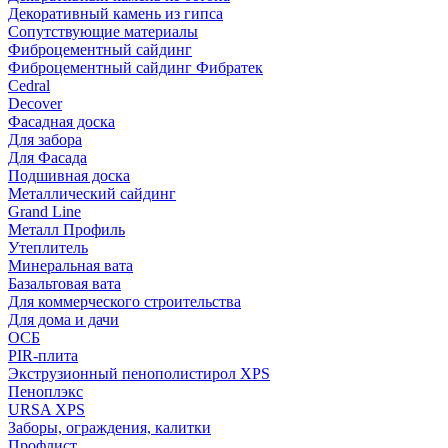
Декоративный камень из гипса
Сопутствующие материалы
Фиброцементный сайдинг
Фиброцементный сайдинг Фибратек
Cedral
Decover
Фасадная доска
Для забора
Для Фасада
Подшивная доска
Металлический сайдинг
Grand Line
Металл Профиль
Утеплитель
Минеральная вата
Базальтовая вата
Для коммерческого строительства
Для дома и дачи
ОСБ
PIR-плита
Экструзионный пенополистирол XPS
Пеноплэкс
URSA XPS
Заборы, ограждения, калитки
Профлист