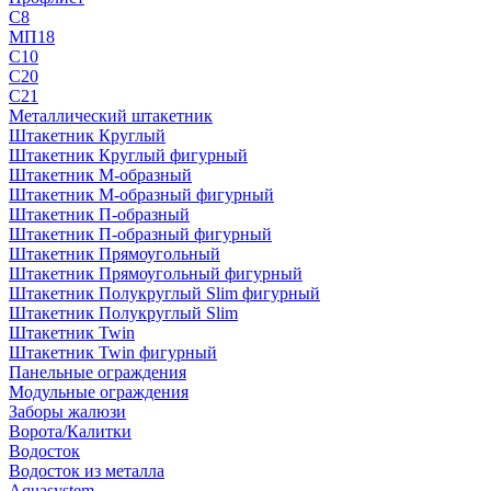
С8
МП18
С10
С20
С21
Металлический штакетник
Штакетник Круглый
Штакетник Круглый фигурный
Штакетник М-образный
Штакетник М-образный фигурный
Штакетник П-образный
Штакетник П-образный фигурный
Штакетник Прямоугольный
Штакетник Прямоугольный фигурный
Штакетник Полукруглый Slim фигурный
Штакетник Полукруглый Slim
Штакетник Twin
Штакетник Twin фигурный
Панельные ограждения
Модульные ограждения
Заборы жалюзи
Ворота/Калитки
Водосток
Водосток из металла
Aquasystem