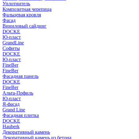
Уплотнитель
Композитная черепица
Фальцевая кровля
Фасад
Виниловый сайдинг
DOCKE
Ю-пласт
GrandLine
Софиты
DOCKE
Ю-пласт
FineBer
FineBer
Фасадная панель
DOCKE
FineBer
Альта-Прфиль
Ю-пласт
Я-фасад
Grand Line
Фасадная плитка
DOCKE
Hauberk
Декоративный камень
Декоративный камень из бетона