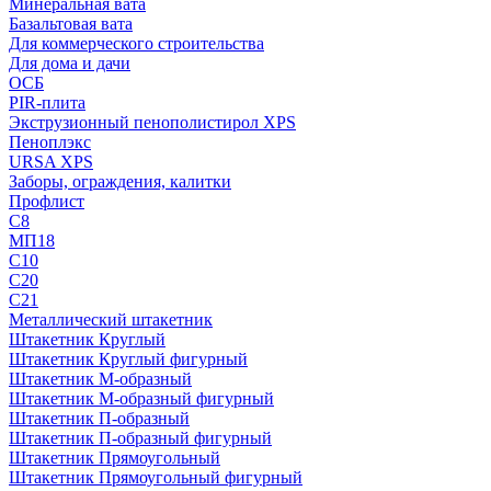
Минеральная вата
Базальтовая вата
Для коммерческого строительства
Для дома и дачи
ОСБ
PIR-плита
Экструзионный пенополистирол XPS
Пеноплэкс
URSA XPS
Заборы, ограждения, калитки
Профлист
С8
МП18
С10
С20
С21
Металлический штакетник
Штакетник Круглый
Штакетник Круглый фигурный
Штакетник М-образный
Штакетник М-образный фигурный
Штакетник П-образный
Штакетник П-образный фигурный
Штакетник Прямоугольный
Штакетник Прямоугольный фигурный