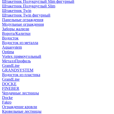
Штакетник Полукруглый Slim фигурный
Штакетник Полукруглый Slim
Штакетник Twin
Штакетник Twin фигурный
Панельные ограждения
Модульные ограждения
Заборы жалюзи
Ворота/Калитки
Водосток
Водосток из металла
Aquasystem
Optima
Vortex прямоугольный
МеталлПрофиль
GrandLine
GRANDSYSTEM
Водосток из пластика
GrandLine
DOCKE
FINEBER
Чердачные лестницы
Docke
Fakro
Ограждение кровли
Кровельные лестницы