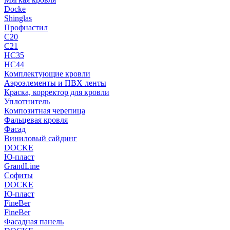
Docke
Shinglas
Профнастил
C20
C21
НС35
НС44
Комплектующие кровли
Аэроэлементы и ПВХ ленты
Краска, корректор для кровли
Уплотнитель
Композитная черепица
Фальцевая кровля
Фасад
Виниловый сайдинг
DOCKE
Ю-пласт
GrandLine
Софиты
DOCKE
Ю-пласт
FineBer
FineBer
Фасадная панель