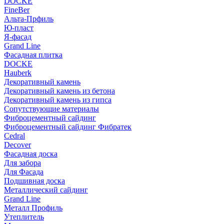
DOCKE
FineBer
Альта-Прфиль
Ю-пласт
Я-фасад
Grand Line
Фасадная плитка
DOCKE
Hauberk
Декоративный камень
Декоративный камень из бетона
Декоративный камень из гипса
Сопутствующие материалы
Фиброцементный сайдинг
Фиброцементный сайдинг Фибратек
Cedral
Decover
Фасадная доска
Для забора
Для Фасада
Подшивная доска
Металлический сайдинг
Grand Line
Металл Профиль
Утеплитель