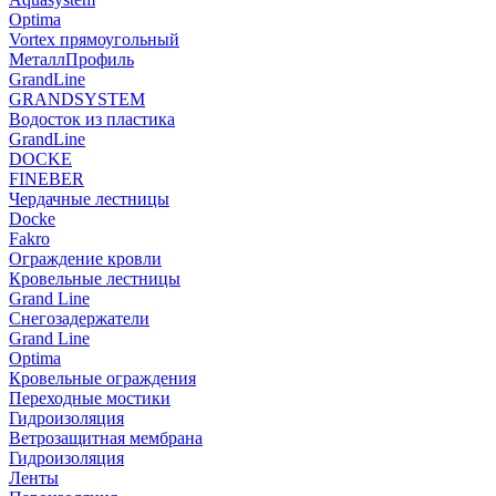
Optima
Vortex прямоугольный
МеталлПрофиль
GrandLine
GRANDSYSTEM
Водосток из пластика
GrandLine
DOCKE
FINEBER
Чердачные лестницы
Docke
Fakro
Ограждение кровли
Кровельные лестницы
Grand Line
Снегозадержатели
Grand Line
Optima
Кровельные ограждения
Переходные мостики
Гидроизоляция
Ветрозащитная мембрана
Гидроизоляция
Ленты