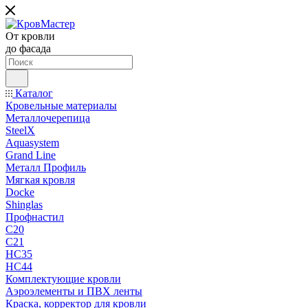
От кровли
до фасада
Каталог
Кровельные материалы
Металлочерепица
SteelX
Aquasystem
Grand Line
Металл Профиль
Мягкая кровля
Docke
Shinglas
Профнастил
C20
C21
НС35
НС44
Комплектующие кровли
Аэроэлементы и ПВХ ленты
Краска, корректор для кровли