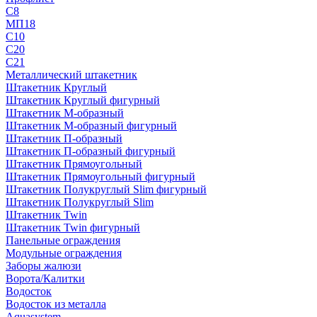
С8
МП18
С10
С20
С21
Металлический штакетник
Штакетник Круглый
Штакетник Круглый фигурный
Штакетник М-образный
Штакетник М-образный фигурный
Штакетник П-образный
Штакетник П-образный фигурный
Штакетник Прямоугольный
Штакетник Прямоугольный фигурный
Штакетник Полукруглый Slim фигурный
Штакетник Полукруглый Slim
Штакетник Twin
Штакетник Twin фигурный
Панельные ограждения
Модульные ограждения
Заборы жалюзи
Ворота/Калитки
Водосток
Водосток из металла
Aquasystem