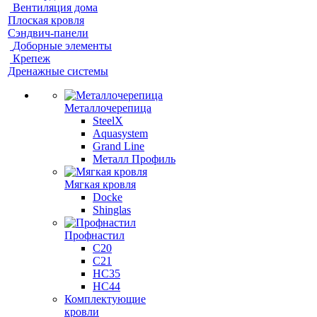
Вентиляция дома
Плоская кровля
Сэндвич-панели
Доборные элементы
Крепеж
Дренажные системы
Металлочерепица
SteelX
Aquasystem
Grand Line
Металл Профиль
Мягкая кровля
Docke
Shinglas
Профнастил
C20
C21
НС35
НС44
Комплектующие
кровли