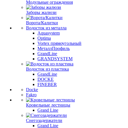
Модульные ограждения
Заборы жалюзи
Ворота/Калитки
Водосток из металла
Aquasystem
Optima
Vortex прямоугольный
МеталлПрофиль
GrandLine
GRANDSYSTEM
Водосток из пластика
GrandLine
DOCKE
FINEBER
Docke
Fakro
Кровельные лестницы
Grand Line
Снегозадержатели
Grand Line