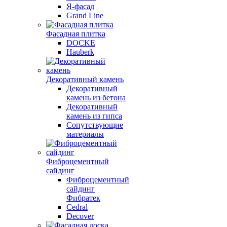
Я-фасад
Grand Line
Фасадная плитка
DOCKE
Hauberk
Декоративный камень
Декоративный
камень из бетона
Декоративный
камень из гипса
Сопутствующие
материалы
Фиброцементный
сайдинг
Фиброцементный
сайдинг
Фибратек
Cedral
Decover