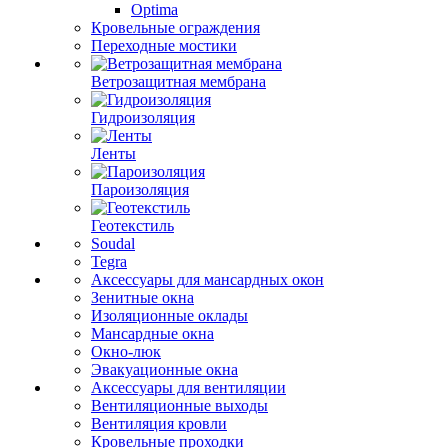
Optima
Кровельные ограждения
Переходные мостики
Ветрозащитная мембрана
Гидроизоляция
Ленты
Пароизоляция
Геотекстиль
Soudal
Tegra
Аксессуары для мансардных окон
Зенитные окна
Изоляционные оклады
Мансардные окна
Окно-люк
Эвакуационные окна
Аксессуары для вентиляции
Вентиляционные выходы
Вентиляция кровли
Кровельные проходки