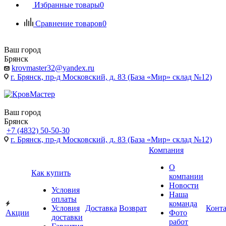
Избранные товары
0
Сравнение товаров
0
Ваш город
Брянск
krovmaster32@yandex.ru
г. Брянск, пр-д Московский, д. 83 (База «Мир» склад №12)
Ваш город
Брянск
+7 (4832) 50-50-30
г. Брянск, пр-д Московский, д. 83 (База «Мир» склад №12)
Компания
О
Как купить
компании
Новости
Условия
Наша
оплаты
команда
Условия
Доставка
Возврат
Конт
Акции
Фото
доставки
работ