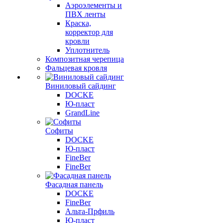
Аэроэлементы и
ПВХ ленты
Краска,
корректор для
кровли
Уплотнитель
Композитная черепица
Фальцевая кровля
Виниловый сайдинг
DOCKE
Ю-пласт
GrandLine
Софиты
DOCKE
Ю-пласт
FineBer
FineBer
Фасадная панель
DOCKE
FineBer
Альта-Прфиль
Ю-пласт