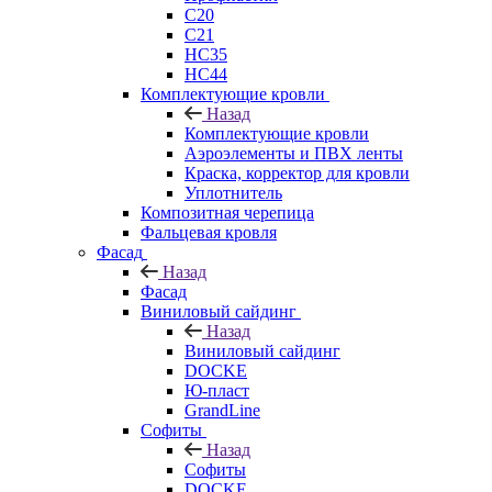
C20
C21
НС35
НС44
Комплектующие кровли
Назад
Комплектующие кровли
Аэроэлементы и ПВХ ленты
Краска, корректор для кровли
Уплотнитель
Композитная черепица
Фальцевая кровля
Фасад
Назад
Фасад
Виниловый сайдинг
Назад
Виниловый сайдинг
DOCKE
Ю-пласт
GrandLine
Софиты
Назад
Софиты
DOCKE