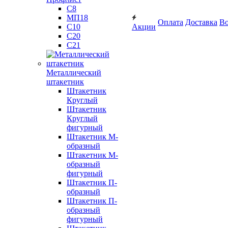
С8
МП18
Оплата
Доставка
Во
С10
Акции
С20
С21
Металлический
штакетник
Штакетник
Круглый
Штакетник
Круглый
фигурный
Штакетник М-
образный
Штакетник М-
образный
фигурный
Штакетник П-
образный
Штакетник П-
образный
фигурный