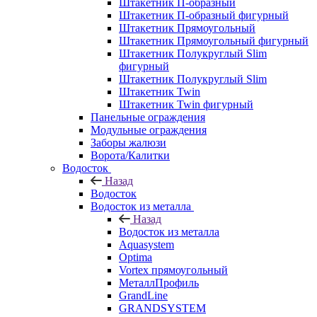
Штакетник П-образный
Штакетник П-образный фигурный
Штакетник Прямоугольный
Штакетник Прямоугольный фигурный
Штакетник Полукруглый Slim
фигурный
Штакетник Полукруглый Slim
Штакетник Twin
Штакетник Twin фигурный
Панельные ограждения
Модульные ограждения
Заборы жалюзи
Ворота/Калитки
Водосток
Назад
Водосток
Водосток из металла
Назад
Водосток из металла
Aquasystem
Optima
Vortex прямоугольный
МеталлПрофиль
GrandLine
GRANDSYSTEM