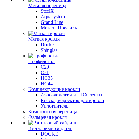
Металлочерепица
SteelX
Aquasystem
Grand Line
Металл Профиль
Мягкая кровля
Docke
Shinglas
Профнастил
C20
C21
НС35
НС44
Комплектующие кровли
Аэроэлементы и ПВХ ленты
Краска, корректор для кровли
Уплотнитель
Композитная черепица
Фальцевая кровля
Виниловый сайдинг
DOCKE