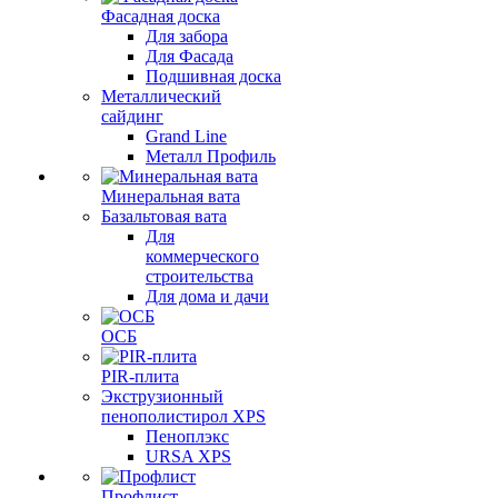
Фасадная доска
Для забора
Для Фасада
Подшивная доска
Металлический
сайдинг
Grand Line
Металл Профиль
Минеральная вата
Базальтовая вата
Для
коммерческого
строительства
Для дома и дачи
ОСБ
PIR-плита
Экструзионный
пенополистирол XPS
Пеноплэкс
URSA XPS
Профлист