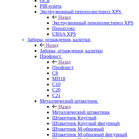
ОСБ
PIR-плита
Экструзионный пенополистирол XPS
Назад
Экструзионный пенополистирол XPS
Пеноплэкс
URSA XPS
Заборы, ограждения, калитки
Назад
Заборы, ограждения, калитки
Профлист
Назад
Профлист
С8
МП18
С10
С20
С21
Металлический штакетник
Назад
Металлический штакетник
Штакетник Круглый
Штакетник Круглый фигурный
Штакетник М-образный
Штакетник М-образный фигурный