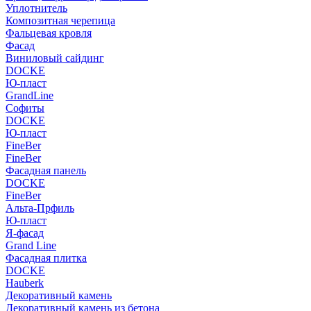
Уплотнитель
Композитная черепица
Фальцевая кровля
Фасад
Виниловый сайдинг
DOCKE
Ю-пласт
GrandLine
Софиты
DOCKE
Ю-пласт
FineBer
FineBer
Фасадная панель
DOCKE
FineBer
Альта-Прфиль
Ю-пласт
Я-фасад
Grand Line
Фасадная плитка
DOCKE
Hauberk
Декоративный камень
Декоративный камень из бетона