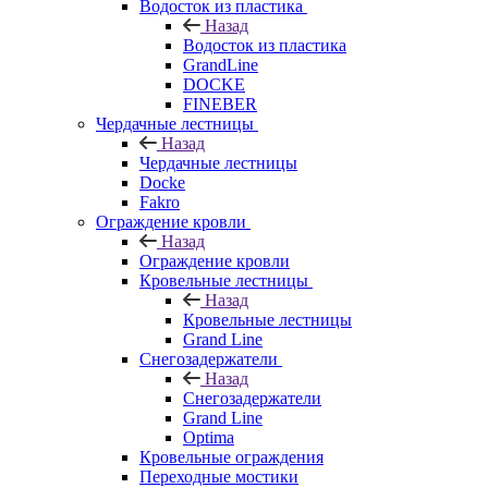
Водосток из пластика
Назад
Водосток из пластика
GrandLine
DOCKE
FINEBER
Чердачные лестницы
Назад
Чердачные лестницы
Docke
Fakro
Ограждение кровли
Назад
Ограждение кровли
Кровельные лестницы
Назад
Кровельные лестницы
Grand Line
Снегозадержатели
Назад
Снегозадержатели
Grand Line
Optima
Кровельные ограждения
Переходные мостики