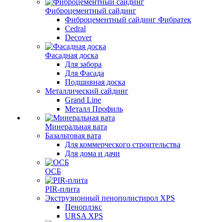
Фиброцементный сайдинг
Фиброцементный сайдинг Фибратек
Cedral
Decover
Фасадная доска
Для забора
Для Фасада
Подшивная доска
Металлический сайдинг
Grand Line
Металл Профиль
Минеральная вата
Базальтовая вата
Для коммерческого строительства
Для дома и дачи
ОСБ
PIR-плита
Экструзионный пенополистирол XPS
Пеноплэкс
URSA XPS