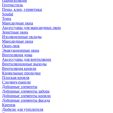
Пароизоляция
Геотекстиль
Пены, клеи, герметики
Soudal
Tegra
Мансардные окна
Аксессуары для мансардных окон
Зенитные окна
Изоляционные оклады
Мансардные окна
Окно-люк
Эвакуационные окна
Вентиляция дома
Аксессуары для вентиляции
Вентиляционные выходы
Вентиляция кровли
Кровельные проходки
Плоская кровля
Сэндвич-панели
Доборные элементы
Доборные элементы забора
Доборные элементы кровли
Доборные элементы фасада
Крепеж
Дюбели для утеплителя