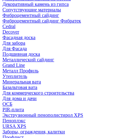
Декоративный камень из гипса
Сопутствующие материалы
Фиброцементный сайдинг
Фиброцементный сайдинг Фибратек
Cedral
Decover
Фасадная доска
Для забора
Для Фасада
Подшивная доска
Металлический сайдинг
Grand Line
Металл Профиль
Утеплитель
Минеральная вата
Базальтовая вата
Для коммерческого строительства
Для дома и дачи
ОСБ
PIR-плита
Экструзионный пенополистирол XPS
Пеноплэкс
URSA XPS
Заборы, ограждения, калитки
Профлист