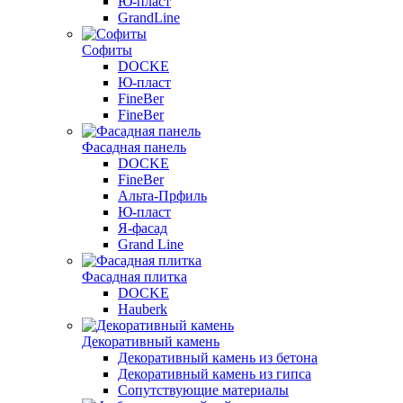
Ю-пласт
GrandLine
Софиты
DOCKE
Ю-пласт
FineBer
FineBer
Фасадная панель
DOCKE
FineBer
Альта-Прфиль
Ю-пласт
Я-фасад
Grand Line
Фасадная плитка
DOCKE
Hauberk
Декоративный камень
Декоративный камень из бетона
Декоративный камень из гипса
Сопутствующие материалы