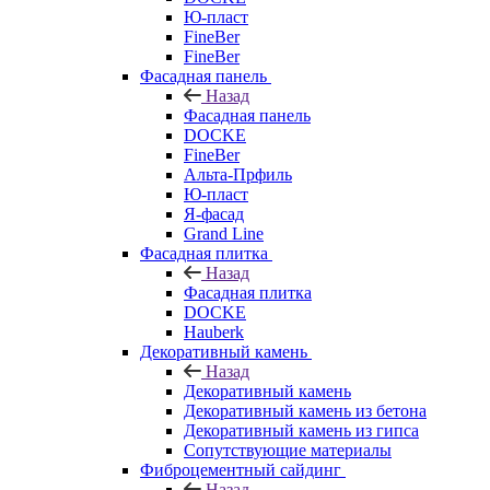
Ю-пласт
FineBer
FineBer
Фасадная панель
Назад
Фасадная панель
DOCKE
FineBer
Альта-Прфиль
Ю-пласт
Я-фасад
Grand Line
Фасадная плитка
Назад
Фасадная плитка
DOCKE
Hauberk
Декоративный камень
Назад
Декоративный камень
Декоративный камень из бетона
Декоративный камень из гипса
Сопутствующие материалы
Фиброцементный сайдинг
Назад