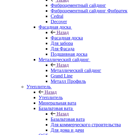
Фиброцементный сайдинг
Фиброцементный сайдинг Фибратек
Cedral
Decover
Фасадная доска
Назад
Фасадная доска
Для забора
Для Фасада
Подшивная доска
Металлический сайдинг
Назад
Металлический сайдинг
Grand Line
Металл Профиль
Утеплитель
Назад
Утеплитель
Минеральная вата
Базальтовая вата
Назад
Базальтовая вата
Для коммерческого строительства
Для дома и дачи