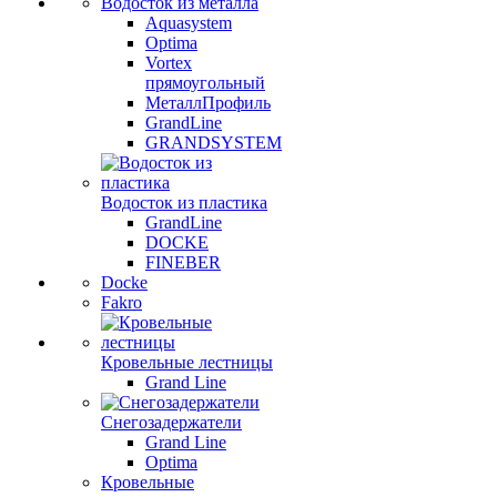
Водосток из металла
Aquasystem
Optima
Vortex
прямоугольный
МеталлПрофиль
GrandLine
GRANDSYSTEM
Водосток из пластика
GrandLine
DOCKE
FINEBER
Docke
Fakro
Кровельные лестницы
Grand Line
Снегозадержатели
Grand Line
Optima
Кровельные