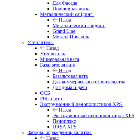
Для Фасада
Подшивная доска
Металлический сайдинг
Назад
Металлический сайдинг
Grand Line
Металл Профиль
Утеплитель
Назад
Утеплитель
Минеральная вата
Базальтовая вата
Назад
Базальтовая вата
Для коммерческого строительства
Для дома и дачи
ОСБ
PIR-плита
Экструзионный пенополистирол XPS
Назад
Экструзионный пенополистирол XPS
Пеноплэкс
URSA XPS
Заборы, ограждения, калитки
Назад