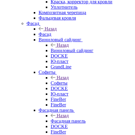
Краска, корректор для кровли
Уплотнитель
Композитная черепица
Фальцевая кровля
Фасад
Назад
Фасад
Виниловый сайдинг
Назад
Виниловый сайдинг
DOCKE
Ю-пласт
GrandLine
Софиты
Назад
Софиты
DOCKE
Ю-пласт
FineBer
FineBer
Фасадная панель
Назад
Фасадная панель
DOCKE
FineBer