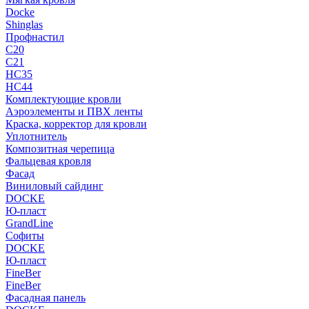
Docke
Shinglas
Профнастил
C20
C21
НС35
НС44
Комплектующие кровли
Аэроэлементы и ПВХ ленты
Краска, корректор для кровли
Уплотнитель
Композитная черепица
Фальцевая кровля
Фасад
Виниловый сайдинг
DOCKE
Ю-пласт
GrandLine
Софиты
DOCKE
Ю-пласт
FineBer
FineBer
Фасадная панель