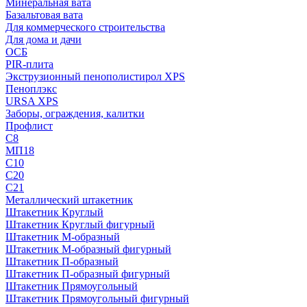
Минеральная вата
Базальтовая вата
Для коммерческого строительства
Для дома и дачи
ОСБ
PIR-плита
Экструзионный пенополистирол XPS
Пеноплэкс
URSA XPS
Заборы, ограждения, калитки
Профлист
С8
МП18
С10
С20
С21
Металлический штакетник
Штакетник Круглый
Штакетник Круглый фигурный
Штакетник М-образный
Штакетник М-образный фигурный
Штакетник П-образный
Штакетник П-образный фигурный
Штакетник Прямоугольный
Штакетник Прямоугольный фигурный