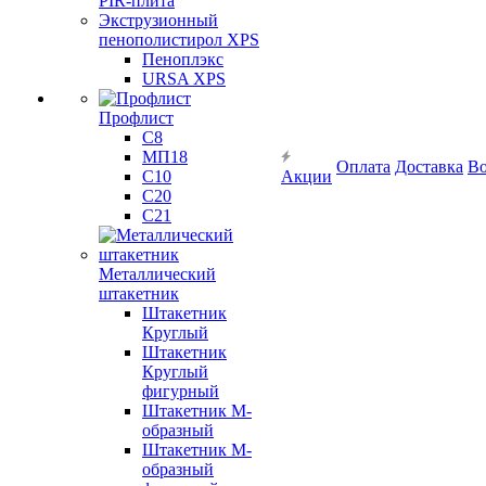
PIR-плита
Экструзионный
пенополистирол XPS
Пеноплэкс
URSA XPS
Профлист
С8
МП18
Оплата
Доставка
Во
С10
Акции
С20
С21
Металлический
штакетник
Штакетник
Круглый
Штакетник
Круглый
фигурный
Штакетник М-
образный
Штакетник М-
образный