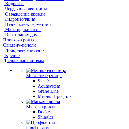
Водосток
Чердачные лестницы
Ограждение кровли
Гидроизоляция
Пены, клеи, герметики
Мансардные окна
Вентиляция дома
Плоская кровля
Сэндвич-панели
Доборные элементы
Крепеж
Дренажные системы
Металлочерепица
SteelX
Aquasystem
Grand Line
Металл Профиль
Мягкая кровля
Docke
Shinglas
Профнастил