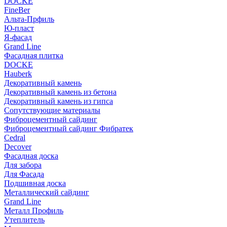
DOCKE
FineBer
Альта-Прфиль
Ю-пласт
Я-фасад
Grand Line
Фасадная плитка
DOCKE
Hauberk
Декоративный камень
Декоративный камень из бетона
Декоративный камень из гипса
Сопутствующие материалы
Фиброцементный сайдинг
Фиброцементный сайдинг Фибратек
Cedral
Decover
Фасадная доска
Для забора
Для Фасада
Подшивная доска
Металлический сайдинг
Grand Line
Металл Профиль
Утеплитель