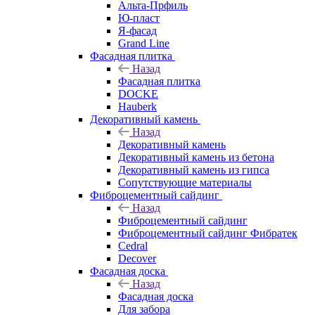
Альта-Прфиль
Ю-пласт
Я-фасад
Grand Line
Фасадная плитка
Назад
Фасадная плитка
DOCKE
Hauberk
Декоративный камень
Назад
Декоративный камень
Декоративный камень из бетона
Декоративный камень из гипса
Сопутствующие материалы
Фиброцементный сайдинг
Назад
Фиброцементный сайдинг
Фиброцементный сайдинг Фибратек
Cedral
Decover
Фасадная доска
Назад
Фасадная доска
Для забора