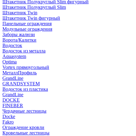
Штакетник Полукруглый Slim фигурный
Штакетник Полукруглый Slim
Штакетник Twin
Штакетник Twin фигурный
Панельные ограждения
Модульные ограждения
Заборы жалюзи
Ворота/Калитки
Водосток
Водосток из металла
Aquasystem
Optima
Vortex прямоугольный
МеталлПрофиль
GrandLine
GRANDSYSTEM
Водосток из пластика
GrandLine
DOCKE
FINEBER
Чердачные лестницы
Docke
Fakro
Ограждение кровли
Кровельные лестницы