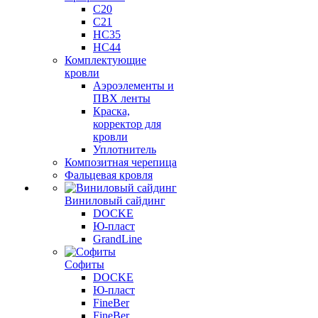
C20
C21
НС35
НС44
Комплектующие
кровли
Аэроэлементы и
ПВХ ленты
Краска,
корректор для
кровли
Уплотнитель
Композитная черепица
Фальцевая кровля
Виниловый сайдинг
DOCKE
Ю-пласт
GrandLine
Софиты
DOCKE
Ю-пласт
FineBer
FineBer