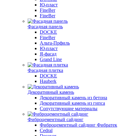
Ю-пласт
FineBer
FineBer
Фасадная панель
DOCKE
FineBer
Альта-Прфиль
Ю-пласт
Я-фасад
Grand Line
Фасадная плитка
DOCKE
Hauberk
Декоративный камень
Декоративный камень из бетона
Декоративный камень из гипса
Сопутствующие материалы
Фиброцементный сайдинг
Фиброцементный сайдинг Фибратек
Cedral
Decover