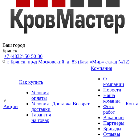
Ваш город
Брянск
+7 (4832) 50-50-30
г. Брянск, пр-д Московский, д. 83 (База «Мир» склад №12)
Компания
О
Как купить
компании
Новости
Условия
Наша
оплаты
команда
Условия
Доставка
Возврат
Конт
Акции
Фото
доставки
работ
Гарантия
Вакансии
на товар
Партнеры
Бригады
Отзывы