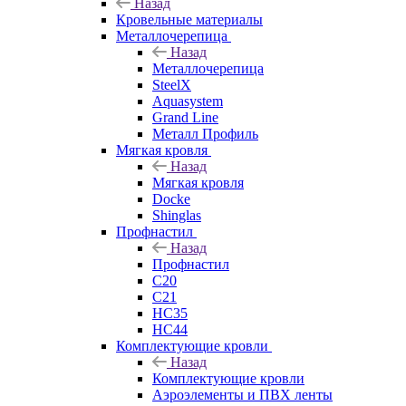
Назад
Кровельные материалы
Металлочерепица
Назад
Металлочерепица
SteelX
Aquasystem
Grand Line
Металл Профиль
Мягкая кровля
Назад
Мягкая кровля
Docke
Shinglas
Профнастил
Назад
Профнастил
C20
C21
НС35
НС44
Комплектующие кровли
Назад
Комплектующие кровли
Аэроэлементы и ПВХ ленты