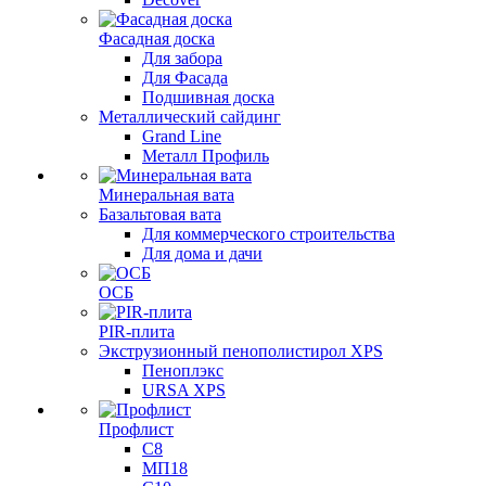
Фасадная доска
Для забора
Для Фасада
Подшивная доска
Металлический сайдинг
Grand Line
Металл Профиль
Минеральная вата
Базальтовая вата
Для коммерческого строительства
Для дома и дачи
ОСБ
PIR-плита
Экструзионный пенополистирол XPS
Пеноплэкс
URSA XPS
Профлист
С8
МП18