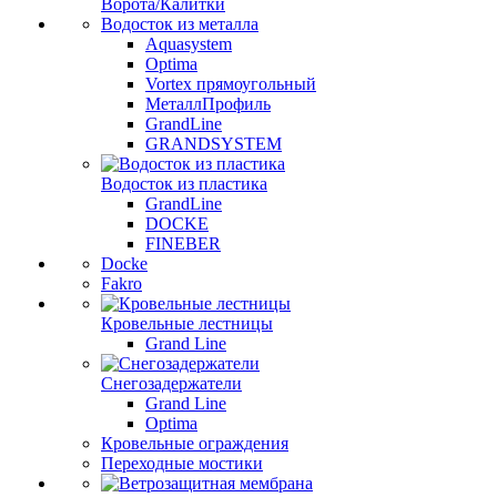
Ворота/Калитки
Водосток из металла
Aquasystem
Optima
Vortex прямоугольный
МеталлПрофиль
GrandLine
GRANDSYSTEM
Водосток из пластика
GrandLine
DOCKE
FINEBER
Docke
Fakro
Кровельные лестницы
Grand Line
Снегозадержатели
Grand Line
Optima
Кровельные ограждения
Переходные мостики