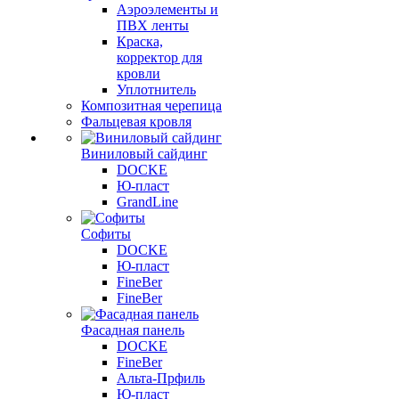
Аэроэлементы и
ПВХ ленты
Краска,
корректор для
кровли
Уплотнитель
Композитная черепица
Фальцевая кровля
Виниловый сайдинг
DOCKE
Ю-пласт
GrandLine
Софиты
DOCKE
Ю-пласт
FineBer
FineBer
Фасадная панель
DOCKE
FineBer
Альта-Прфиль
Ю-пласт