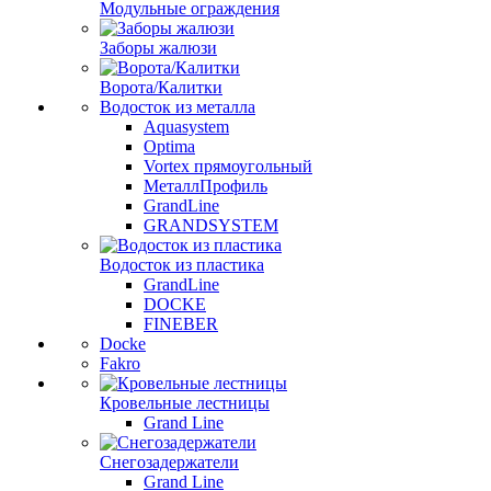
Модульные ограждения
Заборы жалюзи
Ворота/Калитки
Водосток из металла
Aquasystem
Optima
Vortex прямоугольный
МеталлПрофиль
GrandLine
GRANDSYSTEM
Водосток из пластика
GrandLine
DOCKE
FINEBER
Docke
Fakro
Кровельные лестницы
Grand Line
Снегозадержатели
Grand Line