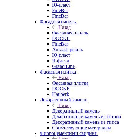
Ю-пласт
FineBer
FineBer
Фасадная панель
Назад
Фасадная панель
DOCKE
FineBer
Альта-Прфиль
Ю-пласт
Я-фасад
Grand Line
Фасадная плитка
Назад
Фасадная плитка
DOCKE
Hauberk
Декоративный камень
Назад
Декоративный камень
Декоративный камень из бетона
Декоративный камень из гипса
Сопутствующие материалы
Фиброцементный сайдинг
Назад