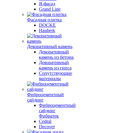
Я-фасад
Grand Line
Фасадная плитка
DOCKE
Hauberk
Декоративный камень
Декоративный
камень из бетона
Декоративный
камень из гипса
Сопутствующие
материалы
Фиброцементный
сайдинг
Фиброцементный
сайдинг
Фибратек
Cedral
Decover