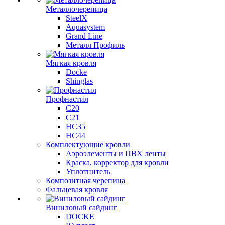
Металлочерепица
SteelX
Aquasystem
Grand Line
Металл Профиль
Мягкая кровля
Docke
Shinglas
Профнастил
C20
C21
НС35
НС44
Комплектующие кровли
Аэроэлементы и ПВХ ленты
Краска, корректор для кровли
Уплотнитель
Композитная черепица
Фальцевая кровля
Виниловый сайдинг
DOCKE