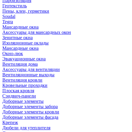
Пароизоляция
Геотекстиль
Пены, клеи, герметики
Soudal
Tegra
Мансардные окна
Аксессуары для мансардных окон
Зенитные окна
Изоляционные оклады
Мансардные окна
Окно-люк
Эвакуационные окна
Вентиляция дома
Аксессуары для вентиляции
Вентиляционные выходы
Вентиляция кровли
Кровельные проходки
Плоская кровля
Сэндвич-панели
Доборные элементы
Доборные элементы забора
Доборные элементы кровли
Доборные элементы фасада
Крепеж
Дюбели для утеплителя