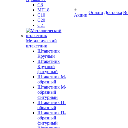
С8
МП18
Оплата
Доставка
Во
С10
Акции
С20
С21
Металлический
штакетник
Штакетник
Круглый
Штакетник
Круглый
фигурный
Штакетник М-
образный
Штакетник М-
образный
фигурный
Штакетник П-
образный
Штакетник П-
образный
фигурный