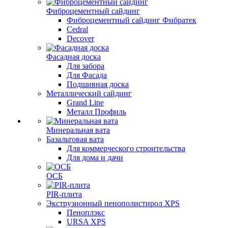
Фиброцементный сайдинг
Фиброцементный сайдинг Фибратек
Cedral
Decover
Фасадная доска
Для забора
Для Фасада
Подшивная доска
Металлический сайдинг
Grand Line
Металл Профиль
Минеральная вата
Базальтовая вата
Для коммерческого строительства
Для дома и дачи
ОСБ
PIR-плита
Экструзионный пенополистирол XPS
Пеноплэкс
URSA XPS