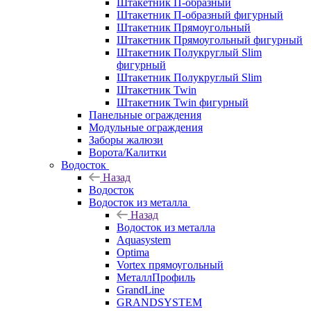
Штакетник П-образный
Штакетник П-образный фигурный
Штакетник Прямоугольный
Штакетник Прямоугольный фигурный
Штакетник Полукруглый Slim
фигурный
Штакетник Полукруглый Slim
Штакетник Twin
Штакетник Twin фигурный
Панельные ограждения
Модульные ограждения
Заборы жалюзи
Ворота/Калитки
Водосток
Назад
Водосток
Водосток из металла
Назад
Водосток из металла
Aquasystem
Optima
Vortex прямоугольный
МеталлПрофиль
GrandLine
GRANDSYSTEM