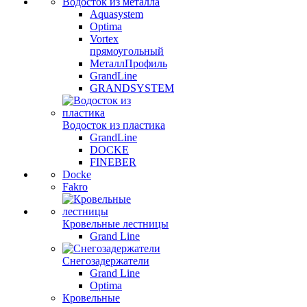
Водосток из металла
Aquasystem
Optima
Vortex
прямоугольный
МеталлПрофиль
GrandLine
GRANDSYSTEM
Водосток из пластика
GrandLine
DOCKE
FINEBER
Docke
Fakro
Кровельные лестницы
Grand Line
Снегозадержатели
Grand Line
Optima
Кровельные