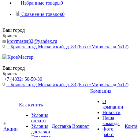
Избранные товары
0
Сравнение товаров
0
Ваш город
Брянск
krovmaster32@yandex.ru
г. Брянск, пр-д Московский, д. 83 (База «Мир» склад №12)
Ваш город
Брянск
+7 (4832) 50-50-30
г. Брянск, пр-д Московский, д. 83 (База «Мир» склад №12)
Компания
О
Как купить
компании
Новости
Условия
Наша
оплаты
команда
Условия
Доставка
Возврат
Конт
Акции
Фото
доставки
работ