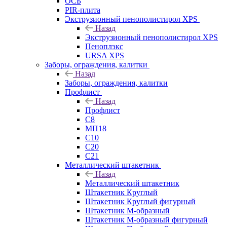
ОСБ
PIR-плита
Экструзионный пенополистирол XPS
Назад
Экструзионный пенополистирол XPS
Пеноплэкс
URSA XPS
Заборы, ограждения, калитки
Назад
Заборы, ограждения, калитки
Профлист
Назад
Профлист
С8
МП18
С10
С20
С21
Металлический штакетник
Назад
Металлический штакетник
Штакетник Круглый
Штакетник Круглый фигурный
Штакетник М-образный
Штакетник М-образный фигурный