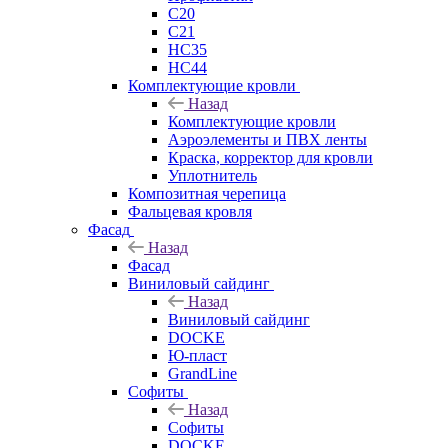
C20
C21
НС35
НС44
Комплектующие кровли
Назад
Комплектующие кровли
Аэроэлементы и ПВХ ленты
Краска, корректор для кровли
Уплотнитель
Композитная черепица
Фальцевая кровля
Фасад
Назад
Фасад
Виниловый сайдинг
Назад
Виниловый сайдинг
DOCKE
Ю-пласт
GrandLine
Софиты
Назад
Софиты
DOCKE