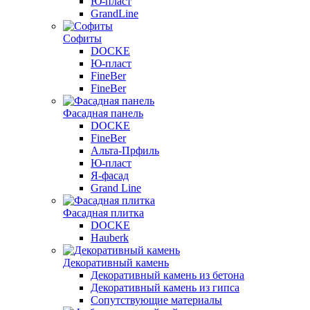
Ю-пласт
GrandLine
Софиты
DOCKE
Ю-пласт
FineBer
FineBer
Фасадная панель
DOCKE
FineBer
Альта-Прфиль
Ю-пласт
Я-фасад
Grand Line
Фасадная плитка
DOCKE
Hauberk
Декоративный камень
Декоративный камень из бетона
Декоративный камень из гипса
Сопутствующие материалы