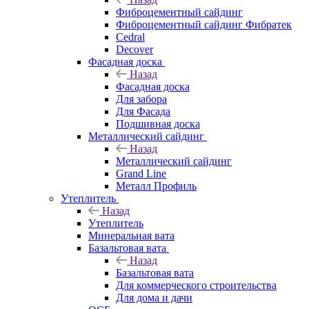
Фиброцементный сайдинг
Фиброцементный сайдинг Фибратек
Cedral
Decover
Фасадная доска
Назад
Фасадная доска
Для забора
Для Фасада
Подшивная доска
Металлический сайдинг
Назад
Металлический сайдинг
Grand Line
Металл Профиль
Утеплитель
Назад
Утеплитель
Минеральная вата
Базальтовая вата
Назад
Базальтовая вата
Для коммерческого строительства
Для дома и дачи