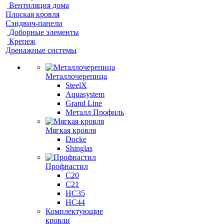
Вентиляция дома
Плоская кровля
Сэндвич-панели
Доборные элементы
Крепеж
Дренажные системы
Металлочерепица
SteelX
Aquasystem
Grand Line
Металл Профиль
Мягкая кровля
Docke
Shinglas
Профнастил
C20
C21
НС35
НС44
Комплектующие
кровли