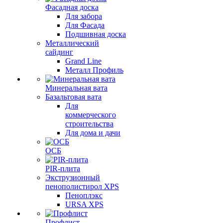
Фасадная доска
Для забора
Для Фасада
Подшивная доска
Металлический
сайдинг
Grand Line
Металл Профиль
Минеральная вата
Базальтовая вата
Для
коммерческого
строительства
Для дома и дачи
ОСБ
PIR-плита
Экструзионный
пенополистирол XPS
Пеноплэкс
URSA XPS
Профлист