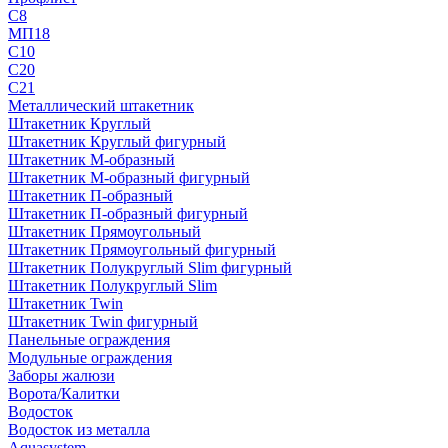
С8
МП18
С10
С20
С21
Металлический штакетник
Штакетник Круглый
Штакетник Круглый фигурный
Штакетник М-образный
Штакетник М-образный фигурный
Штакетник П-образный
Штакетник П-образный фигурный
Штакетник Прямоугольный
Штакетник Прямоугольный фигурный
Штакетник Полукруглый Slim фигурный
Штакетник Полукруглый Slim
Штакетник Twin
Штакетник Twin фигурный
Панельные ограждения
Модульные ограждения
Заборы жалюзи
Ворота/Калитки
Водосток
Водосток из металла
Aquasystem