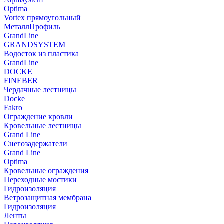
Optima
Vortex прямоугольный
МеталлПрофиль
GrandLine
GRANDSYSTEM
Водосток из пластика
GrandLine
DOCKE
FINEBER
Чердачные лестницы
Docke
Fakro
Ограждение кровли
Кровельные лестницы
Grand Line
Снегозадержатели
Grand Line
Optima
Кровельные ограждения
Переходные мостики
Гидроизоляция
Ветрозащитная мембрана
Гидроизоляция
Ленты