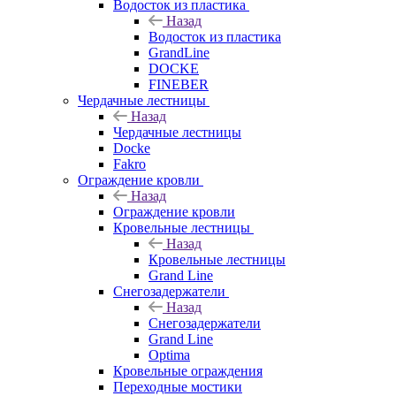
Водосток из пластика
Назад
Водосток из пластика
GrandLine
DOCKE
FINEBER
Чердачные лестницы
Назад
Чердачные лестницы
Docke
Fakro
Ограждение кровли
Назад
Ограждение кровли
Кровельные лестницы
Назад
Кровельные лестницы
Grand Line
Снегозадержатели
Назад
Снегозадержатели
Grand Line
Optima
Кровельные ограждения
Переходные мостики