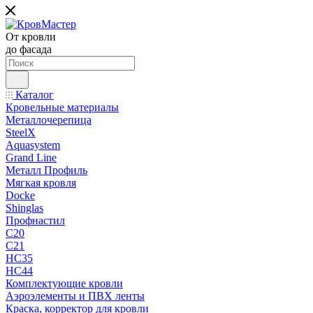
От кровли
до фасада
Каталог
Кровельные материалы
Металлочерепица
SteelX
Aquasystem
Grand Line
Металл Профиль
Мягкая кровля
Docke
Shinglas
Профнастил
C20
C21
НС35
НС44
Комплектующие кровли
Аэроэлементы и ПВХ ленты
Краска, корректор для кровли