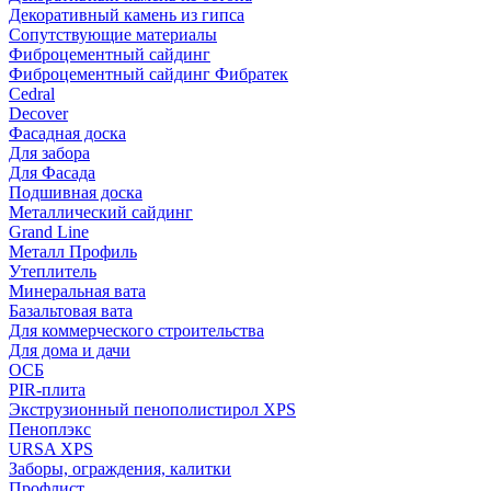
Декоративный камень из гипса
Сопутствующие материалы
Фиброцементный сайдинг
Фиброцементный сайдинг Фибратек
Cedral
Decover
Фасадная доска
Для забора
Для Фасада
Подшивная доска
Металлический сайдинг
Grand Line
Металл Профиль
Утеплитель
Минеральная вата
Базальтовая вата
Для коммерческого строительства
Для дома и дачи
ОСБ
PIR-плита
Экструзионный пенополистирол XPS
Пеноплэкс
URSA XPS
Заборы, ограждения, калитки
Профлист