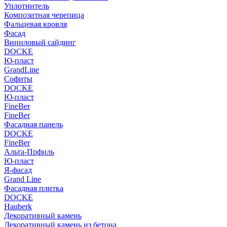
Уплотнитель
Композитная черепица
Фальцевая кровля
Фасад
Виниловый сайдинг
DOCKE
Ю-пласт
GrandLine
Софиты
DOCKE
Ю-пласт
FineBer
FineBer
Фасадная панель
DOCKE
FineBer
Альта-Прфиль
Ю-пласт
Я-фасад
Grand Line
Фасадная плитка
DOCKE
Hauberk
Декоративный камень
Декоративный камень из бетона