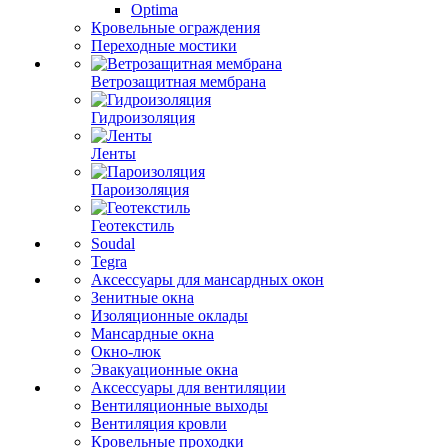
Optima
Кровельные ограждения
Переходные мостики
Ветрозащитная мембрана
Гидроизоляция
Ленты
Пароизоляция
Геотекстиль
Soudal
Tegra
Аксессуары для мансардных окон
Зенитные окна
Изоляционные оклады
Мансардные окна
Окно-люк
Эвакуационные окна
Аксессуары для вентиляции
Вентиляционные выходы
Вентиляция кровли
Кровельные проходки