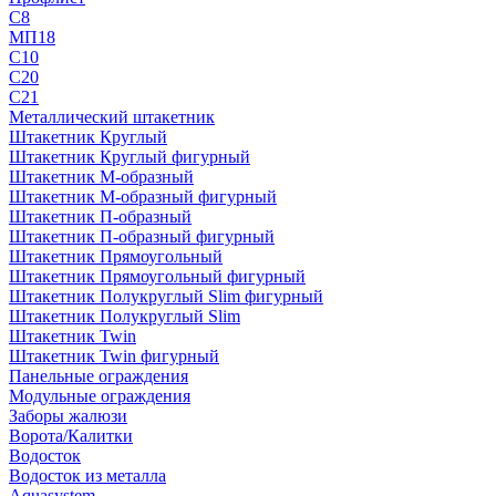
С8
МП18
С10
С20
С21
Металлический штакетник
Штакетник Круглый
Штакетник Круглый фигурный
Штакетник М-образный
Штакетник М-образный фигурный
Штакетник П-образный
Штакетник П-образный фигурный
Штакетник Прямоугольный
Штакетник Прямоугольный фигурный
Штакетник Полукруглый Slim фигурный
Штакетник Полукруглый Slim
Штакетник Twin
Штакетник Twin фигурный
Панельные ограждения
Модульные ограждения
Заборы жалюзи
Ворота/Калитки
Водосток
Водосток из металла
Aquasystem