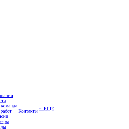
мпании
сти
 команда
+ ЕЩЕ
 работ
Контакты
нсии
неры
ады