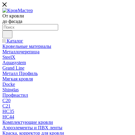
От кровли
до фасада
Каталог
Кровельные материалы
Металлочерепица
SteelX
Aquasystem
Grand Line
Металл Профиль
Мягкая кровля
Docke
Shinglas
Профнастил
C20
C21
НС35
НС44
Комплектующие кровли
Аэроэлементы и ПВХ ленты
Краска, корректор для кровли