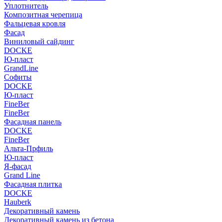
Уплотнитель
Композитная черепица
Фальцевая кровля
Фасад
Виниловый сайдинг
DOCKE
Ю-пласт
GrandLine
Софиты
DOCKE
Ю-пласт
FineBer
FineBer
Фасадная панель
DOCKE
FineBer
Альта-Прфиль
Ю-пласт
Я-фасад
Grand Line
Фасадная плитка
DOCKE
Hauberk
Декоративный камень
Декоративный камень из бетона