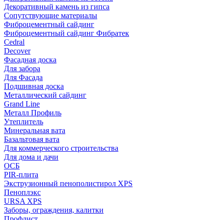
Декоративный камень из гипса
Сопутствующие материалы
Фиброцементный сайдинг
Фиброцементный сайдинг Фибратек
Cedral
Decover
Фасадная доска
Для забора
Для Фасада
Подшивная доска
Металлический сайдинг
Grand Line
Металл Профиль
Утеплитель
Минеральная вата
Базальтовая вата
Для коммерческого строительства
Для дома и дачи
ОСБ
PIR-плита
Экструзионный пенополистирол XPS
Пеноплэкс
URSA XPS
Заборы, ограждения, калитки
Профлист