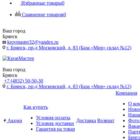
Избранные товары
0
Сравнение товаров
0
Ваш город
Брянск
krovmaster32@yandex.ru
г. Брянск, пр-д Московский, д. 83 (База «Мир» склад №12)
Ваш город
Брянск
+7 (4832) 50-50-30
г. Брянск, пр-д Московский, д. 83 (База «Мир» склад №12)
Компания
О ко
Как купить
Ново
Наша
Условия оплаты
Акции
Доставка
Возврат
Фото
Условия доставки
Вака
Гарантия на товар
Парт
Бриг