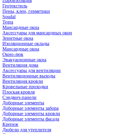
Пароизоляция
Геотекстиль
Пены, клеи, герметики
Soudal
Tegra
Мансардные окна
Аксессуары для мансардных окон
Зенитные окна
Изоляционные оклады
Мансардные окна
Окно-люк
Эвакуационные окна
Вентиляция дома
Аксессуары для вентиляции
Вентиляционные выходы
Вентиляция кровли
Кровельные проходки
Плоская кровля
Сэндвич-панели
Доборные элементы
Доборные элементы забора
Доборные элементы кровли
Доборные элементы фасада
Крепеж
Дюбели для утеплителя