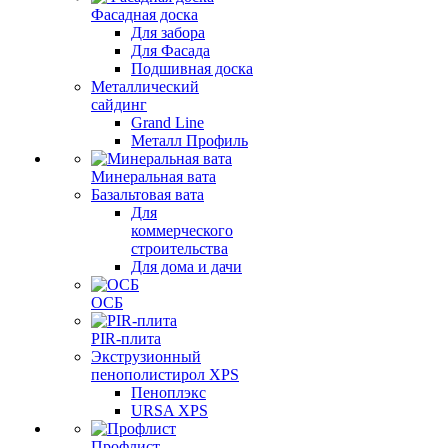
Фасадная доска
Для забора
Для Фасада
Подшивная доска
Металлический
сайдинг
Grand Line
Металл Профиль
Минеральная вата
Базальтовая вата
Для
коммерческого
строительства
Для дома и дачи
ОСБ
PIR-плита
Экструзионный
пенополистирол XPS
Пеноплэкс
URSA XPS
Профлист