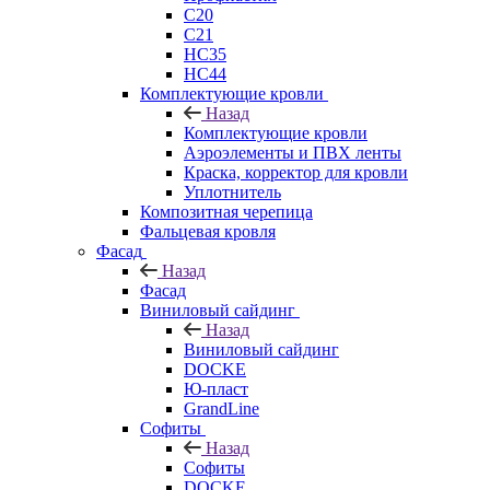
C20
C21
НС35
НС44
Комплектующие кровли
Назад
Комплектующие кровли
Аэроэлементы и ПВХ ленты
Краска, корректор для кровли
Уплотнитель
Композитная черепица
Фальцевая кровля
Фасад
Назад
Фасад
Виниловый сайдинг
Назад
Виниловый сайдинг
DOCKE
Ю-пласт
GrandLine
Софиты
Назад
Софиты
DOCKE