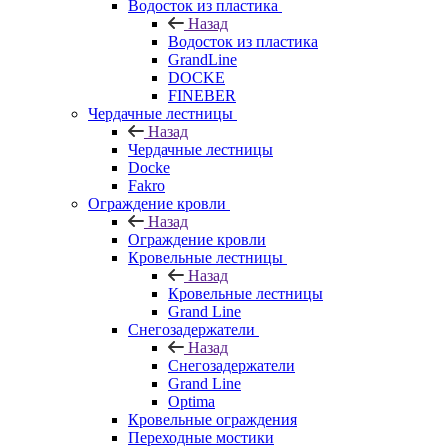
Водосток из пластика
Назад
Водосток из пластика
GrandLine
DOCKE
FINEBER
Чердачные лестницы
Назад
Чердачные лестницы
Docke
Fakro
Ограждение кровли
Назад
Ограждение кровли
Кровельные лестницы
Назад
Кровельные лестницы
Grand Line
Снегозадержатели
Назад
Снегозадержатели
Grand Line
Optima
Кровельные ограждения
Переходные мостики