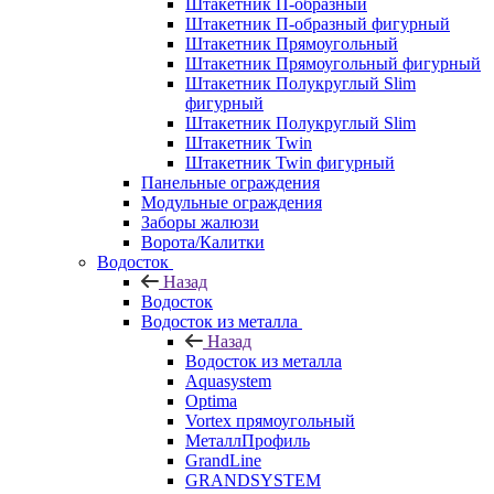
Штакетник П-образный
Штакетник П-образный фигурный
Штакетник Прямоугольный
Штакетник Прямоугольный фигурный
Штакетник Полукруглый Slim
фигурный
Штакетник Полукруглый Slim
Штакетник Twin
Штакетник Twin фигурный
Панельные ограждения
Модульные ограждения
Заборы жалюзи
Ворота/Калитки
Водосток
Назад
Водосток
Водосток из металла
Назад
Водосток из металла
Aquasystem
Optima
Vortex прямоугольный
МеталлПрофиль
GrandLine
GRANDSYSTEM