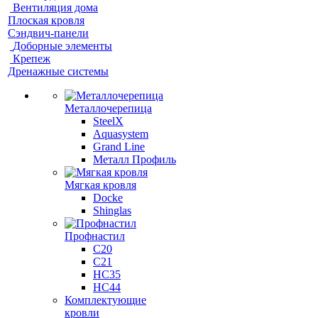
Вентиляция дома
Плоская кровля
Сэндвич-панели
Доборные элементы
Крепеж
Дренажные системы
Металлочерепица
SteelX
Aquasystem
Grand Line
Металл Профиль
Мягкая кровля
Docke
Shinglas
Профнастил
C20
C21
НС35
НС44
Комплектующие
кровли