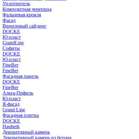
Уплотнитель
Композитная черепица
Фальцевая кровля
Фасад
Виниловый сайдинг
DOCKE
Ю-пласт
GrandLine
Софиты
DOCKE
Ю-пласт
FineBer
FineBer
Фасадная панель
DOCKE
FineBer
Альта-Прфиль
Ю-пласт
Я-фасад
Grand Line
Фасадная плитка
DOCKE
Hauberk
Декоративный камень
Декоративный камень из бетона