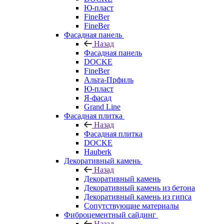
Ю-пласт
FineBer
FineBer
Фасадная панель
Назад
Фасадная панель
DOCKE
FineBer
Альта-Прфиль
Ю-пласт
Я-фасад
Grand Line
Фасадная плитка
Назад
Фасадная плитка
DOCKE
Hauberk
Декоративный камень
Назад
Декоративный камень
Декоративный камень из бетона
Декоративный камень из гипса
Сопутствующие материалы
Фиброцементный сайдинг
Назад