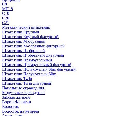
С8
МП18
С10
С20
С21
Металлический штакетник
Штакетник Круглый
Штакетник Круглый фигурный
Штакетник М-образный
Штакетник М-образный фигурный
Штакетник П-образный
Штакетник П-образный фигурный
Штакетник Прямоугольный
Штакетник Прямоугольный фигурный
Штакетник Полукруглый Slim фигурный
Штакетник Полукруглый Slim
Штакетник Twin
Штакетник Twin фигурный
Панельные ограждения
Модульные ограждения
Заборы жалюзи
Ворота/Калитки
Водосток
Водосток из металла
Aquasystem