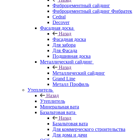
Фиброцементный сайдинг
Фиброцементный сайдинг Фибратек
Cedral
Decover
Фасадная доска
Назад
Фасадная доска
Для забора
Для Фасада
Подшивная доска
Металлический сайдинг
Назад
Металлический сайдинг
Grand Line
Металл Профиль
Утеплитель
Назад
Утеплитель
Минеральная вата
Базальтовая вата
Назад
Базальтовая вата
Для коммерческого строительства
Для дома и дачи