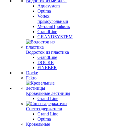
Водосток из металла
Aquasystem
Optima
Vortex
прямоугольный
МеталлПрофиль
GrandLine
GRANDSYSTEM
Водосток из пластика
GrandLine
DOCKE
FINEBER
Docke
Fakro
Кровельные лестницы
Grand Line
Снегозадержатели
Grand Line
Optima
Кровельные