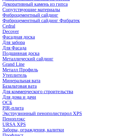
Декоративный камень из гипса
Сопутствующие материалы
Фиброцементный сайдинг
Фиброцементный сайдинг Фибратек
Cedral
Decover
Фасадная доска
Для забора
Для Фасада
Подшивная доска
Металлический сайдинг
Grand Line
Металл Профиль
Утеплитель
Минеральная вата
Базальтовая вата
Для коммерческого строительства
Для дома и дачи
ОСБ
PIR-плита
Экструзионный пенополистирол XPS
Пеноплэкс
URSA XPS
Заборы, ограждения, калитки
Профлист