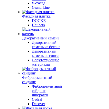
Я-фасад
Grand Line
Фасадная плитка
DOCKE
Hauberk
Декоративный камень
Декоративный
камень из бетона
Декоративный
камень из гипса
Сопутствующие
материалы
Фиброцементный
сайдинг
Фиброцементный
сайдинг
Фибратек
Cedral
Decover