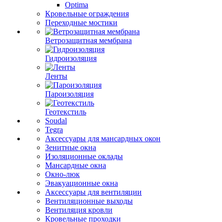
Optima
Кровельные ограждения
Переходные мостики
Ветрозащитная мембрана
Гидроизоляция
Ленты
Пароизоляция
Геотекстиль
Soudal
Tegra
Аксессуары для мансардных окон
Зенитные окна
Изоляционные оклады
Мансардные окна
Окно-люк
Эвакуационные окна
Аксессуары для вентиляции
Вентиляционные выходы
Вентиляция кровли
Кровельные проходки