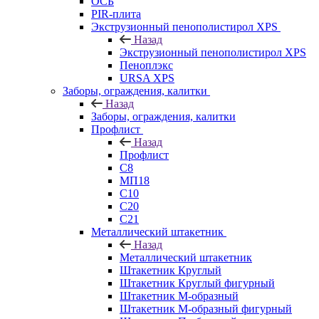
ОСБ
PIR-плита
Экструзионный пенополистирол XPS
Назад
Экструзионный пенополистирол XPS
Пеноплэкс
URSA XPS
Заборы, ограждения, калитки
Назад
Заборы, ограждения, калитки
Профлист
Назад
Профлист
С8
МП18
С10
С20
С21
Металлический штакетник
Назад
Металлический штакетник
Штакетник Круглый
Штакетник Круглый фигурный
Штакетник М-образный
Штакетник М-образный фигурный