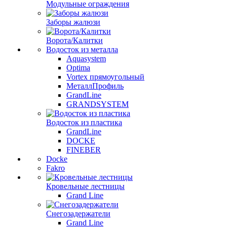
Модульные ограждения
Заборы жалюзи
Ворота/Калитки
Водосток из металла
Aquasystem
Optima
Vortex прямоугольный
МеталлПрофиль
GrandLine
GRANDSYSTEM
Водосток из пластика
GrandLine
DOCKE
FINEBER
Docke
Fakro
Кровельные лестницы
Grand Line
Снегозадержатели
Grand Line