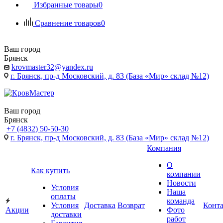
Избранные товары
0
Сравнение товаров
0
Ваш город
Брянск
krovmaster32@yandex.ru
г. Брянск, пр-д Московский, д. 83 (База «Мир» склад №12)
Ваш город
Брянск
+7 (4832) 50-50-30
г. Брянск, пр-д Московский, д. 83 (База «Мир» склад №12)
Компания
О
Как купить
компании
Новости
Условия
Наша
оплаты
команда
Условия
Доставка
Возврат
Конт
Акции
Фото
доставки
работ