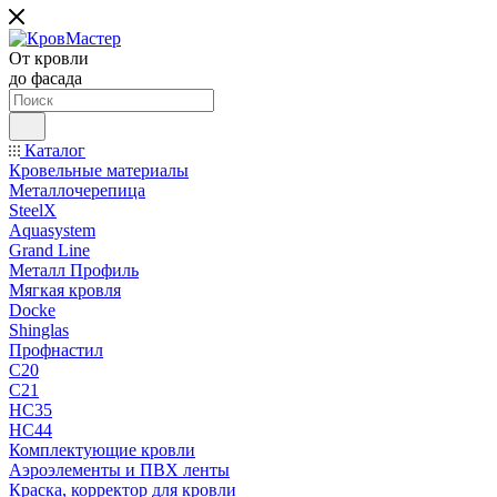
От кровли
до фасада
Каталог
Кровельные материалы
Металлочерепица
SteelX
Aquasystem
Grand Line
Металл Профиль
Мягкая кровля
Docke
Shinglas
Профнастил
C20
C21
НС35
НС44
Комплектующие кровли
Аэроэлементы и ПВХ ленты
Краска, корректор для кровли