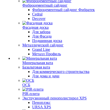
Фиброцементный сайдинг
Фиброцементный сайдинг Фибратек
Cedral
Decover
Фасадная доска
Для забора
Для Фасада
Подшивная доска
Металлический сайдинг
Grand Line
Металл Профиль
Минеральная вата
Базальтовая вата
Для коммерческого строительства
Для дома и дачи
ОСБ
PIR-плита
Экструзионный пенополистирол XPS
Пеноплэкс
URSA XPS