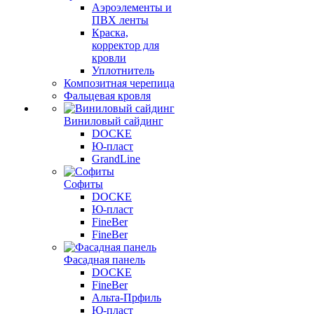
Аэроэлементы и
ПВХ ленты
Краска,
корректор для
кровли
Уплотнитель
Композитная черепица
Фальцевая кровля
Виниловый сайдинг
DOCKE
Ю-пласт
GrandLine
Софиты
DOCKE
Ю-пласт
FineBer
FineBer
Фасадная панель
DOCKE
FineBer
Альта-Прфиль
Ю-пласт