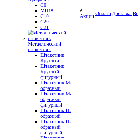
С8
МП18
Оплата
Доставка
Во
С10
Акции
С20
С21
Металлический
штакетник
Штакетник
Круглый
Штакетник
Круглый
фигурный
Штакетник М-
образный
Штакетник М-
образный
фигурный
Штакетник П-
образный
Штакетник П-
образный
фигурный