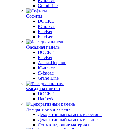
Ю-пласт
GrandLine
Софиты
DOCKE
Ю-пласт
FineBer
FineBer
Фасадная панель
DOCKE
FineBer
Альта-Прфиль
Ю-пласт
Я-фасад
Grand Line
Фасадная плитка
DOCKE
Hauberk
Декоративный камень
Декоративный камень из бетона
Декоративный камень из гипса
Сопутствующие материалы