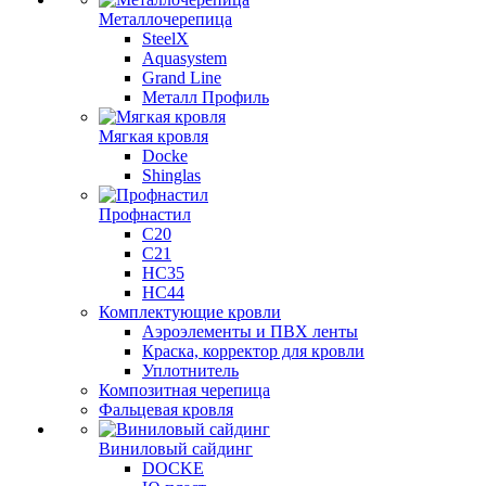
Металлочерепица
SteelX
Aquasystem
Grand Line
Металл Профиль
Мягкая кровля
Docke
Shinglas
Профнастил
C20
C21
НС35
НС44
Комплектующие кровли
Аэроэлементы и ПВХ ленты
Краска, корректор для кровли
Уплотнитель
Композитная черепица
Фальцевая кровля
Виниловый сайдинг
DOCKE