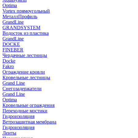
Optima
Vortex прямоугольный
МеталлПрофиль
GrandLine
GRANDSYSTEM
Водосток из пластика
GrandLine
DOCKE
FINEBER
Чердачные лестницы
Docke
Fakro
Ограждение кровли
Кровельные лестницы
Grand Line
Снегозадержатели
Grand Line
Optima
Кровельные ограждения
Переходные мостики
Гидроизоляция
Ветрозащитная мембрана
Гидроизоляция
Ленты