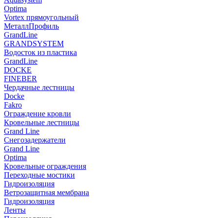
Optima
Vortex прямоугольный
МеталлПрофиль
GrandLine
GRANDSYSTEM
Водосток из пластика
GrandLine
DOCKE
FINEBER
Чердачные лестницы
Docke
Fakro
Ограждение кровли
Кровельные лестницы
Grand Line
Снегозадержатели
Grand Line
Optima
Кровельные ограждения
Переходные мостики
Гидроизоляция
Ветрозащитная мембрана
Гидроизоляция
Ленты