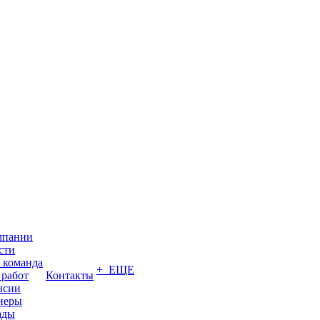
мпании
сти
 команда
+ ЕЩЕ
 работ
Контакты
нсии
неры
ады