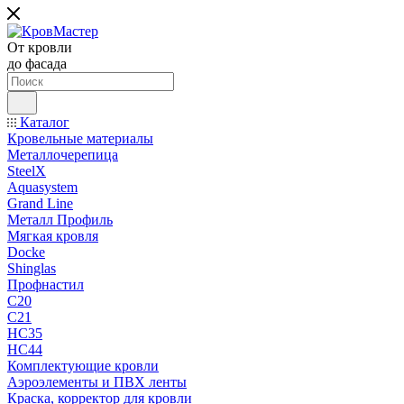
От кровли
до фасада
Каталог
Кровельные материалы
Металлочерепица
SteelX
Aquasystem
Grand Line
Металл Профиль
Мягкая кровля
Docke
Shinglas
Профнастил
C20
C21
НС35
НС44
Комплектующие кровли
Аэроэлементы и ПВХ ленты
Краска, корректор для кровли