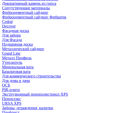
Декоративный камень из гипса
Сопутствующие материалы
Фиброцементный сайдинг
Фиброцементный сайдинг Фибратек
Cedral
Decover
Фасадная доска
Для забора
Для Фасада
Подшивная доска
Металлический сайдинг
Grand Line
Металл Профиль
Утеплитель
Минеральная вата
Базальтовая вата
Для коммерческого строительства
Для дома и дачи
ОСБ
PIR-плита
Экструзионный пенополистирол XPS
Пеноплэкс
URSA XPS
Заборы, ограждения, калитки
Профлист