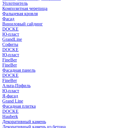
Уплотнитель
Композитная черепица
Фальцевая кровля
Фасад
Виниловый сайдинг
DOCKE
Ю-пласт
GrandLine
Софиты
DOCKE
Ю-пласт
FineBer
FineBer
Фасадная панель
DOCKE
FineBer
Альта-Прфиль
Ю-пласт
Я-фасад
Grand Line
Фасадная плитка
DOCKE
Hauberk
Декоративный камень
Декоративный камень из бетона