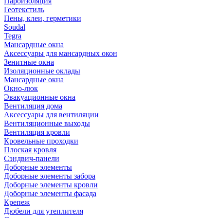
Пароизоляция
Геотекстиль
Пены, клеи, герметики
Soudal
Tegra
Мансардные окна
Аксессуары для мансардных окон
Зенитные окна
Изоляционные оклады
Мансардные окна
Окно-люк
Эвакуационные окна
Вентиляция дома
Аксессуары для вентиляции
Вентиляционные выходы
Вентиляция кровли
Кровельные проходки
Плоская кровля
Сэндвич-панели
Доборные элементы
Доборные элементы забора
Доборные элементы кровли
Доборные элементы фасада
Крепеж
Дюбели для утеплителя