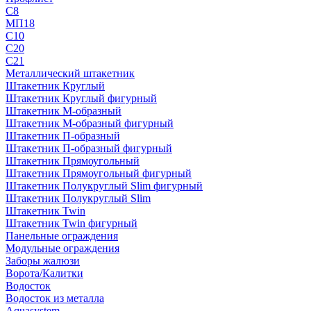
С8
МП18
С10
С20
С21
Металлический штакетник
Штакетник Круглый
Штакетник Круглый фигурный
Штакетник М-образный
Штакетник М-образный фигурный
Штакетник П-образный
Штакетник П-образный фигурный
Штакетник Прямоугольный
Штакетник Прямоугольный фигурный
Штакетник Полукруглый Slim фигурный
Штакетник Полукруглый Slim
Штакетник Twin
Штакетник Twin фигурный
Панельные ограждения
Модульные ограждения
Заборы жалюзи
Ворота/Калитки
Водосток
Водосток из металла
Aquasystem