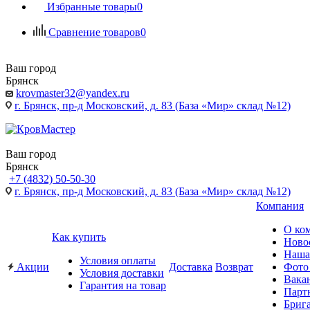
Избранные товары
0
Сравнение товаров
0
Ваш город
Брянск
krovmaster32@yandex.ru
г. Брянск, пр-д Московский, д. 83 (База «Мир» склад №12)
Ваш город
Брянск
+7 (4832) 50-50-30
г. Брянск, пр-д Московский, д. 83 (База «Мир» склад №12)
Компания
О ко
Как купить
Ново
Наша
Условия оплаты
Акции
Доставка
Возврат
Фото
Условия доставки
Вака
Гарантия на товар
Парт
Бриг