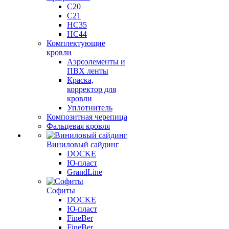
C20
C21
НС35
НС44
Комплектующие
кровли
Аэроэлементы и
ПВХ ленты
Краска,
корректор для
кровли
Уплотнитель
Композитная черепица
Фальцевая кровля
Виниловый сайдинг
DOCKE
Ю-пласт
GrandLine
Софиты
DOCKE
Ю-пласт
FineBer
FineBer