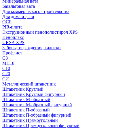
Минеральная вата
Базальтовая вата
Для коммерческого строительства
Для дома и дачи
ОСБ
PIR-плита
Экструзионный пенополистирол XPS
Пеноплэкс
URSA XPS
Заборы, ограждения, калитки
Профлист
С8
МП18
С10
С20
С21
Металлический штакетник
Штакетник Круглый
Штакетник Круглый фигурный
Штакетник М-образный
Штакетник М-образный фигурный
Штакетник П-образный
Штакетник П-образный фигурный
Штакетник Прямоугольный
Штакетник Прямоугольный фигурный