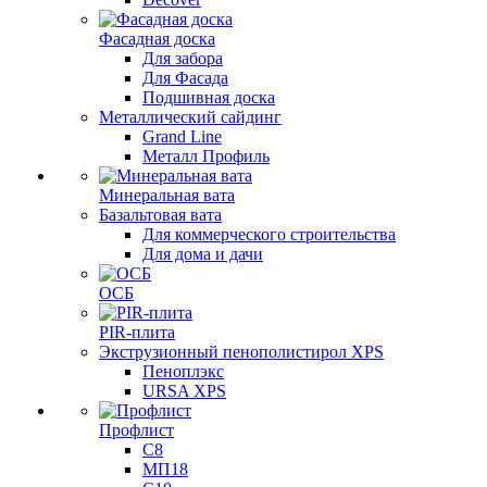
Фасадная доска
Для забора
Для Фасада
Подшивная доска
Металлический сайдинг
Grand Line
Металл Профиль
Минеральная вата
Базальтовая вата
Для коммерческого строительства
Для дома и дачи
ОСБ
PIR-плита
Экструзионный пенополистирол XPS
Пеноплэкс
URSA XPS
Профлист
С8
МП18