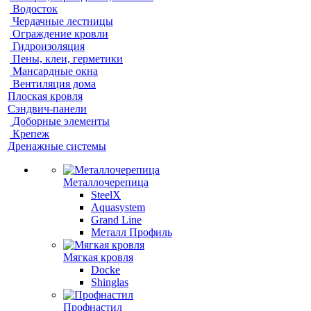
Водосток
Чердачные лестницы
Ограждение кровли
Гидроизоляция
Пены, клеи, герметики
Мансардные окна
Вентиляция дома
Плоская кровля
Сэндвич-панели
Доборные элементы
Крепеж
Дренажные системы
Металлочерепица
SteelX
Aquasystem
Grand Line
Металл Профиль
Мягкая кровля
Docke
Shinglas
Профнастил