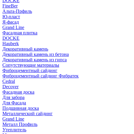
DOCKE
FineBer
Альта-Прфиль
Ю-пласт
Я-фасад
Grand Line
Фасадная плитка
DOCKE
Hauberk
Декоративный камень
Декоративный камень из бетона
Декоративный камень из гипса
Сопутствующие материалы
Фиброцементный сайдинг
Фиброцементный сайдинг Фибратек
Cedral
Decover
Фасадная доска
Для забора
Для Фасада
Подшивная доска
Металлический сайдинг
Grand Line
Металл Профиль
Утеплитель