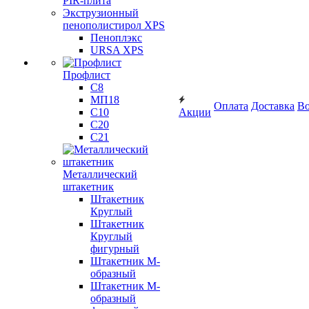
PIR-плита
Экструзионный
пенополистирол XPS
Пеноплэкс
URSA XPS
Профлист
С8
МП18
Оплата
Доставка
Во
С10
Акции
С20
С21
Металлический
штакетник
Штакетник
Круглый
Штакетник
Круглый
фигурный
Штакетник М-
образный
Штакетник М-
образный