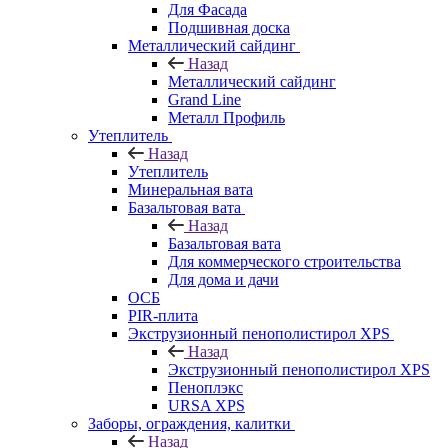
Для Фасада
Подшивная доска
Металлический сайдинг
Назад
Металлический сайдинг
Grand Line
Металл Профиль
Утеплитель
Назад
Утеплитель
Минеральная вата
Базальтовая вата
Назад
Базальтовая вата
Для коммерческого строительства
Для дома и дачи
ОСБ
PIR-плита
Экструзионный пенополистирол XPS
Назад
Экструзионный пенополистирол XPS
Пеноплэкс
URSA XPS
Заборы, ограждения, калитки
Назад