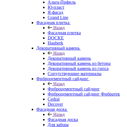
Альта-Прфиль
Ю-пласт
Я-фасад
Grand Line
Фасадная плитка
Назад
Фасадная плитка
DOCKE
Hauberk
Декоративный камень
Назад
Декоративный камень
Декоративный камень из бетона
Декоративный камень из гипса
Сопутствующие материалы
Фиброцементный сайдинг
Назад
Фиброцементный сайдинг
Фиброцементный сайдинг Фибратек
Cedral
Decover
Фасадная доска
Назад
Фасадная доска
Для забора