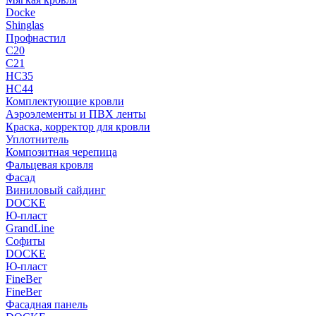
Docke
Shinglas
Профнастил
C20
C21
НС35
НС44
Комплектующие кровли
Аэроэлементы и ПВХ ленты
Краска, корректор для кровли
Уплотнитель
Композитная черепица
Фальцевая кровля
Фасад
Виниловый сайдинг
DOCKE
Ю-пласт
GrandLine
Софиты
DOCKE
Ю-пласт
FineBer
FineBer
Фасадная панель