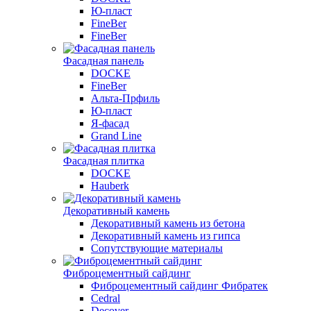
Ю-пласт
FineBer
FineBer
Фасадная панель
DOCKE
FineBer
Альта-Прфиль
Ю-пласт
Я-фасад
Grand Line
Фасадная плитка
DOCKE
Hauberk
Декоративный камень
Декоративный камень из бетона
Декоративный камень из гипса
Сопутствующие материалы
Фиброцементный сайдинг
Фиброцементный сайдинг Фибратек
Cedral
Decover