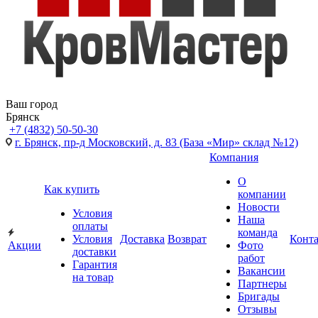
Ваш город
Брянск
+7 (4832) 50-50-30
г. Брянск, пр-д Московский, д. 83 (База «Мир» склад №12)
Компания
О
Как купить
компании
Новости
Условия
Наша
оплаты
команда
Условия
Доставка
Возврат
Конт
Акции
Фото
доставки
работ
Гарантия
Вакансии
на товар
Партнеры
Бригады
Отзывы