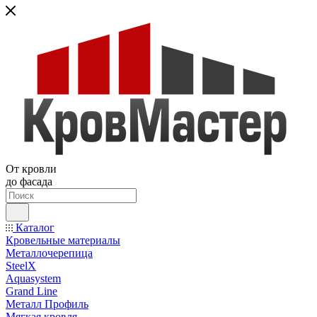
От кровли
до фасада
Каталог
Кровельные материалы
Металлочерепица
SteelX
Aquasystem
Grand Line
Металл Профиль
Мягкая кровля