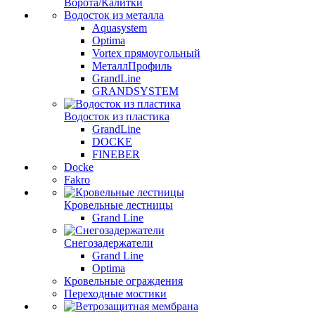
Ворота/Калитки
Водосток из металла
Aquasystem
Optima
Vortex прямоугольный
МеталлПрофиль
GrandLine
GRANDSYSTEM
Водосток из пластика
GrandLine
DOCKE
FINEBER
Docke
Fakro
Кровельные лестницы
Grand Line
Снегозадержатели
Grand Line
Optima
Кровельные ограждения
Переходные мостики