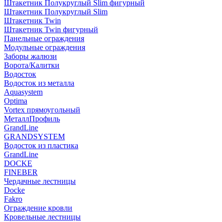
Штакетник Полукруглый Slim фигурный
Штакетник Полукруглый Slim
Штакетник Twin
Штакетник Twin фигурный
Панельные ограждения
Модульные ограждения
Заборы жалюзи
Ворота/Калитки
Водосток
Водосток из металла
Aquasystem
Optima
Vortex прямоугольный
МеталлПрофиль
GrandLine
GRANDSYSTEM
Водосток из пластика
GrandLine
DOCKE
FINEBER
Чердачные лестницы
Docke
Fakro
Ограждение кровли
Кровельные лестницы