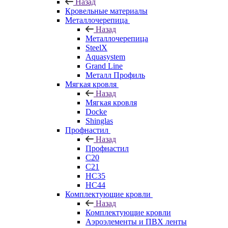
Назад
Кровельные материалы
Металлочерепица
Назад
Металлочерепица
SteelX
Aquasystem
Grand Line
Металл Профиль
Мягкая кровля
Назад
Мягкая кровля
Docke
Shinglas
Профнастил
Назад
Профнастил
C20
C21
НС35
НС44
Комплектующие кровли
Назад
Комплектующие кровли
Аэроэлементы и ПВХ ленты