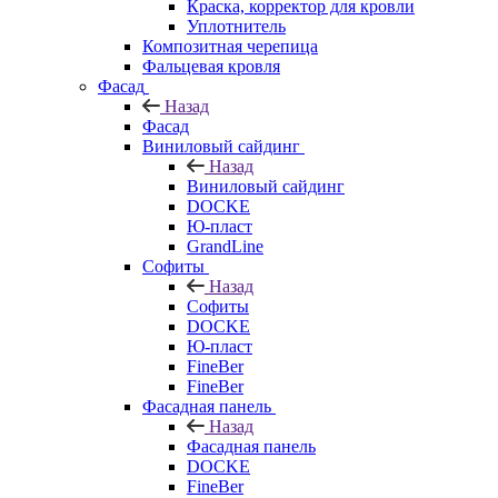
Краска, корректор для кровли
Уплотнитель
Композитная черепица
Фальцевая кровля
Фасад
Назад
Фасад
Виниловый сайдинг
Назад
Виниловый сайдинг
DOCKE
Ю-пласт
GrandLine
Софиты
Назад
Софиты
DOCKE
Ю-пласт
FineBer
FineBer
Фасадная панель
Назад
Фасадная панель
DOCKE
FineBer