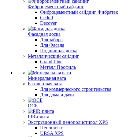
Фиброцементный сайдинг
Фиброцементный сайдинг Фибратек
Cedral
Decover
Фасадная доска
Для забора
Для Фасада
Подшивная доска
Металлический сайдинг
Grand Line
Металл Профиль
Минеральная вата
Базальтовая вата
Для коммерческого строительства
Для дома и дачи
ОСБ
PIR-плита
Экструзионный пенополистирол XPS
Пеноплэкс
URSA XPS