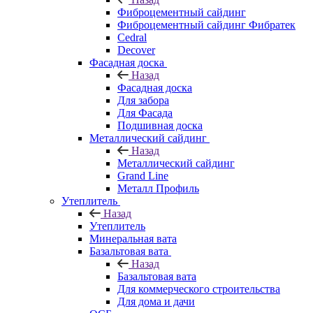
Фиброцементный сайдинг
Фиброцементный сайдинг Фибратек
Cedral
Decover
Фасадная доска
Назад
Фасадная доска
Для забора
Для Фасада
Подшивная доска
Металлический сайдинг
Назад
Металлический сайдинг
Grand Line
Металл Профиль
Утеплитель
Назад
Утеплитель
Минеральная вата
Базальтовая вата
Назад
Базальтовая вата
Для коммерческого строительства
Для дома и дачи