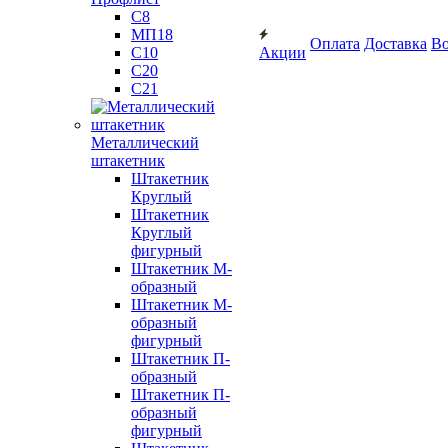
С8
МП18
Оплата
Доставка
Во
С10
Акции
С20
С21
Металлический
штакетник
Штакетник
Круглый
Штакетник
Круглый
фигурный
Штакетник М-
образный
Штакетник М-
образный
фигурный
Штакетник П-
образный
Штакетник П-
образный
фигурный