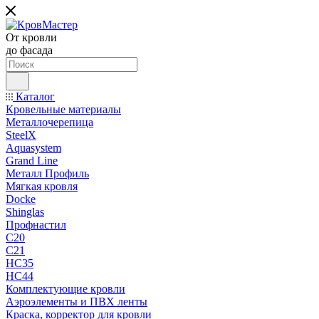
От кровли
до фасада
Каталог
Кровельные материалы
Металлочерепица
SteelX
Aquasystem
Grand Line
Металл Профиль
Мягкая кровля
Docke
Shinglas
Профнастил
C20
C21
НС35
НС44
Комплектующие кровли
Аэроэлементы и ПВХ ленты
Краска, корректор для кровли