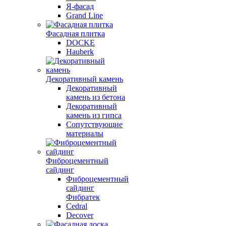
Я-фасад
Grand Line
Фасадная плитка
DOCKE
Hauberk
Декоративный камень
Декоративный
камень из бетона
Декоративный
камень из гипса
Сопутствующие
материалы
Фиброцементный
сайдинг
Фиброцементный
сайдинг
Фибратек
Cedral
Decover