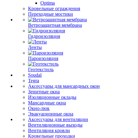
Optima
Кровельные ограждения
Переходные мостики
Ветрозащитная мембрана
Гидроизоляция
Ленты
Пароизоляция
Геотекстиль
Soudal
Tegra
Аксессуары для мансардных окон
Зенитные окна
Изоляционные оклады
Мансардные окна
Окно-люк
Эвакуационные окна
Аксессуары для вентиляции
Вентиляционные выходы
Вентиляция кровли
Кровельные проходки