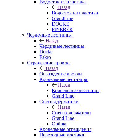
Водосток из пластика
Назад
Водосток из пластика
GrandLine
DOCKE
FINEBER
Чердачные лестницы
Назад
Чердачные лестницы
Docke
Fakro
Ограждение кровли
Назад
Ограждение кровли
Кровельные лестницы
Назад
Кровельные лестницы
Grand Line
Снегозадержатели
Назад
Снегозадержатели
Grand Line
Optima
Кровельные ограждения
Переходные мостики