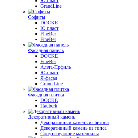
Ю-пласт
GrandLine
Софиты
DOCKE
Ю-пласт
FineBer
FineBer
Фасадная панель
DOCKE
FineBer
Альта-Прфиль
Ю-пласт
Я-фасад
Grand Line
Фасадная плитка
DOCKE
Hauberk
Декоративный камень
Декоративный камень из бетона
Декоративный камень из гипса
Сопутствующие материалы