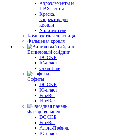
Аэроэлементы и
ПВХ ленты
Краска,
корректор для
кровли
Уплотнитель
Композитная черепица
Фальцевая кровля
Виниловый сайдинг
DOCKE
Ю-пласт
GrandLine
Софиты
DOCKE
Ю-пласт
FineBer
FineBer
Фасадная панель
DOCKE
FineBer
Альта-Прфиль
Ю-пласт