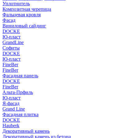
Уплотнитель
Композитная черепица
Фальцевая кровля
Фасад
Виниловый сайдинг
DOCKE
Ю-пласт
GrandLine
Софиты
DOCKE
Ю-пласт
FineBer
FineBer
Фасадная панель
DOCKE
FineBer
Альта-Прфиль
Ю-пласт
Я-фасад
Grand Line
Фасадная плитка
DOCKE
Hauberk
Декоративный камень
Декоративный камень из бетона