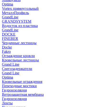
Optima
Vortex прямоугольный
МеталлПрофиль
GrandLine
GRANDSYSTEM
Водосток из пластика
GrandLine
DOCKE
FINEBER
Чердачные лестницы
Docke
Fakro
Ограждение кровли
Кровельные лестницы
Grand Line
Снегозадержатели
Grand Line
Optima
Кровельные ограждения
Переходные мостики
Гидроизоляция
Ветрозащитная мембрана
Гидроизоляция
Ленты