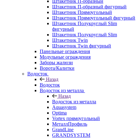
Штакетник П-образный
Штакетник П-образный фигурный
Штакетник Прямоугольный
Штакетник Прямоугольный фигурный
Штакетник Полукруглый Slim
фигурный
Штакетник Полукруглый Slim
Штакетник Twin
Штакетник Twin фигурный
Панельные ограждения
Модульные ограждения
Заборы жалюзи
Ворота/Калитки
Водосток
Назад
Водосток
Водосток из металла
Назад
Водосток из металла
Aquasystem
Optima
Vortex прямоугольный
МеталлПрофиль
GrandLine
GRANDSYSTEM