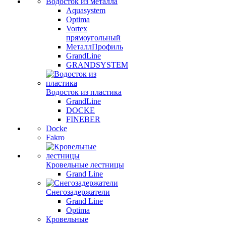
Водосток из металла
Aquasystem
Optima
Vortex
прямоугольный
МеталлПрофиль
GrandLine
GRANDSYSTEM
Водосток из пластика
GrandLine
DOCKE
FINEBER
Docke
Fakro
Кровельные лестницы
Grand Line
Снегозадержатели
Grand Line
Optima
Кровельные