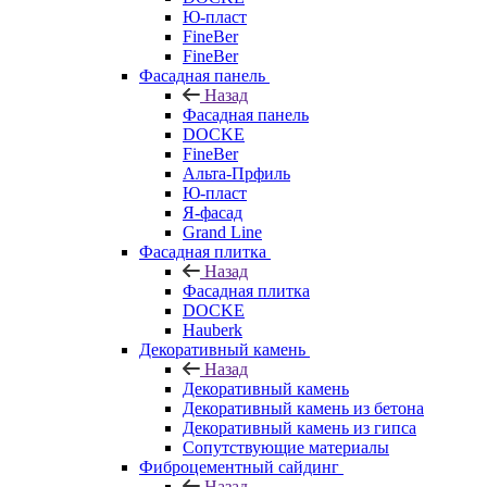
Ю-пласт
FineBer
FineBer
Фасадная панель
Назад
Фасадная панель
DOCKE
FineBer
Альта-Прфиль
Ю-пласт
Я-фасад
Grand Line
Фасадная плитка
Назад
Фасадная плитка
DOCKE
Hauberk
Декоративный камень
Назад
Декоративный камень
Декоративный камень из бетона
Декоративный камень из гипса
Сопутствующие материалы
Фиброцементный сайдинг
Назад