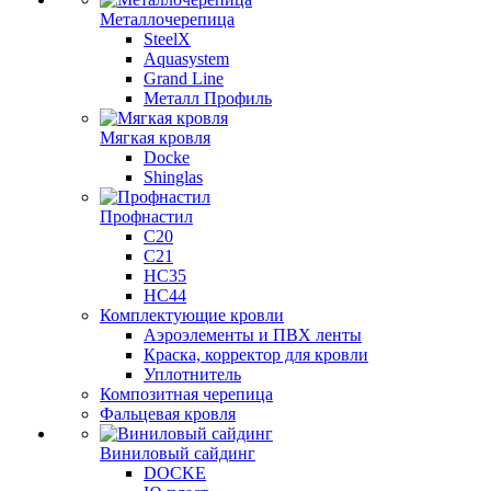
Металлочерепица
SteelX
Aquasystem
Grand Line
Металл Профиль
Мягкая кровля
Docke
Shinglas
Профнастил
C20
C21
НС35
НС44
Комплектующие кровли
Аэроэлементы и ПВХ ленты
Краска, корректор для кровли
Уплотнитель
Композитная черепица
Фальцевая кровля
Виниловый сайдинг
DOCKE