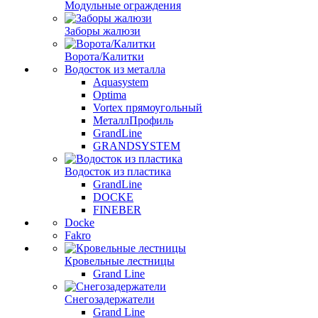
Модульные ограждения
Заборы жалюзи
Ворота/Калитки
Водосток из металла
Aquasystem
Optima
Vortex прямоугольный
МеталлПрофиль
GrandLine
GRANDSYSTEM
Водосток из пластика
GrandLine
DOCKE
FINEBER
Docke
Fakro
Кровельные лестницы
Grand Line
Снегозадержатели
Grand Line