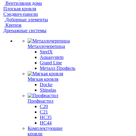
Вентиляция дома
Плоская кровля
Сэндвич-панели
Доборные элементы
Крепеж
Дренажные системы
Металлочерепица
SteelX
Aquasystem
Grand Line
Металл Профиль
Мягкая кровля
Docke
Shinglas
Профнастил
C20
C21
НС35
НС44
Комплектующие
кровли