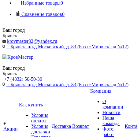
Избранные товары
0
Сравнение товаров
0
Ваш город
Брянск
krovmaster32@yandex.ru
г. Брянск, пр-д Московский, д. 83 (База «Мир» склад №12)
Ваш город
Брянск
+7 (4832) 50-50-30
г. Брянск, пр-д Московский, д. 83 (База «Мир» склад №12)
Компания
О
Как купить
компании
Новости
Условия
Наша
оплаты
команда
Условия
Доставка
Возврат
Конт
Акции
Фото
доставки
работ