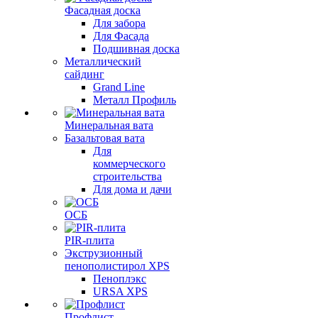
Фасадная доска
Для забора
Для Фасада
Подшивная доска
Металлический
сайдинг
Grand Line
Металл Профиль
Минеральная вата
Базальтовая вата
Для
коммерческого
строительства
Для дома и дачи
ОСБ
PIR-плита
Экструзионный
пенополистирол XPS
Пеноплэкс
URSA XPS
Профлист