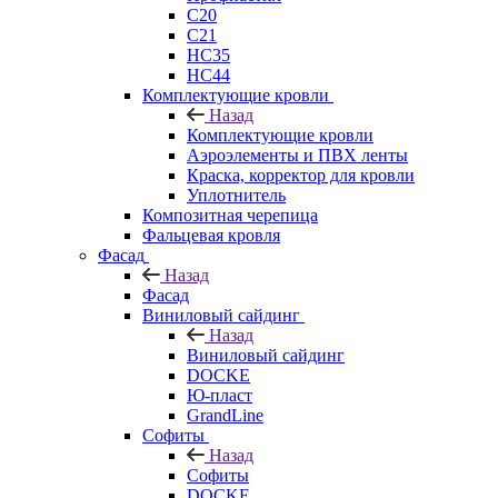
C20
C21
НС35
НС44
Комплектующие кровли
Назад
Комплектующие кровли
Аэроэлементы и ПВХ ленты
Краска, корректор для кровли
Уплотнитель
Композитная черепица
Фальцевая кровля
Фасад
Назад
Фасад
Виниловый сайдинг
Назад
Виниловый сайдинг
DOCKE
Ю-пласт
GrandLine
Софиты
Назад
Софиты
DOCKE