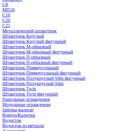
С8
МП18
С10
С20
С21
Металлический штакетник
Штакетник Круглый
Штакетник Круглый фигурный
Штакетник М-образный
Штакетник М-образный фигурный
Штакетник П-образный
Штакетник П-образный фигурный
Штакетник Прямоугольный
Штакетник Прямоугольный фигурный
Штакетник Полукруглый Slim фигурный
Штакетник Полукруглый Slim
Штакетник Twin
Штакетник Twin фигурный
Панельные ограждения
Модульные ограждения
Заборы жалюзи
Ворота/Калитки
Водосток
Водосток из металла
Aquasystem