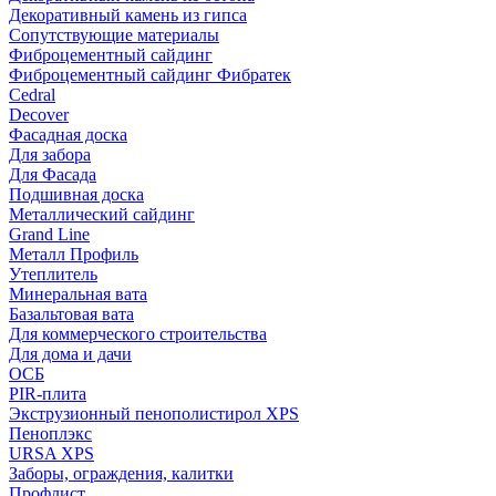
Декоративный камень из гипса
Сопутствующие материалы
Фиброцементный сайдинг
Фиброцементный сайдинг Фибратек
Cedral
Decover
Фасадная доска
Для забора
Для Фасада
Подшивная доска
Металлический сайдинг
Grand Line
Металл Профиль
Утеплитель
Минеральная вата
Базальтовая вата
Для коммерческого строительства
Для дома и дачи
ОСБ
PIR-плита
Экструзионный пенополистирол XPS
Пеноплэкс
URSA XPS
Заборы, ограждения, калитки
Профлист