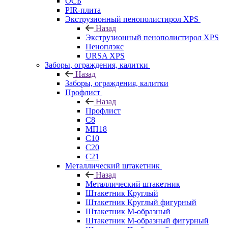
ОСБ
PIR-плита
Экструзионный пенополистирол XPS
Назад
Экструзионный пенополистирол XPS
Пеноплэкс
URSA XPS
Заборы, ограждения, калитки
Назад
Заборы, ограждения, калитки
Профлист
Назад
Профлист
С8
МП18
С10
С20
С21
Металлический штакетник
Назад
Металлический штакетник
Штакетник Круглый
Штакетник Круглый фигурный
Штакетник М-образный
Штакетник М-образный фигурный