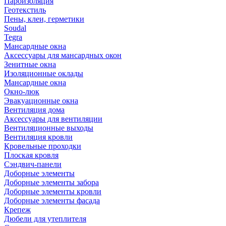
Пароизоляция
Геотекстиль
Пены, клеи, герметики
Soudal
Tegra
Мансардные окна
Аксессуары для мансардных окон
Зенитные окна
Изоляционные оклады
Мансардные окна
Окно-люк
Эвакуационные окна
Вентиляция дома
Аксессуары для вентиляции
Вентиляционные выходы
Вентиляция кровли
Кровельные проходки
Плоская кровля
Сэндвич-панели
Доборные элементы
Доборные элементы забора
Доборные элементы кровли
Доборные элементы фасада
Крепеж
Дюбели для утеплителя