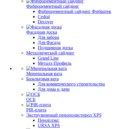
Фиброцементный сайдинг
Фиброцементный сайдинг Фибратек
Cedral
Decover
Фасадная доска
Для забора
Для Фасада
Подшивная доска
Металлический сайдинг
Grand Line
Металл Профиль
Минеральная вата
Базальтовая вата
Для коммерческого строительства
Для дома и дачи
ОСБ
PIR-плита
Экструзионный пенополистирол XPS
Пеноплэкс
URSA XPS