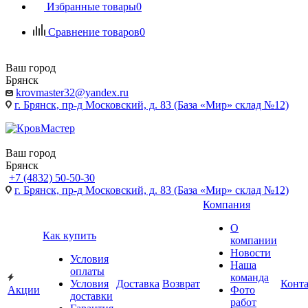
Избранные товары
0
Сравнение товаров
0
Ваш город
Брянск
krovmaster32@yandex.ru
г. Брянск, пр-д Московский, д. 83 (База «Мир» склад №12)
Ваш город
Брянск
+7 (4832) 50-50-30
г. Брянск, пр-д Московский, д. 83 (База «Мир» склад №12)
Компания
О
Как купить
компании
Новости
Условия
Наша
оплаты
команда
Условия
Доставка
Возврат
Конт
Акции
Фото
доставки
работ