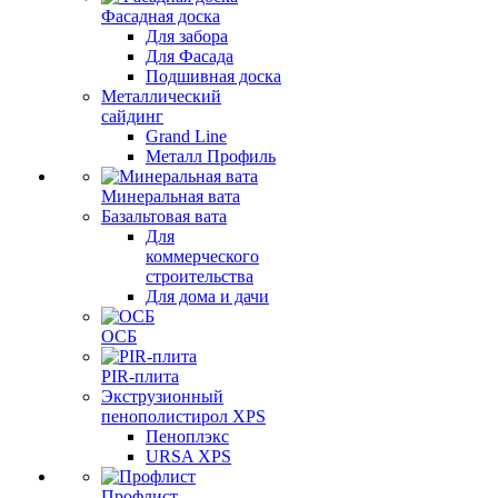
Фасадная доска
Для забора
Для Фасада
Подшивная доска
Металлический
сайдинг
Grand Line
Металл Профиль
Минеральная вата
Базальтовая вата
Для
коммерческого
строительства
Для дома и дачи
ОСБ
PIR-плита
Экструзионный
пенополистирол XPS
Пеноплэкс
URSA XPS
Профлист