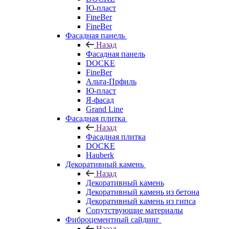
Ю-пласт
FineBer
FineBer
Фасадная панель
Назад
Фасадная панель
DOCKE
FineBer
Альта-Прфиль
Ю-пласт
Я-фасад
Grand Line
Фасадная плитка
Назад
Фасадная плитка
DOCKE
Hauberk
Декоративный камень
Назад
Декоративный камень
Декоративный камень из бетона
Декоративный камень из гипса
Сопутствующие материалы
Фиброцементный сайдинг
Назад