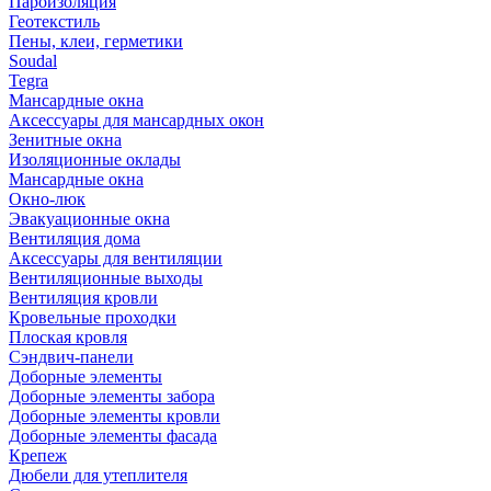
Пароизоляция
Геотекстиль
Пены, клеи, герметики
Soudal
Tegra
Мансардные окна
Аксессуары для мансардных окон
Зенитные окна
Изоляционные оклады
Мансардные окна
Окно-люк
Эвакуационные окна
Вентиляция дома
Аксессуары для вентиляции
Вентиляционные выходы
Вентиляция кровли
Кровельные проходки
Плоская кровля
Сэндвич-панели
Доборные элементы
Доборные элементы забора
Доборные элементы кровли
Доборные элементы фасада
Крепеж
Дюбели для утеплителя