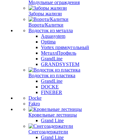
Модульные ограждения
Заборы жалюзи
Ворота/Калитки
Водосток из металла
Aquasystem
Optima
Vortex прямоугольный
МеталлПрофиль
GrandLine
GRANDSYSTEM
Водосток из пластика
GrandLine
DOCKE
FINEBER
Docke
Fakro
Кровельные лестницы
Grand Line
Снегозадержатели
Grand Line