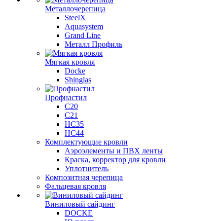
Металлочерепица
SteelX
Aquasystem
Grand Line
Металл Профиль
Мягкая кровля
Docke
Shinglas
Профнастил
C20
C21
НС35
НС44
Комплектующие кровли
Аэроэлементы и ПВХ ленты
Краска, корректор для кровли
Уплотнитель
Композитная черепица
Фальцевая кровля
Виниловый сайдинг
DOCKE