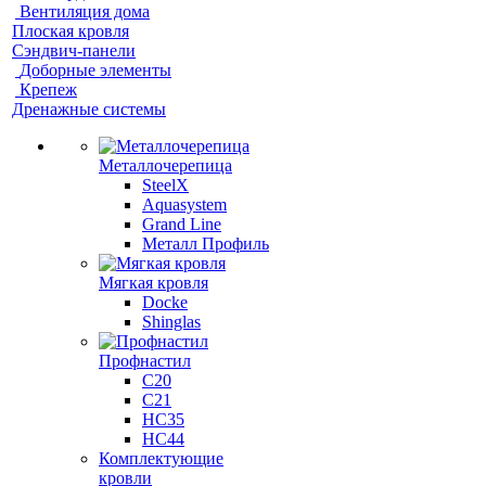
Вентиляция дома
Плоская кровля
Сэндвич-панели
Доборные элементы
Крепеж
Дренажные системы
Металлочерепица
SteelX
Aquasystem
Grand Line
Металл Профиль
Мягкая кровля
Docke
Shinglas
Профнастил
C20
C21
НС35
НС44
Комплектующие
кровли