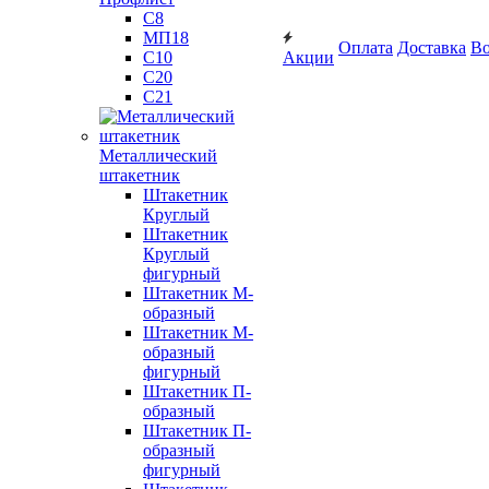
С8
МП18
Оплата
Доставка
Во
С10
Акции
С20
С21
Металлический
штакетник
Штакетник
Круглый
Штакетник
Круглый
фигурный
Штакетник М-
образный
Штакетник М-
образный
фигурный
Штакетник П-
образный
Штакетник П-
образный
фигурный