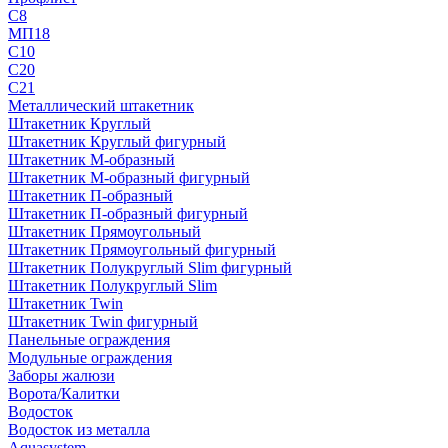
С8
МП18
С10
С20
С21
Металлический штакетник
Штакетник Круглый
Штакетник Круглый фигурный
Штакетник М-образный
Штакетник М-образный фигурный
Штакетник П-образный
Штакетник П-образный фигурный
Штакетник Прямоугольный
Штакетник Прямоугольный фигурный
Штакетник Полукруглый Slim фигурный
Штакетник Полукруглый Slim
Штакетник Twin
Штакетник Twin фигурный
Панельные ограждения
Модульные ограждения
Заборы жалюзи
Ворота/Калитки
Водосток
Водосток из металла
Aquasystem