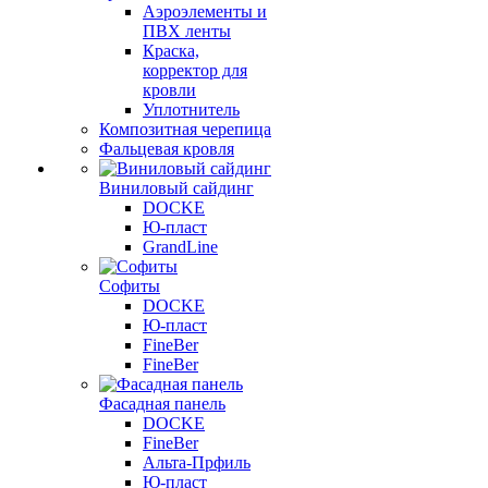
Аэроэлементы и
ПВХ ленты
Краска,
корректор для
кровли
Уплотнитель
Композитная черепица
Фальцевая кровля
Виниловый сайдинг
DOCKE
Ю-пласт
GrandLine
Софиты
DOCKE
Ю-пласт
FineBer
FineBer
Фасадная панель
DOCKE
FineBer
Альта-Прфиль
Ю-пласт