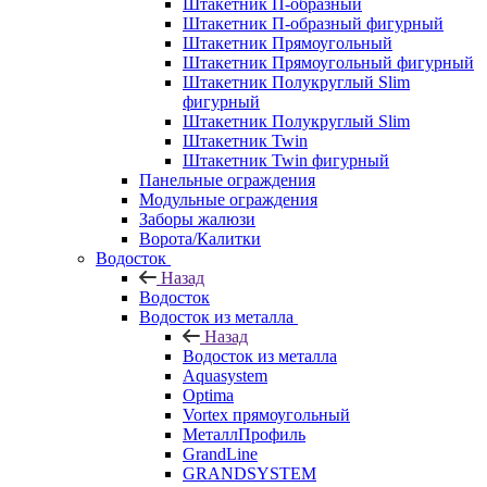
Штакетник П-образный
Штакетник П-образный фигурный
Штакетник Прямоугольный
Штакетник Прямоугольный фигурный
Штакетник Полукруглый Slim
фигурный
Штакетник Полукруглый Slim
Штакетник Twin
Штакетник Twin фигурный
Панельные ограждения
Модульные ограждения
Заборы жалюзи
Ворота/Калитки
Водосток
Назад
Водосток
Водосток из металла
Назад
Водосток из металла
Aquasystem
Optima
Vortex прямоугольный
МеталлПрофиль
GrandLine
GRANDSYSTEM