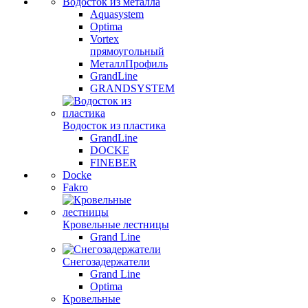
Водосток из металла
Aquasystem
Optima
Vortex
прямоугольный
МеталлПрофиль
GrandLine
GRANDSYSTEM
Водосток из пластика
GrandLine
DOCKE
FINEBER
Docke
Fakro
Кровельные лестницы
Grand Line
Снегозадержатели
Grand Line
Optima
Кровельные