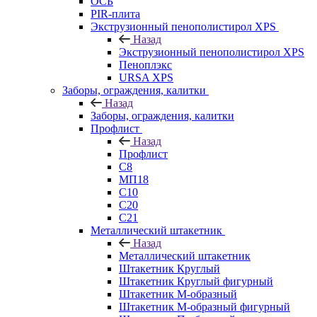
ОСБ
PIR-плита
Экструзионный пенополистирол XPS
Назад
Экструзионный пенополистирол XPS
Пеноплэкс
URSA XPS
Заборы, ограждения, калитки
Назад
Заборы, ограждения, калитки
Профлист
Назад
Профлист
С8
МП18
С10
С20
С21
Металлический штакетник
Назад
Металлический штакетник
Штакетник Круглый
Штакетник Круглый фигурный
Штакетник М-образный
Штакетник М-образный фигурный