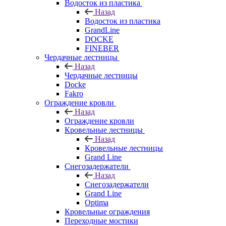
Водосток из пластика
Назад
Водосток из пластика
GrandLine
DOCKE
FINEBER
Чердачные лестницы
Назад
Чердачные лестницы
Docke
Fakro
Ограждение кровли
Назад
Ограждение кровли
Кровельные лестницы
Назад
Кровельные лестницы
Grand Line
Снегозадержатели
Назад
Снегозадержатели
Grand Line
Optima
Кровельные ограждения
Переходные мостики