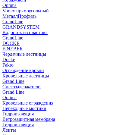
Optima
Vortex прямоугольный
МеталлПрофиль
GrandLine
GRANDSYSTEM
Водосток из пластика
GrandLine
DOCKE
FINEBER
Чердачные лестницы
Docke
Fakro
Ограждение кровли
Кровельные лестницы
Grand Line
Снегозадержатели
Grand Line
Optima
Кровельные ограждения
Переходные мостики
Гидроизоляция
Ветрозащитная мембрана
Гидроизоляция
Ленты