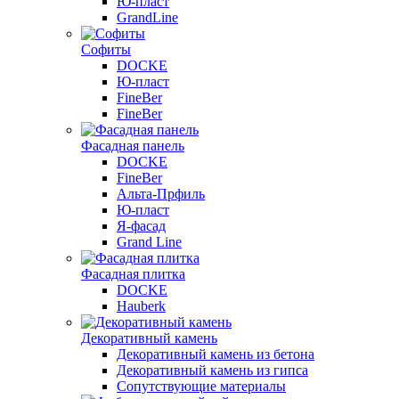
Ю-пласт
GrandLine
Софиты
DOCKE
Ю-пласт
FineBer
FineBer
Фасадная панель
DOCKE
FineBer
Альта-Прфиль
Ю-пласт
Я-фасад
Grand Line
Фасадная плитка
DOCKE
Hauberk
Декоративный камень
Декоративный камень из бетона
Декоративный камень из гипса
Сопутствующие материалы