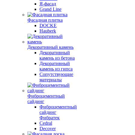
Я-фасад
Grand Line
Фасадная плитка
DOCKE
Hauberk
Декоративный камень
Декоративный
камень из бетона
Декоративный
камень из гипса
Сопутствующие
материалы
Фиброцементный
сайдинг
Фиброцементный
сайдинг
Фибратек
Cedral
Decover