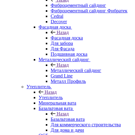
Фиброцементный сайдинг
Фиброцементный сайдинг Фибратек
Cedral
Decover
Фасадная доска
Назад
Фасадная доска
Для забора
Для Фасада
Подшивная доска
Металлический сайдинг
Назад
Металлический сайдинг
Grand Line
Металл Профиль
Утеплитель
Назад
Утеплитель
Минеральная вата
Базальтовая вата
Назад
Базальтовая вата
Для коммерческого строительства
Для дома и дачи