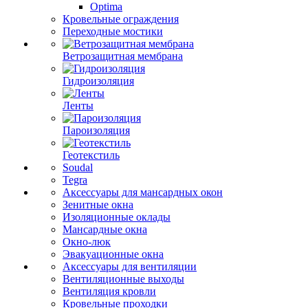
Optima
Кровельные ограждения
Переходные мостики
Ветрозащитная мембрана
Гидроизоляция
Ленты
Пароизоляция
Геотекстиль
Soudal
Tegra
Аксессуары для мансардных окон
Зенитные окна
Изоляционные оклады
Мансардные окна
Окно-люк
Эвакуационные окна
Аксессуары для вентиляции
Вентиляционные выходы
Вентиляция кровли
Кровельные проходки