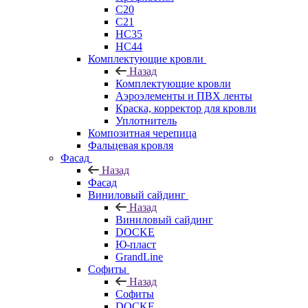
C20
C21
НС35
НС44
Комплектующие кровли
Назад
Комплектующие кровли
Аэроэлементы и ПВХ ленты
Краска, корректор для кровли
Уплотнитель
Композитная черепица
Фальцевая кровля
Фасад
Назад
Фасад
Виниловый сайдинг
Назад
Виниловый сайдинг
DOCKE
Ю-пласт
GrandLine
Софиты
Назад
Софиты
DOCKE