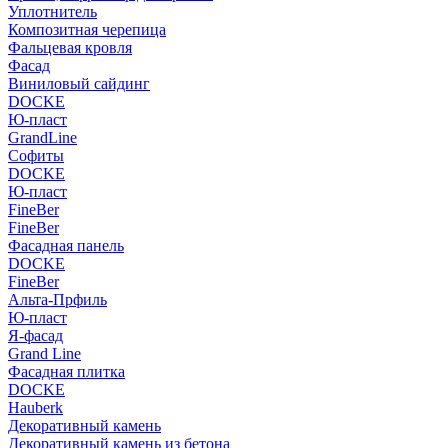
Уплотнитель
Композитная черепица
Фальцевая кровля
Фасад
Виниловый сайдинг
DOCKE
Ю-пласт
GrandLine
Софиты
DOCKE
Ю-пласт
FineBer
FineBer
Фасадная панель
DOCKE
FineBer
Альта-Прфиль
Ю-пласт
Я-фасад
Grand Line
Фасадная плитка
DOCKE
Hauberk
Декоративный камень
Декоративный камень из бетона