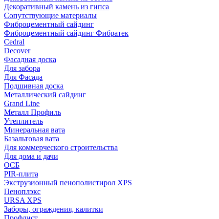
Декоративный камень из гипса
Сопутствующие материалы
Фиброцементный сайдинг
Фиброцементный сайдинг Фибратек
Cedral
Decover
Фасадная доска
Для забора
Для Фасада
Подшивная доска
Металлический сайдинг
Grand Line
Металл Профиль
Утеплитель
Минеральная вата
Базальтовая вата
Для коммерческого строительства
Для дома и дачи
ОСБ
PIR-плита
Экструзионный пенополистирол XPS
Пеноплэкс
URSA XPS
Заборы, ограждения, калитки
Профлист