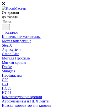
От кровли
до фасада
Каталог
Кровельные материалы
Металлочерепица
SteelX
Aquasystem
Grand Line
Металл Профиль
Мягкая кровля
Docke
Shinglas
Профнастил
C20
C21
НС35
НС44
Комплектующие кровли
Аэроэлементы и ПВХ ленты
Краска, корректор для кровли