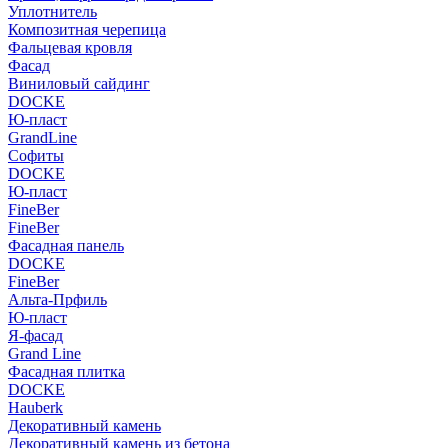
Уплотнитель
Композитная черепица
Фальцевая кровля
Фасад
Виниловый сайдинг
DOCKE
Ю-пласт
GrandLine
Софиты
DOCKE
Ю-пласт
FineBer
FineBer
Фасадная панель
DOCKE
FineBer
Альта-Прфиль
Ю-пласт
Я-фасад
Grand Line
Фасадная плитка
DOCKE
Hauberk
Декоративный камень
Декоративный камень из бетона