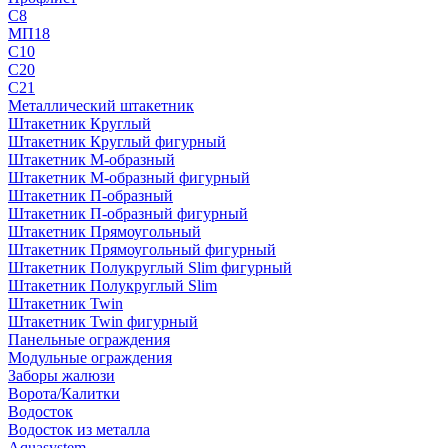
С8
МП18
С10
С20
С21
Металлический штакетник
Штакетник Круглый
Штакетник Круглый фигурный
Штакетник М-образный
Штакетник М-образный фигурный
Штакетник П-образный
Штакетник П-образный фигурный
Штакетник Прямоугольный
Штакетник Прямоугольный фигурный
Штакетник Полукруглый Slim фигурный
Штакетник Полукруглый Slim
Штакетник Twin
Штакетник Twin фигурный
Панельные ограждения
Модульные ограждения
Заборы жалюзи
Ворота/Калитки
Водосток
Водосток из металла
Aquasystem