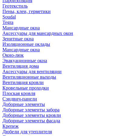
Пароизоляция
Геотекстиль
Пены, клеи, герметики
Soudal
Tegra
Мансардные окна
Аксессуары для мансардных окон
Зенитные окна
Изоляционные оклады
Мансардные окна
Окно-люк
Эвакуационные окна
Вентиляция дома
Аксессуары для вентиляции
Вентиляционные выходы
Вентиляция кровли
Кровельные проходки
Плоская кровля
Сэндвич-панели
Доборные элементы
Доборные элементы забора
Доборные элементы кровли
Доборные элементы фасада
Крепеж
Дюбели для утеплителя