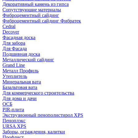
Декоративный камень из гипса
Сопутствующие материалы
Фиброцементный сайдинг
Фиброцементный сайдинг Фибратек
Cedral
Decover
Фасадная доска
Для забора
Для Фасада
Подшивная доска
Металлический сайдинг
Grand Line
Металл Профиль
Утеплитель
Минеральная вата
Базальтовая вата
Для коммерческого строительства
Для дома и дачи
ОСБ
PIR-плита
Экструзионный пенополистирол XPS
Пеноплэкс
URSA XPS
Заборы, ограждения, калитки
Профлист