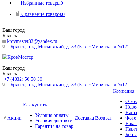
Избранные товары
0
Сравнение товаров
0
Ваш город
Брянск
krovmaster32@yandex.ru
г. Брянск, пр-д Московский, д. 83 (База «Мир» склад №12)
Ваш город
Брянск
+7 (4832) 50-50-30
г. Брянск, пр-д Московский, д. 83 (База «Мир» склад №12)
Компания
О ко
Как купить
Ново
Наша
Условия оплаты
Акции
Доставка
Возврат
Фото
Условия доставки
Вака
Гарантия на товар
Парт
Бриг