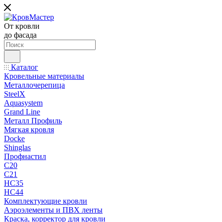
От кровли
до фасада
Каталог
Кровельные материалы
Металлочерепица
SteelX
Aquasystem
Grand Line
Металл Профиль
Мягкая кровля
Docke
Shinglas
Профнастил
C20
C21
НС35
НС44
Комплектующие кровли
Аэроэлементы и ПВХ ленты
Краска, корректор для кровли