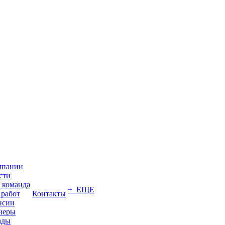
мпании
сти
 команда
+ ЕЩЕ
 работ
Контакты
нсии
неры
ады