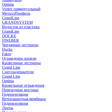
Optima
Vortex прямоугольный
МеталлПрофиль
GrandLine
GRANDSYSTEM
Водосток из пластика
GrandLine
DOCKE
FINEBER
Чердачные лестницы
Docke
Fakro
Ограждение кровли
Кровельные лестницы
Grand Line
Снегозадержатели
Grand Line
Optima
Кровельные ограждения
Переходные мостики
Гидроизоляция
Ветрозащитная мембрана
Гидроизоляция
Ленты