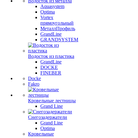
Водосток из металла
Aquasystem
Optima
Vortex
прямоугольный
МеталлПрофиль
GrandLine
GRANDSYSTEM
Водосток из пластика
GrandLine
DOCKE
FINEBER
Docke
Fakro
Кровельные лестницы
Grand Line
Снегозадержатели
Grand Line
Optima
Кровельные