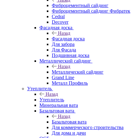
Фиброцементный сайдинг
Фиброцементный сайдинг Фибратек
Cedral
Decover
Фасадная доска
Назад
Фасадная доска
Для забора
Для Фасада
Подшивная доска
Металлический сайдинг
Назад
Металлический сайдинг
Grand Line
Металл Профиль
Утеплитель
Назад
Утеплитель
Минеральная вата
Базальтовая вата
Назад
Базальтовая вата
Для коммерческого строительства
Для дома и дачи