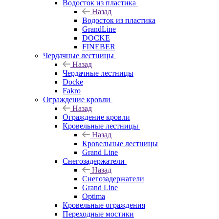
Водосток из пластика
Назад
Водосток из пластика
GrandLine
DOCKE
FINEBER
Чердачные лестницы
Назад
Чердачные лестницы
Docke
Fakro
Ограждение кровли
Назад
Ограждение кровли
Кровельные лестницы
Назад
Кровельные лестницы
Grand Line
Снегозадержатели
Назад
Снегозадержатели
Grand Line
Optima
Кровельные ограждения
Переходные мостики