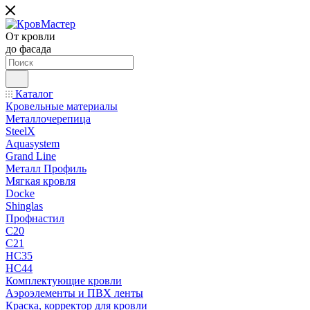
От кровли
до фасада
Каталог
Кровельные материалы
Металлочерепица
SteelX
Aquasystem
Grand Line
Металл Профиль
Мягкая кровля
Docke
Shinglas
Профнастил
C20
C21
НС35
НС44
Комплектующие кровли
Аэроэлементы и ПВХ ленты
Краска, корректор для кровли