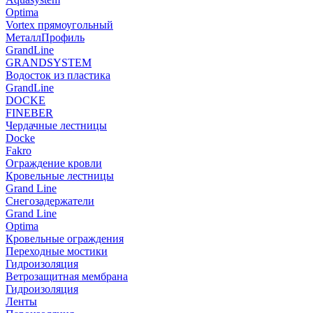
Optima
Vortex прямоугольный
МеталлПрофиль
GrandLine
GRANDSYSTEM
Водосток из пластика
GrandLine
DOCKE
FINEBER
Чердачные лестницы
Docke
Fakro
Ограждение кровли
Кровельные лестницы
Grand Line
Снегозадержатели
Grand Line
Optima
Кровельные ограждения
Переходные мостики
Гидроизоляция
Ветрозащитная мембрана
Гидроизоляция
Ленты