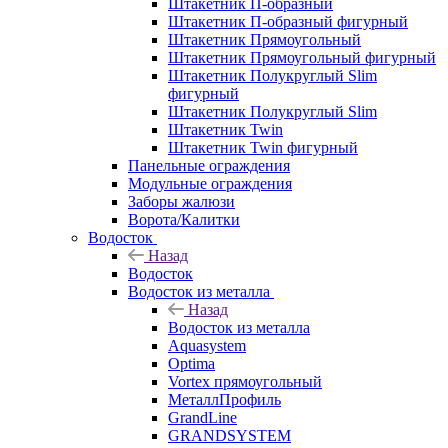
Штакетник П-образный
Штакетник П-образный фигурный
Штакетник Прямоугольный
Штакетник Прямоугольный фигурный
Штакетник Полукруглый Slim
фигурный
Штакетник Полукруглый Slim
Штакетник Twin
Штакетник Twin фигурный
Панельные ограждения
Модульные ограждения
Заборы жалюзи
Ворота/Калитки
Водосток
Назад
Водосток
Водосток из металла
Назад
Водосток из металла
Aquasystem
Optima
Vortex прямоугольный
МеталлПрофиль
GrandLine
GRANDSYSTEM