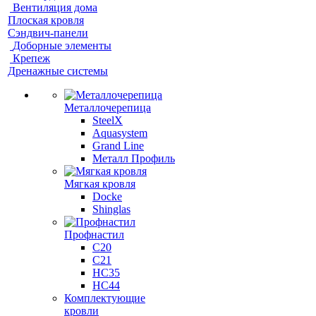
Вентиляция дома
Плоская кровля
Сэндвич-панели
Доборные элементы
Крепеж
Дренажные системы
Металлочерепица
SteelX
Aquasystem
Grand Line
Металл Профиль
Мягкая кровля
Docke
Shinglas
Профнастил
C20
C21
НС35
НС44
Комплектующие
кровли