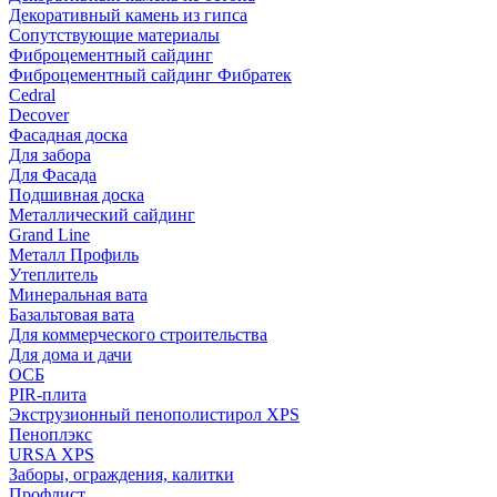
Декоративный камень из гипса
Сопутствующие материалы
Фиброцементный сайдинг
Фиброцементный сайдинг Фибратек
Cedral
Decover
Фасадная доска
Для забора
Для Фасада
Подшивная доска
Металлический сайдинг
Grand Line
Металл Профиль
Утеплитель
Минеральная вата
Базальтовая вата
Для коммерческого строительства
Для дома и дачи
ОСБ
PIR-плита
Экструзионный пенополистирол XPS
Пеноплэкс
URSA XPS
Заборы, ограждения, калитки
Профлист