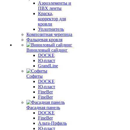
Аэроэлементы и
ПВХ ленты
Краска,
корректор для
кровли
Уплотнитель
Композитная черепица
Фальцевая кровля
Виниловый сайдинг
DOCKE
Ю-пласт
GrandLine
Софиты
DOCKE
Ю-пласт
FineBer
FineBer
Фасадная панель
DOCKE
FineBer
Альта-Прфиль
Ю-пласт