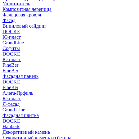
Уплотнитель
Композитная черепица
Фальцевая кровля
Фасад
Виниловый сайдинг
DOCKE
Ю-пласт
GrandLine
Софиты
DOCKE
Ю-пласт
FineBer
FineBer
Фасадная панель
DOCKE
FineBer
Альта-Прфиль
Ю-пласт
Я-фасад
Grand Line
Фасадная плитка
DOCKE
Hauberk
Декоративный камень
Декоративный камень из бетона