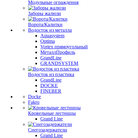
Модульные ограждения
Заборы жалюзи
Ворота/Калитки
Водосток из металла
Aquasystem
Optima
Vortex прямоугольный
МеталлПрофиль
GrandLine
GRANDSYSTEM
Водосток из пластика
GrandLine
DOCKE
FINEBER
Docke
Fakro
Кровельные лестницы
Grand Line
Снегозадержатели
Grand Line