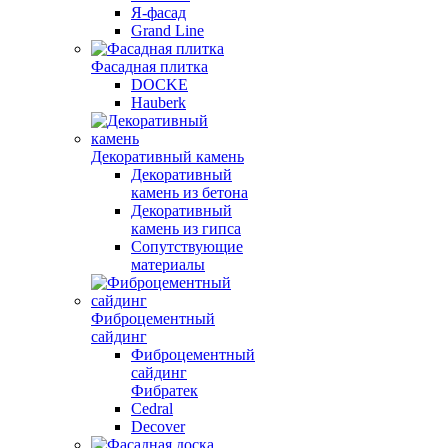
Я-фасад
Grand Line
Фасадная плитка
DOCKE
Hauberk
Декоративный камень
Декоративный
камень из бетона
Декоративный
камень из гипса
Сопутствующие
материалы
Фиброцементный
сайдинг
Фиброцементный
сайдинг
Фибратек
Cedral
Decover