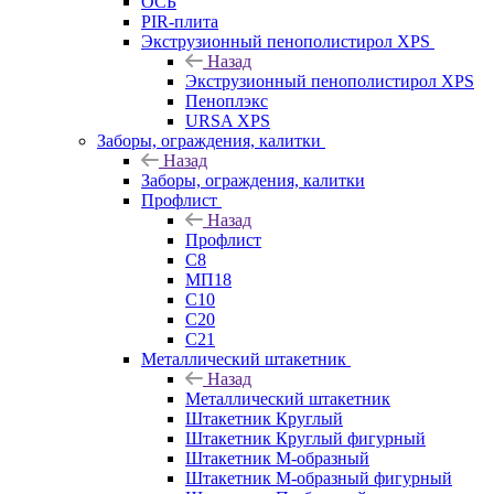
ОСБ
PIR-плита
Экструзионный пенополистирол XPS
Назад
Экструзионный пенополистирол XPS
Пеноплэкс
URSA XPS
Заборы, ограждения, калитки
Назад
Заборы, ограждения, калитки
Профлист
Назад
Профлист
С8
МП18
С10
С20
С21
Металлический штакетник
Назад
Металлический штакетник
Штакетник Круглый
Штакетник Круглый фигурный
Штакетник М-образный
Штакетник М-образный фигурный