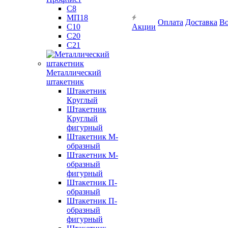
С8
МП18
Оплата
Доставка
Во
С10
Акции
С20
С21
Металлический
штакетник
Штакетник
Круглый
Штакетник
Круглый
фигурный
Штакетник М-
образный
Штакетник М-
образный
фигурный
Штакетник П-
образный
Штакетник П-
образный
фигурный