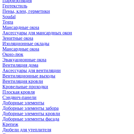
Пароизоляция
Геотекстиль
Пены, клеи, герметики
Soudal
Tegra
Мансардные окна
Аксессуары для мансардных окон
Зенитные окна
Изоляционные оклады
Мансардные окна
Окно-люк
Эвакуационные окна
Вентиляция дома
Аксессуары для вентиляции
Вентиляционные выходы
Вентиляция кровли
Кровельные проходки
Плоская кровля
Сэндвич-панели
Доборные элементы
Доборные элементы забора
Доборные элементы кровли
Доборные элементы фасада
Крепеж
Дюбели для утеплителя