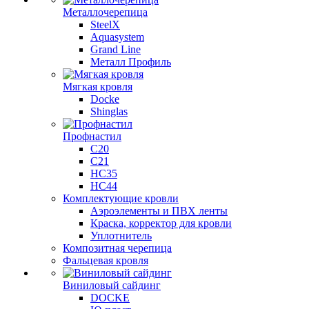
Металлочерепица
SteelX
Aquasystem
Grand Line
Металл Профиль
Мягкая кровля
Docke
Shinglas
Профнастил
C20
C21
НС35
НС44
Комплектующие кровли
Аэроэлементы и ПВХ ленты
Краска, корректор для кровли
Уплотнитель
Композитная черепица
Фальцевая кровля
Виниловый сайдинг
DOCKE