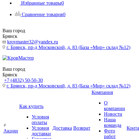
Избранные товары
0
Сравнение товаров
0
Ваш город
Брянск
krovmaster32@yandex.ru
г. Брянск, пр-д Московский, д. 83 (База «Мир» склад №12)
Ваш город
Брянск
+7 (4832) 50-50-30
г. Брянск, пр-д Московский, д. 83 (База «Мир» склад №12)
Компания
О
Как купить
компании
Новости
Условия
Наша
оплаты
команда
Условия
Доставка
Возврат
Конт
Акции
Фото
доставки
работ