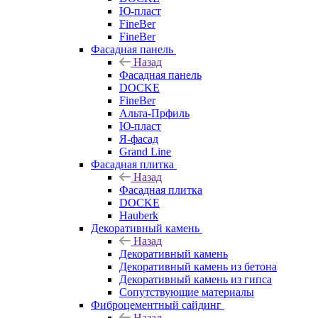
Ю-пласт
FineBer
FineBer
Фасадная панель
Назад
Фасадная панель
DOCKE
FineBer
Альта-Прфиль
Ю-пласт
Я-фасад
Grand Line
Фасадная плитка
Назад
Фасадная плитка
DOCKE
Hauberk
Декоративный камень
Назад
Декоративный камень
Декоративный камень из бетона
Декоративный камень из гипса
Сопутствующие материалы
Фиброцементный сайдинг
Назад