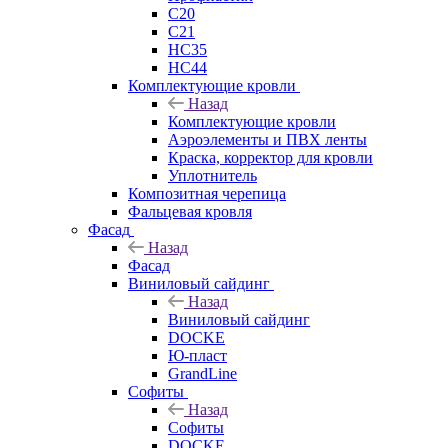
C20
C21
НС35
НС44
Комплектующие кровли
Назад
Комплектующие кровли
Аэроэлементы и ПВХ ленты
Краска, корректор для кровли
Уплотнитель
Композитная черепица
Фальцевая кровля
Фасад
Назад
Фасад
Виниловый сайдинг
Назад
Виниловый сайдинг
DOCKE
Ю-пласт
GrandLine
Софиты
Назад
Софиты
DOCKE