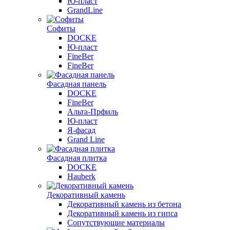
Ю-пласт
GrandLine
Софиты
DOCKE
Ю-пласт
FineBer
FineBer
Фасадная панель
DOCKE
FineBer
Альта-Прфиль
Ю-пласт
Я-фасад
Grand Line
Фасадная плитка
DOCKE
Hauberk
Декоративный камень
Декоративный камень из бетона
Декоративный камень из гипса
Сопутствующие материалы