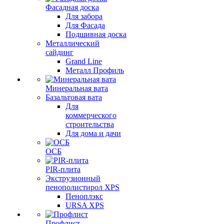
Фасадная доска
Для забора
Для Фасада
Подшивная доска
Металлический
сайдинг
Grand Line
Металл Профиль
Минеральная вата
Базальтовая вата
Для
коммерческого
строительства
Для дома и дачи
ОСБ
PIR-плита
Экструзионный
пенополистирол XPS
Пеноплэкс
URSA XPS
Профлист