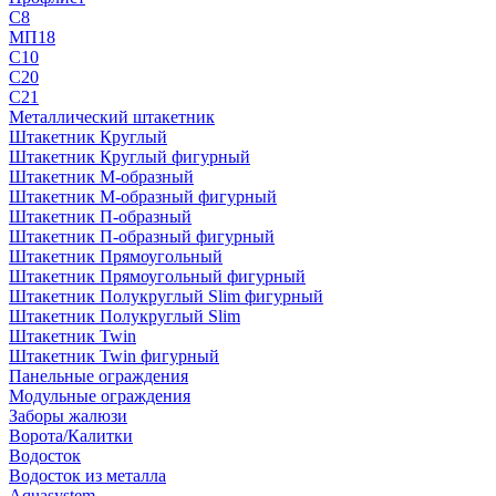
С8
МП18
С10
С20
С21
Металлический штакетник
Штакетник Круглый
Штакетник Круглый фигурный
Штакетник М-образный
Штакетник М-образный фигурный
Штакетник П-образный
Штакетник П-образный фигурный
Штакетник Прямоугольный
Штакетник Прямоугольный фигурный
Штакетник Полукруглый Slim фигурный
Штакетник Полукруглый Slim
Штакетник Twin
Штакетник Twin фигурный
Панельные ограждения
Модульные ограждения
Заборы жалюзи
Ворота/Калитки
Водосток
Водосток из металла
Aquasystem