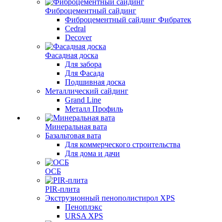
Фиброцементный сайдинг
Фиброцементный сайдинг Фибратек
Cedral
Decover
Фасадная доска
Для забора
Для Фасада
Подшивная доска
Металлический сайдинг
Grand Line
Металл Профиль
Минеральная вата
Базальтовая вата
Для коммерческого строительства
Для дома и дачи
ОСБ
PIR-плита
Экструзионный пенополистирол XPS
Пеноплэкс
URSA XPS