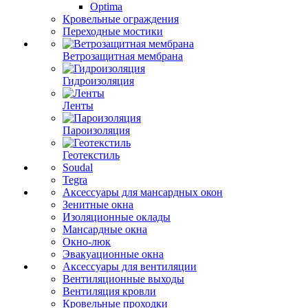
Optima
Кровельные ограждения
Переходные мостики
Ветрозащитная мембрана
Гидроизоляция
Ленты
Пароизоляция
Геотекстиль
Soudal
Tegra
Аксессуары для мансардных окон
Зенитные окна
Изоляционные оклады
Мансардные окна
Окно-люк
Эвакуационные окна
Аксессуары для вентиляции
Вентиляционные выходы
Вентиляция кровли
Кровельные проходки