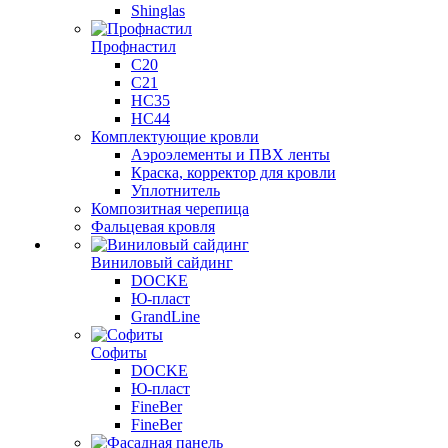
Shinglas
Профнастил
C20
C21
НС35
НС44
Комплектующие кровли
Аэроэлементы и ПВХ ленты
Краска, корректор для кровли
Уплотнитель
Композитная черепица
Фальцевая кровля
Виниловый сайдинг
DOCKE
Ю-пласт
GrandLine
Софиты
DOCKE
Ю-пласт
FineBer
FineBer