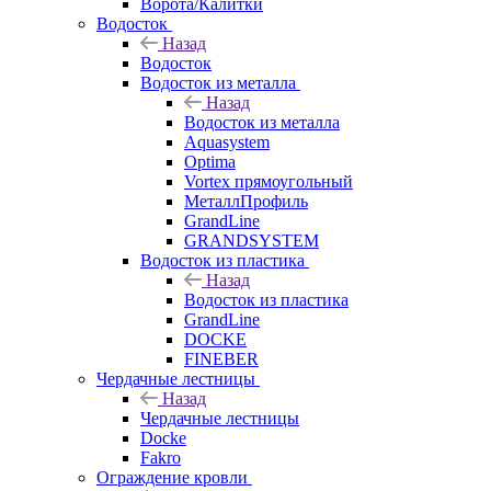
Ворота/Калитки
Водосток
Назад
Водосток
Водосток из металла
Назад
Водосток из металла
Aquasystem
Optima
Vortex прямоугольный
МеталлПрофиль
GrandLine
GRANDSYSTEM
Водосток из пластика
Назад
Водосток из пластика
GrandLine
DOCKE
FINEBER
Чердачные лестницы
Назад
Чердачные лестницы
Docke
Fakro
Ограждение кровли