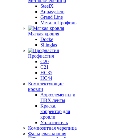
Металлочерепица
SteelX
Aquasystem
Grand Line
Металл Профиль
Мягкая кровля
Docke
Shinglas
Профнастил
C20
C21
НС35
НС44
Комплектующие
кровли
Аэроэлементы и
ПВХ ленты
Краска,
корректор для
кровли
Уплотнитель
Композитная черепица
Фальцевая кровля