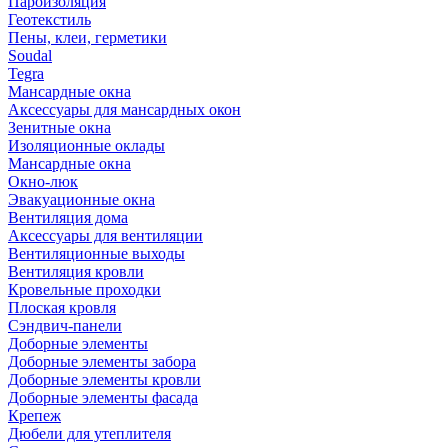
Пароизоляция
Геотекстиль
Пены, клеи, герметики
Soudal
Tegra
Мансардные окна
Аксессуары для мансардных окон
Зенитные окна
Изоляционные оклады
Мансардные окна
Окно-люк
Эвакуационные окна
Вентиляция дома
Аксессуары для вентиляции
Вентиляционные выходы
Вентиляция кровли
Кровельные проходки
Плоская кровля
Сэндвич-панели
Доборные элементы
Доборные элементы забора
Доборные элементы кровли
Доборные элементы фасада
Крепеж
Дюбели для утеплителя