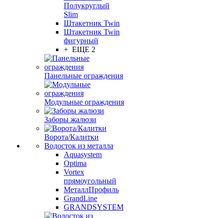
Полукруглый
Slim
Штакетник Twin
Штакетник Twin
фигурный
+ ЕЩЕ 2
Панельные ограждения
Модульные ограждения
Заборы жалюзи
Ворота/Калитки
Водосток из металла
Aquasystem
Optima
Vortex
прямоугольный
МеталлПрофиль
GrandLine
GRANDSYSTEM