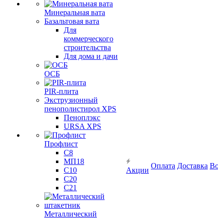
Минеральная вата
Базальтовая вата
Для
коммерческого
строительства
Для дома и дачи
ОСБ
PIR-плита
Экструзионный
пенополистирол XPS
Пеноплэкс
URSA XPS
Профлист
С8
МП18
Оплата
Доставка
Во
С10
Акции
С20
С21
Металлический