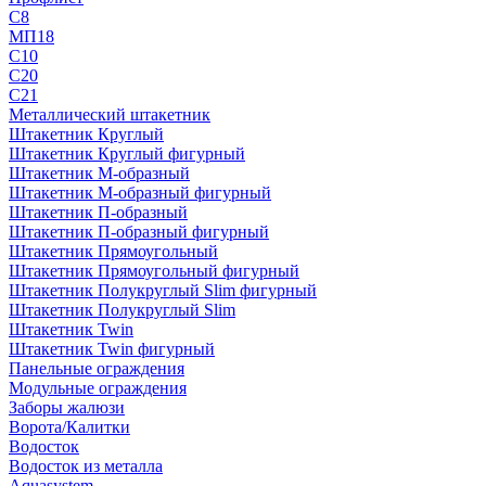
С8
МП18
С10
С20
С21
Металлический штакетник
Штакетник Круглый
Штакетник Круглый фигурный
Штакетник М-образный
Штакетник М-образный фигурный
Штакетник П-образный
Штакетник П-образный фигурный
Штакетник Прямоугольный
Штакетник Прямоугольный фигурный
Штакетник Полукруглый Slim фигурный
Штакетник Полукруглый Slim
Штакетник Twin
Штакетник Twin фигурный
Панельные ограждения
Модульные ограждения
Заборы жалюзи
Ворота/Калитки
Водосток
Водосток из металла
Aquasystem