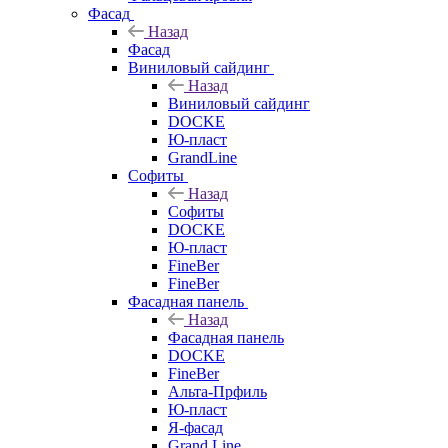
Фасад
Назад
Фасад
Виниловый сайдинг
Назад
Виниловый сайдинг
DOCKE
Ю-пласт
GrandLine
Софиты
Назад
Софиты
DOCKE
Ю-пласт
FineBer
FineBer
Фасадная панель
Назад
Фасадная панель
DOCKE
FineBer
Альта-Прфиль
Ю-пласт
Я-фасад
Grand Line