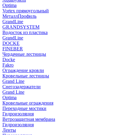
Optima
Vortex прямоугольный
МеталлПрофиль
GrandLine
GRANDSYSTEM
Водосток из пластика
GrandLine
DOCKE
FINEBER
Чердачные лестницы
Docke
Fakro
Ограждение кровли
Кровельные лестницы
Grand Line
Снегозадержатели
Grand Line
Optima
Кровельные ограждения
Переходные мостики
Гидроизоляция
Ветрозащитная мембрана
Гидроизоляция
Ленты