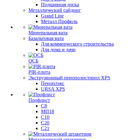
Подшивная доска
Металлический сайдинг
Grand Line
Металл Профиль
Минеральная вата
Базальтовая вата
Для коммерческого строительства
Для дома и дачи
ОСБ
PIR-плита
Экструзионный пенополистирол XPS
Пеноплэкс
URSA XPS
Профлист
С8
МП18
С10
С20
С21
Металлический штакетник