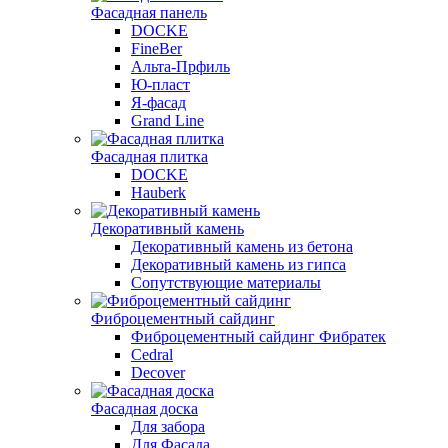
Фасадная панель
DOCKE
FineBer
Альта-Прфиль
Ю-пласт
Я-фасад
Grand Line
Фасадная плитка
DOCKE
Hauberk
Декоративный камень
Декоративный камень из бетона
Декоративный камень из гипса
Сопутствующие материалы
Фиброцементный сайдинг
Фиброцементный сайдинг Фибратек
Cedral
Decover
Фасадная доска
Для забора
Для Фасада