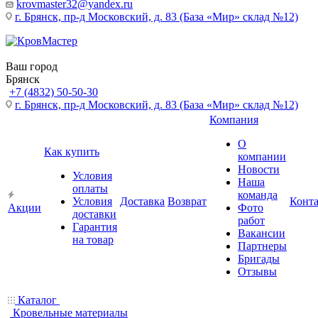
krovmaster32@yandex.ru
г. Брянск, пр-д Московский, д. 83 (База «Мир» склад №12)
Ваш город
Брянск
+7 (4832) 50-50-30
г. Брянск, пр-д Московский, д. 83 (База «Мир» склад №12)
Компания
О
Как купить
компании
Новости
Условия
Наша
оплаты
команда
Условия
Доставка
Возврат
Конт
Акции
Фото
доставки
работ
Гарантия
Вакансии
на товар
Партнеры
Бригады
Отзывы
Каталог
Кровельные материалы