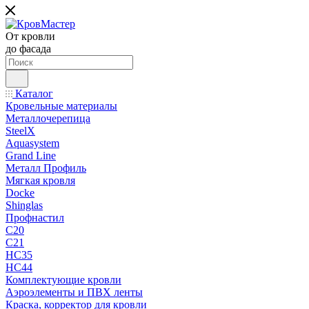
От кровли
до фасада
Каталог
Кровельные материалы
Металлочерепица
SteelX
Aquasystem
Grand Line
Металл Профиль
Мягкая кровля
Docke
Shinglas
Профнастил
C20
C21
НС35
НС44
Комплектующие кровли
Аэроэлементы и ПВХ ленты
Краска, корректор для кровли