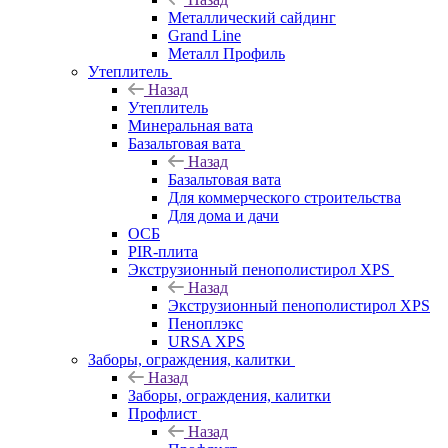
Металлический сайдинг
Grand Line
Металл Профиль
Утеплитель
Назад
Утеплитель
Минеральная вата
Базальтовая вата
Назад
Базальтовая вата
Для коммерческого строительства
Для дома и дачи
ОСБ
PIR-плита
Экструзионный пенополистирол XPS
Назад
Экструзионный пенополистирол XPS
Пеноплэкс
URSA XPS
Заборы, ограждения, калитки
Назад
Заборы, ограждения, калитки
Профлист
Назад