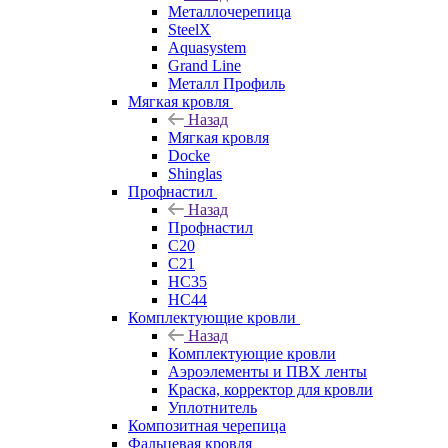
Металлочерепица
SteelX
Aquasystem
Grand Line
Металл Профиль
Мягкая кровля
Назад
Мягкая кровля
Docke
Shinglas
Профнастил
Назад
Профнастил
C20
C21
НС35
НС44
Комплектующие кровли
Назад
Комплектующие кровли
Аэроэлементы и ПВХ ленты
Краска, корректор для кровли
Уплотнитель
Композитная черепица
Фальцевая кровля