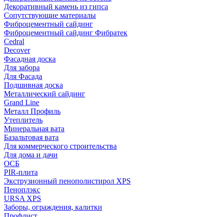
Декоративный камень из гипса
Сопутствующие материалы
Фиброцементный сайдинг
Фиброцементный сайдинг Фибратек
Cedral
Decover
Фасадная доска
Для забора
Для Фасада
Подшивная доска
Металлический сайдинг
Grand Line
Металл Профиль
Утеплитель
Минеральная вата
Базальтовая вата
Для коммерческого строительства
Для дома и дачи
ОСБ
PIR-плита
Экструзионный пенополистирол XPS
Пеноплэкс
URSA XPS
Заборы, ограждения, калитки
Профлист