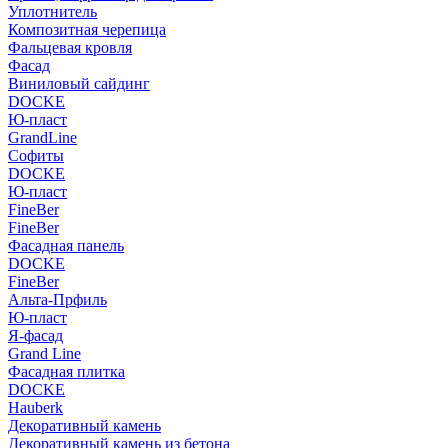
Уплотнитель
Композитная черепица
Фальцевая кровля
Фасад
Виниловый сайдинг
DOCKE
Ю-пласт
GrandLine
Софиты
DOCKE
Ю-пласт
FineBer
FineBer
Фасадная панель
DOCKE
FineBer
Альта-Прфиль
Ю-пласт
Я-фасад
Grand Line
Фасадная плитка
DOCKE
Hauberk
Декоративный камень
Декоративный камень из бетона