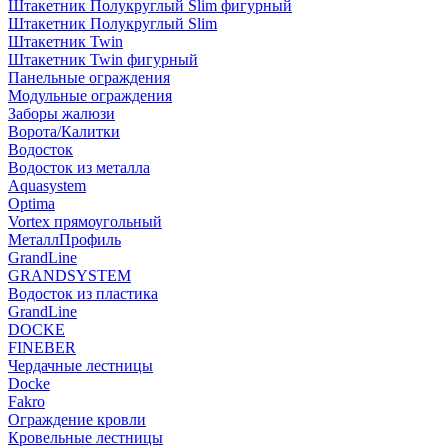
Штакетник Полукруглый Slim фигурный
Штакетник Полукруглый Slim
Штакетник Twin
Штакетник Twin фигурный
Панельные ограждения
Модульные ограждения
Заборы жалюзи
Ворота/Калитки
Водосток
Водосток из металла
Aquasystem
Optima
Vortex прямоугольный
МеталлПрофиль
GrandLine
GRANDSYSTEM
Водосток из пластика
GrandLine
DOCKE
FINEBER
Чердачные лестницы
Docke
Fakro
Ограждение кровли
Кровельные лестницы