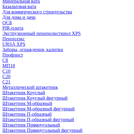
Минеральная вата
Базальтовая вата
Для коммерческого строительства
Для дома и дачи
ОСБ
PIR-плита
Экструзионный пенополистирол XPS
Пеноплэкс
URSA XPS
Заборы, ограждения, калитки
Профлист
С8
МП18
С10
С20
С21
Металлический штакетник
Штакетник Круглый
Штакетник Круглый фигурный
Штакетник М-образный
Штакетник М-образный фигурный
Штакетник П-образный
Штакетник П-образный фигурный
Штакетник Прямоугольный
Штакетник Прямоугольный фигурный