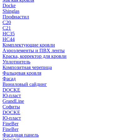
Docke
Shinglas
Профнастил
C20
C21
НС35
НС44
Комплектующие кровли
Аэроэлементы и ПВХ ленты
Краска, корректор для кровли
Уплотнитель
Композитная черепица
Фальцевая кровля
Фасад
Виниловый сайдинг
DOCKE
Ю-пласт
GrandLine
Софиты
DOCKE
Ю-пласт
FineBer
FineBer
Фасадная панель