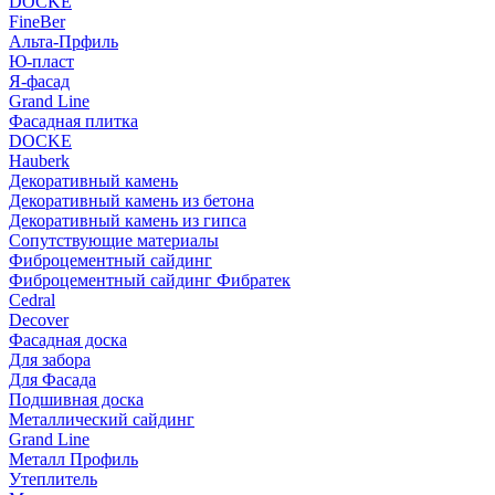
DOCKE
FineBer
Альта-Прфиль
Ю-пласт
Я-фасад
Grand Line
Фасадная плитка
DOCKE
Hauberk
Декоративный камень
Декоративный камень из бетона
Декоративный камень из гипса
Сопутствующие материалы
Фиброцементный сайдинг
Фиброцементный сайдинг Фибратек
Cedral
Decover
Фасадная доска
Для забора
Для Фасада
Подшивная доска
Металлический сайдинг
Grand Line
Металл Профиль
Утеплитель