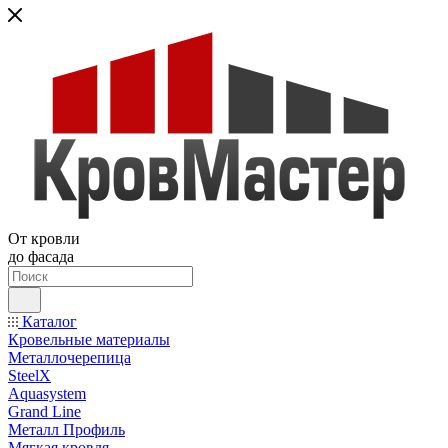
От кровли
до фасада
Каталог
Кровельные материалы
Металлочерепица
SteelX
Aquasystem
Grand Line
Металл Профиль
Мягкая кровля