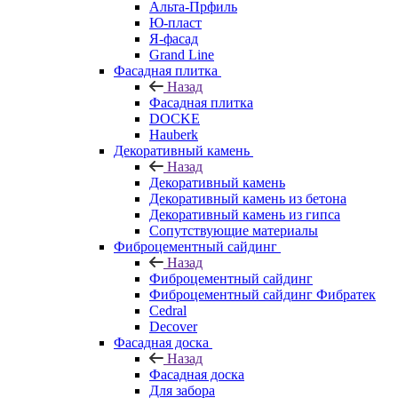
Альта-Прфиль
Ю-пласт
Я-фасад
Grand Line
Фасадная плитка
Назад
Фасадная плитка
DOCKE
Hauberk
Декоративный камень
Назад
Декоративный камень
Декоративный камень из бетона
Декоративный камень из гипса
Сопутствующие материалы
Фиброцементный сайдинг
Назад
Фиброцементный сайдинг
Фиброцементный сайдинг Фибратек
Cedral
Decover
Фасадная доска
Назад
Фасадная доска
Для забора