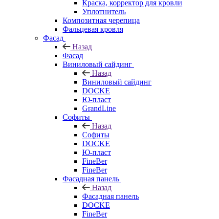
Краска, корректор для кровли
Уплотнитель
Композитная черепица
Фальцевая кровля
Фасад
Назад
Фасад
Виниловый сайдинг
Назад
Виниловый сайдинг
DOCKE
Ю-пласт
GrandLine
Софиты
Назад
Софиты
DOCKE
Ю-пласт
FineBer
FineBer
Фасадная панель
Назад
Фасадная панель
DOCKE
FineBer