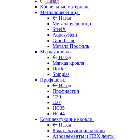
Назад
Кровельные материалы
Металлочерепица
Назад
Металлочерепица
SteelX
Aquasystem
Grand Line
Металл Профиль
Мягкая кровля
Назад
Мягкая кровля
Docke
Shinglas
Профнастил
Назад
Профнастил
C20
C21
НС35
НС44
Комплектующие кровли
Назад
Комплектующие кровли
Аэроэлементы и ПВХ ленты