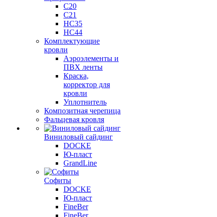
C20
C21
НС35
НС44
Комплектующие
кровли
Аэроэлементы и
ПВХ ленты
Краска,
корректор для
кровли
Уплотнитель
Композитная черепица
Фальцевая кровля
Виниловый сайдинг
DOCKE
Ю-пласт
GrandLine
Софиты
DOCKE
Ю-пласт
FineBer
FineBer