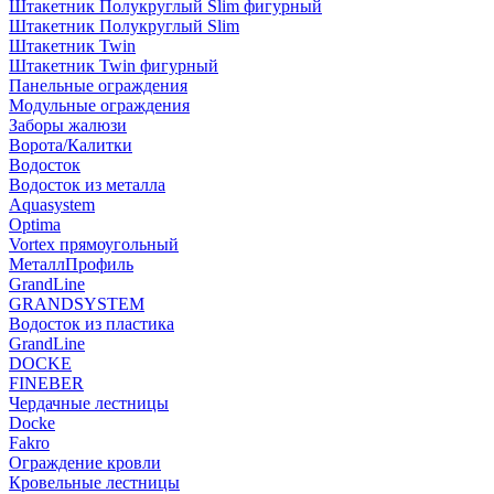
Штакетник Полукруглый Slim фигурный
Штакетник Полукруглый Slim
Штакетник Twin
Штакетник Twin фигурный
Панельные ограждения
Модульные ограждения
Заборы жалюзи
Ворота/Калитки
Водосток
Водосток из металла
Aquasystem
Optima
Vortex прямоугольный
МеталлПрофиль
GrandLine
GRANDSYSTEM
Водосток из пластика
GrandLine
DOCKE
FINEBER
Чердачные лестницы
Docke
Fakro
Ограждение кровли
Кровельные лестницы