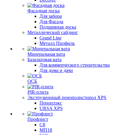
Фасадная доска
Для забора
Для Фасада
Подшивная доска
Металлический сайдинг
Grand Line
Металл Профиль
Минеральная вата
Базальтовая вата
Для коммерческого строительства
Для дома и дачи
ОСБ
PIR-плита
Экструзионный пенополистирол XPS
Пеноплэкс
URSA XPS
Профлист
С8
МП18