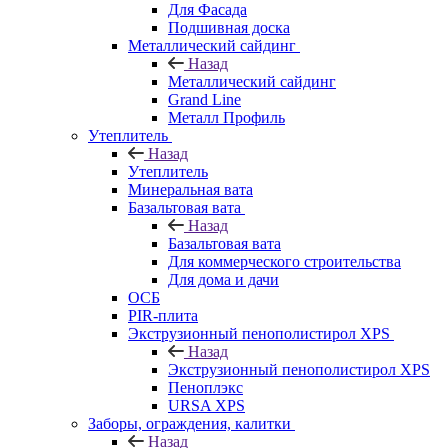
Для Фасада
Подшивная доска
Металлический сайдинг
Назад
Металлический сайдинг
Grand Line
Металл Профиль
Утеплитель
Назад
Утеплитель
Минеральная вата
Базальтовая вата
Назад
Базальтовая вата
Для коммерческого строительства
Для дома и дачи
ОСБ
PIR-плита
Экструзионный пенополистирол XPS
Назад
Экструзионный пенополистирол XPS
Пеноплэкс
URSA XPS
Заборы, ограждения, калитки
Назад