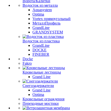
Ворота/Калитки
Водосток из металла
Aquasystem
Optima
Vortex прямоугольный
МеталлПрофиль
GrandLine
GRANDSYSTEM
Водосток из пластика
GrandLine
DOCKE
FINEBER
Docke
Fakro
Кровельные лестницы
Grand Line
Снегозадержатели
Grand Line
Optima
Кровельные ограждения
Переходные мостики