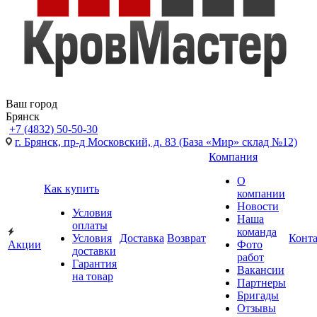
Ваш город
Брянск
+7 (4832) 50-50-30
г. Брянск, пр-д Московский, д. 83 (База «Мир» склад №12)
Компания
О
Как купить
компании
Новости
Условия
Наша
оплаты
команда
Условия
Доставка
Возврат
Конт
Акции
Фото
доставки
работ
Гарантия
Вакансии
на товар
Партнеры
Бригады
Отзывы