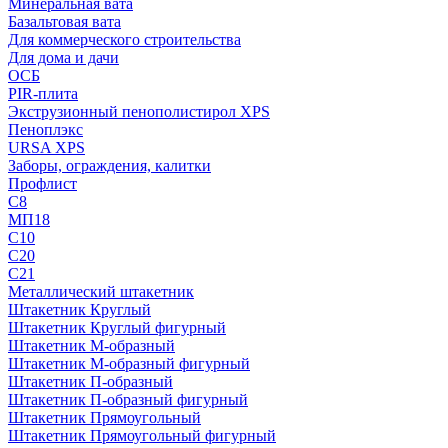
Минеральная вата
Базальтовая вата
Для коммерческого строительства
Для дома и дачи
ОСБ
PIR-плита
Экструзионный пенополистирол XPS
Пеноплэкс
URSA XPS
Заборы, ограждения, калитки
Профлист
С8
МП18
С10
С20
С21
Металлический штакетник
Штакетник Круглый
Штакетник Круглый фигурный
Штакетник М-образный
Штакетник М-образный фигурный
Штакетник П-образный
Штакетник П-образный фигурный
Штакетник Прямоугольный
Штакетник Прямоугольный фигурный