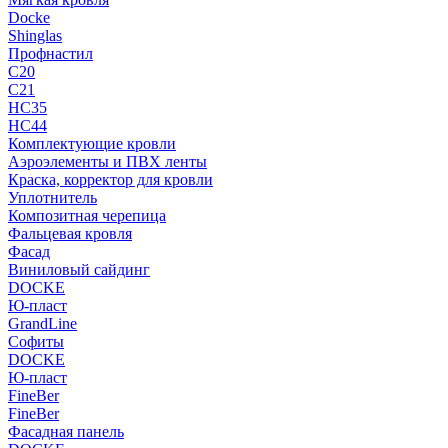
Docke
Shinglas
Профнастил
C20
C21
НС35
НС44
Комплектующие кровли
Аэроэлементы и ПВХ ленты
Краска, корректор для кровли
Уплотнитель
Композитная черепица
Фальцевая кровля
Фасад
Виниловый сайдинг
DOCKE
Ю-пласт
GrandLine
Софиты
DOCKE
Ю-пласт
FineBer
FineBer
Фасадная панель