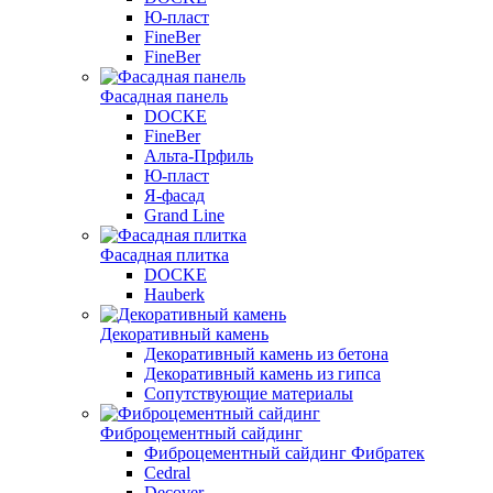
Ю-пласт
FineBer
FineBer
Фасадная панель
DOCKE
FineBer
Альта-Прфиль
Ю-пласт
Я-фасад
Grand Line
Фасадная плитка
DOCKE
Hauberk
Декоративный камень
Декоративный камень из бетона
Декоративный камень из гипса
Сопутствующие материалы
Фиброцементный сайдинг
Фиброцементный сайдинг Фибратек
Cedral
Decover