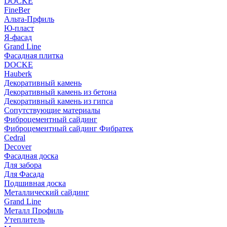
DOCKE
FineBer
Альта-Прфиль
Ю-пласт
Я-фасад
Grand Line
Фасадная плитка
DOCKE
Hauberk
Декоративный камень
Декоративный камень из бетона
Декоративный камень из гипса
Сопутствующие материалы
Фиброцементный сайдинг
Фиброцементный сайдинг Фибратек
Cedral
Decover
Фасадная доска
Для забора
Для Фасада
Подшивная доска
Металлический сайдинг
Grand Line
Металл Профиль
Утеплитель