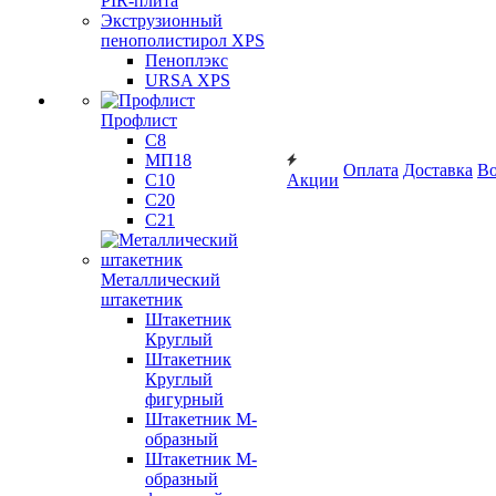
PIR-плита
Экструзионный
пенополистирол XPS
Пеноплэкс
URSA XPS
Профлист
С8
МП18
Оплата
Доставка
Во
С10
Акции
С20
С21
Металлический
штакетник
Штакетник
Круглый
Штакетник
Круглый
фигурный
Штакетник М-
образный
Штакетник М-
образный