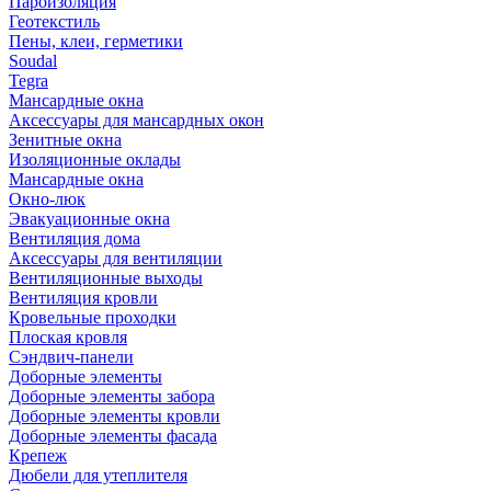
Пароизоляция
Геотекстиль
Пены, клеи, герметики
Soudal
Tegra
Мансардные окна
Аксессуары для мансардных окон
Зенитные окна
Изоляционные оклады
Мансардные окна
Окно-люк
Эвакуационные окна
Вентиляция дома
Аксессуары для вентиляции
Вентиляционные выходы
Вентиляция кровли
Кровельные проходки
Плоская кровля
Сэндвич-панели
Доборные элементы
Доборные элементы забора
Доборные элементы кровли
Доборные элементы фасада
Крепеж
Дюбели для утеплителя