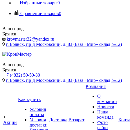
Избранные товары
0
Сравнение товаров
0
Ваш город
Брянск
krovmaster32@yandex.ru
г. Брянск, пр-д Московский, д. 83 (База «Мир» склад №12)
Ваш город
Брянск
+7 (4832) 50-50-30
г. Брянск, пр-д Московский, д. 83 (База «Мир» склад №12)
Компания
О
Как купить
компании
Новости
Условия
Наша
оплаты
команда
Условия
Доставка
Возврат
Конт
Акции
Фото
доставки
работ