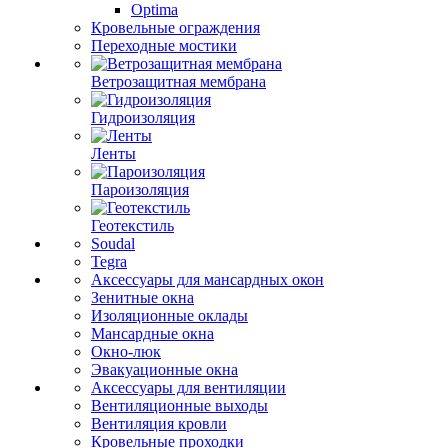
Optima
Кровельные ограждения
Переходные мостики
Ветрозащитная мембрана
Гидроизоляция
Ленты
Пароизоляция
Геотекстиль
Soudal
Tegra
Аксессуары для мансардных окон
Зенитные окна
Изоляционные оклады
Мансардные окна
Окно-люк
Эвакуационные окна
Аксессуары для вентиляции
Вентиляционные выходы
Вентиляция кровли
Кровельные проходки