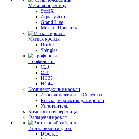
Металлочерепица
SteelX
Aquasystem
Grand Line
Металл Профиль
Мягкая кровля
Docke
Shinglas
Профнастил
C20
C21
НС35
НС44
Комплектующие кровли
Аэроэлементы и ПВХ ленты
Краска, корректор для кровли
Уплотнитель
Композитная черепица
Фальцевая кровля
Виниловый сайдинг
DOCKE