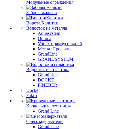
Модульные ограждения
Заборы жалюзи
Ворота/Калитки
Водосток из металла
Aquasystem
Optima
Vortex прямоугольный
МеталлПрофиль
GrandLine
GRANDSYSTEM
Водосток из пластика
GrandLine
DOCKE
FINEBER
Docke
Fakro
Кровельные лестницы
Grand Line
Снегозадержатели
Grand Line