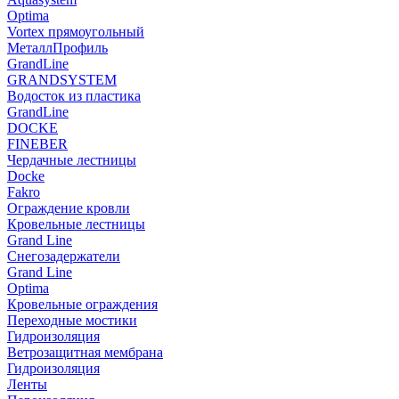
Optima
Vortex прямоугольный
МеталлПрофиль
GrandLine
GRANDSYSTEM
Водосток из пластика
GrandLine
DOCKE
FINEBER
Чердачные лестницы
Docke
Fakro
Ограждение кровли
Кровельные лестницы
Grand Line
Снегозадержатели
Grand Line
Optima
Кровельные ограждения
Переходные мостики
Гидроизоляция
Ветрозащитная мембрана
Гидроизоляция
Ленты