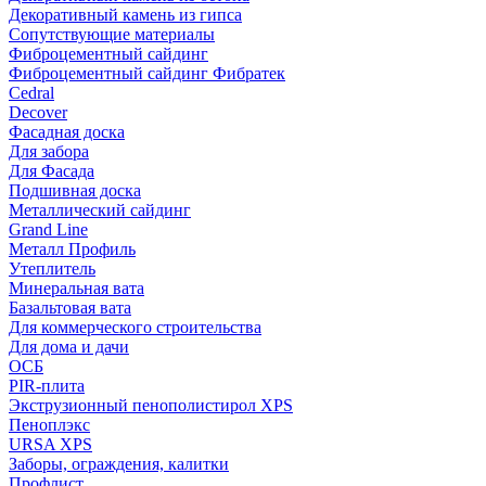
Декоративный камень из гипса
Сопутствующие материалы
Фиброцементный сайдинг
Фиброцементный сайдинг Фибратек
Cedral
Decover
Фасадная доска
Для забора
Для Фасада
Подшивная доска
Металлический сайдинг
Grand Line
Металл Профиль
Утеплитель
Минеральная вата
Базальтовая вата
Для коммерческого строительства
Для дома и дачи
ОСБ
PIR-плита
Экструзионный пенополистирол XPS
Пеноплэкс
URSA XPS
Заборы, ограждения, калитки
Профлист