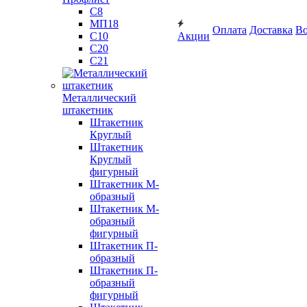
С8
МП18
Оплата
Доставка
Во
С10
Акции
С20
С21
Металлический
штакетник
Штакетник
Круглый
Штакетник
Круглый
фигурный
Штакетник М-
образный
Штакетник М-
образный
фигурный
Штакетник П-
образный
Штакетник П-
образный
фигурный