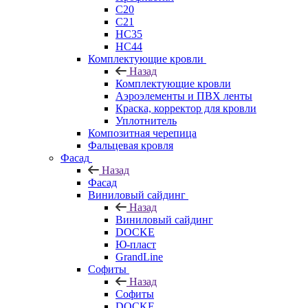
C20
C21
НС35
НС44
Комплектующие кровли
Назад
Комплектующие кровли
Аэроэлементы и ПВХ ленты
Краска, корректор для кровли
Уплотнитель
Композитная черепица
Фальцевая кровля
Фасад
Назад
Фасад
Виниловый сайдинг
Назад
Виниловый сайдинг
DOCKE
Ю-пласт
GrandLine
Софиты
Назад
Софиты
DOCKE