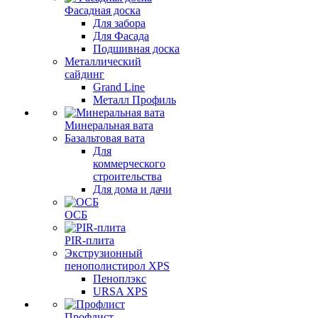
Фасадная доска
Для забора
Для Фасада
Подшивная доска
Металлический
сайдинг
Grand Line
Металл Профиль
Минеральная вата
Базальтовая вата
Для
коммерческого
строительства
Для дома и дачи
ОСБ
PIR-плита
Экструзионный
пенополистирол XPS
Пеноплэкс
URSA XPS
Профлист