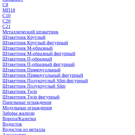
С8
МП18
С10
С20
С21
Металлический штакетник
Штакетник Круглый
Штакетник Круглый фигурный
Штакетник М-образный
Штакетник М-образный фигурный
Штакетник П-образный
Штакетник П-образный фигурный
Штакетник Прямоугольный
Штакетник Прямоугольный фигурный
Штакетник Полукруглый Slim фигурный
Штакетник Полукруглый Slim
Штакетник Twin
Штакетник Twin фигурный
Панельные ограждения
Модульные ограждения
Заборы жалюзи
Ворота/Калитки
Водосток
Водосток из металла
Aquasystem