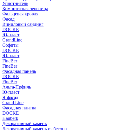
Уплотнитель
Композитная черепица
Фальцевая кровля
Фасад
Виниловый сайдинг
DOCKE
Ю-пласт
GrandLine
Софиты
DOCKE
Ю-пласт
FineBer
FineBer
Фасадная панель
DOCKE
FineBer
Альта-Прфиль
Ю-пласт
Я-фасад
Grand Line
Фасадная плитка
DOCKE
Hauberk
Декоративный камень
Декоративный камень из бетона