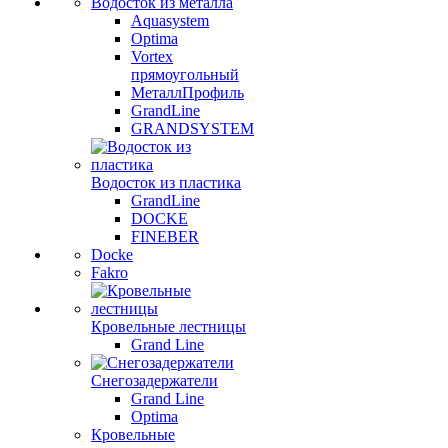
Водосток из металла
Aquasystem
Optima
Vortex
прямоугольный
МеталлПрофиль
GrandLine
GRANDSYSTEM
Водосток из пластика
GrandLine
DOCKE
FINEBER
Docke
Fakro
Кровельные лестницы
Grand Line
Снегозадержатели
Grand Line
Optima
Кровельные