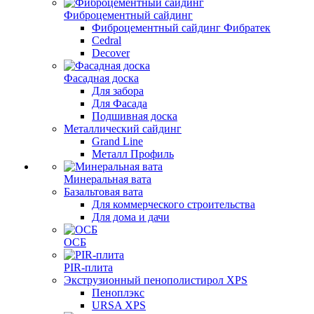
Фиброцементный сайдинг
Фиброцементный сайдинг Фибратек
Cedral
Decover
Фасадная доска
Для забора
Для Фасада
Подшивная доска
Металлический сайдинг
Grand Line
Металл Профиль
Минеральная вата
Базальтовая вата
Для коммерческого строительства
Для дома и дачи
ОСБ
PIR-плита
Экструзионный пенополистирол XPS
Пеноплэкс
URSA XPS