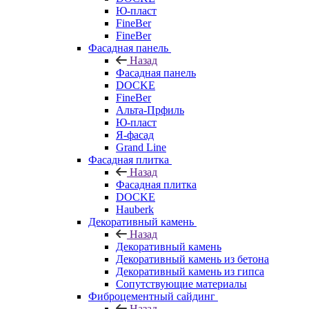
Ю-пласт
FineBer
FineBer
Фасадная панель
Назад
Фасадная панель
DOCKE
FineBer
Альта-Прфиль
Ю-пласт
Я-фасад
Grand Line
Фасадная плитка
Назад
Фасадная плитка
DOCKE
Hauberk
Декоративный камень
Назад
Декоративный камень
Декоративный камень из бетона
Декоративный камень из гипса
Сопутствующие материалы
Фиброцементный сайдинг
Назад