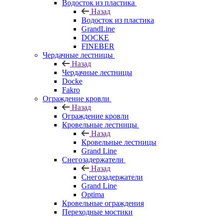
Водосток из пластика
Назад
Водосток из пластика
GrandLine
DOCKE
FINEBER
Чердачные лестницы
Назад
Чердачные лестницы
Docke
Fakro
Ограждение кровли
Назад
Ограждение кровли
Кровельные лестницы
Назад
Кровельные лестницы
Grand Line
Снегозадержатели
Назад
Снегозадержатели
Grand Line
Optima
Кровельные ограждения
Переходные мостики