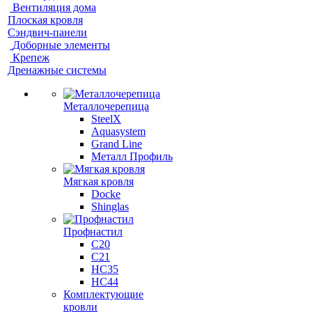
Вентиляция дома
Плоская кровля
Сэндвич-панели
Доборные элементы
Крепеж
Дренажные системы
Металлочерепица
SteelX
Aquasystem
Grand Line
Металл Профиль
Мягкая кровля
Docke
Shinglas
Профнастил
C20
C21
НС35
НС44
Комплектующие
кровли