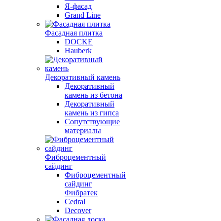
Я-фасад
Grand Line
Фасадная плитка
DOCKE
Hauberk
Декоративный камень
Декоративный
камень из бетона
Декоративный
камень из гипса
Сопутствующие
материалы
Фиброцементный
сайдинг
Фиброцементный
сайдинг
Фибратек
Cedral
Decover