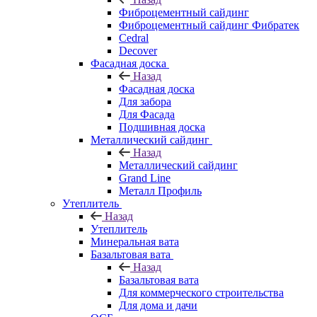
Фиброцементный сайдинг
Фиброцементный сайдинг Фибратек
Cedral
Decover
Фасадная доска
Назад
Фасадная доска
Для забора
Для Фасада
Подшивная доска
Металлический сайдинг
Назад
Металлический сайдинг
Grand Line
Металл Профиль
Утеплитель
Назад
Утеплитель
Минеральная вата
Базальтовая вата
Назад
Базальтовая вата
Для коммерческого строительства
Для дома и дачи