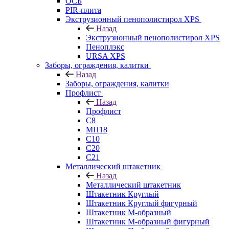
ОСБ
PIR-плита
Экструзионный пенополистирол XPS
Назад
Экструзионный пенополистирол XPS
Пеноплэкс
URSA XPS
Заборы, ограждения, калитки
Назад
Заборы, ограждения, калитки
Профлист
Назад
Профлист
С8
МП18
С10
С20
С21
Металлический штакетник
Назад
Металлический штакетник
Штакетник Круглый
Штакетник Круглый фигурный
Штакетник М-образный
Штакетник М-образный фигурный