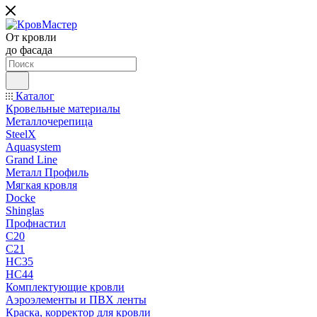
От кровли
до фасада
Каталог
Кровельные материалы
Металлочерепица
SteelX
Aquasystem
Grand Line
Металл Профиль
Мягкая кровля
Docke
Shinglas
Профнастил
C20
C21
НС35
НС44
Комплектующие кровли
Аэроэлементы и ПВХ ленты
Краска, корректор для кровли