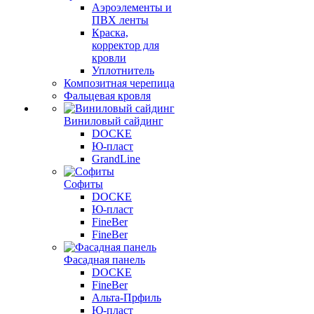
Аэроэлементы и
ПВХ ленты
Краска,
корректор для
кровли
Уплотнитель
Композитная черепица
Фальцевая кровля
Виниловый сайдинг
DOCKE
Ю-пласт
GrandLine
Софиты
DOCKE
Ю-пласт
FineBer
FineBer
Фасадная панель
DOCKE
FineBer
Альта-Прфиль
Ю-пласт