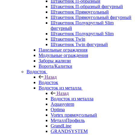
Штакетник П-образный
Штакетник П-образный фигурный
Штакетник Прямоугольный
Штакетник Прямоугольный фигурный
Штакетник Полукруглый Slim
фигурный
Штакетник Полукруглый Slim
Штакетник Twin
Штакетник Twin фигурный
Панельные ограждения
Модульные ограждения
Заборы жалюзи
Ворота/Калитки
Водосток
Назад
Водосток
Водосток из металла
Назад
Водосток из металла
Aquasystem
Optima
Vortex прямоугольный
МеталлПрофиль
GrandLine
GRANDSYSTEM