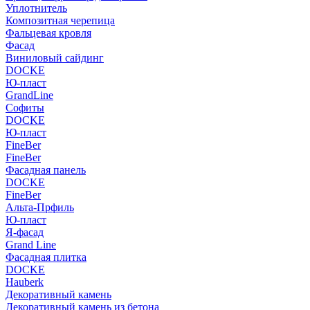
Уплотнитель
Композитная черепица
Фальцевая кровля
Фасад
Виниловый сайдинг
DOCKE
Ю-пласт
GrandLine
Софиты
DOCKE
Ю-пласт
FineBer
FineBer
Фасадная панель
DOCKE
FineBer
Альта-Прфиль
Ю-пласт
Я-фасад
Grand Line
Фасадная плитка
DOCKE
Hauberk
Декоративный камень
Декоративный камень из бетона