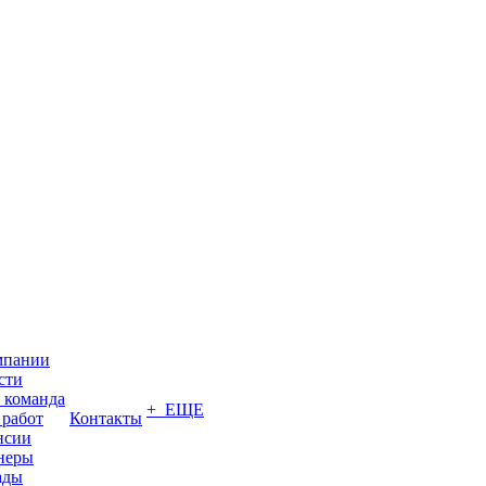
мпании
сти
 команда
+ ЕЩЕ
 работ
Контакты
нсии
неры
ады