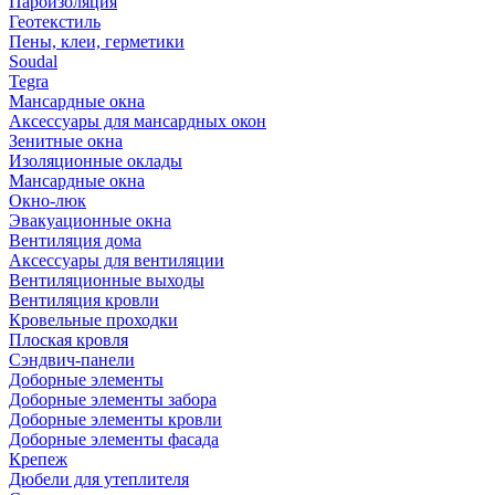
Пароизоляция
Геотекстиль
Пены, клеи, герметики
Soudal
Tegra
Мансардные окна
Аксессуары для мансардных окон
Зенитные окна
Изоляционные оклады
Мансардные окна
Окно-люк
Эвакуационные окна
Вентиляция дома
Аксессуары для вентиляции
Вентиляционные выходы
Вентиляция кровли
Кровельные проходки
Плоская кровля
Сэндвич-панели
Доборные элементы
Доборные элементы забора
Доборные элементы кровли
Доборные элементы фасада
Крепеж
Дюбели для утеплителя