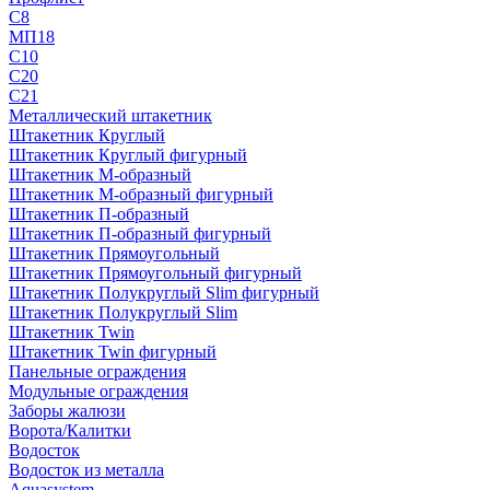
С8
МП18
С10
С20
С21
Металлический штакетник
Штакетник Круглый
Штакетник Круглый фигурный
Штакетник М-образный
Штакетник М-образный фигурный
Штакетник П-образный
Штакетник П-образный фигурный
Штакетник Прямоугольный
Штакетник Прямоугольный фигурный
Штакетник Полукруглый Slim фигурный
Штакетник Полукруглый Slim
Штакетник Twin
Штакетник Twin фигурный
Панельные ограждения
Модульные ограждения
Заборы жалюзи
Ворота/Калитки
Водосток
Водосток из металла
Aquasystem