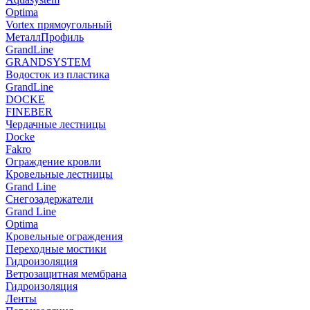
Optima
Vortex прямоугольный
МеталлПрофиль
GrandLine
GRANDSYSTEM
Водосток из пластика
GrandLine
DOCKE
FINEBER
Чердачные лестницы
Docke
Fakro
Ограждение кровли
Кровельные лестницы
Grand Line
Снегозадержатели
Grand Line
Optima
Кровельные ограждения
Переходные мостики
Гидроизоляция
Ветрозащитная мембрана
Гидроизоляция
Ленты