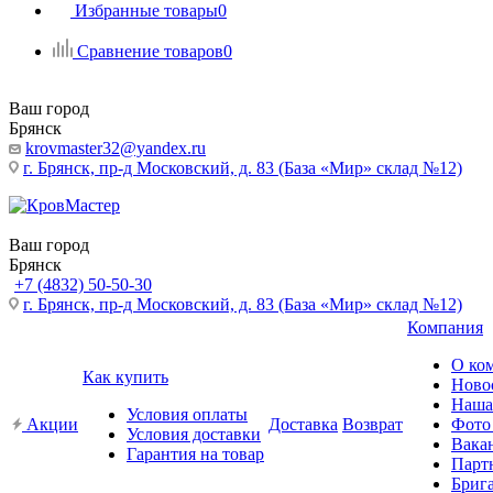
Избранные товары
0
Сравнение товаров
0
Ваш город
Брянск
krovmaster32@yandex.ru
г. Брянск, пр-д Московский, д. 83 (База «Мир» склад №12)
Ваш город
Брянск
+7 (4832) 50-50-30
г. Брянск, пр-д Московский, д. 83 (База «Мир» склад №12)
Компания
О ко
Как купить
Ново
Наша
Условия оплаты
Акции
Доставка
Возврат
Фото
Условия доставки
Вака
Гарантия на товар
Парт
Бриг