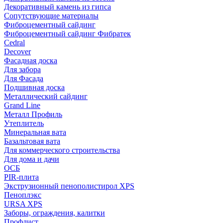
Декоративный камень из гипса
Сопутствующие материалы
Фиброцементный сайдинг
Фиброцементный сайдинг Фибратек
Cedral
Decover
Фасадная доска
Для забора
Для Фасада
Подшивная доска
Металлический сайдинг
Grand Line
Металл Профиль
Утеплитель
Минеральная вата
Базальтовая вата
Для коммерческого строительства
Для дома и дачи
ОСБ
PIR-плита
Экструзионный пенополистирол XPS
Пеноплэкс
URSA XPS
Заборы, ограждения, калитки
Профлист