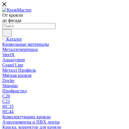
От кровли
до фасада
Каталог
Кровельные материалы
Металлочерепица
SteelX
Aquasystem
Grand Line
Металл Профиль
Мягкая кровля
Docke
Shinglas
Профнастил
C20
C21
НС35
НС44
Комплектующие кровли
Аэроэлементы и ПВХ ленты
Краска, корректор для кровли