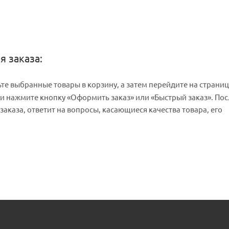
я заказа:
те выбранные товары в корзину, а затем перейдите на страниц
и нажмите кнопку «Оформить заказ» или «Быстрый заказ». Пос
заказа, ответит на вопросы, касающиеся качества товара, его
 доставки.
(см. раздел «
Контакты
»). Если Вы юр. лицо прик
ронную почту
ю, он сформирует счет, который можно будет оплатить наличн