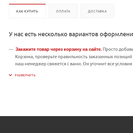
КАК КУПИТЬ
ОПЛАТА
ДОСТАВКА
У нас есть несколько вариантов оформлени
Просто добавь
Закажите товар через корзину на сайте.
Корзина, проверьте правильность заказанных позиций 
наш менеджер свяжется с вами. Он уточнит все условия 
особенностей. А также подскажет о вариантах оплаты и
Отправьте вашу заявку в свободной форме на элект
вашей заявке реквизиты, для выставления счета.
, получите консультаци
Позвоните нашему менеджеру
безналичным способом.