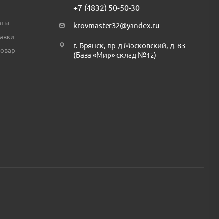
+7 (4832) 50-50-30
аты
krovmaster32@yandex.ru
тавки
г. Брянск, пр-д Московский, д. 83
товар
(База «Мир» склад №12)
т