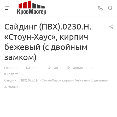
Сайдинг (ПВХ).0230.Н.
«Стоун-Хаус», кирпич
бежевый (с двойным
замком)
—
—
—
—
Главная
Каталог
Фасад
Фасадная панель
—
Ю-пласт
Сайдинг (ПВХ).0230.Н. «Стоун-Хаус», кирпич бежевый (с двойным
замком)