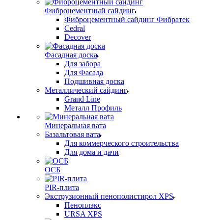
Фиброцементный сайдинг
Фиброцементный сайдинг Фибратек
Cedral
Decover
Фасадная доска
Для забора
Для Фасада
Подшивная доска
Металлический сайдинг
Grand Line
Металл Профиль
Минеральная вата
Базальтовая вата
Для коммерческого строительства
Для дома и дачи
ОСБ
PIR-плита
Экструзионный пенополистирол XPS
Пеноплэкс
URSA XPS