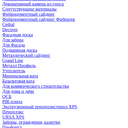
Декоративный камень из гипса
Сопутствующие материалы
Фиброцементный сайдинг
Фиброцементный сайдинг Фибратек
Cedral
Decover
Фасадная доска
Для забора
Для Фасада
Подшивная доска
Металлический сайдинг
Grand Line
Металл Профиль
Утеплитель
Минеральная вата
Базальтовая вата
Для коммерческого строительства
Для дома и дачи
ОСБ
PIR-плита
Экструзионный пенополистирол XPS
Пеноплэкс
URSA XPS
Заборы, ограждения, калитки
Профлист