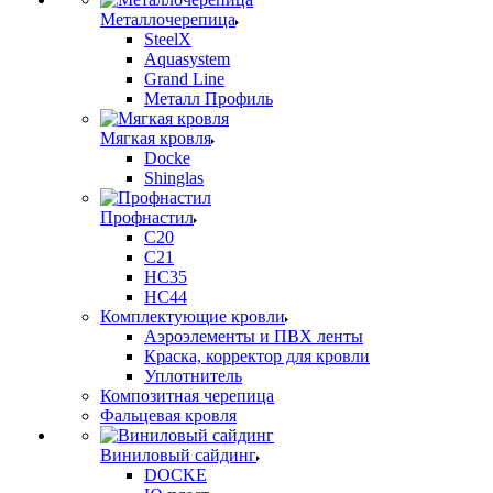
Металлочерепица
SteelX
Aquasystem
Grand Line
Металл Профиль
Мягкая кровля
Docke
Shinglas
Профнастил
C20
C21
НС35
НС44
Комплектующие кровли
Аэроэлементы и ПВХ ленты
Краска, корректор для кровли
Уплотнитель
Композитная черепица
Фальцевая кровля
Виниловый сайдинг
DOCKE