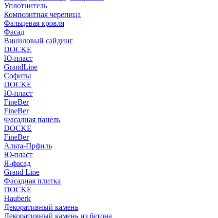
Уплотнитель
Композитная черепица
Фальцевая кровля
Фасад
Виниловый сайдинг
DOCKE
Ю-пласт
GrandLine
Софиты
DOCKE
Ю-пласт
FineBer
FineBer
Фасадная панель
DOCKE
FineBer
Альта-Прфиль
Ю-пласт
Я-фасад
Grand Line
Фасадная плитка
DOCKE
Hauberk
Декоративный камень
Декоративный камень из бетона