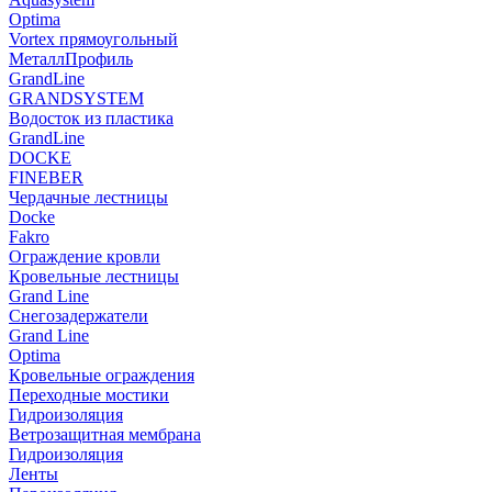
Optima
Vortex прямоугольный
МеталлПрофиль
GrandLine
GRANDSYSTEM
Водосток из пластика
GrandLine
DOCKE
FINEBER
Чердачные лестницы
Docke
Fakro
Ограждение кровли
Кровельные лестницы
Grand Line
Снегозадержатели
Grand Line
Optima
Кровельные ограждения
Переходные мостики
Гидроизоляция
Ветрозащитная мембрана
Гидроизоляция
Ленты