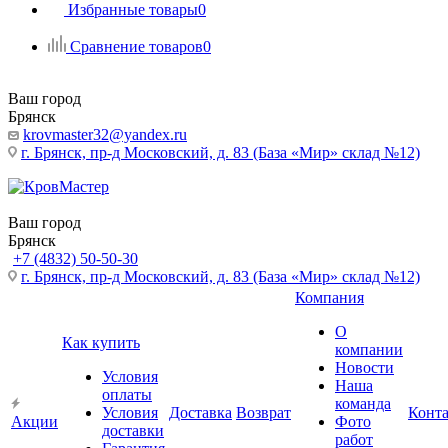
Избранные товары
0
Сравнение товаров
0
Ваш город
Брянск
krovmaster32@yandex.ru
г. Брянск, пр-д Московский, д. 83 (База «Мир» склад №12)
Ваш город
Брянск
+7 (4832) 50-50-30
г. Брянск, пр-д Московский, д. 83 (База «Мир» склад №12)
Компания
О
Как купить
компании
Новости
Условия
Наша
оплаты
команда
Условия
Доставка
Возврат
Конт
Акции
Фото
доставки
работ