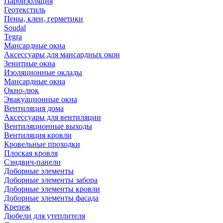
Пароизоляция
Геотекстиль
Пены, клеи, герметики
Soudal
Tegra
Мансардные окна
Аксессуары для мансардных окон
Зенитные окна
Изоляционные оклады
Мансардные окна
Окно-люк
Эвакуационные окна
Вентиляция дома
Аксессуары для вентиляции
Вентиляционные выходы
Вентиляция кровли
Кровельные проходки
Плоская кровля
Сэндвич-панели
Доборные элементы
Доборные элементы забора
Доборные элементы кровли
Доборные элементы фасада
Крепеж
Дюбели для утеплителя