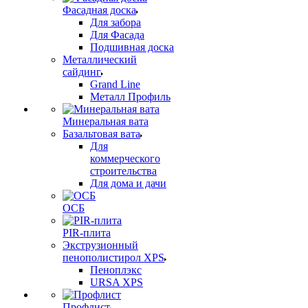
Фасадная доска
Для забора
Для Фасада
Подшивная доска
Металлический
сайдинг
Grand Line
Металл Профиль
Минеральная вата
Базальтовая вата
Для
коммерческого
строительства
Для дома и дачи
ОСБ
PIR-плита
Экструзионный
пенополистирол XPS
Пеноплэкс
URSA XPS
Профлист