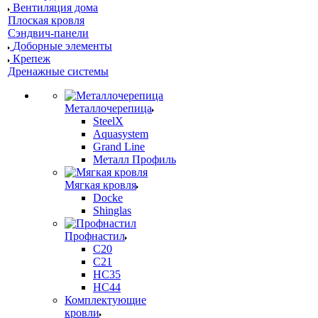
Вентиляция дома
Плоская кровля
Сэндвич-панели
Доборные элементы
Крепеж
Дренажные системы
Металлочерепица
SteelX
Aquasystem
Grand Line
Металл Профиль
Мягкая кровля
Docke
Shinglas
Профнастил
C20
C21
НС35
НС44
Комплектующие
кровли