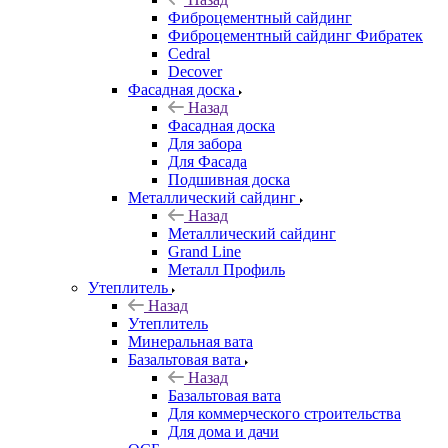
Фиброцементный сайдинг
Фиброцементный сайдинг Фибратек
Cedral
Decover
Фасадная доска
Назад
Фасадная доска
Для забора
Для Фасада
Подшивная доска
Металлический сайдинг
Назад
Металлический сайдинг
Grand Line
Металл Профиль
Утеплитель
Назад
Утеплитель
Минеральная вата
Базальтовая вата
Назад
Базальтовая вата
Для коммерческого строительства
Для дома и дачи