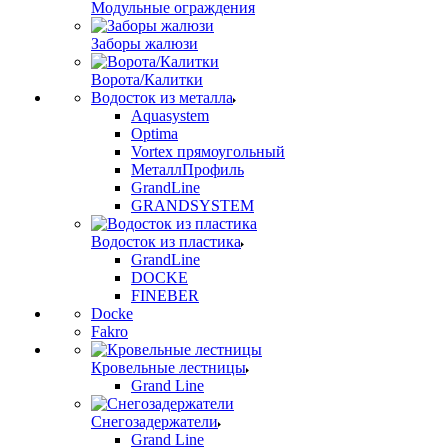
Модульные ограждения
Заборы жалюзи
Ворота/Калитки
Водосток из металла
Aquasystem
Optima
Vortex прямоугольный
МеталлПрофиль
GrandLine
GRANDSYSTEM
Водосток из пластика
GrandLine
DOCKE
FINEBER
Docke
Fakro
Кровельные лестницы
Grand Line
Снегозадержатели
Grand Line