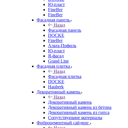
Ю-пласт
FineBer
FineBer
Фасадная панель
Назад
Фасадная панель
DOCKE
FineBer
Альта-Прфиль
Ю-пласт
Я-фасад
Grand Line
Фасадная плитка
Назад
Фасадная плитка
DOCKE
Hauberk
Декоративный камень
Назад
Декоративный камень
Декоративный камень из бетона
Декоративный камень из гипса
Сопутствующие материалы
Фиброцементный сайдинг
Назад