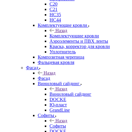
C20
C21
НС35
НС44
Комплектующие кровли
Назад
Комплектующие кровли
Аэроэлементы и ПВХ ленты
Краска, корректор для кровли
Уплотнитель
Композитная черепица
Фальцевая кровля
Фасад
Назад
Фасад
Виниловый сайдинг
Назад
Виниловый сайдинг
DOCKE
Ю-пласт
GrandLine
Софиты
Назад
Софиты
DOCKE