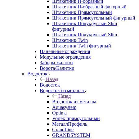
Штакетник П-образный
Штакетник П-образный фигурный
Штакетник Прямоугольный
Штакетник Прямоугольный фигурный
Штакетник Полукруглый Slim
фигурный
Штакетник Полукруглый Slim
Штакетник Twin
Штакетник Twin фигурный
Панельные ограждения
Модульные ограждения
Заборы жалюзи
Ворота/Калитки
Водосток
Назад
Водосток
Водосток из металла
Назад
Водосток из металла
Aquasystem
Optima
Vortex прямоугольный
МеталлПрофиль
GrandLine
GRANDSYSTEM