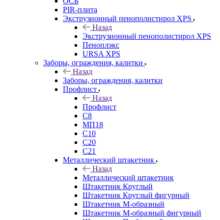
ОСБ
PIR-плита
Экструзионный пенополистирол XPS
Назад
Экструзионный пенополистирол XPS
Пеноплэкс
URSA XPS
Заборы, ограждения, калитки
Назад
Заборы, ограждения, калитки
Профлист
Назад
Профлист
С8
МП18
С10
С20
С21
Металлический штакетник
Назад
Металлический штакетник
Штакетник Круглый
Штакетник Круглый фигурный
Штакетник М-образный
Штакетник М-образный фигурный