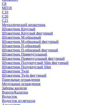
С8
МП18
С10
С20
С21
Металлический штакетник
Штакетник Круглый
Штакетник Круглый фигурный
Штакетник М-образный
Штакетник М-образный фигурный
Штакетник П-образный
Штакетник П-образный фигурный
Штакетник Прямоугольный
Штакетник Прямоугольный фигурный
Штакетник Полукруглый Slim фигурный
Штакетник Полукруглый Slim
Штакетник Twin
Штакетник Twin фигурный
Панельные ограждения
Модульные ограждения
Заборы жалюзи
Ворота/Калитки
Водосток
Водосток из металла
Aquasystem