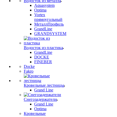
Водосток из металла
Aquasystem
Optima
Vortex
прямоугольный
МеталлПрофиль
GrandLine
GRANDSYSTEM
Водосток из пластика
GrandLine
DOCKE
FINEBER
Docke
Fakro
Кровельные лестницы
Grand Line
Снегозадержатели
Grand Line
Optima
Кровельные