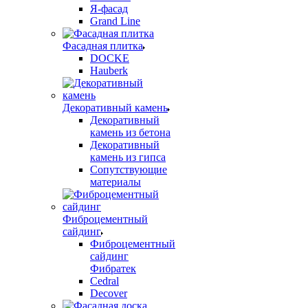
Я-фасад
Grand Line
Фасадная плитка
DOCKE
Hauberk
Декоративный камень
Декоративный
камень из бетона
Декоративный
камень из гипса
Сопутствующие
материалы
Фиброцементный
сайдинг
Фиброцементный
сайдинг
Фибратек
Cedral
Decover