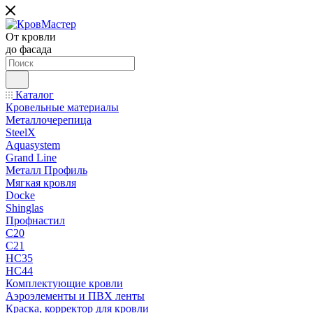
От кровли
до фасада
Каталог
Кровельные материалы
Металлочерепица
SteelX
Aquasystem
Grand Line
Металл Профиль
Мягкая кровля
Docke
Shinglas
Профнастил
C20
C21
НС35
НС44
Комплектующие кровли
Аэроэлементы и ПВХ ленты
Краска, корректор для кровли