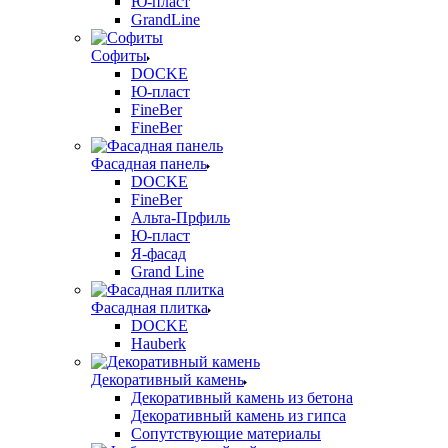
Ю-пласт
GrandLine
Софиты
DOCKE
Ю-пласт
FineBer
FineBer
Фасадная панель
DOCKE
FineBer
Альта-Прфиль
Ю-пласт
Я-фасад
Grand Line
Фасадная плитка
DOCKE
Hauberk
Декоративный камень
Декоративный камень из бетона
Декоративный камень из гипса
Сопутствующие материалы