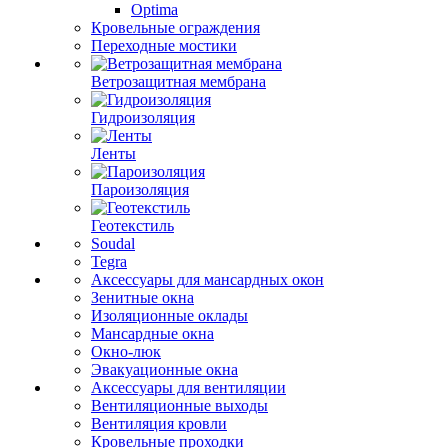
Optima
Кровельные ограждения
Переходные мостики
Ветрозащитная мембрана
Гидроизоляция
Ленты
Пароизоляция
Геотекстиль
Soudal
Tegra
Аксессуары для мансардных окон
Зенитные окна
Изоляционные оклады
Мансардные окна
Окно-люк
Эвакуационные окна
Аксессуары для вентиляции
Вентиляционные выходы
Вентиляция кровли
Кровельные проходки