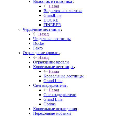
Водосток из пластика
Назад
Водосток из пластика
GrandLine
DOCKE
FINEBER
Чердачные лестницы
Назад
Чердачные лестницы
Docke
Fakro
Ограждение кровли
Назад
Ограждение кровли
Кровельные лестницы
Назад
Кровельные лестницы
Grand Line
Снегозадержатели
Назад
Снегозадержатели
Grand Line
Optima
Кровельные ограждения
Переходные мостики