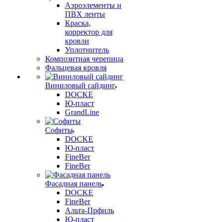
Аэроэлементы и
ПВХ ленты
Краска,
корректор для
кровли
Уплотнитель
Композитная черепица
Фальцевая кровля
Виниловый сайдинг
DOCKE
Ю-пласт
GrandLine
Софиты
DOCKE
Ю-пласт
FineBer
FineBer
Фасадная панель
DOCKE
FineBer
Альта-Прфиль
Ю-пласт