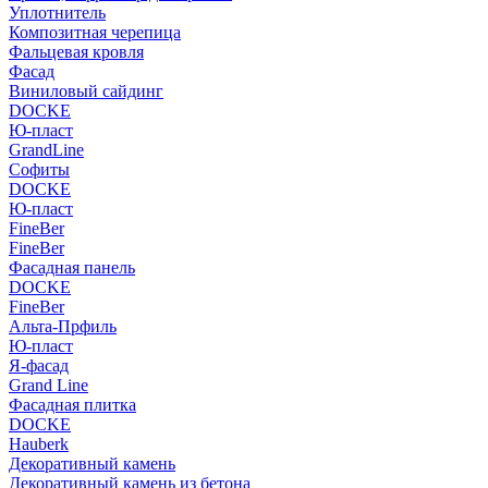
Уплотнитель
Композитная черепица
Фальцевая кровля
Фасад
Виниловый сайдинг
DOCKE
Ю-пласт
GrandLine
Софиты
DOCKE
Ю-пласт
FineBer
FineBer
Фасадная панель
DOCKE
FineBer
Альта-Прфиль
Ю-пласт
Я-фасад
Grand Line
Фасадная плитка
DOCKE
Hauberk
Декоративный камень
Декоративный камень из бетона