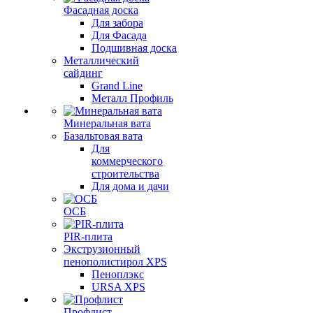
Фасадная доска
Для забора
Для Фасада
Подшивная доска
Металлический
сайдинг
Grand Line
Металл Профиль
Минеральная вата
Базальтовая вата
Для
коммерческого
строительства
Для дома и дачи
ОСБ
PIR-плита
Экструзионный
пенополистирол XPS
Пеноплэкс
URSA XPS
Профлист