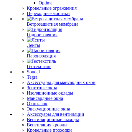
Optima
Кровельные ограждения
Переходные мостики
Ветрозащитная мембрана
Гидроизоляция
Ленты
Пароизоляция
Геотекстиль
Soudal
Tegra
Аксессуары для мансардных окон
Зенитные окна
Изоляционные оклады
Мансардные окна
Окно-люк
Эвакуационные окна
Аксессуары для вентиляции
Вентиляционные выходы
Вентиляция кровли
Кровельные проходки