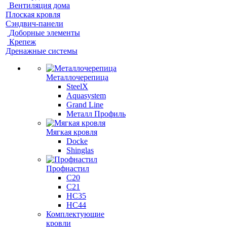
Вентиляция дома
Плоская кровля
Сэндвич-панели
Доборные элементы
Крепеж
Дренажные системы
Металлочерепица
SteelX
Aquasystem
Grand Line
Металл Профиль
Мягкая кровля
Docke
Shinglas
Профнастил
C20
C21
НС35
НС44
Комплектующие
кровли