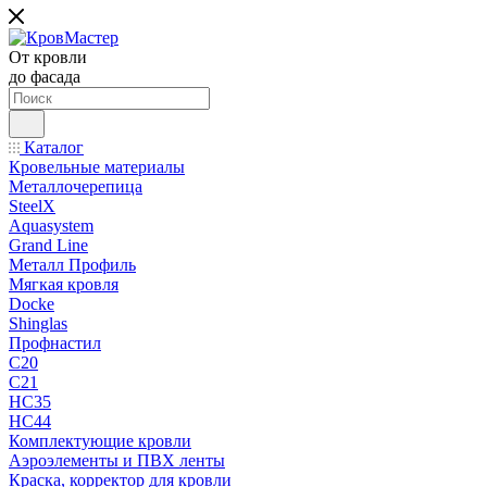
От кровли
до фасада
Каталог
Кровельные материалы
Металлочерепица
SteelX
Aquasystem
Grand Line
Металл Профиль
Мягкая кровля
Docke
Shinglas
Профнастил
C20
C21
НС35
НС44
Комплектующие кровли
Аэроэлементы и ПВХ ленты
Краска, корректор для кровли