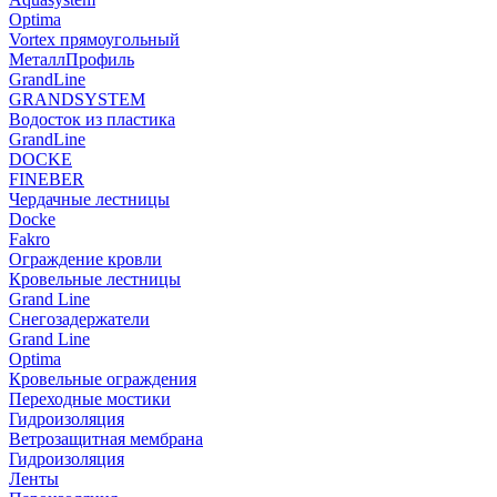
Optima
Vortex прямоугольный
МеталлПрофиль
GrandLine
GRANDSYSTEM
Водосток из пластика
GrandLine
DOCKE
FINEBER
Чердачные лестницы
Docke
Fakro
Ограждение кровли
Кровельные лестницы
Grand Line
Снегозадержатели
Grand Line
Optima
Кровельные ограждения
Переходные мостики
Гидроизоляция
Ветрозащитная мембрана
Гидроизоляция
Ленты