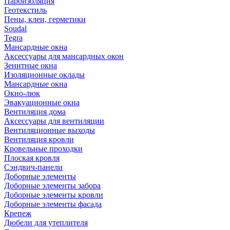
Пароизоляция
Геотекстиль
Пены, клеи, герметики
Soudal
Tegra
Мансардные окна
Аксессуары для мансардных окон
Зенитные окна
Изоляционные оклады
Мансардные окна
Окно-люк
Эвакуационные окна
Вентиляция дома
Аксессуары для вентиляции
Вентиляционные выходы
Вентиляция кровли
Кровельные проходки
Плоская кровля
Сэндвич-панели
Доборные элементы
Доборные элементы забора
Доборные элементы кровли
Доборные элементы фасада
Крепеж
Дюбели для утеплителя