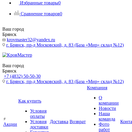
Избранные товары
0
Сравнение товаров
0
Ваш город
Брянск
krovmaster32@yandex.ru
г. Брянск, пр-д Московский, д. 83 (База «Мир» склад №12)
Ваш город
Брянск
+7 (4832) 50-50-30
г. Брянск, пр-д Московский, д. 83 (База «Мир» склад №12)
Компания
О
Как купить
компании
Новости
Условия
Наша
оплаты
команда
Условия
Доставка
Возврат
Конт
Акции
Фото
доставки
работ