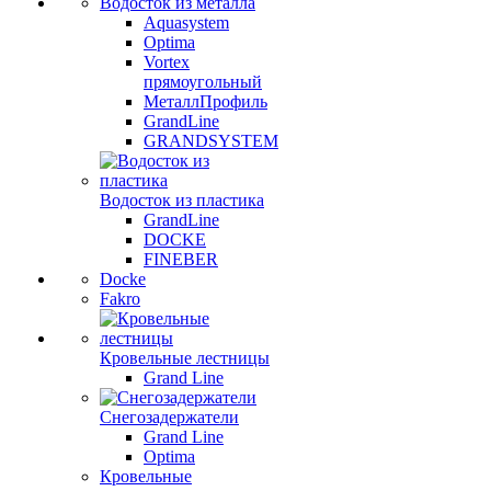
Водосток из металла
Aquasystem
Optima
Vortex
прямоугольный
МеталлПрофиль
GrandLine
GRANDSYSTEM
Водосток из пластика
GrandLine
DOCKE
FINEBER
Docke
Fakro
Кровельные лестницы
Grand Line
Снегозадержатели
Grand Line
Optima
Кровельные