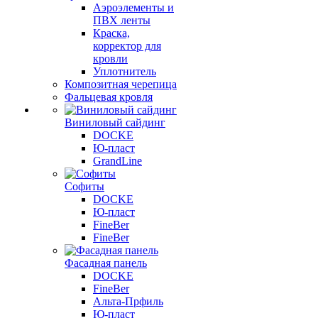
Аэроэлементы и
ПВХ ленты
Краска,
корректор для
кровли
Уплотнитель
Композитная черепица
Фальцевая кровля
Виниловый сайдинг
DOCKE
Ю-пласт
GrandLine
Софиты
DOCKE
Ю-пласт
FineBer
FineBer
Фасадная панель
DOCKE
FineBer
Альта-Прфиль
Ю-пласт