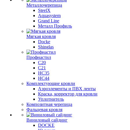
Металлочерепица
SteelX
Aquasystem
Grand Line
Металл Профиль
Мягкая кровля
Docke
Shinglas
Профнастил
C20
C21
НС35
НС44
Комплектующие кровли
Аэроэлементы и ПВХ ленты
Краска, корректор для кровли
Уплотнитель
Композитная черепица
Фальцевая кровля
Виниловый сайдинг
DOCKE