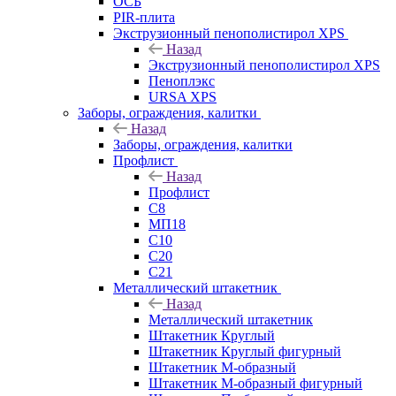
ОСБ
PIR-плита
Экструзионный пенополистирол XPS
Назад
Экструзионный пенополистирол XPS
Пеноплэкс
URSA XPS
Заборы, ограждения, калитки
Назад
Заборы, ограждения, калитки
Профлист
Назад
Профлист
С8
МП18
С10
С20
С21
Металлический штакетник
Назад
Металлический штакетник
Штакетник Круглый
Штакетник Круглый фигурный
Штакетник М-образный
Штакетник М-образный фигурный