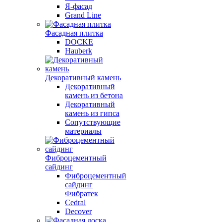
Я-фасад
Grand Line
Фасадная плитка
DOCKE
Hauberk
Декоративный камень
Декоративный
камень из бетона
Декоративный
камень из гипса
Сопутствующие
материалы
Фиброцементный
сайдинг
Фиброцементный
сайдинг
Фибратек
Cedral
Decover