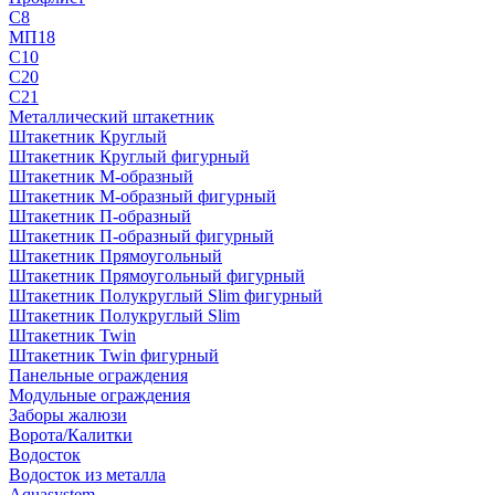
С8
МП18
С10
С20
С21
Металлический штакетник
Штакетник Круглый
Штакетник Круглый фигурный
Штакетник М-образный
Штакетник М-образный фигурный
Штакетник П-образный
Штакетник П-образный фигурный
Штакетник Прямоугольный
Штакетник Прямоугольный фигурный
Штакетник Полукруглый Slim фигурный
Штакетник Полукруглый Slim
Штакетник Twin
Штакетник Twin фигурный
Панельные ограждения
Модульные ограждения
Заборы жалюзи
Ворота/Калитки
Водосток
Водосток из металла
Aquasystem