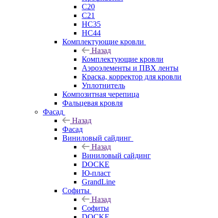
C20
C21
НС35
НС44
Комплектующие кровли
Назад
Комплектующие кровли
Аэроэлементы и ПВХ ленты
Краска, корректор для кровли
Уплотнитель
Композитная черепица
Фальцевая кровля
Фасад
Назад
Фасад
Виниловый сайдинг
Назад
Виниловый сайдинг
DOCKE
Ю-пласт
GrandLine
Софиты
Назад
Софиты
DOCKE