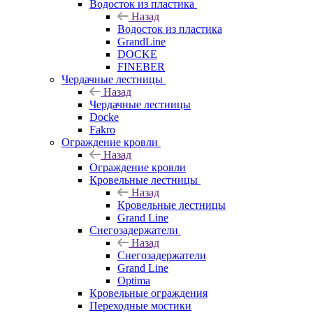
Водосток из пластика
Назад
Водосток из пластика
GrandLine
DOCKE
FINEBER
Чердачные лестницы
Назад
Чердачные лестницы
Docke
Fakro
Ограждение кровли
Назад
Ограждение кровли
Кровельные лестницы
Назад
Кровельные лестницы
Grand Line
Снегозадержатели
Назад
Снегозадержатели
Grand Line
Optima
Кровельные ограждения
Переходные мостики