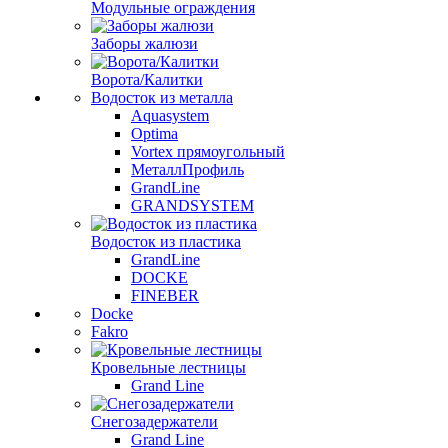
Модульные ограждения
Заборы жалюзи
Ворота/Калитки
Водосток из металла
Aquasystem
Optima
Vortex прямоугольный
МеталлПрофиль
GrandLine
GRANDSYSTEM
Водосток из пластика
GrandLine
DOCKE
FINEBER
Docke
Fakro
Кровельные лестницы
Grand Line
Снегозадержатели
Grand Line