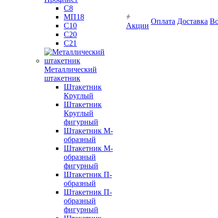
С8
МП18
Оплата
Доставка
Во
С10
Акции
С20
С21
Металлический
штакетник
Штакетник
Круглый
Штакетник
Круглый
фигурный
Штакетник М-
образный
Штакетник М-
образный
фигурный
Штакетник П-
образный
Штакетник П-
образный
фигурный