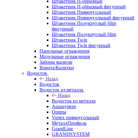
Штакетник П-образный
Штакетник П-образный фигурный
Штакетник Прямоугольный
Штакетник Прямоугольный фигурный
Штакетник Полукруглый Slim
фигурный
Штакетник Полукруглый Slim
Штакетник Twin
Штакетник Twin фигурный
Панельные ограждения
Модульные ограждения
Заборы жалюзи
Ворота/Калитки
Водосток
Назад
Водосток
Водосток из металла
Назад
Водосток из металла
Aquasystem
Optima
Vortex прямоугольный
МеталлПрофиль
GrandLine
GRANDSYSTEM