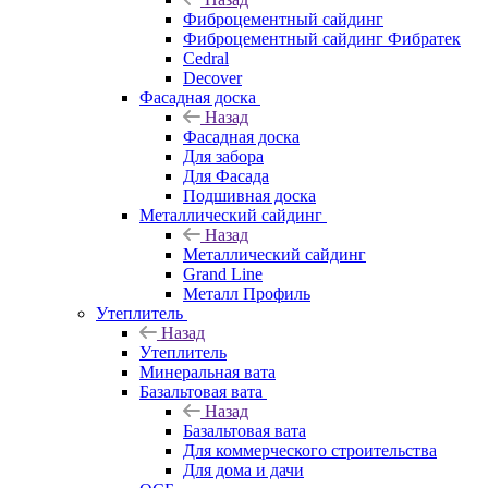
Фиброцементный сайдинг
Фиброцементный сайдинг Фибратек
Cedral
Decover
Фасадная доска
Назад
Фасадная доска
Для забора
Для Фасада
Подшивная доска
Металлический сайдинг
Назад
Металлический сайдинг
Grand Line
Металл Профиль
Утеплитель
Назад
Утеплитель
Минеральная вата
Базальтовая вата
Назад
Базальтовая вата
Для коммерческого строительства
Для дома и дачи