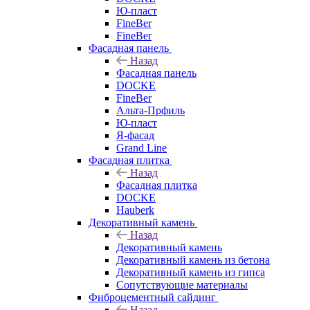
Ю-пласт
FineBer
FineBer
Фасадная панель
Назад
Фасадная панель
DOCKE
FineBer
Альта-Прфиль
Ю-пласт
Я-фасад
Grand Line
Фасадная плитка
Назад
Фасадная плитка
DOCKE
Hauberk
Декоративный камень
Назад
Декоративный камень
Декоративный камень из бетона
Декоративный камень из гипса
Сопутствующие материалы
Фиброцементный сайдинг
Назад