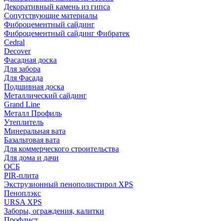
Декоративный камень из гипса
Сопутствующие материалы
Фиброцементный сайдинг
Фиброцементный сайдинг Фибратек
Cedral
Decover
Фасадная доска
Для забора
Для Фасада
Подшивная доска
Металлический сайдинг
Grand Line
Металл Профиль
Утеплитель
Минеральная вата
Базальтовая вата
Для коммерческого строительства
Для дома и дачи
ОСБ
PIR-плита
Экструзионный пенополистирол XPS
Пеноплэкс
URSA XPS
Заборы, ограждения, калитки
Профлист