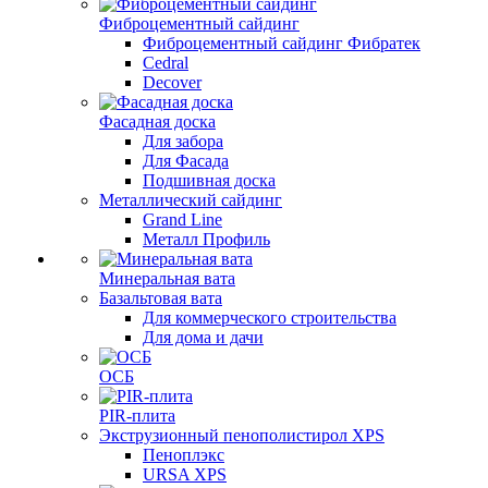
Фиброцементный сайдинг
Фиброцементный сайдинг Фибратек
Cedral
Decover
Фасадная доска
Для забора
Для Фасада
Подшивная доска
Металлический сайдинг
Grand Line
Металл Профиль
Минеральная вата
Базальтовая вата
Для коммерческого строительства
Для дома и дачи
ОСБ
PIR-плита
Экструзионный пенополистирол XPS
Пеноплэкс
URSA XPS