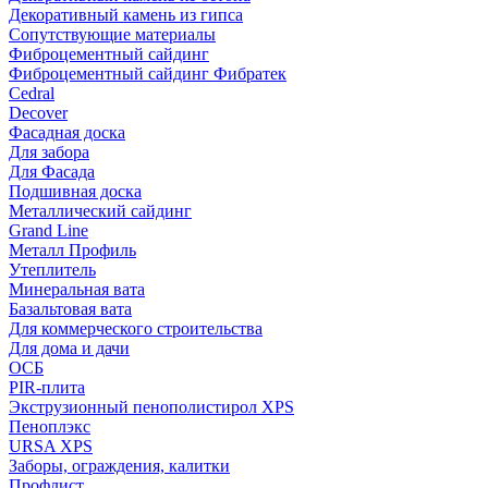
Декоративный камень из гипса
Сопутствующие материалы
Фиброцементный сайдинг
Фиброцементный сайдинг Фибратек
Cedral
Decover
Фасадная доска
Для забора
Для Фасада
Подшивная доска
Металлический сайдинг
Grand Line
Металл Профиль
Утеплитель
Минеральная вата
Базальтовая вата
Для коммерческого строительства
Для дома и дачи
ОСБ
PIR-плита
Экструзионный пенополистирол XPS
Пеноплэкс
URSA XPS
Заборы, ограждения, калитки
Профлист