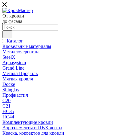
От кровли
до фасада
Каталог
Кровельные материалы
Металлочерепица
SteelX
Aquasystem
Grand Line
Металл Профиль
Мягкая кровля
Docke
Shinglas
Профнастил
C20
C21
НС35
НС44
Комплектующие кровли
Аэроэлементы и ПВХ ленты
Краска, корректор для кровли