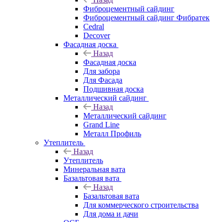
Фиброцементный сайдинг
Фиброцементный сайдинг Фибратек
Cedral
Decover
Фасадная доска
Назад
Фасадная доска
Для забора
Для Фасада
Подшивная доска
Металлический сайдинг
Назад
Металлический сайдинг
Grand Line
Металл Профиль
Утеплитель
Назад
Утеплитель
Минеральная вата
Базальтовая вата
Назад
Базальтовая вата
Для коммерческого строительства
Для дома и дачи