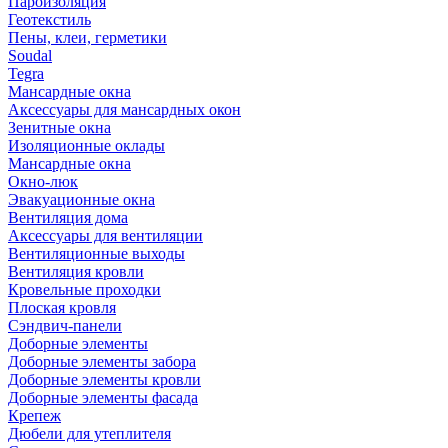
Пароизоляция
Геотекстиль
Пены, клеи, герметики
Soudal
Tegra
Мансардные окна
Аксессуары для мансардных окон
Зенитные окна
Изоляционные оклады
Мансардные окна
Окно-люк
Эвакуационные окна
Вентиляция дома
Аксессуары для вентиляции
Вентиляционные выходы
Вентиляция кровли
Кровельные проходки
Плоская кровля
Сэндвич-панели
Доборные элементы
Доборные элементы забора
Доборные элементы кровли
Доборные элементы фасада
Крепеж
Дюбели для утеплителя