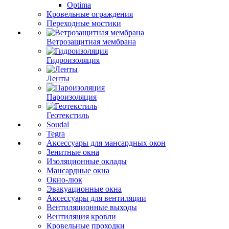
Optima
Кровельные ограждения
Переходные мостики
Ветрозащитная мембрана
Гидроизоляция
Ленты
Пароизоляция
Геотекстиль
Soudal
Tegra
Аксессуары для мансардных окон
Зенитные окна
Изоляционные оклады
Мансардные окна
Окно-люк
Эвакуационные окна
Аксессуары для вентиляции
Вентиляционные выходы
Вентиляция кровли
Кровельные проходки