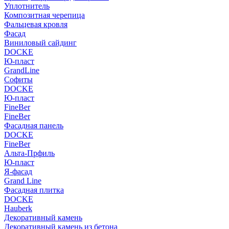
Уплотнитель
Композитная черепица
Фальцевая кровля
Фасад
Виниловый сайдинг
DOCKE
Ю-пласт
GrandLine
Софиты
DOCKE
Ю-пласт
FineBer
FineBer
Фасадная панель
DOCKE
FineBer
Альта-Прфиль
Ю-пласт
Я-фасад
Grand Line
Фасадная плитка
DOCKE
Hauberk
Декоративный камень
Декоративный камень из бетона