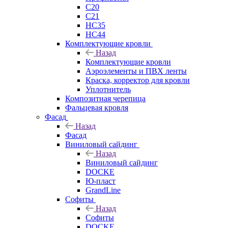
C20
C21
НС35
НС44
Комплектующие кровли
Назад
Комплектующие кровли
Аэроэлементы и ПВХ ленты
Краска, корректор для кровли
Уплотнитель
Композитная черепица
Фальцевая кровля
Фасад
Назад
Фасад
Виниловый сайдинг
Назад
Виниловый сайдинг
DOCKE
Ю-пласт
GrandLine
Софиты
Назад
Софиты
DOCKE