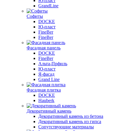
Ю-пласт
GrandLine
Софиты
DOCKE
Ю-пласт
FineBer
FineBer
Фасадная панель
DOCKE
FineBer
Альта-Прфиль
Ю-пласт
Я-фасад
Grand Line
Фасадная плитка
DOCKE
Hauberk
Декоративный камень
Декоративный камень из бетона
Декоративный камень из гипса
Сопутствующие материалы