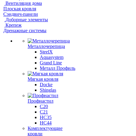
Вентиляция дома
Плоская кровля
Сэндвич-панели
Доборные элементы
Крепеж
Дренажные системы
Металлочерепица
SteelX
Aquasystem
Grand Line
Металл Профиль
Мягкая кровля
Docke
Shinglas
Профнастил
C20
C21
НС35
НС44
Комплектующие
кровли