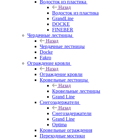
Водосток из пластика
Назад
Водосток из пластика
GrandLine
DOCKE
FINEBER
Чердачные лестницы
Назад
Чердачные лестницы
Docke
Fakro
Ограждение кровли
Назад
Ограждение кровли
Кровельные лестницы
Назад
Кровельные лестницы
Grand Line
Снегозадержатели
Назад
Снегозадержатели
Grand Line
Optima
Кровельные ограждения
Переходные мостики