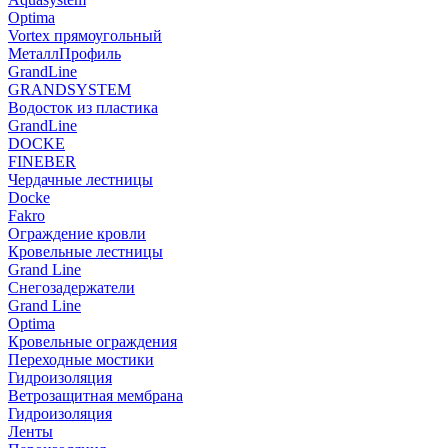
Optima
Vortex прямоугольный
МеталлПрофиль
GrandLine
GRANDSYSTEM
Водосток из пластика
GrandLine
DOCKE
FINEBER
Чердачные лестницы
Docke
Fakro
Ограждение кровли
Кровельные лестницы
Grand Line
Снегозадержатели
Grand Line
Optima
Кровельные ограждения
Переходные мостики
Гидроизоляция
Ветрозащитная мембрана
Гидроизоляция
Ленты