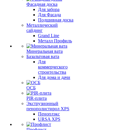
Фасадная доска
Для забора
Для Фасада
Подшивная доска
Металлический
сайдинг
Grand Line
Металл Профиль
Минеральная вата
Базальтовая вата
Для
коммерческого
строительства
Для дома и дачи
ОСБ
PIR-плита
Экструзионный
пенополистирол XPS
Пеноплэкс
URSA XPS
Профлист