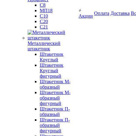
С8
МП18
Оплата
Доставка
Во
С10
Акции
С20
С21
Металлический
штакетник
Штакетник
Круглый
Штакетник
Круглый
фигурный
Штакетник М-
образный
Штакетник М-
образный
фигурный
Штакетник П-
образный
Штакетник П-
образный
фигурный