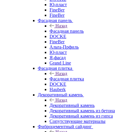
Ю-пласт
FineBer
FineBer
Фасадная панель
Назад
Фасадная панель
DOCKE
FineBer
Альта-Прфиль
Ю-пласт
Я-фасад
Grand Line
Фасадная плитка
Назад
Фасадная плитка
DOCKE
Hauberk
Декоративный камень
Назад
Декоративный камень
Декоративный камень из бетона
Декоративный камень из гипса
Сопутствующие материалы
Фиброцементный сайдинг
Назад