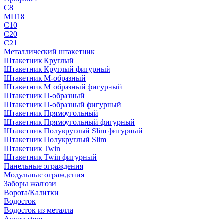
С8
МП18
С10
С20
С21
Металлический штакетник
Штакетник Круглый
Штакетник Круглый фигурный
Штакетник М-образный
Штакетник М-образный фигурный
Штакетник П-образный
Штакетник П-образный фигурный
Штакетник Прямоугольный
Штакетник Прямоугольный фигурный
Штакетник Полукруглый Slim фигурный
Штакетник Полукруглый Slim
Штакетник Twin
Штакетник Twin фигурный
Панельные ограждения
Модульные ограждения
Заборы жалюзи
Ворота/Калитки
Водосток
Водосток из металла
Aquasystem