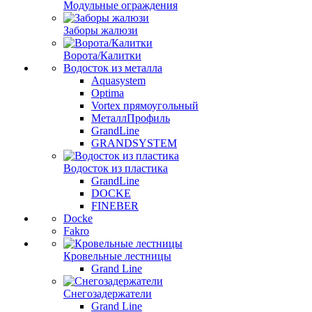
Модульные ограждения
Заборы жалюзи
Ворота/Калитки
Водосток из металла
Aquasystem
Optima
Vortex прямоугольный
МеталлПрофиль
GrandLine
GRANDSYSTEM
Водосток из пластика
GrandLine
DOCKE
FINEBER
Docke
Fakro
Кровельные лестницы
Grand Line
Снегозадержатели
Grand Line