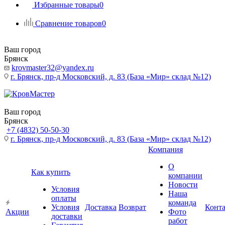
Избранные товары
0
Сравнение товаров
0
Ваш город
Брянск
krovmaster32@yandex.ru
г. Брянск, пр-д Московский, д. 83 (База «Мир» склад №12)
Ваш город
Брянск
+7 (4832) 50-50-30
г. Брянск, пр-д Московский, д. 83 (База «Мир» склад №12)
Компания
О
Как купить
компании
Новости
Условия
Наша
оплаты
команда
Условия
Доставка
Возврат
Конт
Акции
Фото
доставки
работ