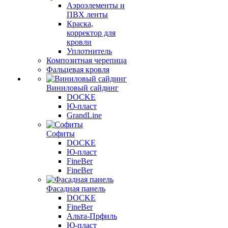
Аэроэлементы и
ПВХ ленты
Краска,
корректор для
кровли
Уплотнитель
Композитная черепица
Фальцевая кровля
Виниловый сайдинг
DOCKE
Ю-пласт
GrandLine
Софиты
DOCKE
Ю-пласт
FineBer
FineBer
Фасадная панель
DOCKE
FineBer
Альта-Прфиль
Ю-пласт