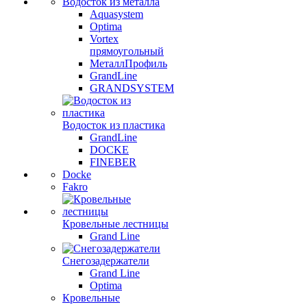
Водосток из металла
Aquasystem
Optima
Vortex
прямоугольный
МеталлПрофиль
GrandLine
GRANDSYSTEM
Водосток из пластика
GrandLine
DOCKE
FINEBER
Docke
Fakro
Кровельные лестницы
Grand Line
Снегозадержатели
Grand Line
Optima
Кровельные