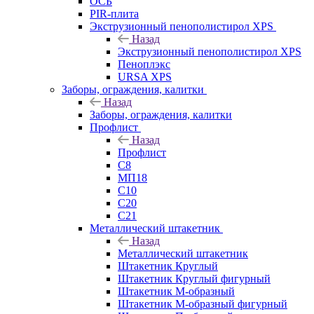
ОСБ
PIR-плита
Экструзионный пенополистирол XPS
Назад
Экструзионный пенополистирол XPS
Пеноплэкс
URSA XPS
Заборы, ограждения, калитки
Назад
Заборы, ограждения, калитки
Профлист
Назад
Профлист
С8
МП18
С10
С20
С21
Металлический штакетник
Назад
Металлический штакетник
Штакетник Круглый
Штакетник Круглый фигурный
Штакетник М-образный
Штакетник М-образный фигурный