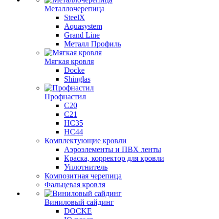
Металлочерепица
SteelX
Aquasystem
Grand Line
Металл Профиль
Мягкая кровля
Docke
Shinglas
Профнастил
C20
C21
НС35
НС44
Комплектующие кровли
Аэроэлементы и ПВХ ленты
Краска, корректор для кровли
Уплотнитель
Композитная черепица
Фальцевая кровля
Виниловый сайдинг
DOCKE