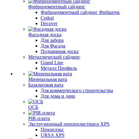
Фиброцементный сайдинг
Фиброцементный сайдинг Фибратек
Cedral
Decover
Фасадная доска
Для забора
Для Фасада
Подшивная доска
Металлический сайдинг
Grand Line
Металл Профиль
Минеральная вата
Базальтовая вата
Для коммерческого строительства
Для дома и дачи
ОСБ
PIR-плита
Экструзионный пенополистирол XPS
Пеноплэкс
URSA XPS