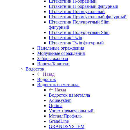
Штакетник П-образный
Штакетник П-образный фигурный
Штакетник Прямоугольный
Штакетник Прямоугольный фигурный
Штакетник Полукруглый Slim
фигурный
Штакетник Полукруглый Slim
Штакетник Twin
Штакетник Twin фигурный
Панельные ограждения
Модульные ограждения
Заборы жалюзи
Ворота/Калитки
Водосток
Назад
Водосток
Водосток из металла
Назад
Водосток из металла
Aquasystem
Optima
Vortex прямоугольный
МеталлПрофиль
GrandLine
GRANDSYSTEM