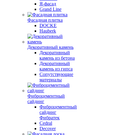
Я-фасад
Grand Line
Фасадная плитка
DOCKE
Hauberk
Декоративный камень
Декоративный
камень из бетона
Декоративный
камень из гипса
Сопутствующие
материалы
Фиброцементный
сайдинг
Фиброцементный
сайдинг
Фибратек
Cedral
Decover