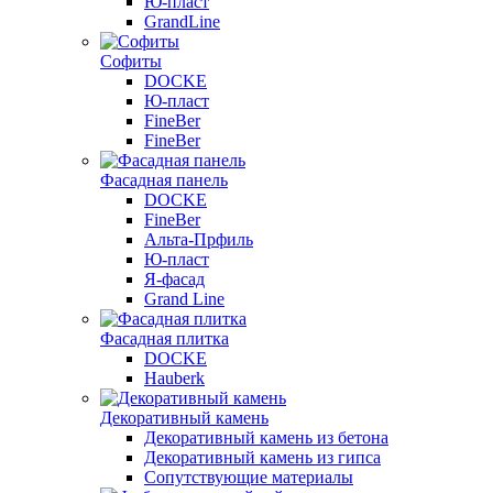
Ю-пласт
GrandLine
Софиты
DOCKE
Ю-пласт
FineBer
FineBer
Фасадная панель
DOCKE
FineBer
Альта-Прфиль
Ю-пласт
Я-фасад
Grand Line
Фасадная плитка
DOCKE
Hauberk
Декоративный камень
Декоративный камень из бетона
Декоративный камень из гипса
Сопутствующие материалы