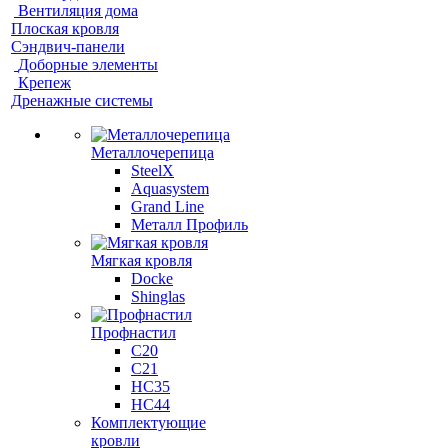
Вентиляция дома
Плоская кровля
Сэндвич-панели
Доборные элементы
Крепеж
Дренажные системы
Металлочерепица
SteelX
Aquasystem
Grand Line
Металл Профиль
Мягкая кровля
Docke
Shinglas
Профнастил
C20
C21
НС35
НС44
Комплектующие
кровли