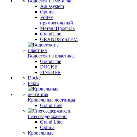
Водосток из металла
Aquasystem
Optima
Vortex
прямоугольный
МеталлПрофиль
GrandLine
GRANDSYSTEM
Водосток из пластика
GrandLine
DOCKE
FINEBER
Docke
Fakro
Кровельные лестницы
Grand Line
Снегозадержатели
Grand Line
Optima
Кровельные