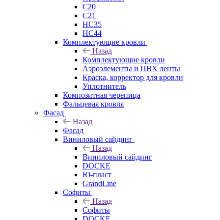
C20
C21
НС35
НС44
Комплектующие кровли
Назад
Комплектующие кровли
Аэроэлементы и ПВХ ленты
Краска, корректор для кровли
Уплотнитель
Композитная черепица
Фальцевая кровля
Фасад
Назад
Фасад
Виниловый сайдинг
Назад
Виниловый сайдинг
DOCKE
Ю-пласт
GrandLine
Софиты
Назад
Софиты
DOCKE