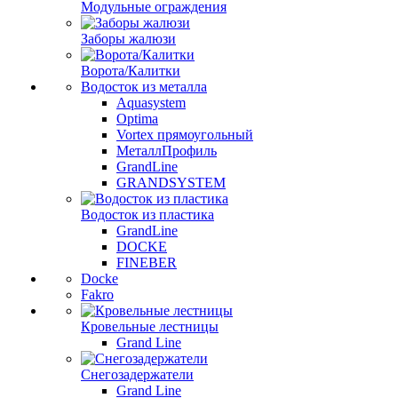
Модульные ограждения
Заборы жалюзи
Ворота/Калитки
Водосток из металла
Aquasystem
Optima
Vortex прямоугольный
МеталлПрофиль
GrandLine
GRANDSYSTEM
Водосток из пластика
GrandLine
DOCKE
FINEBER
Docke
Fakro
Кровельные лестницы
Grand Line
Снегозадержатели
Grand Line