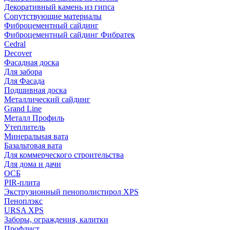
Декоративный камень из гипса
Сопутствующие материалы
Фиброцементный сайдинг
Фиброцементный сайдинг Фибратек
Cedral
Decover
Фасадная доска
Для забора
Для Фасада
Подшивная доска
Металлический сайдинг
Grand Line
Металл Профиль
Утеплитель
Минеральная вата
Базальтовая вата
Для коммерческого строительства
Для дома и дачи
ОСБ
PIR-плита
Экструзионный пенополистирол XPS
Пеноплэкс
URSA XPS
Заборы, ограждения, калитки
Профлист