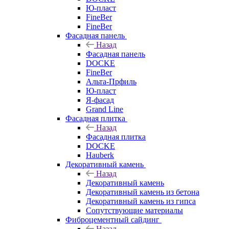
Ю-пласт
FineBer
FineBer
Фасадная панель
Назад
Фасадная панель
DOCKE
FineBer
Альта-Прфиль
Ю-пласт
Я-фасад
Grand Line
Фасадная плитка
Назад
Фасадная плитка
DOCKE
Hauberk
Декоративный камень
Назад
Декоративный камень
Декоративный камень из бетона
Декоративный камень из гипса
Сопутствующие материалы
Фиброцементный сайдинг
Назад