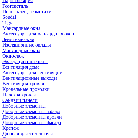
Пароизоляция
Геотекстиль
Пены, клеи, герметики
Soudal
Tegra
Мансардные окна
Аксессуары для мансардных окон
Зенитные окна
Изоляционные оклады
Мансардные окна
Окно-люк
Эвакуационные окна
Вентиляция дома
Аксессуары для вентиляции
Вентиляционные выходы
Вентиляция кровли
Кровельные проходки
Плоская кровля
Сэндвич-панели
Доборные элементы
Доборные элементы забора
Доборные элементы кровли
Доборные элементы фасада
Крепеж
Дюбели для утеплителя