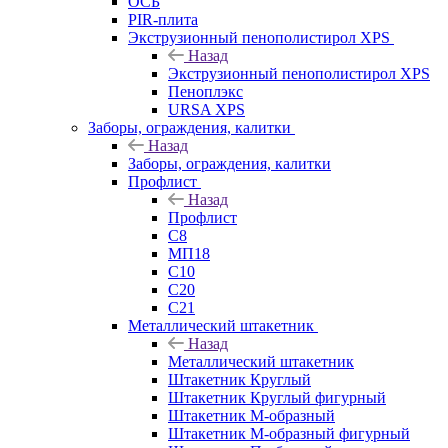
ОСБ
PIR-плита
Экструзионный пенополистирол XPS
Назад
Экструзионный пенополистирол XPS
Пеноплэкс
URSA XPS
Заборы, ограждения, калитки
Назад
Заборы, ограждения, калитки
Профлист
Назад
Профлист
С8
МП18
С10
С20
С21
Металлический штакетник
Назад
Металлический штакетник
Штакетник Круглый
Штакетник Круглый фигурный
Штакетник М-образный
Штакетник М-образный фигурный