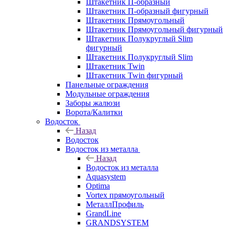
Штакетник П-образный
Штакетник П-образный фигурный
Штакетник Прямоугольный
Штакетник Прямоугольный фигурный
Штакетник Полукруглый Slim
фигурный
Штакетник Полукруглый Slim
Штакетник Twin
Штакетник Twin фигурный
Панельные ограждения
Модульные ограждения
Заборы жалюзи
Ворота/Калитки
Водосток
Назад
Водосток
Водосток из металла
Назад
Водосток из металла
Aquasystem
Optima
Vortex прямоугольный
МеталлПрофиль
GrandLine
GRANDSYSTEM