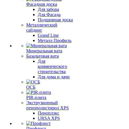
Фасадная доска
Для забора
Для Фасада
Подшивная доска
Металлический
сайдинг
Grand Line
Металл Профиль
Минеральная вата
Базальтовая вата
Для
коммерческого
строительства
Для дома и дачи
ОСБ
PIR-плита
Экструзионный
пенополистирол XPS
Пеноплэкс
URSA XPS
Профлист