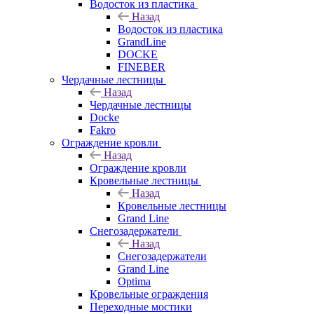
Водосток из пластика
Назад
Водосток из пластика
GrandLine
DOCKE
FINEBER
Чердачные лестницы
Назад
Чердачные лестницы
Docke
Fakro
Ограждение кровли
Назад
Ограждение кровли
Кровельные лестницы
Назад
Кровельные лестницы
Grand Line
Снегозадержатели
Назад
Снегозадержатели
Grand Line
Optima
Кровельные ограждения
Переходные мостики