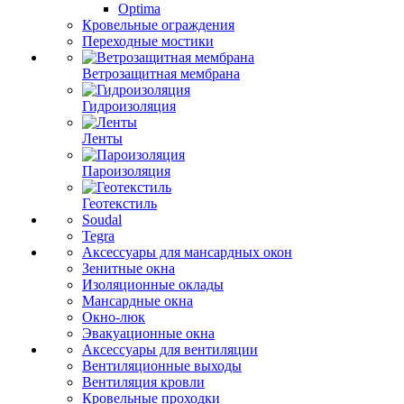
Optima
Кровельные ограждения
Переходные мостики
Ветрозащитная мембрана
Гидроизоляция
Ленты
Пароизоляция
Геотекстиль
Soudal
Tegra
Аксессуары для мансардных окон
Зенитные окна
Изоляционные оклады
Мансардные окна
Окно-люк
Эвакуационные окна
Аксессуары для вентиляции
Вентиляционные выходы
Вентиляция кровли
Кровельные проходки