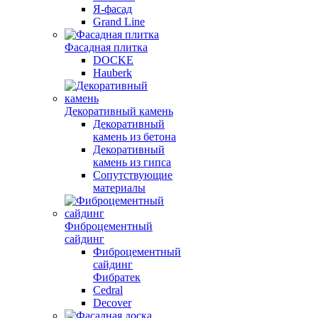
Я-фасад
Grand Line
Фасадная плитка
DOCKE
Hauberk
Декоративный камень
Декоративный
камень из бетона
Декоративный
камень из гипса
Сопутствующие
материалы
Фиброцементный
сайдинг
Фиброцементный
сайдинг
Фибратек
Cedral
Decover