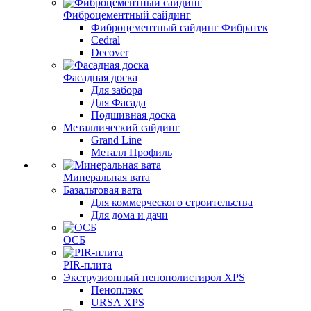
Фиброцементный сайдинг
Фиброцементный сайдинг Фибратек
Cedral
Decover
Фасадная доска
Для забора
Для Фасада
Подшивная доска
Металлический сайдинг
Grand Line
Металл Профиль
Минеральная вата
Базальтовая вата
Для коммерческого строительства
Для дома и дачи
ОСБ
PIR-плита
Экструзионный пенополистирол XPS
Пеноплэкс
URSA XPS