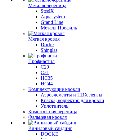
Металлочерепица
SteelX
Aquasystem
Grand Line
Металл Профиль
Мягкая кровля
Docke
Shinglas
Профнастил
C20
C21
НС35
НС44
Комплектующие кровли
Аэроэлементы и ПВХ ленты
Краска, корректор для кровли
Уплотнитель
Композитная черепица
Фальцевая кровля
Виниловый сайдинг
DOCKE