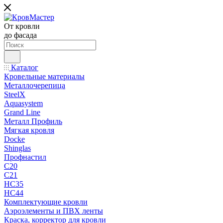
От кровли
до фасада
Каталог
Кровельные материалы
Металлочерепица
SteelX
Aquasystem
Grand Line
Металл Профиль
Мягкая кровля
Docke
Shinglas
Профнастил
C20
C21
НС35
НС44
Комплектующие кровли
Аэроэлементы и ПВХ ленты
Краска, корректор для кровли