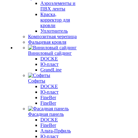
Аэроэлементы и
ПВХ ленты
Краска,
корректор для
кровли
Уплотнитель
Композитная черепица
Фальцевая кровля
Виниловый сайдинг
DOCKE
Ю-пласт
GrandLine
Софиты
DOCKE
Ю-пласт
FineBer
FineBer
Фасадная панель
DOCKE
FineBer
Альта-Прфиль
Ю-пласт