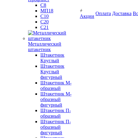
С8
МП18
Оплата
Доставка
Во
С10
Акции
С20
С21
Металлический
штакетник
Штакетник
Круглый
Штакетник
Круглый
фигурный
Штакетник М-
образный
Штакетник М-
образный
фигурный
Штакетник П-
образный
Штакетник П-
образный
фигурный