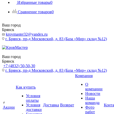
Избранные товары
0
Сравнение товаров
0
Ваш город
Брянск
krovmaster32@yandex.ru
г. Брянск, пр-д Московский, д. 83 (База «Мир» склад №12)
Ваш город
Брянск
+7 (4832) 50-50-30
г. Брянск, пр-д Московский, д. 83 (База «Мир» склад №12)
Компания
О
Как купить
компании
Новости
Условия
Наша
оплаты
команда
Условия
Доставка
Возврат
Конт
Акции
Фото
доставки
работ