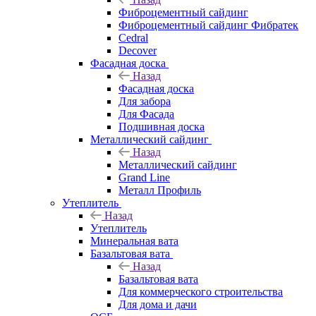
Фиброцементный сайдинг
Фиброцементный сайдинг Фибратек
Cedral
Decover
Фасадная доска
Назад
Фасадная доска
Для забора
Для Фасада
Подшивная доска
Металлический сайдинг
Назад
Металлический сайдинг
Grand Line
Металл Профиль
Утеплитель
Назад
Утеплитель
Минеральная вата
Базальтовая вата
Назад
Базальтовая вата
Для коммерческого строительства
Для дома и дачи