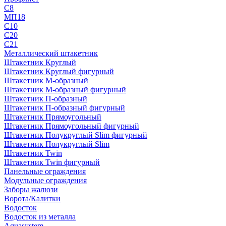
С8
МП18
С10
С20
С21
Металлический штакетник
Штакетник Круглый
Штакетник Круглый фигурный
Штакетник М-образный
Штакетник М-образный фигурный
Штакетник П-образный
Штакетник П-образный фигурный
Штакетник Прямоугольный
Штакетник Прямоугольный фигурный
Штакетник Полукруглый Slim фигурный
Штакетник Полукруглый Slim
Штакетник Twin
Штакетник Twin фигурный
Панельные ограждения
Модульные ограждения
Заборы жалюзи
Ворота/Калитки
Водосток
Водосток из металла
Aquasystem