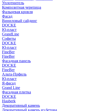
Уплотнитель
Композитная черепица
Фальцевая кровля
Фасад
Виниловый сайдинг
DOCKE
Ю-пласт
GrandLine
Софиты
DOCKE
Ю-пласт
FineBer
FineBer
Фасадная панель
DOCKE
FineBer
Альта-Прфиль
Ю-пласт
Я-фасад
Grand Line
Фасадная плитка
DOCKE
Hauberk
Декоративный камень
Декоративный камень из бетона