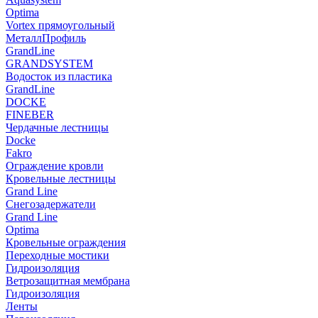
Optima
Vortex прямоугольный
МеталлПрофиль
GrandLine
GRANDSYSTEM
Водосток из пластика
GrandLine
DOCKE
FINEBER
Чердачные лестницы
Docke
Fakro
Ограждение кровли
Кровельные лестницы
Grand Line
Снегозадержатели
Grand Line
Optima
Кровельные ограждения
Переходные мостики
Гидроизоляция
Ветрозащитная мембрана
Гидроизоляция
Ленты