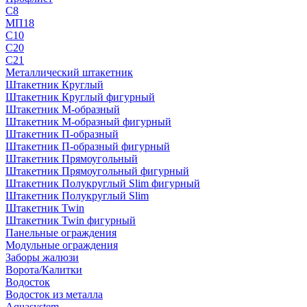
С8
МП18
С10
С20
С21
Металлический штакетник
Штакетник Круглый
Штакетник Круглый фигурный
Штакетник М-образный
Штакетник М-образный фигурный
Штакетник П-образный
Штакетник П-образный фигурный
Штакетник Прямоугольный
Штакетник Прямоугольный фигурный
Штакетник Полукруглый Slim фигурный
Штакетник Полукруглый Slim
Штакетник Twin
Штакетник Twin фигурный
Панельные ограждения
Модульные ограждения
Заборы жалюзи
Ворота/Калитки
Водосток
Водосток из металла
Aquasystem