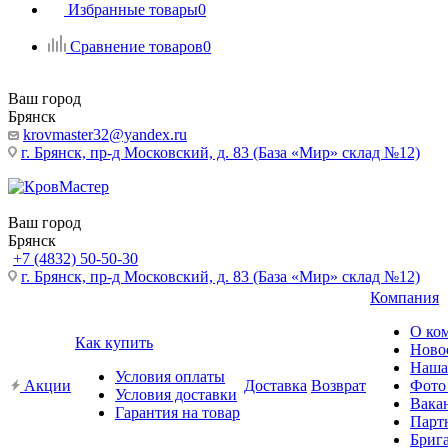
Избранные товары
0
Сравнение товаров
0
Ваш город
Брянск
krovmaster32@yandex.ru
г. Брянск, пр-д Московский, д. 83 (База «Мир» склад №12)
Ваш город
Брянск
+7 (4832) 50-50-30
г. Брянск, пр-д Московский, д. 83 (База «Мир» склад №12)
Компания
О ко
Как купить
Ново
Наша
Условия оплаты
Акции
Доставка
Возврат
Фото
Условия доставки
Вака
Гарантия на товар
Парт
Бриг