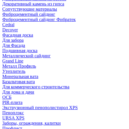
Декоративный камень из гипса
Сопутствующие материалы
Фиброцементный сайдинг
Фиброцементный сайдинг Фибратек
Cedral
Decover
Фасадная доска
Для забора
Для Фасада
Подшивная доска
Металлический сайдинг
Grand Line
Металл Профиль
Утеплитель
Минеральная вата
Базальтовая вата
Для коммерческого строительства
Для дома и дачи
ОСБ
PIR-плита
Экструзионный пенополистирол XPS
Пеноплэкс
URSA XPS
Заборы, ограждения, калитки
Профлист