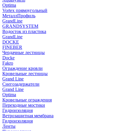
Optima
Vortex прямоугольный
МеталлПрофиль
GrandLine
GRANDSYSTEM
Водосток из пластика
GrandLine
DOCKE
FINEBER
Чердачные лестницы
Docke
Fakro
Ограждение кровли
Кровельные лестницы
Grand Line
Снегозадержатели
Grand Line
Optima
Кровельные ограждения
Переходные мостики
Гидроизоляция
Ветрозащитная мембрана
Гидроизоляция
Ленты