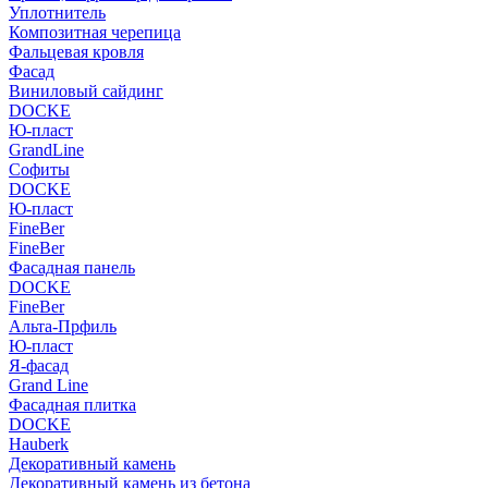
Уплотнитель
Композитная черепица
Фальцевая кровля
Фасад
Виниловый сайдинг
DOCKE
Ю-пласт
GrandLine
Софиты
DOCKE
Ю-пласт
FineBer
FineBer
Фасадная панель
DOCKE
FineBer
Альта-Прфиль
Ю-пласт
Я-фасад
Grand Line
Фасадная плитка
DOCKE
Hauberk
Декоративный камень
Декоративный камень из бетона