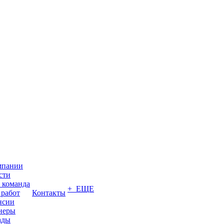
мпании
сти
 команда
+ ЕЩЕ
 работ
Контакты
нсии
неры
ады