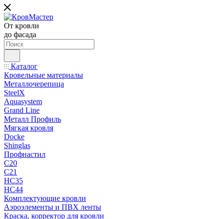
От кровли
до фасада
Каталог
Кровельные материалы
Металлочерепица
SteelX
Aquasystem
Grand Line
Металл Профиль
Мягкая кровля
Docke
Shinglas
Профнастил
C20
C21
НС35
НС44
Комплектующие кровли
Аэроэлементы и ПВХ ленты
Краска, корректор для кровли