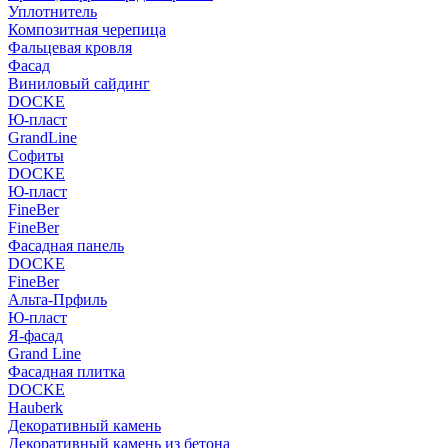
Уплотнитель
Композитная черепица
Фальцевая кровля
Фасад
Виниловый сайдинг
DOCKE
Ю-пласт
GrandLine
Софиты
DOCKE
Ю-пласт
FineBer
FineBer
Фасадная панель
DOCKE
FineBer
Альта-Прфиль
Ю-пласт
Я-фасад
Grand Line
Фасадная плитка
DOCKE
Hauberk
Декоративный камень
Декоративный камень из бетона