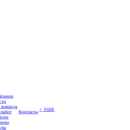
мпании
сти
 команда
+ ЕЩЕ
 работ
Контакты
нсии
неры
ады