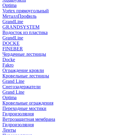
Optima
Vortex прямоугольный
МеталлПрофиль
GrandLine
GRANDSYSTEM
Водосток из пластика
GrandLine
DOCKE
FINEBER
Чердачные лестницы
Docke
Fakro
Ограждение кровли
Кровельные лестницы
Grand Line
Снегозадержатели
Grand Line
Optima
Кровельные ограждения
Переходные мостики
Гидроизоляция
Ветрозащитная мембрана
Гидроизоляция
Ленты