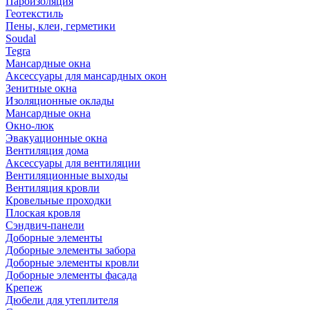
Пароизоляция
Геотекстиль
Пены, клеи, герметики
Soudal
Tegra
Мансардные окна
Аксессуары для мансардных окон
Зенитные окна
Изоляционные оклады
Мансардные окна
Окно-люк
Эвакуационные окна
Вентиляция дома
Аксессуары для вентиляции
Вентиляционные выходы
Вентиляция кровли
Кровельные проходки
Плоская кровля
Сэндвич-панели
Доборные элементы
Доборные элементы забора
Доборные элементы кровли
Доборные элементы фасада
Крепеж
Дюбели для утеплителя