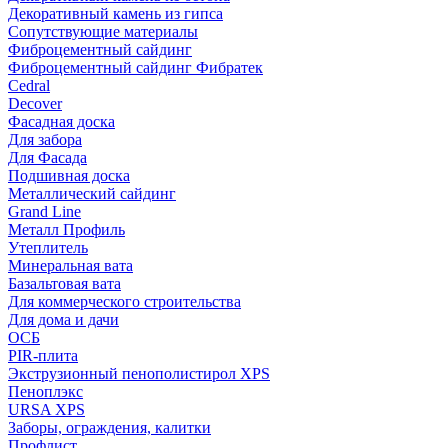
Декоративный камень из гипса
Сопутствующие материалы
Фиброцементный сайдинг
Фиброцементный сайдинг Фибратек
Cedral
Decover
Фасадная доска
Для забора
Для Фасада
Подшивная доска
Металлический сайдинг
Grand Line
Металл Профиль
Утеплитель
Минеральная вата
Базальтовая вата
Для коммерческого строительства
Для дома и дачи
ОСБ
PIR-плита
Экструзионный пенополистирол XPS
Пеноплэкс
URSA XPS
Заборы, ограждения, калитки
Профлист