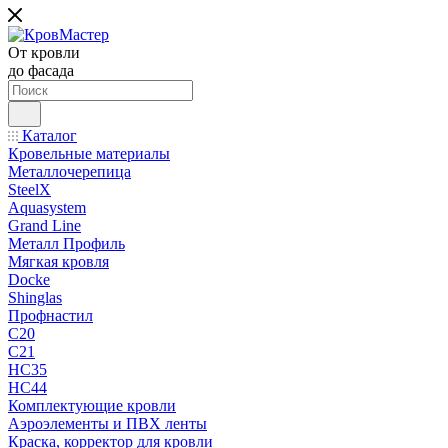
От кровли
до фасада
Каталог
Кровельные материалы
Металлочерепица
SteelX
Aquasystem
Grand Line
Металл Профиль
Мягкая кровля
Docke
Shinglas
Профнастил
C20
C21
НС35
НС44
Комплектующие кровли
Аэроэлементы и ПВХ ленты
Краска, корректор для кровли