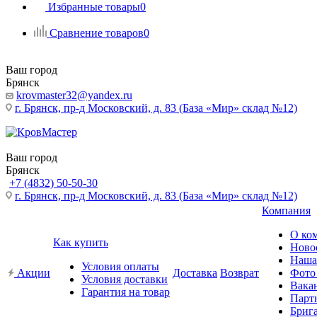
Избранные товары
0
Сравнение товаров
0
Ваш город
Брянск
krovmaster32@yandex.ru
г. Брянск, пр-д Московский, д. 83 (База «Мир» склад №12)
Ваш город
Брянск
+7 (4832) 50-50-30
г. Брянск, пр-д Московский, д. 83 (База «Мир» склад №12)
Компания
О ко
Как купить
Ново
Наша
Условия оплаты
Акции
Доставка
Возврат
Фото
Условия доставки
Вака
Гарантия на товар
Парт
Бриг