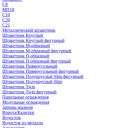
С8
МП18
С10
С20
С21
Металлический штакетник
Штакетник Круглый
Штакетник Круглый фигурный
Штакетник М-образный
Штакетник М-образный фигурный
Штакетник П-образный
Штакетник П-образный фигурный
Штакетник Прямоугольный
Штакетник Прямоугольный фигурный
Штакетник Полукруглый Slim фигурный
Штакетник Полукруглый Slim
Штакетник Twin
Штакетник Twin фигурный
Панельные ограждения
Модульные ограждения
Заборы жалюзи
Ворота/Калитки
Водосток
Водосток из металла
Aquasystem