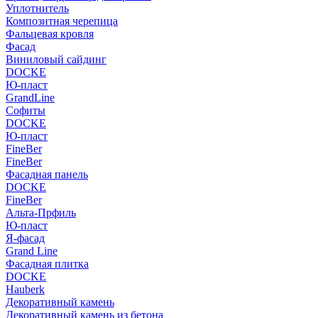
Уплотнитель
Композитная черепица
Фальцевая кровля
Фасад
Виниловый сайдинг
DOCKE
Ю-пласт
GrandLine
Софиты
DOCKE
Ю-пласт
FineBer
FineBer
Фасадная панель
DOCKE
FineBer
Альта-Прфиль
Ю-пласт
Я-фасад
Grand Line
Фасадная плитка
DOCKE
Hauberk
Декоративный камень
Декоративный камень из бетона