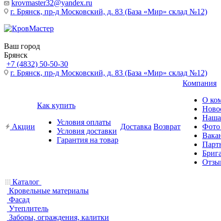
krovmaster32@yandex.ru
г. Брянск, пр-д Московский, д. 83 (База «Мир» склад №12)
Ваш город
Брянск
+7 (4832) 50-50-30
г. Брянск, пр-д Московский, д. 83 (База «Мир» склад №12)
Компания
О ко
Как купить
Ново
Наша
Условия оплаты
Акции
Доставка
Возврат
Фото
Условия доставки
Вака
Гарантия на товар
Парт
Бриг
Отзы
Каталог
Кровельные материалы
Фасад
Утеплитель
Заборы, ограждения, калитки