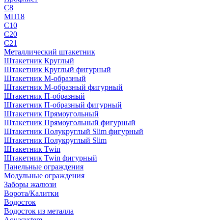
С8
МП18
С10
С20
С21
Металлический штакетник
Штакетник Круглый
Штакетник Круглый фигурный
Штакетник М-образный
Штакетник М-образный фигурный
Штакетник П-образный
Штакетник П-образный фигурный
Штакетник Прямоугольный
Штакетник Прямоугольный фигурный
Штакетник Полукруглый Slim фигурный
Штакетник Полукруглый Slim
Штакетник Twin
Штакетник Twin фигурный
Панельные ограждения
Модульные ограждения
Заборы жалюзи
Ворота/Калитки
Водосток
Водосток из металла
Aquasystem