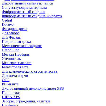
Декоративный камень из гипса
Сопутствующие материалы
Фиброцементный сайдинг
Фиброцементный сайдинг Фибратек
Cedral
Decover
Фасадная доска
Для забора
Для Фасада
Подшивная доска
Металлический сайдинг
Grand Line
Металл Профиль
Утеплитель
Минеральная вата
Базальтовая вата
Для коммерческого строительства
Для дома и дачи
ОСБ
PIR-плита
Экструзионный пенополистирол XPS
Пеноплэкс
URSA XPS
Заборы, ограждения, калитки
Профлист