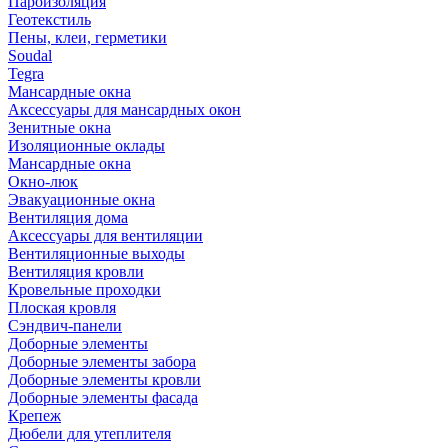
Пароизоляция
Геотекстиль
Пены, клеи, герметики
Soudal
Tegra
Мансардные окна
Аксессуары для мансардных окон
Зенитные окна
Изоляционные оклады
Мансардные окна
Окно-люк
Эвакуационные окна
Вентиляция дома
Аксессуары для вентиляции
Вентиляционные выходы
Вентиляция кровли
Кровельные проходки
Плоская кровля
Сэндвич-панели
Доборные элементы
Доборные элементы забора
Доборные элементы кровли
Доборные элементы фасада
Крепеж
Дюбели для утеплителя