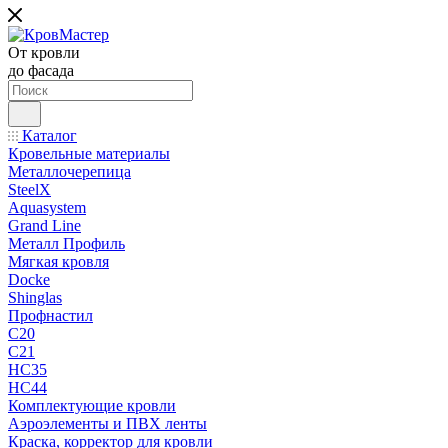
От кровли
до фасада
Каталог
Кровельные материалы
Металлочерепица
SteelX
Aquasystem
Grand Line
Металл Профиль
Мягкая кровля
Docke
Shinglas
Профнастил
C20
C21
НС35
НС44
Комплектующие кровли
Аэроэлементы и ПВХ ленты
Краска, корректор для кровли