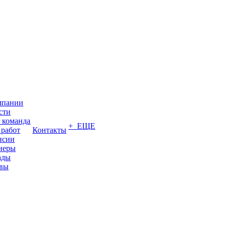
мпании
сти
 команда
+ ЕЩЕ
 работ
Контакты
нсии
неры
ады
вы