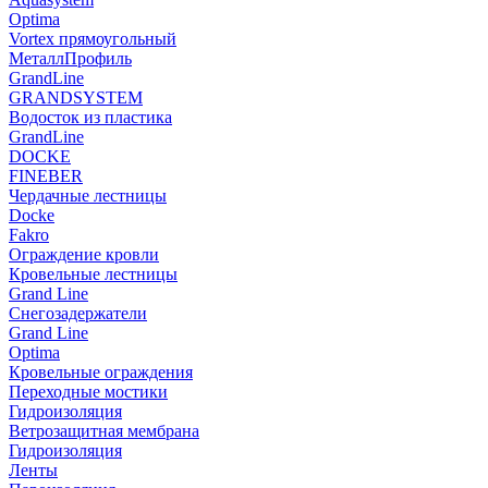
Optima
Vortex прямоугольный
МеталлПрофиль
GrandLine
GRANDSYSTEM
Водосток из пластика
GrandLine
DOCKE
FINEBER
Чердачные лестницы
Docke
Fakro
Ограждение кровли
Кровельные лестницы
Grand Line
Снегозадержатели
Grand Line
Optima
Кровельные ограждения
Переходные мостики
Гидроизоляция
Ветрозащитная мембрана
Гидроизоляция
Ленты