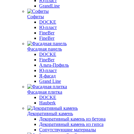
Ю-пласт
GrandLine
Софиты
DOCKE
Ю-пласт
FineBer
FineBer
Фасадная панель
DOCKE
FineBer
Альта-Прфиль
Ю-пласт
Я-фасад
Grand Line
Фасадная плитка
DOCKE
Hauberk
Декоративный камень
Декоративный камень из бетона
Декоративный камень из гипса
Сопутствующие материалы