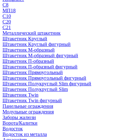
С8
МП18
С10
С20
С21
Металлический штакетник
Штакетник Круглый
Штакетник Круглый фигурный
Штакетник М-образный
Штакетник М-образный фигурный
Штакетник П-образный
Штакетник П-образный фигурный
Штакетник Прямоугольный
Штакетник Прямоугольный фигурный
Штакетник Полукруглый Slim фигурный
Штакетник Полукруглый Slim
Штакетник Twin
Штакетник Twin фигурный
Панельные ограждения
Модульные ограждения
Заборы жалюзи
Ворота/Калитки
Водосток
Водосток из металла
Aquasystem