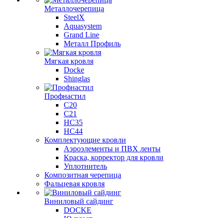
Металлочерепица
SteelX
Aquasystem
Grand Line
Металл Профиль
Мягкая кровля
Docke
Shinglas
Профнастил
C20
C21
НС35
НС44
Комплектующие кровли
Аэроэлементы и ПВХ ленты
Краска, корректор для кровли
Уплотнитель
Композитная черепица
Фальцевая кровля
Виниловый сайдинг
DOCKE