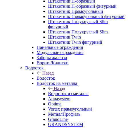
Штакетник П-образный
Штакетник П-образный фигурный
Штакетник Прямоугольный
Штакетник Прямоугольный фигурный
Штакетник Полукруглый Slim
фигурный
Штакетник Полукруглый Slim
Штакетник Twin
Штакетник Twin фигурный
Панельные ограждения
Модульные ограждения
Заборы жалюзи
Ворота/Калитки
Водосток
Назад
Водосток
Водосток из металла
Назад
Водосток из металла
Aquasystem
Optima
Vortex прямоугольный
МеталлПрофиль
GrandLine
GRANDSYSTEM