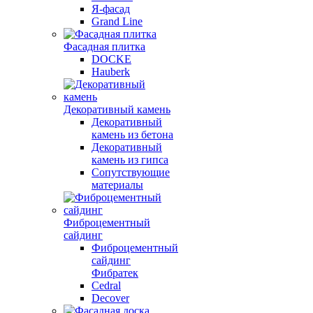
Я-фасад
Grand Line
Фасадная плитка
DOCKE
Hauberk
Декоративный камень
Декоративный
камень из бетона
Декоративный
камень из гипса
Сопутствующие
материалы
Фиброцементный
сайдинг
Фиброцементный
сайдинг
Фибратек
Cedral
Decover