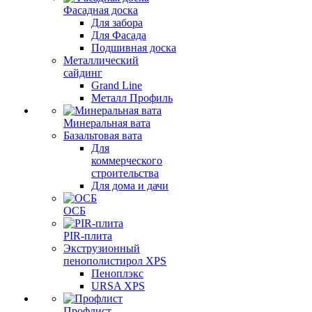
Фасадная доска
Для забора
Для Фасада
Подшивная доска
Металлический
сайдинг
Grand Line
Металл Профиль
Минеральная вата
Базальтовая вата
Для
коммерческого
строительства
Для дома и дачи
ОСБ
PIR-плита
Экструзионный
пенополистирол XPS
Пеноплэкс
URSA XPS
Профлист