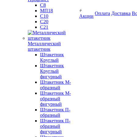
С8
МП18
Оплата
Доставка
Во
С10
Акции
С20
С21
Металлический
штакетник
Штакетник
Круглый
Штакетник
Круглый
фигурный
Штакетник М-
образный
Штакетник М-
образный
фигурный
Штакетник П-
образный
Штакетник П-
образный
фигурный