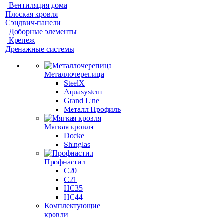
Вентиляция дома
Плоская кровля
Сэндвич-панели
Доборные элементы
Крепеж
Дренажные системы
Металлочерепица
SteelX
Aquasystem
Grand Line
Металл Профиль
Мягкая кровля
Docke
Shinglas
Профнастил
C20
C21
НС35
НС44
Комплектующие
кровли