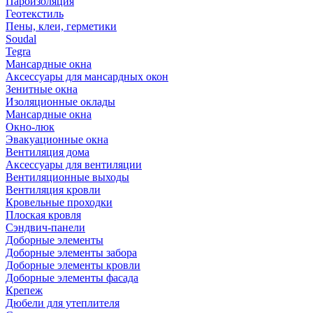
Пароизоляция
Геотекстиль
Пены, клеи, герметики
Soudal
Tegra
Мансардные окна
Аксессуары для мансардных окон
Зенитные окна
Изоляционные оклады
Мансардные окна
Окно-люк
Эвакуационные окна
Вентиляция дома
Аксессуары для вентиляции
Вентиляционные выходы
Вентиляция кровли
Кровельные проходки
Плоская кровля
Сэндвич-панели
Доборные элементы
Доборные элементы забора
Доборные элементы кровли
Доборные элементы фасада
Крепеж
Дюбели для утеплителя