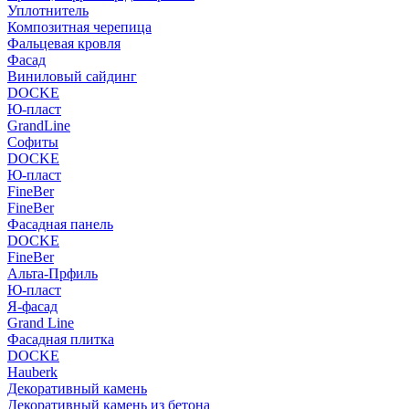
Уплотнитель
Композитная черепица
Фальцевая кровля
Фасад
Виниловый сайдинг
DOCKE
Ю-пласт
GrandLine
Софиты
DOCKE
Ю-пласт
FineBer
FineBer
Фасадная панель
DOCKE
FineBer
Альта-Прфиль
Ю-пласт
Я-фасад
Grand Line
Фасадная плитка
DOCKE
Hauberk
Декоративный камень
Декоративный камень из бетона