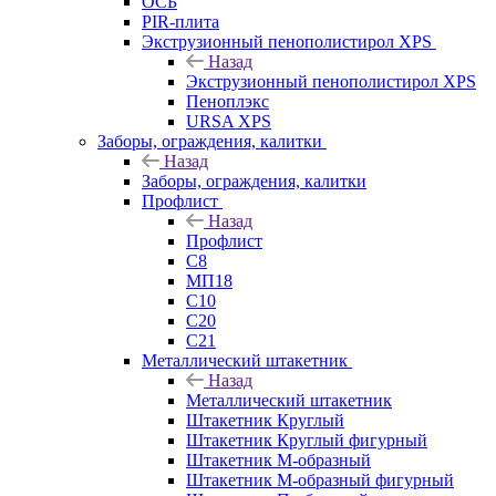
ОСБ
PIR-плита
Экструзионный пенополистирол XPS
Назад
Экструзионный пенополистирол XPS
Пеноплэкс
URSA XPS
Заборы, ограждения, калитки
Назад
Заборы, ограждения, калитки
Профлист
Назад
Профлист
С8
МП18
С10
С20
С21
Металлический штакетник
Назад
Металлический штакетник
Штакетник Круглый
Штакетник Круглый фигурный
Штакетник М-образный
Штакетник М-образный фигурный