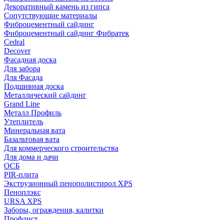
Декоративный камень из гипса
Сопутствующие материалы
Фиброцементный сайдинг
Фиброцементный сайдинг Фибратек
Cedral
Decover
Фасадная доска
Для забора
Для Фасада
Подшивная доска
Металлический сайдинг
Grand Line
Металл Профиль
Утеплитель
Минеральная вата
Базальтовая вата
Для коммерческого строительства
Для дома и дачи
ОСБ
PIR-плита
Экструзионный пенополистирол XPS
Пеноплэкс
URSA XPS
Заборы, ограждения, калитки
Профлист