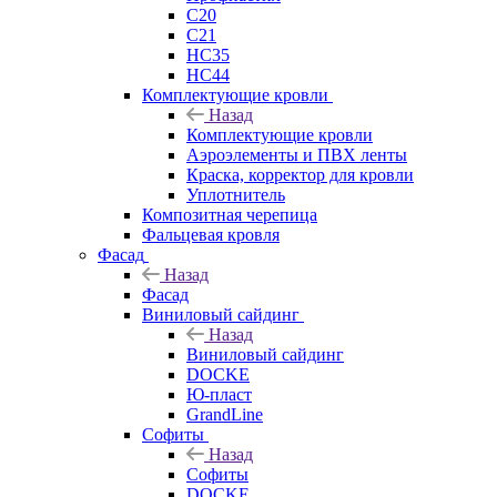
C20
C21
НС35
НС44
Комплектующие кровли
Назад
Комплектующие кровли
Аэроэлементы и ПВХ ленты
Краска, корректор для кровли
Уплотнитель
Композитная черепица
Фальцевая кровля
Фасад
Назад
Фасад
Виниловый сайдинг
Назад
Виниловый сайдинг
DOCKE
Ю-пласт
GrandLine
Софиты
Назад
Софиты
DOCKE