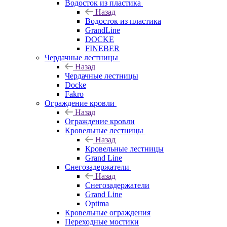
Водосток из пластика
Назад
Водосток из пластика
GrandLine
DOCKE
FINEBER
Чердачные лестницы
Назад
Чердачные лестницы
Docke
Fakro
Ограждение кровли
Назад
Ограждение кровли
Кровельные лестницы
Назад
Кровельные лестницы
Grand Line
Снегозадержатели
Назад
Снегозадержатели
Grand Line
Optima
Кровельные ограждения
Переходные мостики