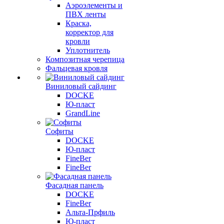
Аэроэлементы и
ПВХ ленты
Краска,
корректор для
кровли
Уплотнитель
Композитная черепица
Фальцевая кровля
Виниловый сайдинг
DOCKE
Ю-пласт
GrandLine
Софиты
DOCKE
Ю-пласт
FineBer
FineBer
Фасадная панель
DOCKE
FineBer
Альта-Прфиль
Ю-пласт