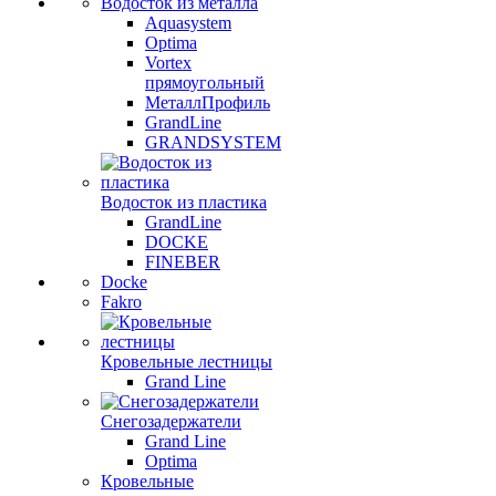
Водосток из металла
Aquasystem
Optima
Vortex
прямоугольный
МеталлПрофиль
GrandLine
GRANDSYSTEM
Водосток из пластика
GrandLine
DOCKE
FINEBER
Docke
Fakro
Кровельные лестницы
Grand Line
Снегозадержатели
Grand Line
Optima
Кровельные