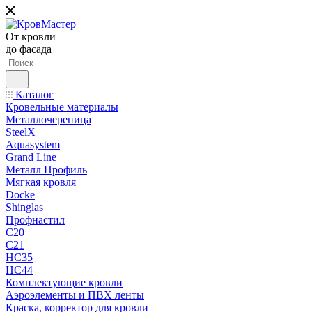
От кровли
до фасада
Каталог
Кровельные материалы
Металлочерепица
SteelX
Aquasystem
Grand Line
Металл Профиль
Мягкая кровля
Docke
Shinglas
Профнастил
C20
C21
НС35
НС44
Комплектующие кровли
Аэроэлементы и ПВХ ленты
Краска, корректор для кровли