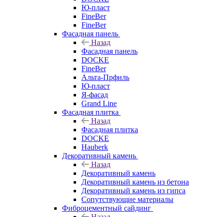
Ю-пласт
FineBer
FineBer
Фасадная панель
Назад
Фасадная панель
DOCKE
FineBer
Альта-Прфиль
Ю-пласт
Я-фасад
Grand Line
Фасадная плитка
Назад
Фасадная плитка
DOCKE
Hauberk
Декоративный камень
Назад
Декоративный камень
Декоративный камень из бетона
Декоративный камень из гипса
Сопутствующие материалы
Фиброцементный сайдинг
Назад