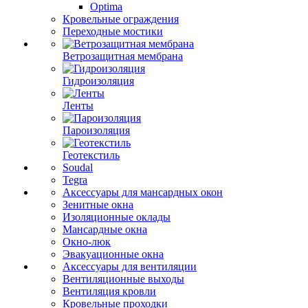
Optima
Кровельные ограждения
Переходные мостики
Ветрозащитная мембрана
Гидроизоляция
Ленты
Пароизоляция
Геотекстиль
Soudal
Tegra
Аксессуары для мансардных окон
Зенитные окна
Изоляционные оклады
Мансардные окна
Окно-люк
Эвакуационные окна
Аксессуары для вентиляции
Вентиляционные выходы
Вентиляция кровли
Кровельные проходки