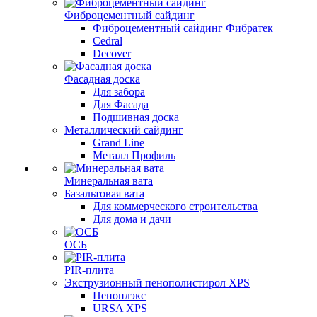
Фиброцементный сайдинг
Фиброцементный сайдинг Фибратек
Cedral
Decover
Фасадная доска
Для забора
Для Фасада
Подшивная доска
Металлический сайдинг
Grand Line
Металл Профиль
Минеральная вата
Базальтовая вата
Для коммерческого строительства
Для дома и дачи
ОСБ
PIR-плита
Экструзионный пенополистирол XPS
Пеноплэкс
URSA XPS