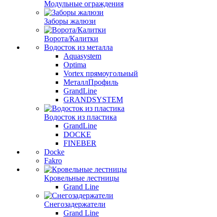
Модульные ограждения
Заборы жалюзи
Ворота/Калитки
Водосток из металла
Aquasystem
Optima
Vortex прямоугольный
МеталлПрофиль
GrandLine
GRANDSYSTEM
Водосток из пластика
GrandLine
DOCKE
FINEBER
Docke
Fakro
Кровельные лестницы
Grand Line
Снегозадержатели
Grand Line