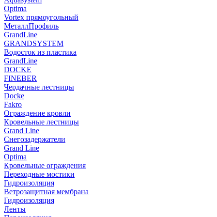
Optima
Vortex прямоугольный
МеталлПрофиль
GrandLine
GRANDSYSTEM
Водосток из пластика
GrandLine
DOCKE
FINEBER
Чердачные лестницы
Docke
Fakro
Ограждение кровли
Кровельные лестницы
Grand Line
Снегозадержатели
Grand Line
Optima
Кровельные ограждения
Переходные мостики
Гидроизоляция
Ветрозащитная мембрана
Гидроизоляция
Ленты