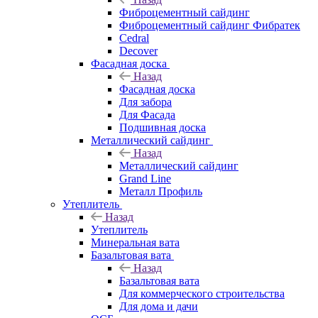
Фиброцементный сайдинг
Фиброцементный сайдинг Фибратек
Cedral
Decover
Фасадная доска
Назад
Фасадная доска
Для забора
Для Фасада
Подшивная доска
Металлический сайдинг
Назад
Металлический сайдинг
Grand Line
Металл Профиль
Утеплитель
Назад
Утеплитель
Минеральная вата
Базальтовая вата
Назад
Базальтовая вата
Для коммерческого строительства
Для дома и дачи