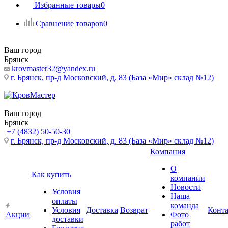
Избранные товары
0
Сравнение товаров
0
Ваш город
Брянск
krovmaster32@yandex.ru
г. Брянск, пр-д Московский, д. 83 (База «Мир» склад №12)
Ваш город
Брянск
+7 (4832) 50-50-30
г. Брянск, пр-д Московский, д. 83 (База «Мир» склад №12)
Компания
О
Как купить
компании
Новости
Условия
Наша
оплаты
команда
Условия
Доставка
Возврат
Конт
Акции
Фото
доставки
работ