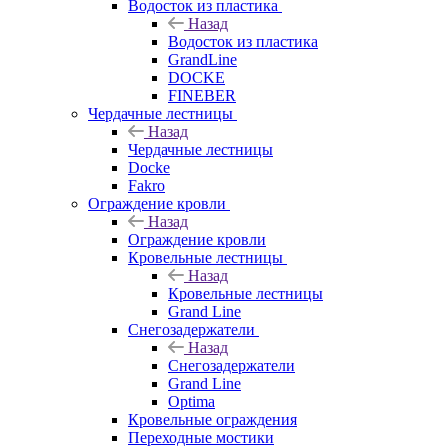
Водосток из пластика
Назад
Водосток из пластика
GrandLine
DOCKE
FINEBER
Чердачные лестницы
Назад
Чердачные лестницы
Docke
Fakro
Ограждение кровли
Назад
Ограждение кровли
Кровельные лестницы
Назад
Кровельные лестницы
Grand Line
Снегозадержатели
Назад
Снегозадержатели
Grand Line
Optima
Кровельные ограждения
Переходные мостики