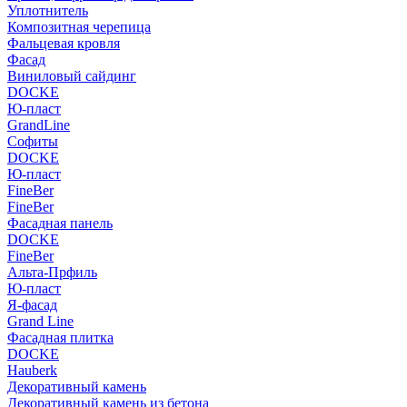
Уплотнитель
Композитная черепица
Фальцевая кровля
Фасад
Виниловый сайдинг
DOCKE
Ю-пласт
GrandLine
Софиты
DOCKE
Ю-пласт
FineBer
FineBer
Фасадная панель
DOCKE
FineBer
Альта-Прфиль
Ю-пласт
Я-фасад
Grand Line
Фасадная плитка
DOCKE
Hauberk
Декоративный камень
Декоративный камень из бетона