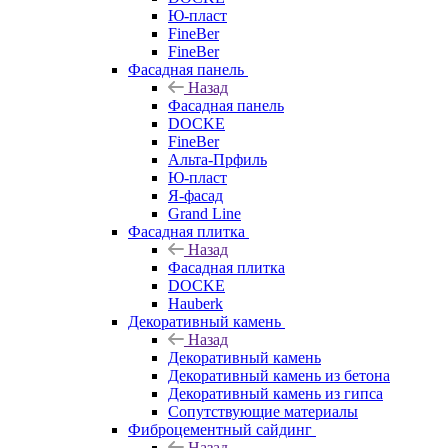
Ю-пласт
FineBer
FineBer
Фасадная панель
Назад
Фасадная панель
DOCKE
FineBer
Альта-Прфиль
Ю-пласт
Я-фасад
Grand Line
Фасадная плитка
Назад
Фасадная плитка
DOCKE
Hauberk
Декоративный камень
Назад
Декоративный камень
Декоративный камень из бетона
Декоративный камень из гипса
Сопутствующие материалы
Фиброцементный сайдинг
Назад