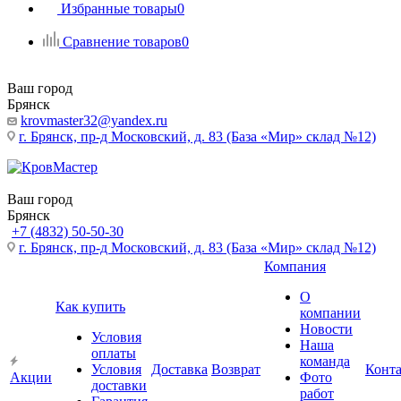
Избранные товары
0
Сравнение товаров
0
Ваш город
Брянск
krovmaster32@yandex.ru
г. Брянск, пр-д Московский, д. 83 (База «Мир» склад №12)
Ваш город
Брянск
+7 (4832) 50-50-30
г. Брянск, пр-д Московский, д. 83 (База «Мир» склад №12)
Компания
О
Как купить
компании
Новости
Условия
Наша
оплаты
команда
Условия
Доставка
Возврат
Конт
Акции
Фото
доставки
работ