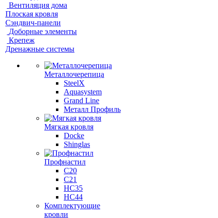
Вентиляция дома
Плоская кровля
Сэндвич-панели
Доборные элементы
Крепеж
Дренажные системы
Металлочерепица
SteelX
Aquasystem
Grand Line
Металл Профиль
Мягкая кровля
Docke
Shinglas
Профнастил
C20
C21
НС35
НС44
Комплектующие
кровли