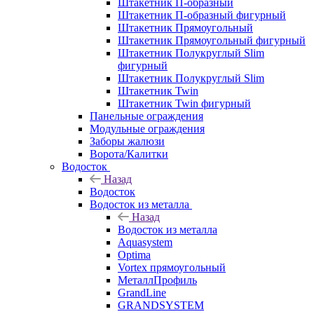
Штакетник П-образный
Штакетник П-образный фигурный
Штакетник Прямоугольный
Штакетник Прямоугольный фигурный
Штакетник Полукруглый Slim
фигурный
Штакетник Полукруглый Slim
Штакетник Twin
Штакетник Twin фигурный
Панельные ограждения
Модульные ограждения
Заборы жалюзи
Ворота/Калитки
Водосток
Назад
Водосток
Водосток из металла
Назад
Водосток из металла
Aquasystem
Optima
Vortex прямоугольный
МеталлПрофиль
GrandLine
GRANDSYSTEM