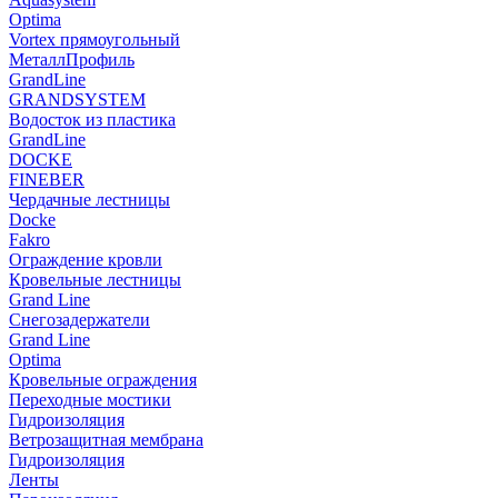
Optima
Vortex прямоугольный
МеталлПрофиль
GrandLine
GRANDSYSTEM
Водосток из пластика
GrandLine
DOCKE
FINEBER
Чердачные лестницы
Docke
Fakro
Ограждение кровли
Кровельные лестницы
Grand Line
Снегозадержатели
Grand Line
Optima
Кровельные ограждения
Переходные мостики
Гидроизоляция
Ветрозащитная мембрана
Гидроизоляция
Ленты