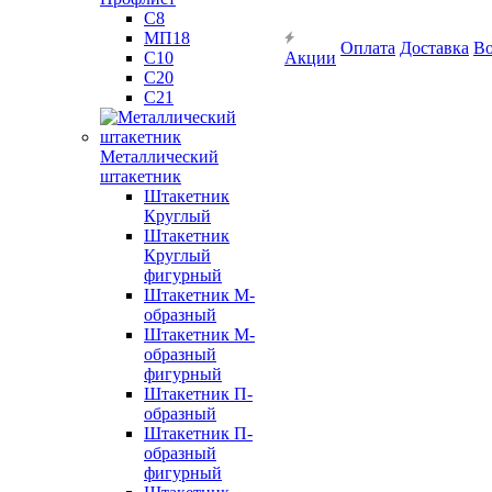
С8
МП18
Оплата
Доставка
Во
С10
Акции
С20
С21
Металлический
штакетник
Штакетник
Круглый
Штакетник
Круглый
фигурный
Штакетник М-
образный
Штакетник М-
образный
фигурный
Штакетник П-
образный
Штакетник П-
образный
фигурный