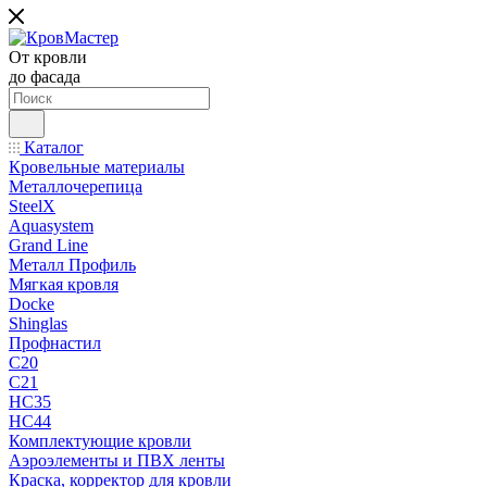
От кровли
до фасада
Каталог
Кровельные материалы
Металлочерепица
SteelX
Aquasystem
Grand Line
Металл Профиль
Мягкая кровля
Docke
Shinglas
Профнастил
C20
C21
НС35
НС44
Комплектующие кровли
Аэроэлементы и ПВХ ленты
Краска, корректор для кровли