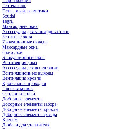
Пароизоляция
Геотекстиль
Пены, клеи, герметики
Soudal
Tegra
Мансардные окна
Аксессуары для мансардных окон
Зенитные окна
Изоляционные оклады
Мансардные окна
Окно-люк
Эвакуационные окна
Вентиляция дома
Аксессуары для вентиляции
Вентиляционные выходы
Вентиляция кровли
Кровельные проходки
Плоская кровля
Сэндвич-панели
Доборные элементы
Доборные элементы забора
Доборные элементы кровли
Доборные элементы фасада
Крепеж
Дюбели для утеплителя