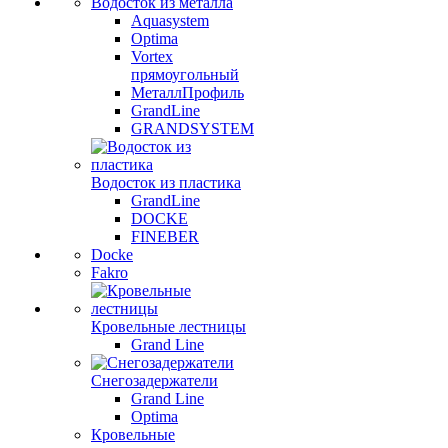
Водосток из металла
Aquasystem
Optima
Vortex
прямоугольный
МеталлПрофиль
GrandLine
GRANDSYSTEM
Водосток из пластика
GrandLine
DOCKE
FINEBER
Docke
Fakro
Кровельные лестницы
Grand Line
Снегозадержатели
Grand Line
Optima
Кровельные