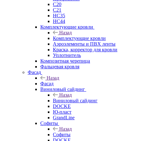
C20
C21
НС35
НС44
Комплектующие кровли
Назад
Комплектующие кровли
Аэроэлементы и ПВХ ленты
Краска, корректор для кровли
Уплотнитель
Композитная черепица
Фальцевая кровля
Фасад
Назад
Фасад
Виниловый сайдинг
Назад
Виниловый сайдинг
DOCKE
Ю-пласт
GrandLine
Софиты
Назад
Софиты
DOCKE