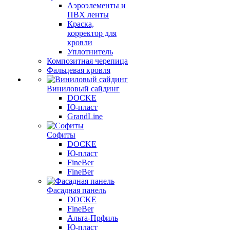
Аэроэлементы и
ПВХ ленты
Краска,
корректор для
кровли
Уплотнитель
Композитная черепица
Фальцевая кровля
Виниловый сайдинг
DOCKE
Ю-пласт
GrandLine
Софиты
DOCKE
Ю-пласт
FineBer
FineBer
Фасадная панель
DOCKE
FineBer
Альта-Прфиль
Ю-пласт