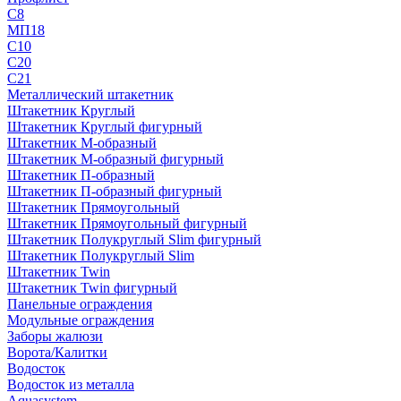
С8
МП18
С10
С20
С21
Металлический штакетник
Штакетник Круглый
Штакетник Круглый фигурный
Штакетник М-образный
Штакетник М-образный фигурный
Штакетник П-образный
Штакетник П-образный фигурный
Штакетник Прямоугольный
Штакетник Прямоугольный фигурный
Штакетник Полукруглый Slim фигурный
Штакетник Полукруглый Slim
Штакетник Twin
Штакетник Twin фигурный
Панельные ограждения
Модульные ограждения
Заборы жалюзи
Ворота/Калитки
Водосток
Водосток из металла
Aquasystem