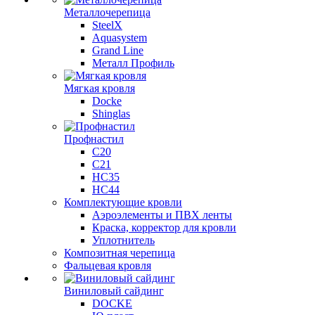
Металлочерепица
SteelX
Aquasystem
Grand Line
Металл Профиль
Мягкая кровля
Docke
Shinglas
Профнастил
C20
C21
НС35
НС44
Комплектующие кровли
Аэроэлементы и ПВХ ленты
Краска, корректор для кровли
Уплотнитель
Композитная черепица
Фальцевая кровля
Виниловый сайдинг
DOCKE