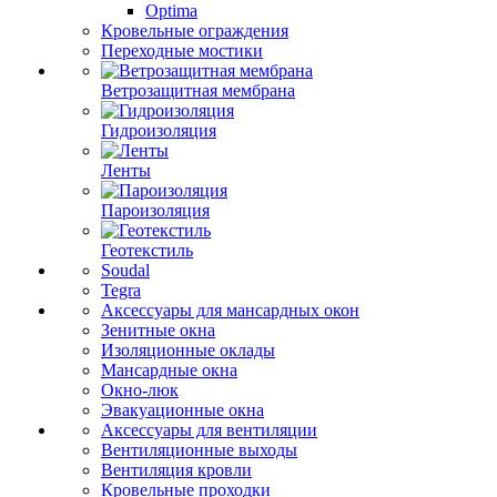
Optima
Кровельные ограждения
Переходные мостики
Ветрозащитная мембрана
Гидроизоляция
Ленты
Пароизоляция
Геотекстиль
Soudal
Tegra
Аксессуары для мансардных окон
Зенитные окна
Изоляционные оклады
Мансардные окна
Окно-люк
Эвакуационные окна
Аксессуары для вентиляции
Вентиляционные выходы
Вентиляция кровли
Кровельные проходки