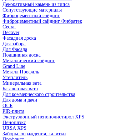
Декоративный камень из гипса
Сопутствующие материалы
Фиброцементный сайдинг
Фиброцементный сайдинг Фибратек
Cedral
Decover
Фасадная доска
Для забора
Для Фасада
Подшивная доска
Металлический сайдинг
Grand Line
Металл Профиль
Утеплитель
Минеральная вата
Базальтовая вата
Для коммерческого строительства
Для дома и дачи
ОСБ
PIR-плита
Экструзионный пенополистирол XPS
Пеноплэкс
URSA XPS
Заборы, ограждения, калитки
Профлист