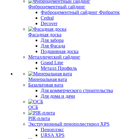
Фиброцементный сайдинг
Фиброцементный сайдинг Фибратек
Cedral
Decover
Фасадная доска
Для забора
Для Фасада
Подшивная доска
Металлический сайдинг
Grand Line
Металл Профиль
Минеральная вата
Базальтовая вата
Для коммерческого строительства
Для дома и дачи
ОСБ
PIR-плита
Экструзионный пенополистирол XPS
Пеноплэкс
URSA XPS