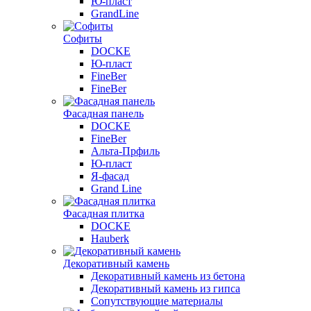
Ю-пласт
GrandLine
Софиты
DOCKE
Ю-пласт
FineBer
FineBer
Фасадная панель
DOCKE
FineBer
Альта-Прфиль
Ю-пласт
Я-фасад
Grand Line
Фасадная плитка
DOCKE
Hauberk
Декоративный камень
Декоративный камень из бетона
Декоративный камень из гипса
Сопутствующие материалы