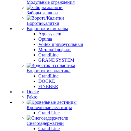
Модульные ограждения
Заборы жалюзи
Ворота/Калитки
Водосток из металла
Aquasystem
Optima
Vortex прямоугольный
МеталлПрофиль
GrandLine
GRANDSYSTEM
Водосток из пластика
GrandLine
DOCKE
FINEBER
Docke
Fakro
Кровельные лестницы
Grand Line
Снегозадержатели
Grand Line