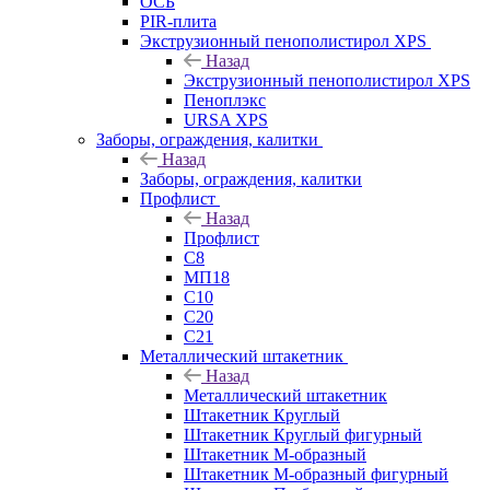
ОСБ
PIR-плита
Экструзионный пенополистирол XPS
Назад
Экструзионный пенополистирол XPS
Пеноплэкс
URSA XPS
Заборы, ограждения, калитки
Назад
Заборы, ограждения, калитки
Профлист
Назад
Профлист
С8
МП18
С10
С20
С21
Металлический штакетник
Назад
Металлический штакетник
Штакетник Круглый
Штакетник Круглый фигурный
Штакетник М-образный
Штакетник М-образный фигурный