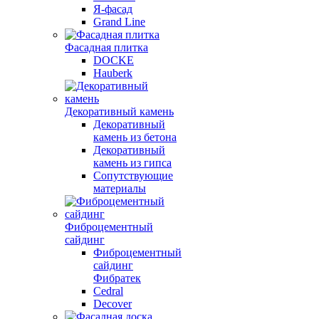
Я-фасад
Grand Line
Фасадная плитка
DOCKE
Hauberk
Декоративный камень
Декоративный
камень из бетона
Декоративный
камень из гипса
Сопутствующие
материалы
Фиброцементный
сайдинг
Фиброцементный
сайдинг
Фибратек
Cedral
Decover