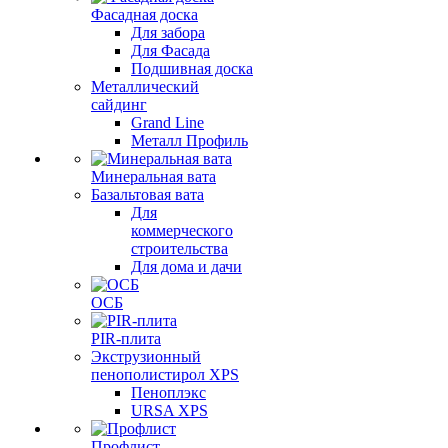
Фасадная доска
Для забора
Для Фасада
Подшивная доска
Металлический
сайдинг
Grand Line
Металл Профиль
Минеральная вата
Базальтовая вата
Для
коммерческого
строительства
Для дома и дачи
ОСБ
PIR-плита
Экструзионный
пенополистирол XPS
Пеноплэкс
URSA XPS
Профлист