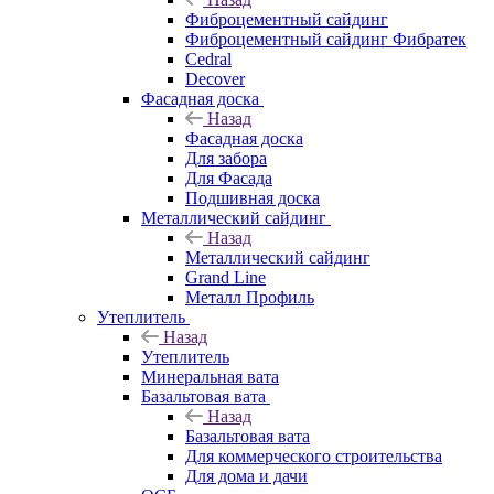
Фиброцементный сайдинг
Фиброцементный сайдинг Фибратек
Cedral
Decover
Фасадная доска
Назад
Фасадная доска
Для забора
Для Фасада
Подшивная доска
Металлический сайдинг
Назад
Металлический сайдинг
Grand Line
Металл Профиль
Утеплитель
Назад
Утеплитель
Минеральная вата
Базальтовая вата
Назад
Базальтовая вата
Для коммерческого строительства
Для дома и дачи