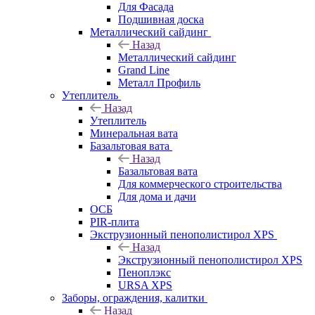
Для Фасада
Подшивная доска
Металлический сайдинг
Назад
Металлический сайдинг
Grand Line
Металл Профиль
Утеплитель
Назад
Утеплитель
Минеральная вата
Базальтовая вата
Назад
Базальтовая вата
Для коммерческого строительства
Для дома и дачи
ОСБ
PIR-плита
Экструзионный пенополистирол XPS
Назад
Экструзионный пенополистирол XPS
Пеноплэкс
URSA XPS
Заборы, ограждения, калитки
Назад