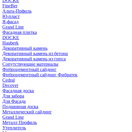
DOCKE
FineBer
Альта-Прфиль
Ю-пласт
Я-фасад
Grand Line
Фасадная плитка
DOCKE
Hauberk
Декоративный камень
Декоративный камень из бетона
Декоративный камень из гипса
Сопутствующие материалы
Фиброцементный сайдинг
Фиброцементный сайдинг Фибратек
Cedral
Decover
Фасадная доска
Для забора
Для Фасада
Подшивная доска
Металлический сайдинг
Grand Line
Металл Профиль
Утеплитель