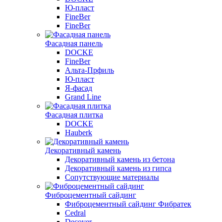
Ю-пласт
FineBer
FineBer
Фасадная панель
DOCKE
FineBer
Альта-Прфиль
Ю-пласт
Я-фасад
Grand Line
Фасадная плитка
DOCKE
Hauberk
Декоративный камень
Декоративный камень из бетона
Декоративный камень из гипса
Сопутствующие материалы
Фиброцементный сайдинг
Фиброцементный сайдинг Фибратек
Cedral
Decover