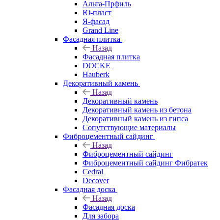
Альта-Прфиль
Ю-пласт
Я-фасад
Grand Line
Фасадная плитка
Назад
Фасадная плитка
DOCKE
Hauberk
Декоративный камень
Назад
Декоративный камень
Декоративный камень из бетона
Декоративный камень из гипса
Сопутствующие материалы
Фиброцементный сайдинг
Назад
Фиброцементный сайдинг
Фиброцементный сайдинг Фибратек
Cedral
Decover
Фасадная доска
Назад
Фасадная доска
Для забора