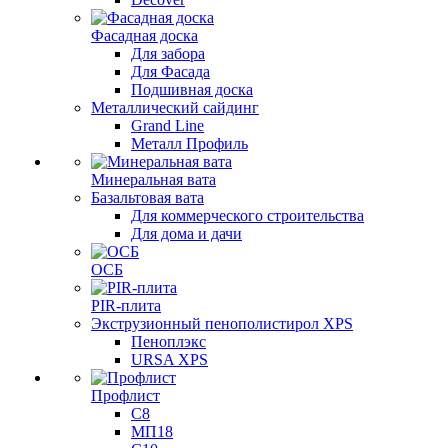
Фасадная доска
Для забора
Для Фасада
Подшивная доска
Металлический сайдинг
Grand Line
Металл Профиль
Минеральная вата
Базальтовая вата
Для коммерческого строительства
Для дома и дачи
ОСБ
PIR-плита
Экструзионный пенополистирол XPS
Пеноплэкс
URSA XPS
Профлист
С8
МП18