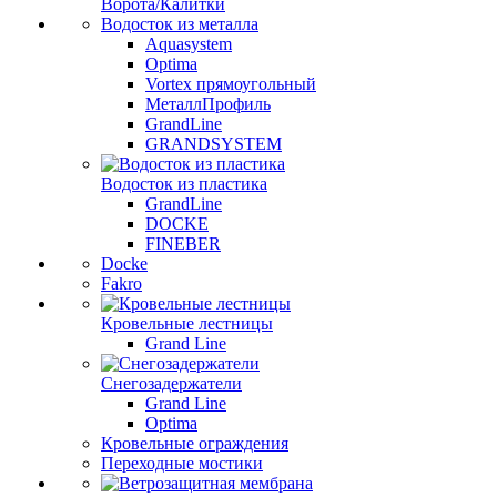
Ворота/Калитки
Водосток из металла
Aquasystem
Optima
Vortex прямоугольный
МеталлПрофиль
GrandLine
GRANDSYSTEM
Водосток из пластика
GrandLine
DOCKE
FINEBER
Docke
Fakro
Кровельные лестницы
Grand Line
Снегозадержатели
Grand Line
Optima
Кровельные ограждения
Переходные мостики