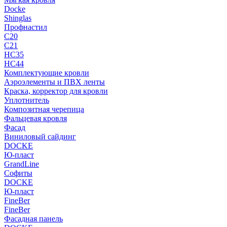
Docke
Shinglas
Профнастил
C20
C21
НС35
НС44
Комплектующие кровли
Аэроэлементы и ПВХ ленты
Краска, корректор для кровли
Уплотнитель
Композитная черепица
Фальцевая кровля
Фасад
Виниловый сайдинг
DOCKE
Ю-пласт
GrandLine
Софиты
DOCKE
Ю-пласт
FineBer
FineBer
Фасадная панель