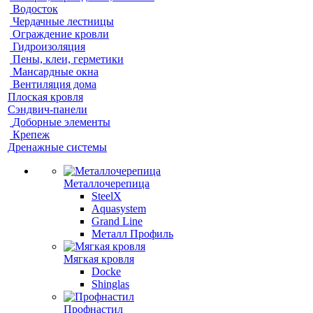
Водосток
Чердачные лестницы
Ограждение кровли
Гидроизоляция
Пены, клеи, герметики
Мансардные окна
Вентиляция дома
Плоская кровля
Сэндвич-панели
Доборные элементы
Крепеж
Дренажные системы
Металлочерепица
SteelX
Aquasystem
Grand Line
Металл Профиль
Мягкая кровля
Docke
Shinglas
Профнастил