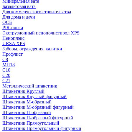
Минеральная вата
Базальтовая вата
Для коммерческого строительства
Для дома и дачи
ОСБ
PIR-плита
Экструзионный пенополистирол XPS
Пеноплэкс
URSA XPS
Заборы, ограждения, калитки
Профлист
С8
МП18
С10
С20
С21
Металлический штакетник
Штакетник Круглый
Штакетник Круглый фигурный
Штакетник М-образный
Штакетник М-образный фигурный
Штакетник П-образный
Штакетник П-образный фигурный
Штакетник Прямоугольный
Штакетник Прямоугольный фигурный