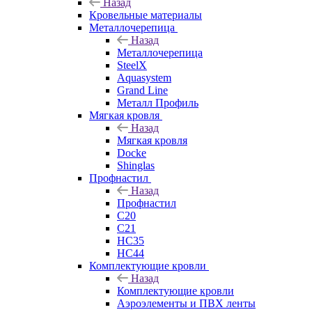
Назад
Кровельные материалы
Металлочерепица
Назад
Металлочерепица
SteelX
Aquasystem
Grand Line
Металл Профиль
Мягкая кровля
Назад
Мягкая кровля
Docke
Shinglas
Профнастил
Назад
Профнастил
C20
C21
НС35
НС44
Комплектующие кровли
Назад
Комплектующие кровли
Аэроэлементы и ПВХ ленты