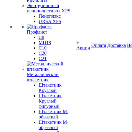
PIR-плита
Экструзионный
пенополистирол XPS
Пеноплэкс
URSA XPS
Профлист
С8
МП18
Оплата
Доставка
Во
С10
Акции
С20
С21
Металлический
штакетник
Штакетник
Круглый
Штакетник
Круглый
фигурный
Штакетник М-
образный
Штакетник М-
образный