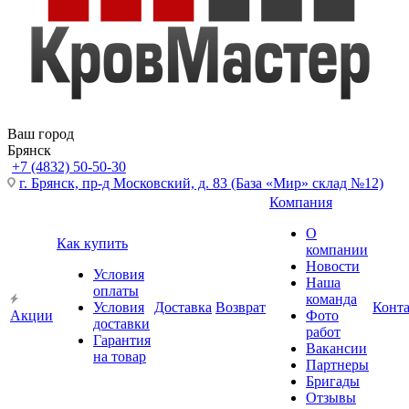
Ваш город
Брянск
+7 (4832) 50-50-30
г. Брянск, пр-д Московский, д. 83 (База «Мир» склад №12)
Компания
О
Как купить
компании
Новости
Условия
Наша
оплаты
команда
Условия
Доставка
Возврат
Конт
Акции
Фото
доставки
работ
Гарантия
Вакансии
на товар
Партнеры
Бригады
Отзывы