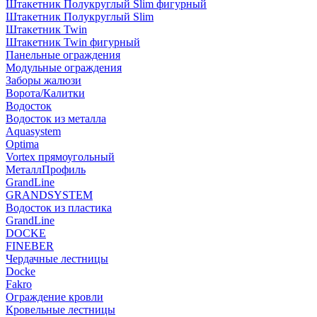
Штакетник Полукруглый Slim фигурный
Штакетник Полукруглый Slim
Штакетник Twin
Штакетник Twin фигурный
Панельные ограждения
Модульные ограждения
Заборы жалюзи
Ворота/Калитки
Водосток
Водосток из металла
Aquasystem
Optima
Vortex прямоугольный
МеталлПрофиль
GrandLine
GRANDSYSTEM
Водосток из пластика
GrandLine
DOCKE
FINEBER
Чердачные лестницы
Docke
Fakro
Ограждение кровли
Кровельные лестницы