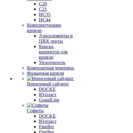
C20
C21
НС35
НС44
Комплектующие
кровли
Аэроэлементы и
ПВХ ленты
Краска,
корректор для
кровли
Уплотнитель
Композитная черепица
Фальцевая кровля
Виниловый сайдинг
DOCKE
Ю-пласт
GrandLine
Софиты
DOCKE
Ю-пласт
FineBer
FineBer