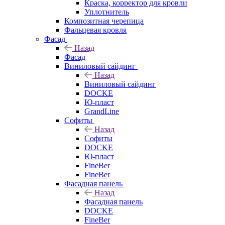
Краска, корректор для кровли
Уплотнитель
Композитная черепица
Фальцевая кровля
Фасад
Назад
Фасад
Виниловый сайдинг
Назад
Виниловый сайдинг
DOCKE
Ю-пласт
GrandLine
Софиты
Назад
Софиты
DOCKE
Ю-пласт
FineBer
FineBer
Фасадная панель
Назад
Фасадная панель
DOCKE
FineBer