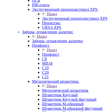
ОСБ
PIR-плита
Экструзионный пенополистирол XPS
Назад
Экструзионный пенополистирол XPS
Пеноплэкс
URSA XPS
Заборы, ограждения, калитки
Назад
Заборы, ограждения, калитки
Профлист
Назад
Профлист
С8
МП18
С10
С20
С21
Металлический штакетник
Назад
Металлический штакетник
Штакетник Круглый
Штакетник Круглый фигурный
Штакетник М-образный
Штакетник М-образный фигурный