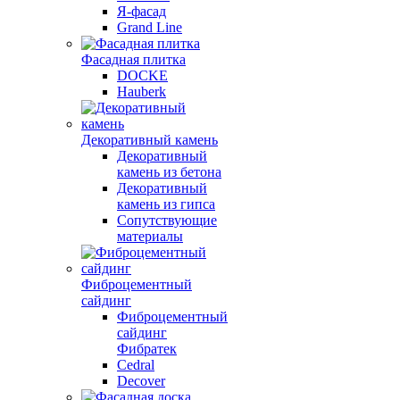
Я-фасад
Grand Line
Фасадная плитка
DOCKE
Hauberk
Декоративный камень
Декоративный
камень из бетона
Декоративный
камень из гипса
Сопутствующие
материалы
Фиброцементный
сайдинг
Фиброцементный
сайдинг
Фибратек
Cedral
Decover