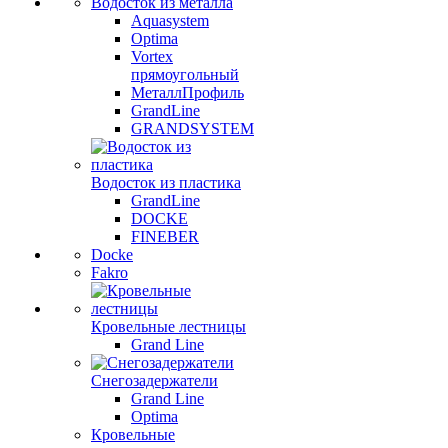
Водосток из металла
Aquasystem
Optima
Vortex
прямоугольный
МеталлПрофиль
GrandLine
GRANDSYSTEM
Водосток из пластика
GrandLine
DOCKE
FINEBER
Docke
Fakro
Кровельные лестницы
Grand Line
Снегозадержатели
Grand Line
Optima
Кровельные