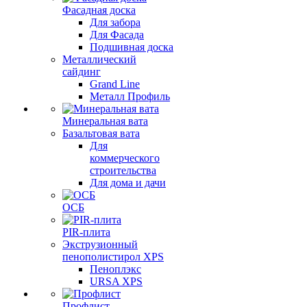
Фасадная доска
Для забора
Для Фасада
Подшивная доска
Металлический
сайдинг
Grand Line
Металл Профиль
Минеральная вата
Базальтовая вата
Для
коммерческого
строительства
Для дома и дачи
ОСБ
PIR-плита
Экструзионный
пенополистирол XPS
Пеноплэкс
URSA XPS
Профлист