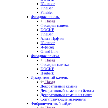
Ю-пласт
FineBer
FineBer
Фасадная панель
Назад
Фасадная панель
DOCKE
FineBer
Альта-Прфиль
Ю-пласт
Я-фасад
Grand Line
Фасадная плитка
Назад
Фасадная плитка
DOCKE
Hauberk
Декоративный камень
Назад
Декоративный камень
Декоративный камень из бетона
Декоративный камень из гипса
Сопутствующие материалы
Фиброцементный сайдинг
Назад