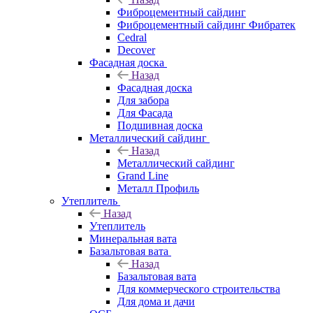
Фиброцементный сайдинг
Фиброцементный сайдинг Фибратек
Cedral
Decover
Фасадная доска
Назад
Фасадная доска
Для забора
Для Фасада
Подшивная доска
Металлический сайдинг
Назад
Металлический сайдинг
Grand Line
Металл Профиль
Утеплитель
Назад
Утеплитель
Минеральная вата
Базальтовая вата
Назад
Базальтовая вата
Для коммерческого строительства
Для дома и дачи