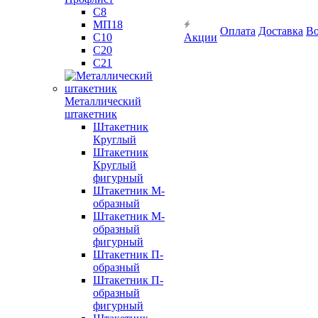
С8
МП18
Оплата
Доставка
Во
С10
Акции
С20
С21
Металлический
штакетник
Штакетник
Круглый
Штакетник
Круглый
фигурный
Штакетник М-
образный
Штакетник М-
образный
фигурный
Штакетник П-
образный
Штакетник П-
образный
фигурный