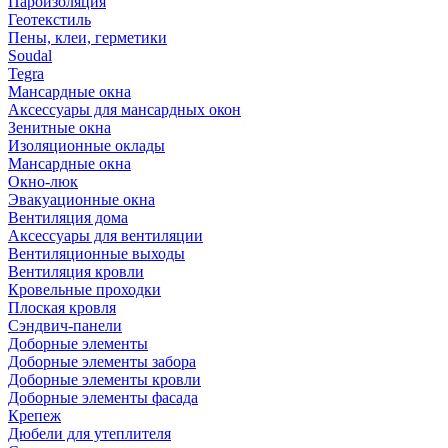
Пароизоляция
Геотекстиль
Пены, клеи, герметики
Soudal
Tegra
Мансардные окна
Аксессуары для мансардных окон
Зенитные окна
Изоляционные оклады
Мансардные окна
Окно-люк
Эвакуационные окна
Вентиляция дома
Аксессуары для вентиляции
Вентиляционные выходы
Вентиляция кровли
Кровельные проходки
Плоская кровля
Сэндвич-панели
Доборные элементы
Доборные элементы забора
Доборные элементы кровли
Доборные элементы фасада
Крепеж
Дюбели для утеплителя