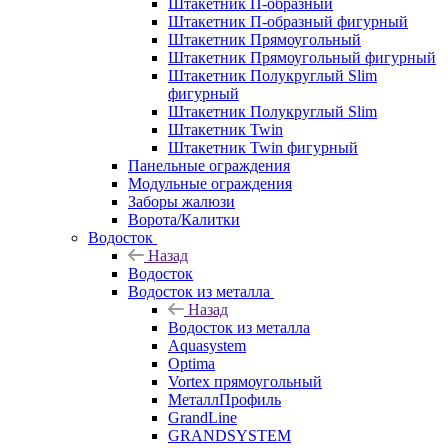
Штакетник П-образный
Штакетник П-образный фигурный
Штакетник Прямоугольный
Штакетник Прямоугольный фигурный
Штакетник Полукруглый Slim
фигурный
Штакетник Полукруглый Slim
Штакетник Twin
Штакетник Twin фигурный
Панельные ограждения
Модульные ограждения
Заборы жалюзи
Ворота/Калитки
Водосток
Назад
Водосток
Водосток из металла
Назад
Водосток из металла
Aquasystem
Optima
Vortex прямоугольный
МеталлПрофиль
GrandLine
GRANDSYSTEM