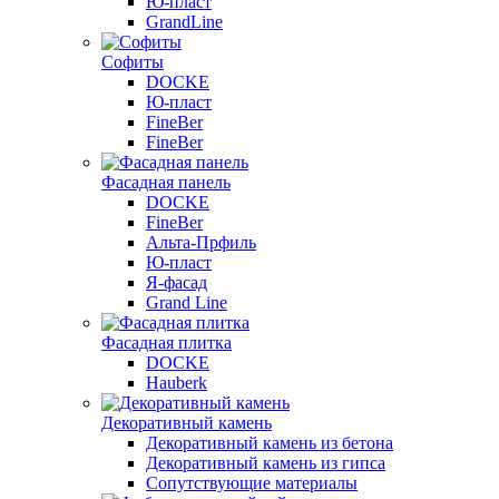
Ю-пласт
GrandLine
Софиты
DOCKE
Ю-пласт
FineBer
FineBer
Фасадная панель
DOCKE
FineBer
Альта-Прфиль
Ю-пласт
Я-фасад
Grand Line
Фасадная плитка
DOCKE
Hauberk
Декоративный камень
Декоративный камень из бетона
Декоративный камень из гипса
Сопутствующие материалы