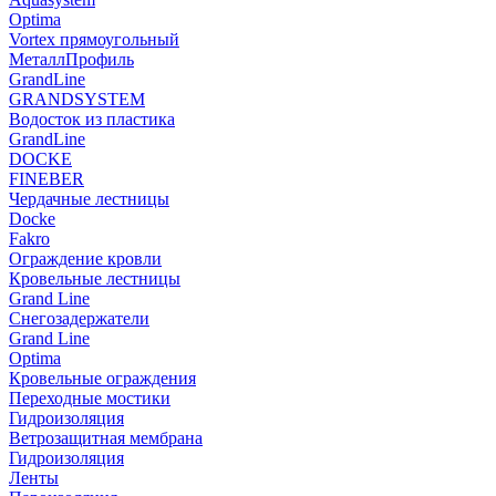
Optima
Vortex прямоугольный
МеталлПрофиль
GrandLine
GRANDSYSTEM
Водосток из пластика
GrandLine
DOCKE
FINEBER
Чердачные лестницы
Docke
Fakro
Ограждение кровли
Кровельные лестницы
Grand Line
Снегозадержатели
Grand Line
Optima
Кровельные ограждения
Переходные мостики
Гидроизоляция
Ветрозащитная мембрана
Гидроизоляция
Ленты