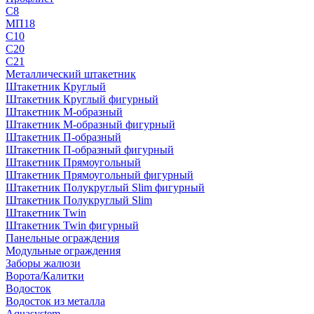
С8
МП18
С10
С20
С21
Металлический штакетник
Штакетник Круглый
Штакетник Круглый фигурный
Штакетник М-образный
Штакетник М-образный фигурный
Штакетник П-образный
Штакетник П-образный фигурный
Штакетник Прямоугольный
Штакетник Прямоугольный фигурный
Штакетник Полукруглый Slim фигурный
Штакетник Полукруглый Slim
Штакетник Twin
Штакетник Twin фигурный
Панельные ограждения
Модульные ограждения
Заборы жалюзи
Ворота/Калитки
Водосток
Водосток из металла
Aquasystem