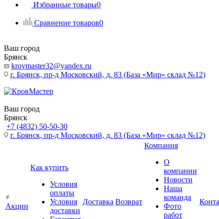
Избранные товары
0
Сравнение товаров
0
Ваш город
Брянск
krovmaster32@yandex.ru
г. Брянск, пр-д Московский, д. 83 (База «Мир» склад №12)
Ваш город
Брянск
+7 (4832) 50-50-30
г. Брянск, пр-д Московский, д. 83 (База «Мир» склад №12)
Компания
О
Как купить
компании
Новости
Условия
Наша
оплаты
команда
Условия
Доставка
Возврат
Конт
Акции
Фото
доставки
работ