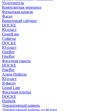
Уплотнитель
Композитная черепица
Фальцевая кровля
Фасад
Виниловый сайдинг
DOCKE
Ю-пласт
GrandLine
Софиты
DOCKE
Ю-пласт
FineBer
FineBer
Фасадная панель
DOCKE
FineBer
Альта-Прфиль
Ю-пласт
Я-фасад
Grand Line
Фасадная плитка
DOCKE
Hauberk
Декоративный камень
Декоративный камень из бетона