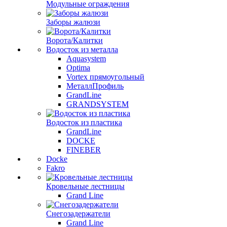
Модульные ограждения
Заборы жалюзи
Ворота/Калитки
Водосток из металла
Aquasystem
Optima
Vortex прямоугольный
МеталлПрофиль
GrandLine
GRANDSYSTEM
Водосток из пластика
GrandLine
DOCKE
FINEBER
Docke
Fakro
Кровельные лестницы
Grand Line
Снегозадержатели
Grand Line