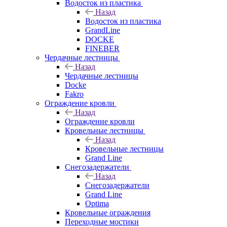
Водосток из пластика
Назад
Водосток из пластика
GrandLine
DOCKE
FINEBER
Чердачные лестницы
Назад
Чердачные лестницы
Docke
Fakro
Ограждение кровли
Назад
Ограждение кровли
Кровельные лестницы
Назад
Кровельные лестницы
Grand Line
Снегозадержатели
Назад
Снегозадержатели
Grand Line
Optima
Кровельные ограждения
Переходные мостики