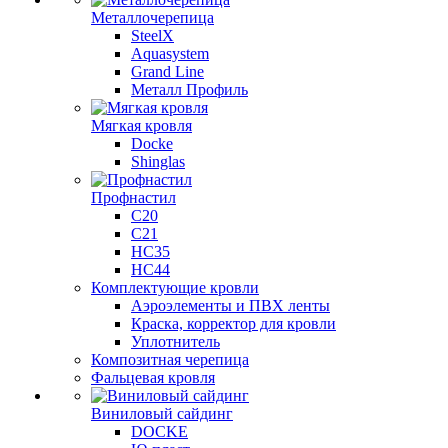
Металлочерепица
SteelX
Aquasystem
Grand Line
Металл Профиль
Мягкая кровля
Docke
Shinglas
Профнастил
C20
C21
НС35
НС44
Комплектующие кровли
Аэроэлементы и ПВХ ленты
Краска, корректор для кровли
Уплотнитель
Композитная черепица
Фальцевая кровля
Виниловый сайдинг
DOCKE