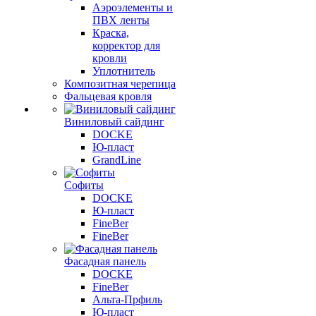
Аэроэлементы и
ПВХ ленты
Краска,
корректор для
кровли
Уплотнитель
Композитная черепица
Фальцевая кровля
Виниловый сайдинг
DOCKE
Ю-пласт
GrandLine
Софиты
DOCKE
Ю-пласт
FineBer
FineBer
Фасадная панель
DOCKE
FineBer
Альта-Прфиль
Ю-пласт