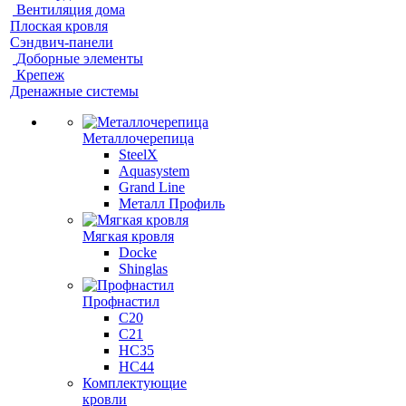
Вентиляция дома
Плоская кровля
Сэндвич-панели
Доборные элементы
Крепеж
Дренажные системы
Металлочерепица
SteelX
Aquasystem
Grand Line
Металл Профиль
Мягкая кровля
Docke
Shinglas
Профнастил
C20
C21
НС35
НС44
Комплектующие
кровли