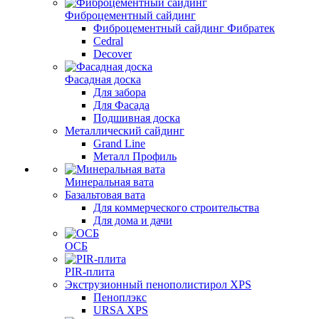
Фиброцементный сайдинг
Фиброцементный сайдинг Фибратек
Cedral
Decover
Фасадная доска
Для забора
Для Фасада
Подшивная доска
Металлический сайдинг
Grand Line
Металл Профиль
Минеральная вата
Базальтовая вата
Для коммерческого строительства
Для дома и дачи
ОСБ
PIR-плита
Экструзионный пенополистирол XPS
Пеноплэкс
URSA XPS