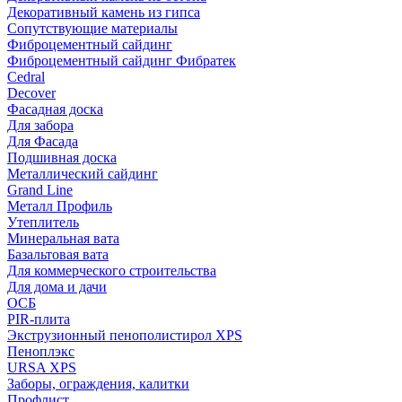
Декоративный камень из гипса
Сопутствующие материалы
Фиброцементный сайдинг
Фиброцементный сайдинг Фибратек
Cedral
Decover
Фасадная доска
Для забора
Для Фасада
Подшивная доска
Металлический сайдинг
Grand Line
Металл Профиль
Утеплитель
Минеральная вата
Базальтовая вата
Для коммерческого строительства
Для дома и дачи
ОСБ
PIR-плита
Экструзионный пенополистирол XPS
Пеноплэкс
URSA XPS
Заборы, ограждения, калитки
Профлист