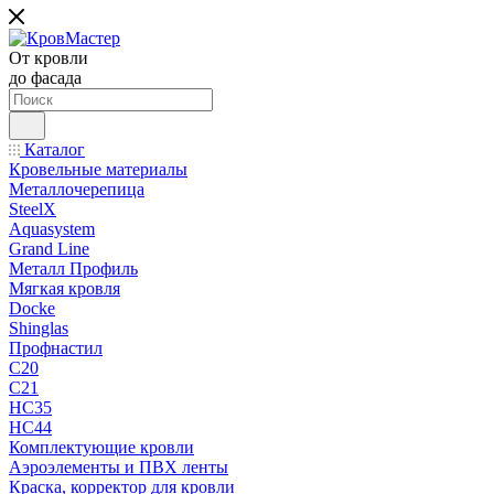
От кровли
до фасада
Каталог
Кровельные материалы
Металлочерепица
SteelX
Aquasystem
Grand Line
Металл Профиль
Мягкая кровля
Docke
Shinglas
Профнастил
C20
C21
НС35
НС44
Комплектующие кровли
Аэроэлементы и ПВХ ленты
Краска, корректор для кровли