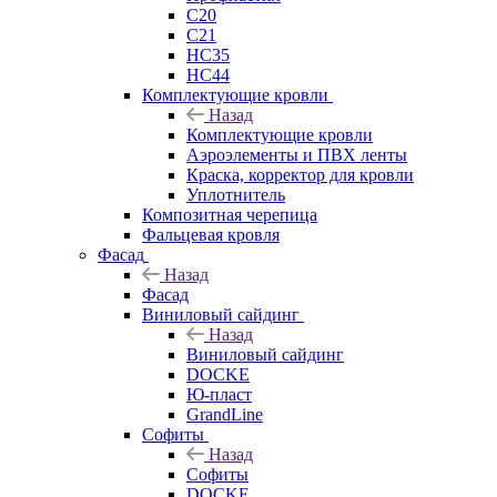
C20
C21
НС35
НС44
Комплектующие кровли
Назад
Комплектующие кровли
Аэроэлементы и ПВХ ленты
Краска, корректор для кровли
Уплотнитель
Композитная черепица
Фальцевая кровля
Фасад
Назад
Фасад
Виниловый сайдинг
Назад
Виниловый сайдинг
DOCKE
Ю-пласт
GrandLine
Софиты
Назад
Софиты
DOCKE