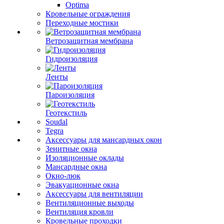
Optima
Кровельные ограждения
Переходные мостики
Ветрозащитная мембрана
Гидроизоляция
Ленты
Пароизоляция
Геотекстиль
Soudal
Tegra
Аксессуары для мансардных окон
Зенитные окна
Изоляционные оклады
Мансардные окна
Окно-люк
Эвакуационные окна
Аксессуары для вентиляции
Вентиляционные выходы
Вентиляция кровли
Кровельные проходки