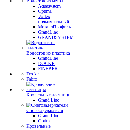
Водосток из металла
Aquasystem
Optima
Vortex
прямоугольный
МеталлПрофиль
GrandLine
GRANDSYSTEM
Водосток из пластика
GrandLine
DOCKE
FINEBER
Docke
Fakro
Кровельные лестницы
Grand Line
Снегозадержатели
Grand Line
Optima
Кровельные