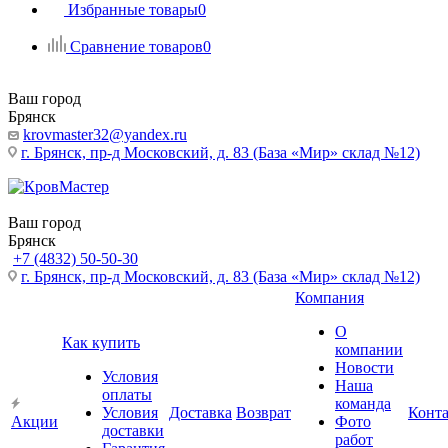
Избранные товары
0
Сравнение товаров
0
Ваш город
Брянск
krovmaster32@yandex.ru
г. Брянск, пр-д Московский, д. 83 (База «Мир» склад №12)
Ваш город
Брянск
+7 (4832) 50-50-30
г. Брянск, пр-д Московский, д. 83 (База «Мир» склад №12)
Компания
О
Как купить
компании
Новости
Условия
Наша
оплаты
команда
Условия
Доставка
Возврат
Конт
Акции
Фото
доставки
работ