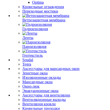
Optima
Кровельные ограждения
Переходные мостики
Ветрозащитная мембрана
Гидроизоляция
Ленты
Пароизоляция
Геотекстиль
Soudal
Tegra
Аксессуары для мансардных окон
Зенитные окна
Изоляционные оклады
Мансардные окна
Окно-люк
Эвакуационные окна
Аксессуары для вентиляции
Вентиляционные выходы
Вентиляция кровли
Кровельные проходки