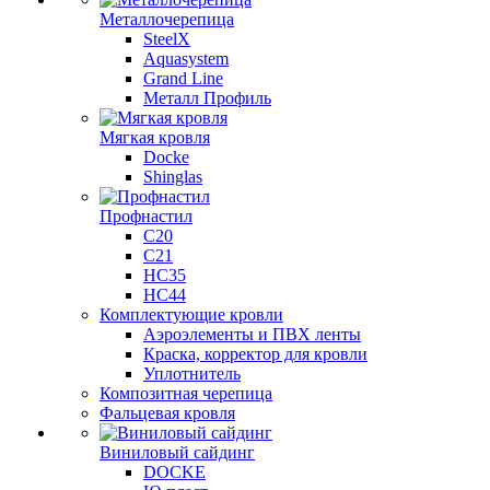
Металлочерепица
SteelX
Aquasystem
Grand Line
Металл Профиль
Мягкая кровля
Docke
Shinglas
Профнастил
C20
C21
НС35
НС44
Комплектующие кровли
Аэроэлементы и ПВХ ленты
Краска, корректор для кровли
Уплотнитель
Композитная черепица
Фальцевая кровля
Виниловый сайдинг
DOCKE