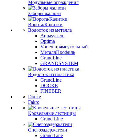
Модульные ограждения
Заборы жалюзи
Ворота/Калитки
Водосток из металла
Aquasystem
Optima
Vortex прямоугольный
МеталлПрофиль
GrandLine
GRANDSYSTEM
Водосток из пластика
GrandLine
DOCKE
FINEBER
Docke
Fakro
Кровельные лестницы
Grand Line
Снегозадержатели
Grand Line