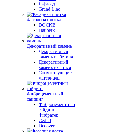
Я-фасад
Grand Line
Фасадная плитка
DOCKE
Hauberk
Декоративный камень
Декоративный
камень из бетона
Декоративный
камень из гипса
Сопутствующие
материалы
Фиброцементный
сайдинг
Фиброцементный
сайдинг
Фибратек
Cedral
Decover