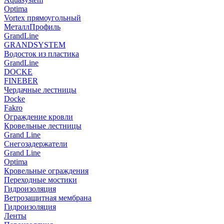
Optima
Vortex прямоугольный
МеталлПрофиль
GrandLine
GRANDSYSTEM
Водосток из пластика
GrandLine
DOCKE
FINEBER
Чердачные лестницы
Docke
Fakro
Ограждение кровли
Кровельные лестницы
Grand Line
Снегозадержатели
Grand Line
Optima
Кровельные ограждения
Переходные мостики
Гидроизоляция
Ветрозащитная мембрана
Гидроизоляция
Ленты