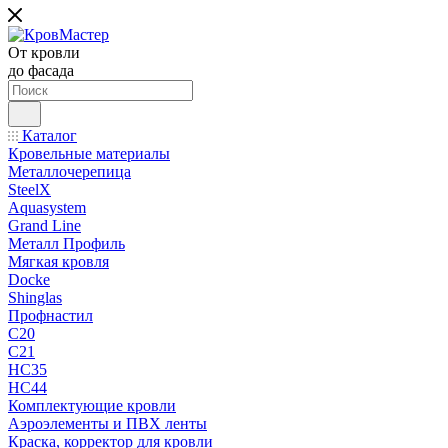
От кровли
до фасада
Каталог
Кровельные материалы
Металлочерепица
SteelX
Aquasystem
Grand Line
Металл Профиль
Мягкая кровля
Docke
Shinglas
Профнастил
C20
C21
НС35
НС44
Комплектующие кровли
Аэроэлементы и ПВХ ленты
Краска, корректор для кровли