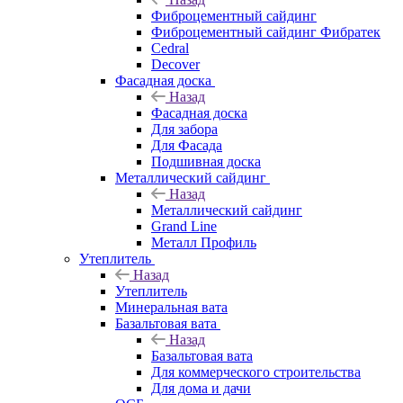
Фиброцементный сайдинг
Фиброцементный сайдинг Фибратек
Cedral
Decover
Фасадная доска
Назад
Фасадная доска
Для забора
Для Фасада
Подшивная доска
Металлический сайдинг
Назад
Металлический сайдинг
Grand Line
Металл Профиль
Утеплитель
Назад
Утеплитель
Минеральная вата
Базальтовая вата
Назад
Базальтовая вата
Для коммерческого строительства
Для дома и дачи