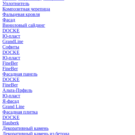
Уплотнитель
Композитная черепица
Фальцевая кровля
Фасад
Виниловый сайдинг
DOCKE
Ю-пласт
GrandLine
Софиты
DOCKE
Ю-пласт
FineBer
FineBer
Фасадная панель
DOCKE
FineBer
Альта-Прфиль
Ю-пласт
Я-фасад
Grand Line
Фасадная плитка
DOCKE
Hauberk
Декоративный камень
Декоративный камень из бетона