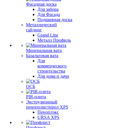
Фасадная доска
Для забора
Для Фасада
Подшивная доска
Металлический
сайдинг
Grand Line
Металл Профиль
Минеральная вата
Базальтовая вата
Для
коммерческого
строительства
Для дома и дачи
ОСБ
PIR-плита
Экструзионный
пенополистирол XPS
Пеноплэкс
URSA XPS
Профлист