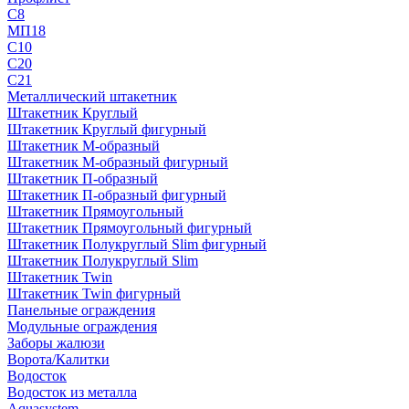
С8
МП18
С10
С20
С21
Металлический штакетник
Штакетник Круглый
Штакетник Круглый фигурный
Штакетник М-образный
Штакетник М-образный фигурный
Штакетник П-образный
Штакетник П-образный фигурный
Штакетник Прямоугольный
Штакетник Прямоугольный фигурный
Штакетник Полукруглый Slim фигурный
Штакетник Полукруглый Slim
Штакетник Twin
Штакетник Twin фигурный
Панельные ограждения
Модульные ограждения
Заборы жалюзи
Ворота/Калитки
Водосток
Водосток из металла
Aquasystem