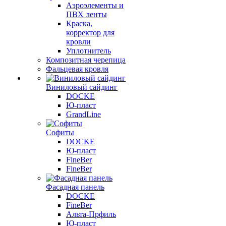
Аэроэлементы и
ПВХ ленты
Краска,
корректор для
кровли
Уплотнитель
Композитная черепица
Фальцевая кровля
Виниловый сайдинг
DOCKE
Ю-пласт
GrandLine
Софиты
DOCKE
Ю-пласт
FineBer
FineBer
Фасадная панель
DOCKE
FineBer
Альта-Прфиль
Ю-пласт