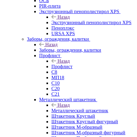
ОСБ
PIR-плита
Экструзионный пенополистирол XPS
Назад
Экструзионный пенополистирол XPS
Пеноплэкс
URSA XPS
Заборы, ограждения, калитки
Назад
Заборы, ограждения, калитки
Профлист
Назад
Профлист
С8
МП18
С10
С20
С21
Металлический штакетник
Назад
Металлический штакетник
Штакетник Круглый
Штакетник Круглый фигурный
Штакетник М-образный
Штакетник М-образный фигурный