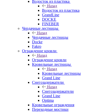
Водосток из пластика
Назад
Водосток из пластика
GrandLine
DOCKE
FINEBER
Чердачные лестницы
Назад
Чердачные лестницы
Docke
Fakro
Ограждение кровли
Назад
Ограждение кровли
Кровельные лестницы
Назад
Кровельные лестницы
Grand Line
Снегозадержатели
Назад
Снегозадержатели
Grand Line
Optima
Кровельные ограждения
Переходные мостики