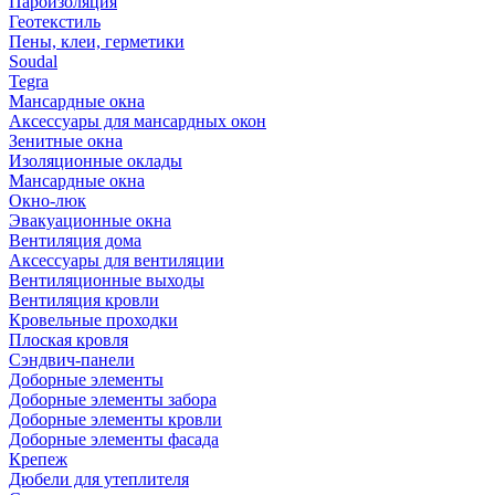
Пароизоляция
Геотекстиль
Пены, клеи, герметики
Soudal
Tegra
Мансардные окна
Аксессуары для мансардных окон
Зенитные окна
Изоляционные оклады
Мансардные окна
Окно-люк
Эвакуационные окна
Вентиляция дома
Аксессуары для вентиляции
Вентиляционные выходы
Вентиляция кровли
Кровельные проходки
Плоская кровля
Сэндвич-панели
Доборные элементы
Доборные элементы забора
Доборные элементы кровли
Доборные элементы фасада
Крепеж
Дюбели для утеплителя