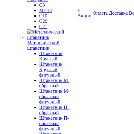
С8
МП18
Оплата
Доставка
Во
С10
Акции
С20
С21
Металлический
штакетник
Штакетник
Круглый
Штакетник
Круглый
фигурный
Штакетник М-
образный
Штакетник М-
образный
фигурный
Штакетник П-
образный
Штакетник П-
образный
фигурный