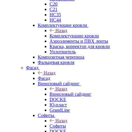
C20
C21
НС35
НС44
Комплектующие кровли
Назад
Комплектующие кровли
Аэроэлементы и ПВХ ленты
Краска, корректор для кровли
Уплотнитель
Композитная черепица
Фальцевая кровля
Фасад
Назад
Фасад
Виниловый сайдинг
Назад
Виниловый сайдинг
DOCKE
Ю-пласт
GrandLine
Софиты
Назад
Софиты
DOCKE