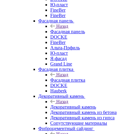
Ю-пласт
FineBer
FineBer
Фасадная панель
Назад
Фасадная панель
DOCKE
FineBer
Альта-Прфиль
Ю-пласт
Я-фасад
Grand Line
Фасадная плитка
Назад
Фасадная плитка
DOCKE
Hauberk
Декоративный камень
Назад
Декоративный камень
Декоративный камень из бетона
Декоративный камень из гипса
Сопутствующие материалы
Фиброцементный сайдинг
Назад