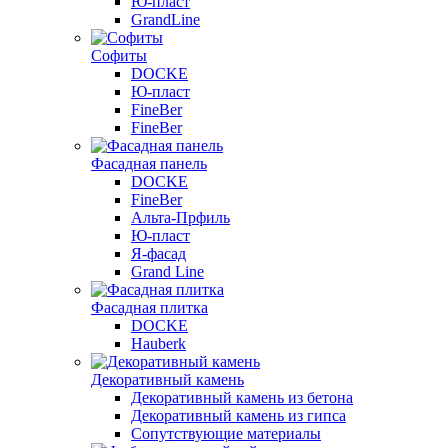
Ю-пласт
GrandLine
Софиты
DOCKE
Ю-пласт
FineBer
FineBer
Фасадная панель
DOCKE
FineBer
Альта-Прфиль
Ю-пласт
Я-фасад
Grand Line
Фасадная плитка
DOCKE
Hauberk
Декоративный камень
Декоративный камень из бетона
Декоративный камень из гипса
Сопутствующие материалы