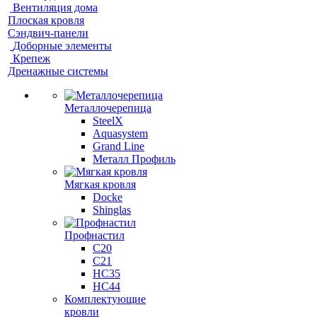
Вентиляция дома
Плоская кровля
Сэндвич-панели
Доборные элементы
Крепеж
Дренажные системы
Металлочерепица
SteelX
Aquasystem
Grand Line
Металл Профиль
Мягкая кровля
Docke
Shinglas
Профнастил
C20
C21
НС35
НС44
Комплектующие
кровли