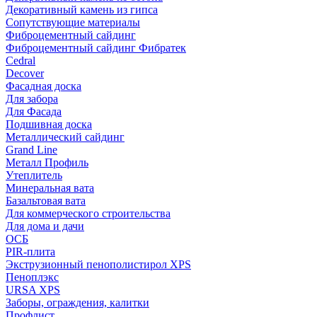
Декоративный камень из гипса
Сопутствующие материалы
Фиброцементный сайдинг
Фиброцементный сайдинг Фибратек
Cedral
Decover
Фасадная доска
Для забора
Для Фасада
Подшивная доска
Металлический сайдинг
Grand Line
Металл Профиль
Утеплитель
Минеральная вата
Базальтовая вата
Для коммерческого строительства
Для дома и дачи
ОСБ
PIR-плита
Экструзионный пенополистирол XPS
Пеноплэкс
URSA XPS
Заборы, ограждения, калитки
Профлист