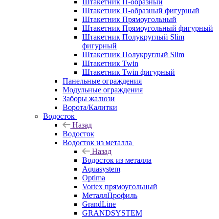
Штакетник П-образный
Штакетник П-образный фигурный
Штакетник Прямоугольный
Штакетник Прямоугольный фигурный
Штакетник Полукруглый Slim
фигурный
Штакетник Полукруглый Slim
Штакетник Twin
Штакетник Twin фигурный
Панельные ограждения
Модульные ограждения
Заборы жалюзи
Ворота/Калитки
Водосток
Назад
Водосток
Водосток из металла
Назад
Водосток из металла
Aquasystem
Optima
Vortex прямоугольный
МеталлПрофиль
GrandLine
GRANDSYSTEM