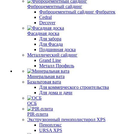
Фиброцементный сайдинг
Фиброцементный сайдинг Фибратек
Cedral
Decover
Фасадная доска
Для забора
Для Фасада
Подшивная доска
Металлический сайдинг
Grand Line
Металл Профиль
Минеральная вата
Базальтовая вата
Для коммерческого строительства
Для дома и дачи
ОСБ
PIR-плита
Экструзионный пенополистирол XPS
Пеноплэкс
URSA XPS