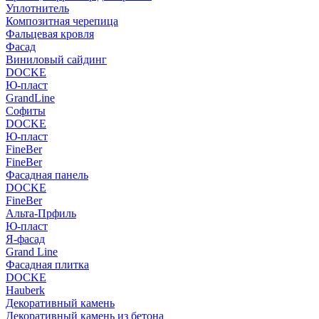
Уплотнитель
Композитная черепица
Фальцевая кровля
Фасад
Виниловый сайдинг
DOCKE
Ю-пласт
GrandLine
Софиты
DOCKE
Ю-пласт
FineBer
FineBer
Фасадная панель
DOCKE
FineBer
Альта-Прфиль
Ю-пласт
Я-фасад
Grand Line
Фасадная плитка
DOCKE
Hauberk
Декоративный камень
Декоративный камень из бетона