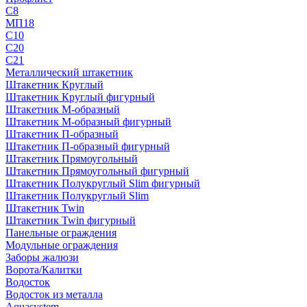
С8
МП18
С10
С20
С21
Металлический штакетник
Штакетник Круглый
Штакетник Круглый фигурный
Штакетник М-образный
Штакетник М-образный фигурный
Штакетник П-образный
Штакетник П-образный фигурный
Штакетник Прямоугольный
Штакетник Прямоугольный фигурный
Штакетник Полукруглый Slim фигурный
Штакетник Полукруглый Slim
Штакетник Twin
Штакетник Twin фигурный
Панельные ограждения
Модульные ограждения
Заборы жалюзи
Ворота/Калитки
Водосток
Водосток из металла
Aquasystem