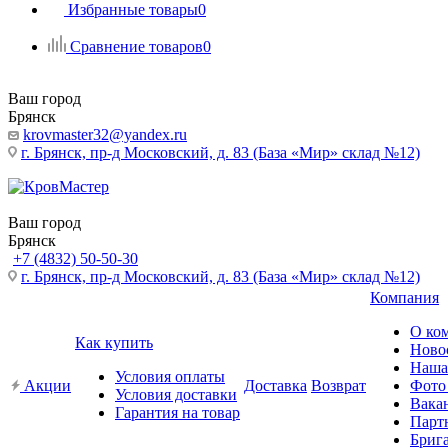
Избранные товары
0
Сравнение товаров
0
Ваш город
Брянск
krovmaster32@yandex.ru
г. Брянск, пр-д Московский, д. 83 (База «Мир» склад №12)
Ваш город
Брянск
+7 (4832) 50-50-30
г. Брянск, пр-д Московский, д. 83 (База «Мир» склад №12)
Компания
О ко
Как купить
Ново
Наша
Условия оплаты
Акции
Доставка
Возврат
Фото
Условия доставки
Вака
Гарантия на товар
Парт
Бриг