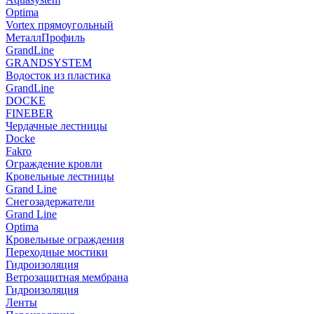
Optima
Vortex прямоугольный
МеталлПрофиль
GrandLine
GRANDSYSTEM
Водосток из пластика
GrandLine
DOCKE
FINEBER
Чердачные лестницы
Docke
Fakro
Ограждение кровли
Кровельные лестницы
Grand Line
Снегозадержатели
Grand Line
Optima
Кровельные ограждения
Переходные мостики
Гидроизоляция
Ветрозащитная мембрана
Гидроизоляция
Ленты