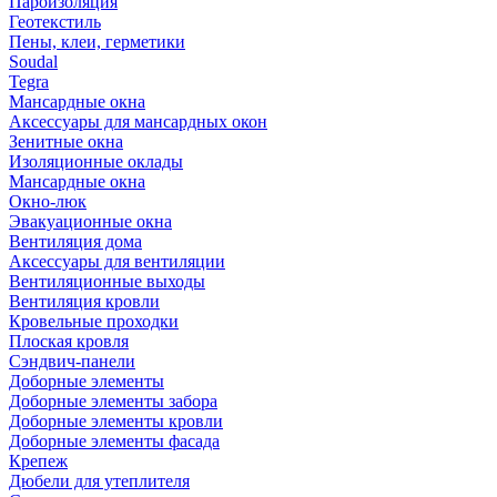
Пароизоляция
Геотекстиль
Пены, клеи, герметики
Soudal
Tegra
Мансардные окна
Аксессуары для мансардных окон
Зенитные окна
Изоляционные оклады
Мансардные окна
Окно-люк
Эвакуационные окна
Вентиляция дома
Аксессуары для вентиляции
Вентиляционные выходы
Вентиляция кровли
Кровельные проходки
Плоская кровля
Сэндвич-панели
Доборные элементы
Доборные элементы забора
Доборные элементы кровли
Доборные элементы фасада
Крепеж
Дюбели для утеплителя