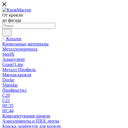
От кровли
до фасада
Каталог
Кровельные материалы
Металлочерепица
SteelX
Aquasystem
Grand Line
Металл Профиль
Мягкая кровля
Docke
Shinglas
Профнастил
C20
C21
НС35
НС44
Комплектующие кровли
Аэроэлементы и ПВХ ленты
Краска, корректор для кровли