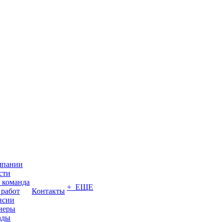
мпании
сти
 команда
+ ЕЩЕ
 работ
Контакты
нсии
неры
ады