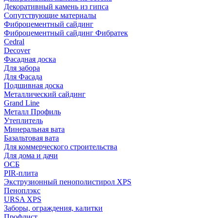
Декоративный камень из гипса
Сопутствующие материалы
Фиброцементный сайдинг
Фиброцементный сайдинг Фибратек
Cedral
Decover
Фасадная доска
Для забора
Для Фасада
Подшивная доска
Металлический сайдинг
Grand Line
Металл Профиль
Утеплитель
Минеральная вата
Базальтовая вата
Для коммерческого строительства
Для дома и дачи
ОСБ
PIR-плита
Экструзионный пенополистирол XPS
Пеноплэкс
URSA XPS
Заборы, ограждения, калитки
Профлист