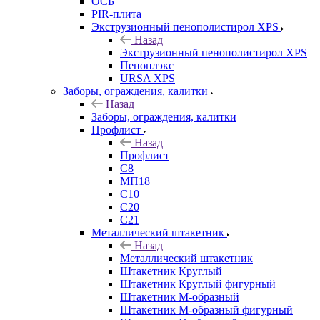
ОСБ
PIR-плита
Экструзионный пенополистирол XPS
Назад
Экструзионный пенополистирол XPS
Пеноплэкс
URSA XPS
Заборы, ограждения, калитки
Назад
Заборы, ограждения, калитки
Профлист
Назад
Профлист
С8
МП18
С10
С20
С21
Металлический штакетник
Назад
Металлический штакетник
Штакетник Круглый
Штакетник Круглый фигурный
Штакетник М-образный
Штакетник М-образный фигурный