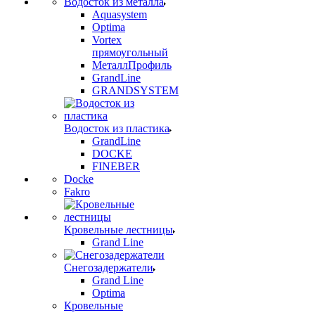
Водосток из металла
Aquasystem
Optima
Vortex
прямоугольный
МеталлПрофиль
GrandLine
GRANDSYSTEM
Водосток из пластика
GrandLine
DOCKE
FINEBER
Docke
Fakro
Кровельные лестницы
Grand Line
Снегозадержатели
Grand Line
Optima
Кровельные