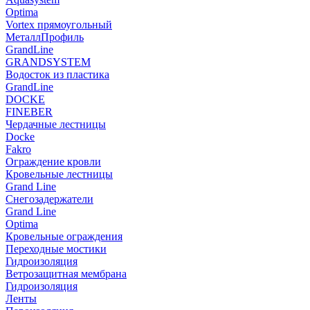
Optima
Vortex прямоугольный
МеталлПрофиль
GrandLine
GRANDSYSTEM
Водосток из пластика
GrandLine
DOCKE
FINEBER
Чердачные лестницы
Docke
Fakro
Ограждение кровли
Кровельные лестницы
Grand Line
Снегозадержатели
Grand Line
Optima
Кровельные ограждения
Переходные мостики
Гидроизоляция
Ветрозащитная мембрана
Гидроизоляция
Ленты