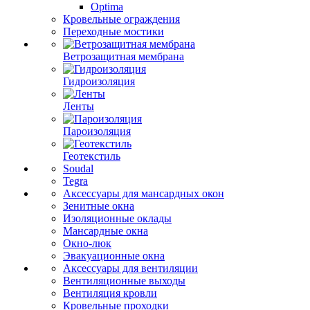
Optima
Кровельные ограждения
Переходные мостики
Ветрозащитная мембрана
Гидроизоляция
Ленты
Пароизоляция
Геотекстиль
Soudal
Tegra
Аксессуары для мансардных окон
Зенитные окна
Изоляционные оклады
Мансардные окна
Окно-люк
Эвакуационные окна
Аксессуары для вентиляции
Вентиляционные выходы
Вентиляция кровли
Кровельные проходки