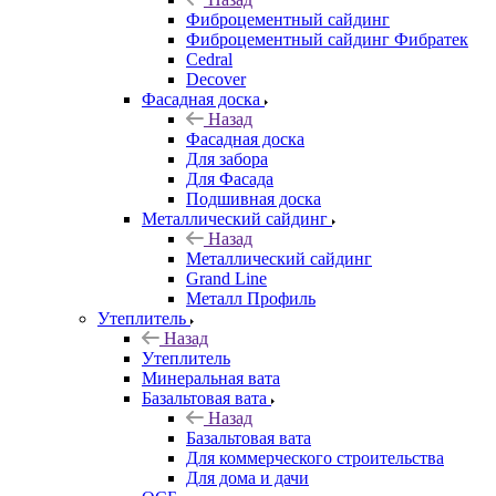
Фиброцементный сайдинг
Фиброцементный сайдинг Фибратек
Cedral
Decover
Фасадная доска
Назад
Фасадная доска
Для забора
Для Фасада
Подшивная доска
Металлический сайдинг
Назад
Металлический сайдинг
Grand Line
Металл Профиль
Утеплитель
Назад
Утеплитель
Минеральная вата
Базальтовая вата
Назад
Базальтовая вата
Для коммерческого строительства
Для дома и дачи