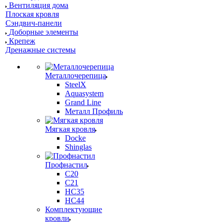
Вентиляция дома
Плоская кровля
Сэндвич-панели
Доборные элементы
Крепеж
Дренажные системы
Металлочерепица
SteelX
Aquasystem
Grand Line
Металл Профиль
Мягкая кровля
Docke
Shinglas
Профнастил
C20
C21
НС35
НС44
Комплектующие
кровли