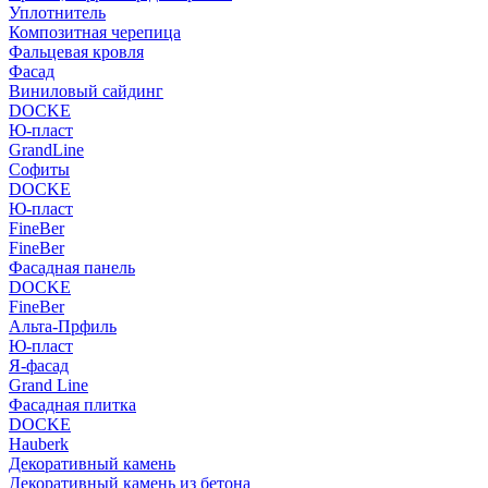
Уплотнитель
Композитная черепица
Фальцевая кровля
Фасад
Виниловый сайдинг
DOCKE
Ю-пласт
GrandLine
Софиты
DOCKE
Ю-пласт
FineBer
FineBer
Фасадная панель
DOCKE
FineBer
Альта-Прфиль
Ю-пласт
Я-фасад
Grand Line
Фасадная плитка
DOCKE
Hauberk
Декоративный камень
Декоративный камень из бетона