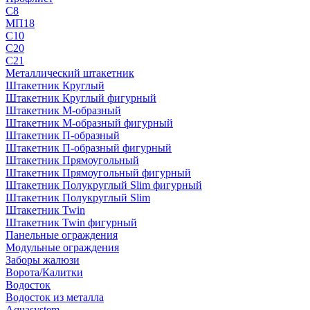
С8
МП18
С10
С20
С21
Металлический штакетник
Штакетник Круглый
Штакетник Круглый фигурный
Штакетник М-образный
Штакетник М-образный фигурный
Штакетник П-образный
Штакетник П-образный фигурный
Штакетник Прямоугольный
Штакетник Прямоугольный фигурный
Штакетник Полукруглый Slim фигурный
Штакетник Полукруглый Slim
Штакетник Twin
Штакетник Twin фигурный
Панельные ограждения
Модульные ограждения
Заборы жалюзи
Ворота/Калитки
Водосток
Водосток из металла
Aquasystem