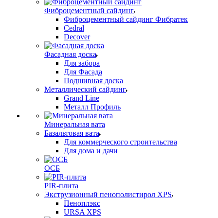
Фиброцементный сайдинг
Фиброцементный сайдинг Фибратек
Cedral
Decover
Фасадная доска
Для забора
Для Фасада
Подшивная доска
Металлический сайдинг
Grand Line
Металл Профиль
Минеральная вата
Базальтовая вата
Для коммерческого строительства
Для дома и дачи
ОСБ
PIR-плита
Экструзионный пенополистирол XPS
Пеноплэкс
URSA XPS