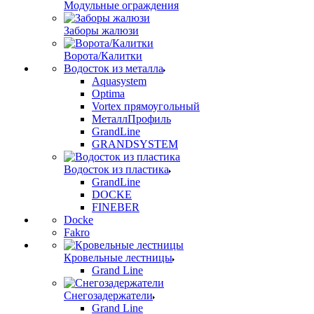
Модульные ограждения
Заборы жалюзи
Ворота/Калитки
Водосток из металла
Aquasystem
Optima
Vortex прямоугольный
МеталлПрофиль
GrandLine
GRANDSYSTEM
Водосток из пластика
GrandLine
DOCKE
FINEBER
Docke
Fakro
Кровельные лестницы
Grand Line
Снегозадержатели
Grand Line