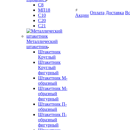
С8
МП18
Оплата
Доставка
Во
С10
Акции
С20
С21
Металлический
штакетник
Штакетник
Круглый
Штакетник
Круглый
фигурный
Штакетник М-
образный
Штакетник М-
образный
фигурный
Штакетник П-
образный
Штакетник П-
образный
фигурный