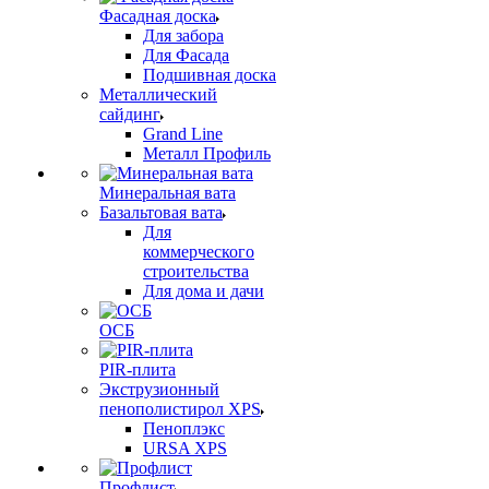
Фасадная доска
Для забора
Для Фасада
Подшивная доска
Металлический
сайдинг
Grand Line
Металл Профиль
Минеральная вата
Базальтовая вата
Для
коммерческого
строительства
Для дома и дачи
ОСБ
PIR-плита
Экструзионный
пенополистирол XPS
Пеноплэкс
URSA XPS
Профлист