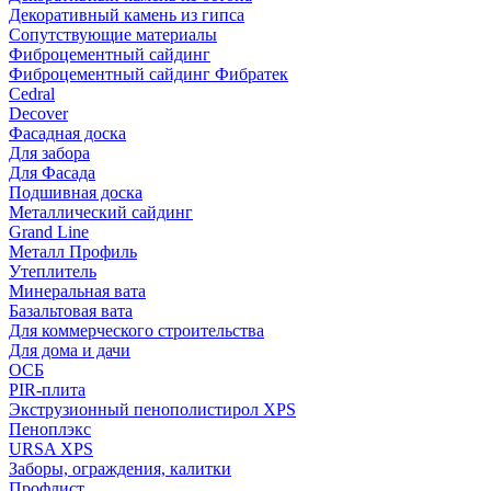
Декоративный камень из гипса
Сопутствующие материалы
Фиброцементный сайдинг
Фиброцементный сайдинг Фибратек
Cedral
Decover
Фасадная доска
Для забора
Для Фасада
Подшивная доска
Металлический сайдинг
Grand Line
Металл Профиль
Утеплитель
Минеральная вата
Базальтовая вата
Для коммерческого строительства
Для дома и дачи
ОСБ
PIR-плита
Экструзионный пенополистирол XPS
Пеноплэкс
URSA XPS
Заборы, ограждения, калитки
Профлист