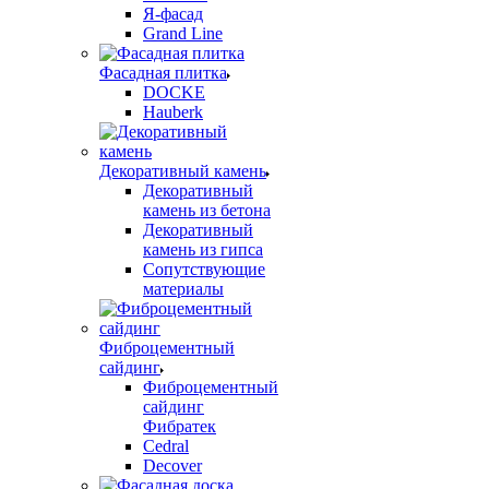
Я-фасад
Grand Line
Фасадная плитка
DOCKE
Hauberk
Декоративный камень
Декоративный
камень из бетона
Декоративный
камень из гипса
Сопутствующие
материалы
Фиброцементный
сайдинг
Фиброцементный
сайдинг
Фибратек
Cedral
Decover