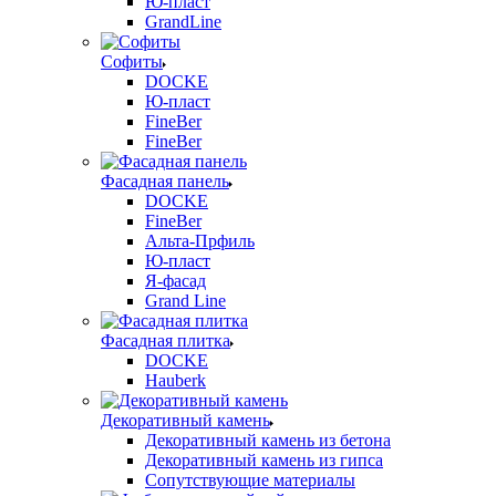
Ю-пласт
GrandLine
Софиты
DOCKE
Ю-пласт
FineBer
FineBer
Фасадная панель
DOCKE
FineBer
Альта-Прфиль
Ю-пласт
Я-фасад
Grand Line
Фасадная плитка
DOCKE
Hauberk
Декоративный камень
Декоративный камень из бетона
Декоративный камень из гипса
Сопутствующие материалы