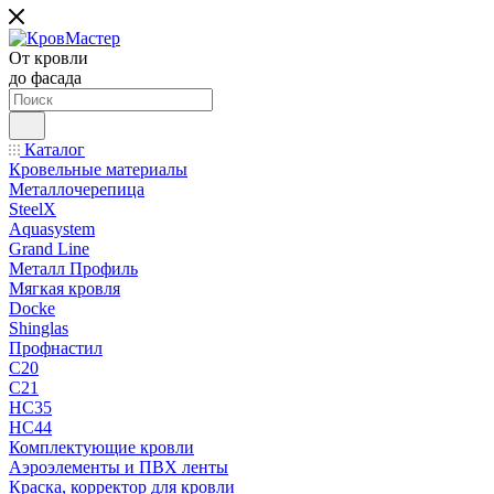
От кровли
до фасада
Каталог
Кровельные материалы
Металлочерепица
SteelX
Aquasystem
Grand Line
Металл Профиль
Мягкая кровля
Docke
Shinglas
Профнастил
C20
C21
НС35
НС44
Комплектующие кровли
Аэроэлементы и ПВХ ленты
Краска, корректор для кровли