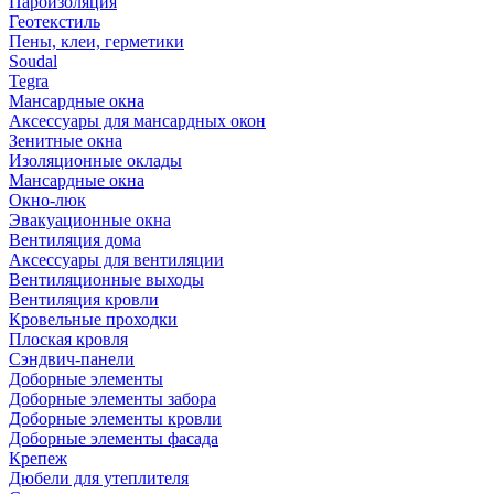
Пароизоляция
Геотекстиль
Пены, клеи, герметики
Soudal
Tegra
Мансардные окна
Аксессуары для мансардных окон
Зенитные окна
Изоляционные оклады
Мансардные окна
Окно-люк
Эвакуационные окна
Вентиляция дома
Аксессуары для вентиляции
Вентиляционные выходы
Вентиляция кровли
Кровельные проходки
Плоская кровля
Сэндвич-панели
Доборные элементы
Доборные элементы забора
Доборные элементы кровли
Доборные элементы фасада
Крепеж
Дюбели для утеплителя