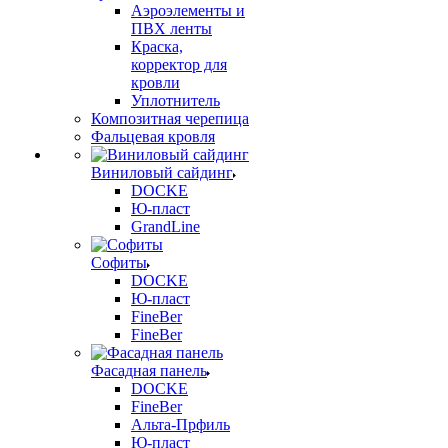
Аэроэлементы и
ПВХ ленты
Краска,
корректор для
кровли
Уплотнитель
Композитная черепица
Фальцевая кровля
Виниловый сайдинг
DOCKE
Ю-пласт
GrandLine
Софиты
DOCKE
Ю-пласт
FineBer
FineBer
Фасадная панель
DOCKE
FineBer
Альта-Прфиль
Ю-пласт