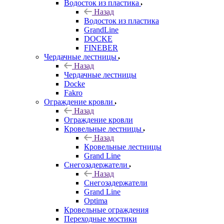
Водосток из пластика
Назад
Водосток из пластика
GrandLine
DOCKE
FINEBER
Чердачные лестницы
Назад
Чердачные лестницы
Docke
Fakro
Ограждение кровли
Назад
Ограждение кровли
Кровельные лестницы
Назад
Кровельные лестницы
Grand Line
Снегозадержатели
Назад
Снегозадержатели
Grand Line
Optima
Кровельные ограждения
Переходные мостики