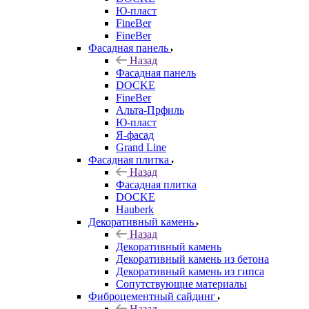
Ю-пласт
FineBer
FineBer
Фасадная панель
Назад
Фасадная панель
DOCKE
FineBer
Альта-Прфиль
Ю-пласт
Я-фасад
Grand Line
Фасадная плитка
Назад
Фасадная плитка
DOCKE
Hauberk
Декоративный камень
Назад
Декоративный камень
Декоративный камень из бетона
Декоративный камень из гипса
Сопутствующие материалы
Фиброцементный сайдинг
Назад