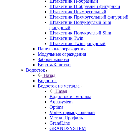
Штакетник П-образный
Штакетник П-образный фигурный
Штакетник Прямоугольный
Штакетник Прямоугольный фигурный
Штакетник Полукруглый Slim
фигурный
Штакетник Полукруглый Slim
Штакетник Twin
Штакетник Twin фигурный
Панельные ограждения
Модульные ограждения
Заборы жалюзи
Ворота/Калитки
Водосток
Назад
Водосток
Водосток из металла
Назад
Водосток из металла
Aquasystem
Optima
Vortex прямоугольный
МеталлПрофиль
GrandLine
GRANDSYSTEM