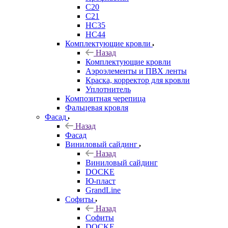
C20
C21
НС35
НС44
Комплектующие кровли
Назад
Комплектующие кровли
Аэроэлементы и ПВХ ленты
Краска, корректор для кровли
Уплотнитель
Композитная черепица
Фальцевая кровля
Фасад
Назад
Фасад
Виниловый сайдинг
Назад
Виниловый сайдинг
DOCKE
Ю-пласт
GrandLine
Софиты
Назад
Софиты
DOCKE