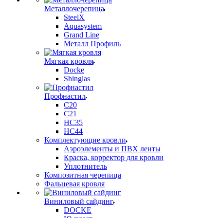
Металлочерепица
SteelX
Aquasystem
Grand Line
Металл Профиль
Мягкая кровля
Docke
Shinglas
Профнастил
C20
C21
НС35
НС44
Комплектующие кровли
Аэроэлементы и ПВХ ленты
Краска, корректор для кровли
Уплотнитель
Композитная черепица
Фальцевая кровля
Виниловый сайдинг
DOCKE