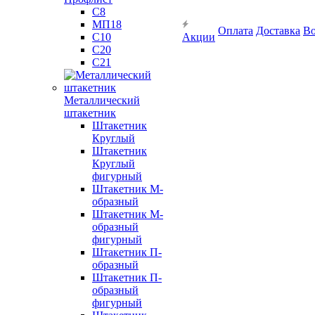
С8
МП18
Оплата
Доставка
Во
С10
Акции
С20
С21
Металлический
штакетник
Штакетник
Круглый
Штакетник
Круглый
фигурный
Штакетник М-
образный
Штакетник М-
образный
фигурный
Штакетник П-
образный
Штакетник П-
образный
фигурный