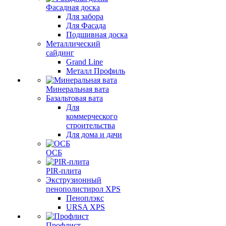
Фасадная доска
Для забора
Для Фасада
Подшивная доска
Металлический
сайдинг
Grand Line
Металл Профиль
Минеральная вата
Базальтовая вата
Для
коммерческого
строительства
Для дома и дачи
ОСБ
PIR-плита
Экструзионный
пенополистирол XPS
Пеноплэкс
URSA XPS
Профлист