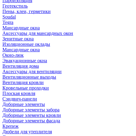
Пароизоляция
Геотекстиль
Пены, клеи, герметики
Soudal
Tegra
Мансардные окна
Аксессуары для мансардных окон
Зенитные окна
Изоляционные оклады
Мансардные окна
Окно-люк
Эвакуационные окна
Вентиляция дома
Аксессуары для вентиляции
Вентиляционные выходы
Вентиляция кровли
Кровельные проходки
Плоская кровля
Сэндвич-панели
Доборные элементы
Доборные элементы забора
Доборные элементы кровли
Доборные элементы фасада
Крепеж
Дюбели для утеплителя