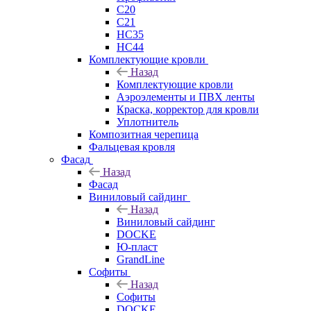
C20
C21
НС35
НС44
Комплектующие кровли
Назад
Комплектующие кровли
Аэроэлементы и ПВХ ленты
Краска, корректор для кровли
Уплотнитель
Композитная черепица
Фальцевая кровля
Фасад
Назад
Фасад
Виниловый сайдинг
Назад
Виниловый сайдинг
DOCKE
Ю-пласт
GrandLine
Софиты
Назад
Софиты
DOCKE