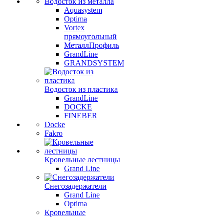
Водосток из металла
Aquasystem
Optima
Vortex
прямоугольный
МеталлПрофиль
GrandLine
GRANDSYSTEM
Водосток из пластика
GrandLine
DOCKE
FINEBER
Docke
Fakro
Кровельные лестницы
Grand Line
Снегозадержатели
Grand Line
Optima
Кровельные