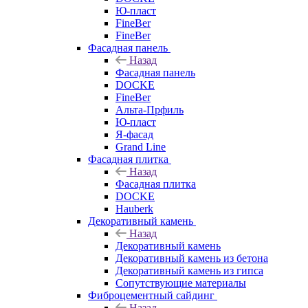
Ю-пласт
FineBer
FineBer
Фасадная панель
Назад
Фасадная панель
DOCKE
FineBer
Альта-Прфиль
Ю-пласт
Я-фасад
Grand Line
Фасадная плитка
Назад
Фасадная плитка
DOCKE
Hauberk
Декоративный камень
Назад
Декоративный камень
Декоративный камень из бетона
Декоративный камень из гипса
Сопутствующие материалы
Фиброцементный сайдинг
Назад