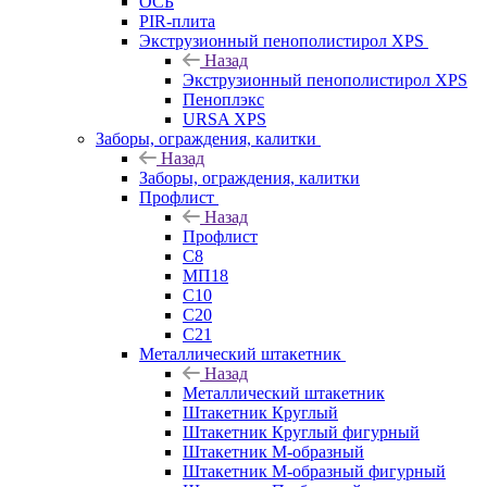
ОСБ
PIR-плита
Экструзионный пенополистирол XPS
Назад
Экструзионный пенополистирол XPS
Пеноплэкс
URSA XPS
Заборы, ограждения, калитки
Назад
Заборы, ограждения, калитки
Профлист
Назад
Профлист
С8
МП18
С10
С20
С21
Металлический штакетник
Назад
Металлический штакетник
Штакетник Круглый
Штакетник Круглый фигурный
Штакетник М-образный
Штакетник М-образный фигурный