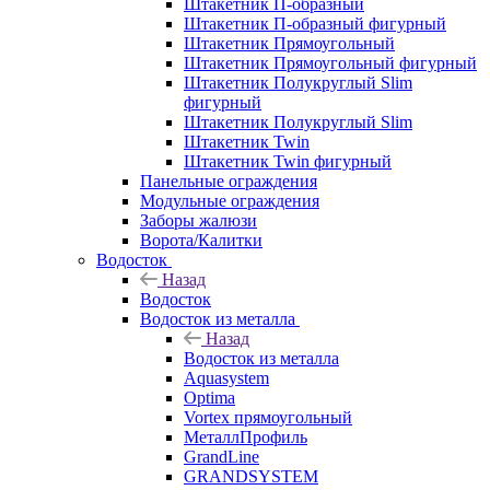
Штакетник П-образный
Штакетник П-образный фигурный
Штакетник Прямоугольный
Штакетник Прямоугольный фигурный
Штакетник Полукруглый Slim
фигурный
Штакетник Полукруглый Slim
Штакетник Twin
Штакетник Twin фигурный
Панельные ограждения
Модульные ограждения
Заборы жалюзи
Ворота/Калитки
Водосток
Назад
Водосток
Водосток из металла
Назад
Водосток из металла
Aquasystem
Optima
Vortex прямоугольный
МеталлПрофиль
GrandLine
GRANDSYSTEM