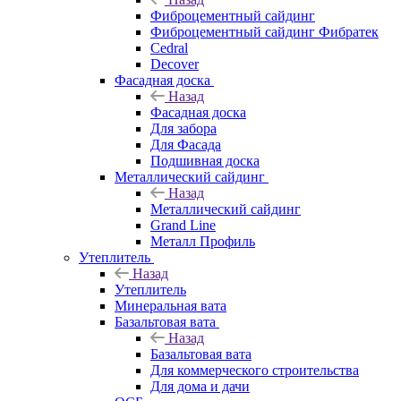
Фиброцементный сайдинг
Фиброцементный сайдинг Фибратек
Cedral
Decover
Фасадная доска
Назад
Фасадная доска
Для забора
Для Фасада
Подшивная доска
Металлический сайдинг
Назад
Металлический сайдинг
Grand Line
Металл Профиль
Утеплитель
Назад
Утеплитель
Минеральная вата
Базальтовая вата
Назад
Базальтовая вата
Для коммерческого строительства
Для дома и дачи