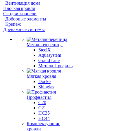
Вентиляция дома
Плоская кровля
Сэндвич-панели
Доборные элементы
Крепеж
Дренажные системы
Металлочерепица
SteelX
Aquasystem
Grand Line
Металл Профиль
Мягкая кровля
Docke
Shinglas
Профнастил
C20
C21
НС35
НС44
Комплектующие
кровли