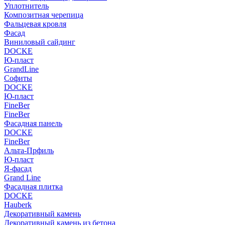
Уплотнитель
Композитная черепица
Фальцевая кровля
Фасад
Виниловый сайдинг
DOCKE
Ю-пласт
GrandLine
Софиты
DOCKE
Ю-пласт
FineBer
FineBer
Фасадная панель
DOCKE
FineBer
Альта-Прфиль
Ю-пласт
Я-фасад
Grand Line
Фасадная плитка
DOCKE
Hauberk
Декоративный камень
Декоративный камень из бетона