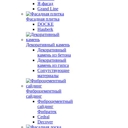
Я-фасад
Grand Line
Фасадная плитка
DOCKE
Hauberk
Декоративный камень
Декоративный
камень из бетона
Декоративный
камень из гипса
Сопутствующие
материалы
Фиброцементный
сайдинг
Фиброцементный
сайдинг
Фибратек
Cedral
Decover