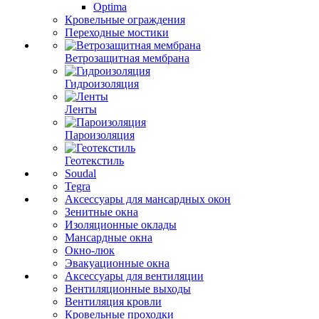
Optima
Кровельные ограждения
Переходные мостики
Ветрозащитная мембрана
Гидроизоляция
Ленты
Пароизоляция
Геотекстиль
Soudal
Tegra
Аксессуары для мансардных окон
Зенитные окна
Изоляционные оклады
Мансардные окна
Окно-люк
Эвакуационные окна
Аксессуары для вентиляции
Вентиляционные выходы
Вентиляция кровли
Кровельные проходки