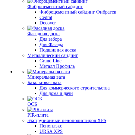
Фиброцементный сайдинг
Фиброцементный сайдинг Фибратек
Cedral
Decover
Фасадная доска
Для забора
Для Фасада
Подшивная доска
Металлический сайдинг
Grand Line
Металл Профиль
Минеральная вата
Базальтовая вата
Для коммерческого строительства
Для дома и дачи
ОСБ
PIR-плита
Экструзионный пенополистирол XPS
Пеноплэкс
URSA XPS