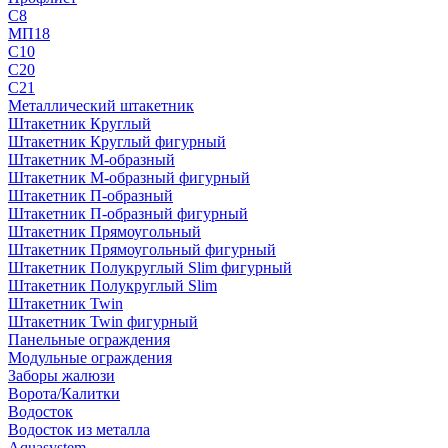
С8
МП18
С10
С20
С21
Металлический штакетник
Штакетник Круглый
Штакетник Круглый фигурный
Штакетник М-образный
Штакетник М-образный фигурный
Штакетник П-образный
Штакетник П-образный фигурный
Штакетник Прямоугольный
Штакетник Прямоугольный фигурный
Штакетник Полукруглый Slim фигурный
Штакетник Полукруглый Slim
Штакетник Twin
Штакетник Twin фигурный
Панельные ограждения
Модульные ограждения
Заборы жалюзи
Ворота/Калитки
Водосток
Водосток из металла
Aquasystem