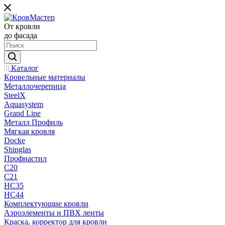
От кровли
до фасада
Каталог
Кровельные материалы
Металлочерепица
SteelX
Aquasystem
Grand Line
Металл Профиль
Мягкая кровля
Docke
Shinglas
Профнастил
C20
C21
НС35
НС44
Комплектующие кровли
Аэроэлементы и ПВХ ленты
Краска, корректор для кровли