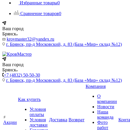
Избранные товары
0
Сравнение товаров
0
Ваш город
Брянск
krovmaster32@yandex.ru
г. Брянск, пр-д Московский, д. 83 (База «Мир» склад №12)
Ваш город
Брянск
+7 (4832) 50-50-30
г. Брянск, пр-д Московский, д. 83 (База «Мир» склад №12)
Компания
О
Как купить
компании
Новости
Условия
Наша
оплаты
команда
Условия
Доставка
Возврат
Конт
Акции
Фото
доставки
работ