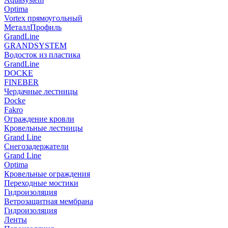
Optima
Vortex прямоугольный
МеталлПрофиль
GrandLine
GRANDSYSTEM
Водосток из пластика
GrandLine
DOCKE
FINEBER
Чердачные лестницы
Docke
Fakro
Ограждение кровли
Кровельные лестницы
Grand Line
Снегозадержатели
Grand Line
Optima
Кровельные ограждения
Переходные мостики
Гидроизоляция
Ветрозащитная мембрана
Гидроизоляция
Ленты