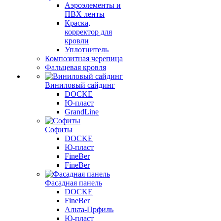
Аэроэлементы и
ПВХ ленты
Краска,
корректор для
кровли
Уплотнитель
Композитная черепица
Фальцевая кровля
Виниловый сайдинг
DOCKE
Ю-пласт
GrandLine
Софиты
DOCKE
Ю-пласт
FineBer
FineBer
Фасадная панель
DOCKE
FineBer
Альта-Прфиль
Ю-пласт