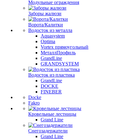
Модульные ограждения
Заборы жалюзи
Ворота/Калитки
Водосток из металла
Aquasystem
Optima
Vortex прямоугольный
МеталлПрофиль
GrandLine
GRANDSYSTEM
Водосток из пластика
GrandLine
DOCKE
FINEBER
Docke
Fakro
Кровельные лестницы
Grand Line
Снегозадержатели
Grand Line