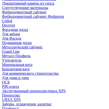
Декоративный камень из гипса
Сопутствующие материалы
Фиброцементный сайдинг
Фиброцементный сайдинг Фибратек
Cedral
Decover
Фасадная доска
Для забора
Для Фасада
Подшивная доска
Металлический сайдинг
Grand Line
Металл Профиль
Утеплитель
Минеральная вата
Базальтовая вата
Для коммерческого строительства
Для дома и дачи
ОСБ
PIR-плита
Экструзионный пенополистирол XPS
Пеноплэкс
URSA XPS
Заборы, ограждения, калитки
Профлист