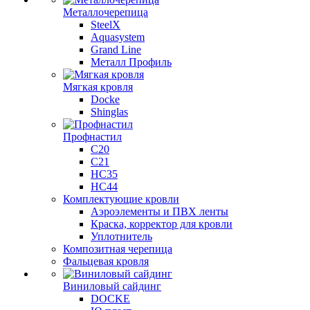
Металлочерепица
SteelX
Aquasystem
Grand Line
Металл Профиль
Мягкая кровля
Docke
Shinglas
Профнастил
C20
C21
НС35
НС44
Комплектующие кровли
Аэроэлементы и ПВХ ленты
Краска, корректор для кровли
Уплотнитель
Композитная черепица
Фальцевая кровля
Виниловый сайдинг
DOCKE