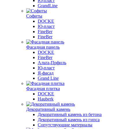
Ю-пласт
GrandLine
Софиты
DOCKE
Ю-пласт
FineBer
FineBer
Фасадная панель
DOCKE
FineBer
Альта-Прфиль
Ю-пласт
Я-фасад
Grand Line
Фасадная плитка
DOCKE
Hauberk
Декоративный камень
Декоративный камень из бетона
Декоративный камень из гипса
Сопутствующие материалы