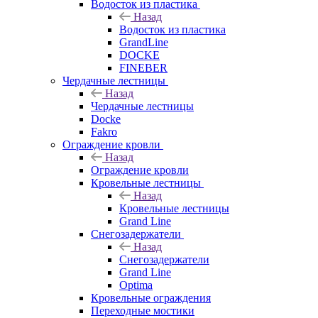
Водосток из пластика
Назад
Водосток из пластика
GrandLine
DOCKE
FINEBER
Чердачные лестницы
Назад
Чердачные лестницы
Docke
Fakro
Ограждение кровли
Назад
Ограждение кровли
Кровельные лестницы
Назад
Кровельные лестницы
Grand Line
Снегозадержатели
Назад
Снегозадержатели
Grand Line
Optima
Кровельные ограждения
Переходные мостики