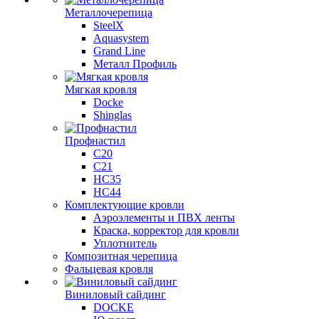
Металлочерепица
SteelX
Aquasystem
Grand Line
Металл Профиль
Мягкая кровля
Docke
Shinglas
Профнастил
C20
C21
НС35
НС44
Комплектующие кровли
Аэроэлементы и ПВХ ленты
Краска, корректор для кровли
Уплотнитель
Композитная черепица
Фальцевая кровля
Виниловый сайдинг
DOCKE