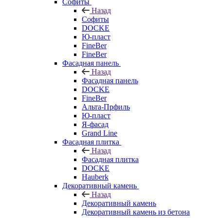
Софиты
Назад
Софиты
DOCKE
Ю-пласт
FineBer
FineBer
Фасадная панель
Назад
Фасадная панель
DOCKE
FineBer
Альта-Прфиль
Ю-пласт
Я-фасад
Grand Line
Фасадная плитка
Назад
Фасадная плитка
DOCKE
Hauberk
Декоративный камень
Назад
Декоративный камень
Декоративный камень из бетона