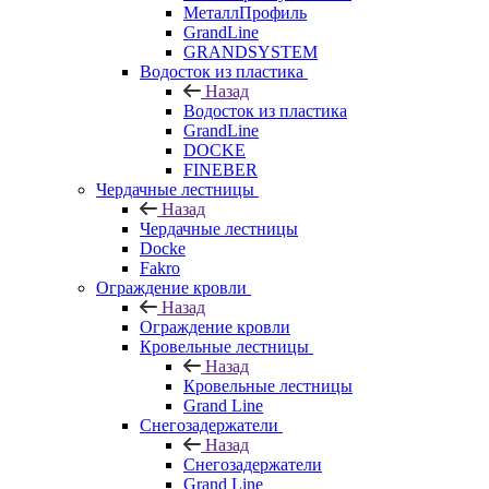
МеталлПрофиль
GrandLine
GRANDSYSTEM
Водосток из пластика
Назад
Водосток из пластика
GrandLine
DOCKE
FINEBER
Чердачные лестницы
Назад
Чердачные лестницы
Docke
Fakro
Ограждение кровли
Назад
Ограждение кровли
Кровельные лестницы
Назад
Кровельные лестницы
Grand Line
Снегозадержатели
Назад
Снегозадержатели
Grand Line