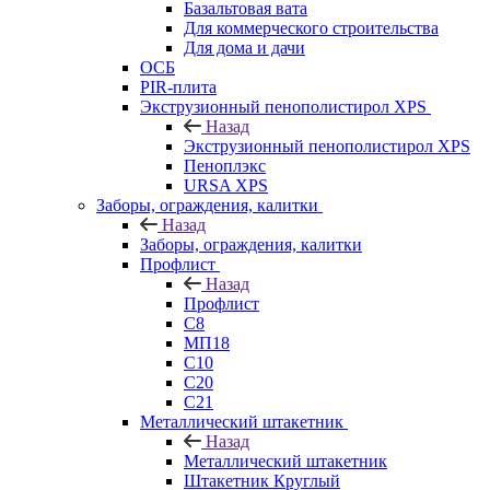
Базальтовая вата
Для коммерческого строительства
Для дома и дачи
ОСБ
PIR-плита
Экструзионный пенополистирол XPS
Назад
Экструзионный пенополистирол XPS
Пеноплэкс
URSA XPS
Заборы, ограждения, калитки
Назад
Заборы, ограждения, калитки
Профлист
Назад
Профлист
С8
МП18
С10
С20
С21
Металлический штакетник
Назад
Металлический штакетник
Штакетник Круглый