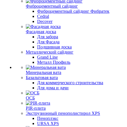
Фиброцементный сайдинг
Фиброцементный сайдинг Фибратек
Cedral
Decover
Фасадная доска
Для забора
Для Фасада
Подшивная доска
Металлический сайдинг
Grand Line
Металл Профиль
Минеральная вата
Базальтовая вата
Для коммерческого строительства
Для дома и дачи
ОСБ
PIR-плита
Экструзионный пенополистирол XPS
Пеноплэкс
URSA XPS