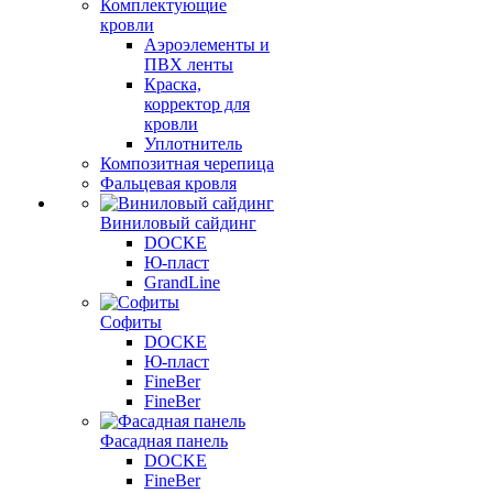
Комплектующие
кровли
Аэроэлементы и
ПВХ ленты
Краска,
корректор для
кровли
Уплотнитель
Композитная черепица
Фальцевая кровля
Виниловый сайдинг
DOCKE
Ю-пласт
GrandLine
Софиты
DOCKE
Ю-пласт
FineBer
FineBer
Фасадная панель
DOCKE
FineBer