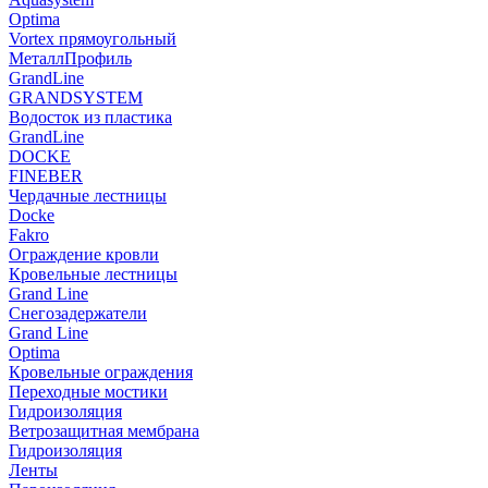
Optima
Vortex прямоугольный
МеталлПрофиль
GrandLine
GRANDSYSTEM
Водосток из пластика
GrandLine
DOCKE
FINEBER
Чердачные лестницы
Docke
Fakro
Ограждение кровли
Кровельные лестницы
Grand Line
Снегозадержатели
Grand Line
Optima
Кровельные ограждения
Переходные мостики
Гидроизоляция
Ветрозащитная мембрана
Гидроизоляция
Ленты