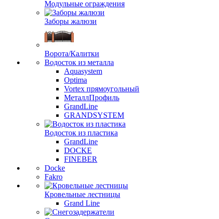
Модульные ограждения
Заборы жалюзи
Ворота/Калитки
Водосток из металла
Aquasystem
Optima
Vortex прямоугольный
МеталлПрофиль
GrandLine
GRANDSYSTEM
Водосток из пластика
GrandLine
DOCKE
FINEBER
Docke
Fakro
Кровельные лестницы
Grand Line