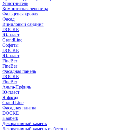
Уплотнитель
Композитная черепица
Фальцевая кровля
Фасад
Виниловый сайдинг
DOCKE
Ю-пласт
GrandLine
Софиты
DOCKE
Ю-пласт
FineBer
FineBer
Фасадная панель
DOCKE
FineBer
Альта-Прфиль
Ю-пласт
Я-фасад
Grand Line
Фасадная плитка
DOCKE
Hauberk
Декоративный камень
Декоративный камень из бетона