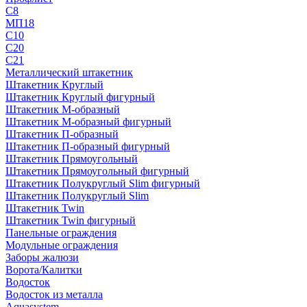
С8
МП18
С10
С20
С21
Металлический штакетник
Штакетник Круглый
Штакетник Круглый фигурный
Штакетник М-образный
Штакетник М-образный фигурный
Штакетник П-образный
Штакетник П-образный фигурный
Штакетник Прямоугольный
Штакетник Прямоугольный фигурный
Штакетник Полукруглый Slim фигурный
Штакетник Полукруглый Slim
Штакетник Twin
Штакетник Twin фигурный
Панельные ограждения
Модульные ограждения
Заборы жалюзи
Ворота/Калитки
Водосток
Водосток из металла
Aquasystem