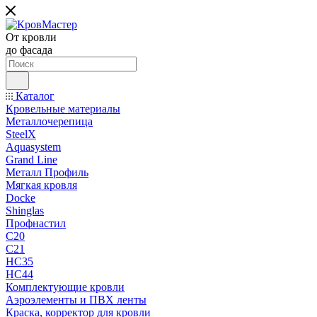
От кровли
до фасада
Каталог
Кровельные материалы
Металлочерепица
SteelX
Aquasystem
Grand Line
Металл Профиль
Мягкая кровля
Docke
Shinglas
Профнастил
C20
C21
НС35
НС44
Комплектующие кровли
Аэроэлементы и ПВХ ленты
Краска, корректор для кровли