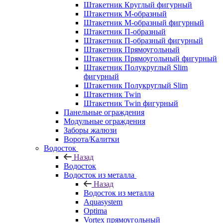
Штакетник Круглый фигурный
Штакетник М-образный
Штакетник М-образный фигурный
Штакетник П-образный
Штакетник П-образный фигурный
Штакетник Прямоугольный
Штакетник Прямоугольный фигурный
Штакетник Полукруглый Slim
фигурный
Штакетник Полукруглый Slim
Штакетник Twin
Штакетник Twin фигурный
Панельные ограждения
Модульные ограждения
Заборы жалюзи
Ворота/Калитки
Водосток
Назад
Водосток
Водосток из металла
Назад
Водосток из металла
Aquasystem
Optima
Vortex прямоугольный