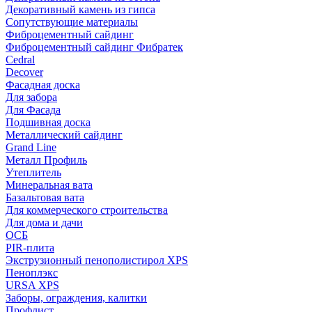
Декоративный камень из гипса
Сопутствующие материалы
Фиброцементный сайдинг
Фиброцементный сайдинг Фибратек
Cedral
Decover
Фасадная доска
Для забора
Для Фасада
Подшивная доска
Металлический сайдинг
Grand Line
Металл Профиль
Утеплитель
Минеральная вата
Базальтовая вата
Для коммерческого строительства
Для дома и дачи
ОСБ
PIR-плита
Экструзионный пенополистирол XPS
Пеноплэкс
URSA XPS
Заборы, ограждения, калитки
Профлист