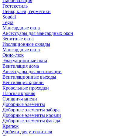
Пароизоляция
Геотекстиль
Пены, клеи, герметики
Soudal
Tegra
Мансардные окна
Аксессуары для мансардных окон
Зенитные окна
Изоляционные оклады
Мансардные окна
Окно-люк
Эвакуационные окна
Вентиляция дома
Аксессуары для вентиляции
Вентиляционные выходы
Вентиляция кровли
Кровельные проходки
Плоская кровля
Сэндвич-панели
Доборные элементы
Доборные элементы забора
Доборные элементы кровли
Доборные элементы фасада
Крепеж
Дюбели для утеплителя