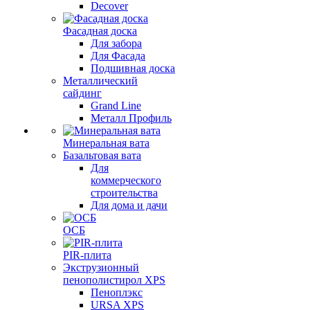
Decover
Фасадная доска
Для забора
Для Фасада
Подшивная доска
Металлический
сайдинг
Grand Line
Металл Профиль
Минеральная вата
Базальтовая вата
Для
коммерческого
строительства
Для дома и дачи
ОСБ
PIR-плита
Экструзионный
пенополистирол XPS
Пеноплэкс
URSA XPS