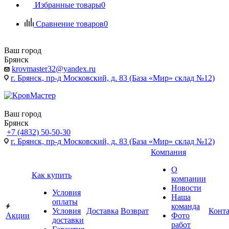
Избранные товары
0
Сравнение товаров
0
Ваш город
Брянск
krovmaster32@yandex.ru
г. Брянск, пр-д Московский, д. 83 (База «Мир» склад №12)
Ваш город
Брянск
+7 (4832) 50-50-30
г. Брянск, пр-д Московский, д. 83 (База «Мир» склад №12)
Компания
О
Как купить
компании
Новости
Условия
Наша
оплаты
команда
Условия
Доставка
Возврат
Конт
Акции
Фото
доставки
работ