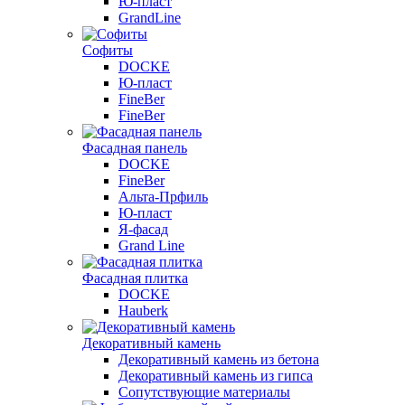
Ю-пласт
GrandLine
Софиты
DOCKE
Ю-пласт
FineBer
FineBer
Фасадная панель
DOCKE
FineBer
Альта-Прфиль
Ю-пласт
Я-фасад
Grand Line
Фасадная плитка
DOCKE
Hauberk
Декоративный камень
Декоративный камень из бетона
Декоративный камень из гипса
Сопутствующие материалы