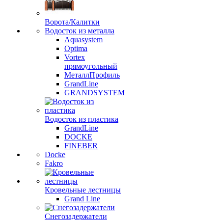
Ворота/Калитки
Водосток из металла
Aquasystem
Optima
Vortex
прямоугольный
МеталлПрофиль
GrandLine
GRANDSYSTEM
Водосток из пластика
GrandLine
DOCKE
FINEBER
Docke
Fakro
Кровельные лестницы
Grand Line
Снегозадержатели