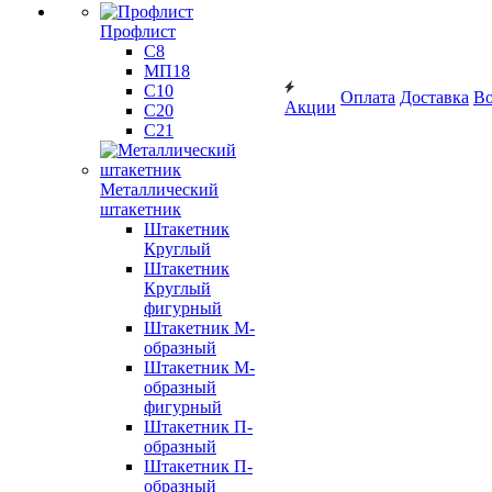
Профлист
С8
МП18
С10
Оплата
Доставка
Во
Акции
С20
С21
Металлический
штакетник
Штакетник
Круглый
Штакетник
Круглый
фигурный
Штакетник М-
образный
Штакетник М-
образный
фигурный
Штакетник П-
образный
Штакетник П-
образный