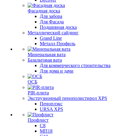
Фасадная доска
Для забора
Для Фасада
Подшивная доска
Металлический сайдинг
Grand Line
Металл Профиль
Минеральная вата
Базальтовая вата
Для коммерческого строительства
Для дома и дачи
ОСБ
PIR-плита
Экструзионный пенополистирол XPS
Пеноплэкс
URSA XPS
Профлист
С8
МП18