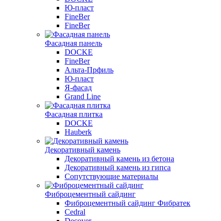
Ю-пласт
FineBer
FineBer
Фасадная панель
DOCKE
FineBer
Альта-Прфиль
Ю-пласт
Я-фасад
Grand Line
Фасадная плитка
DOCKE
Hauberk
Декоративный камень
Декоративный камень из бетона
Декоративный камень из гипса
Сопутствующие материалы
Фиброцементный сайдинг
Фиброцементный сайдинг Фибратек
Cedral
Decover