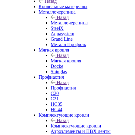
Назад
Кровельные материалы
Металлочерепица
Назад
Металлочерепица
SteelX
Aquasystem
Grand Line
Металл Профиль
Мягкая кровля
Назад
Мягкая кровля
Docke
Shinglas
Профнастил
Назад
Профнастил
C20
C21
НС35
НС44
Комплектующие кровли
Назад
Комплектующие кровли
Аэроэлементы и ПВХ ленты