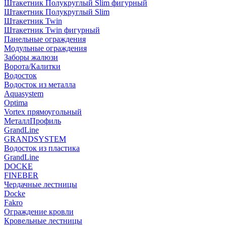
Штакетник Полукруглый Slim фигурный
Штакетник Полукруглый Slim
Штакетник Twin
Штакетник Twin фигурный
Панельные ограждения
Модульные ограждения
Заборы жалюзи
Ворота/Калитки
Водосток
Водосток из металла
Aquasystem
Optima
Vortex прямоугольный
МеталлПрофиль
GrandLine
GRANDSYSTEM
Водосток из пластика
GrandLine
DOCKE
FINEBER
Чердачные лестницы
Docke
Fakro
Ограждение кровли
Кровельные лестницы