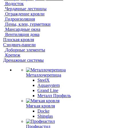
Водосток
Чердачные лестницы
Ограждение кровли
Гидроизоляция
Пены, клеи, герметики
Мансардные окна
Вентиляция дома
Плоская кровля
Сэндвич-панели
Доборные элементы
Крепеж
Дренажные системы
Металлочерепица
SteelX
Aquasystem
Grand Line
Металл Профиль
Мягкая кровля
Docke
Shinglas
Профнастил