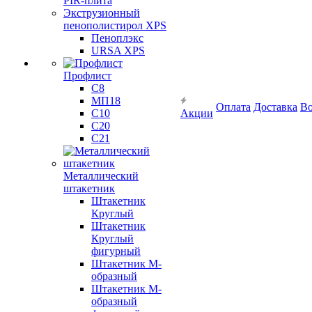
PIR-плита
Экструзионный
пенополистирол XPS
Пеноплэкс
URSA XPS
Профлист
С8
МП18
Оплата
Доставка
Во
С10
Акции
С20
С21
Металлический
штакетник
Штакетник
Круглый
Штакетник
Круглый
фигурный
Штакетник М-
образный
Штакетник М-
образный