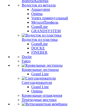
Ворота/Калитки
Водосток из металла
Aquasystem
Optima
Vortex прямоугольный
МеталлПрофиль
GrandLine
GRANDSYSTEM
Водосток из пластика
GrandLine
DOCKE
FINEBER
Docke
Fakro
Кровельные лестницы
Grand Line
Снегозадержатели
Grand Line
Optima
Кровельные ограждения
Переходные мостики