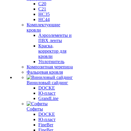
C20
C21
НС35
НС44
Комплектующие
кровли
Аэроэлементы и
ПВХ ленты
Краска,
корректор для
кровли
Уплотнитель
Композитная черепица
Фальцевая кровля
Виниловый сайдинг
DOCKE
Ю-пласт
GrandLine
Софиты
DOCKE
Ю-пласт
FineBer
FineBer