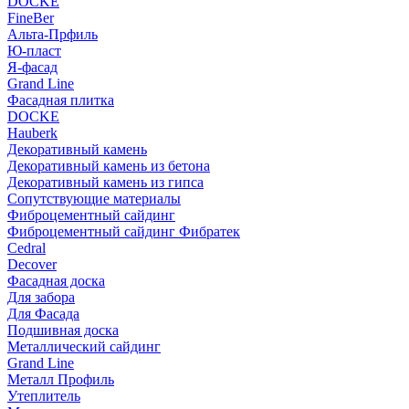
DOCKE
FineBer
Альта-Прфиль
Ю-пласт
Я-фасад
Grand Line
Фасадная плитка
DOCKE
Hauberk
Декоративный камень
Декоративный камень из бетона
Декоративный камень из гипса
Сопутствующие материалы
Фиброцементный сайдинг
Фиброцементный сайдинг Фибратек
Cedral
Decover
Фасадная доска
Для забора
Для Фасада
Подшивная доска
Металлический сайдинг
Grand Line
Металл Профиль
Утеплитель