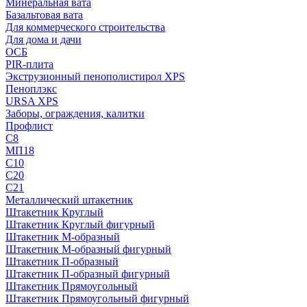
Минеральная вата
Базальтовая вата
Для коммерческого строительства
Для дома и дачи
ОСБ
PIR-плита
Экструзионный пенополистирол XPS
Пеноплэкс
URSA XPS
Заборы, ограждения, калитки
Профлист
С8
МП18
С10
С20
С21
Металлический штакетник
Штакетник Круглый
Штакетник Круглый фигурный
Штакетник М-образный
Штакетник М-образный фигурный
Штакетник П-образный
Штакетник П-образный фигурный
Штакетник Прямоугольный
Штакетник Прямоугольный фигурный