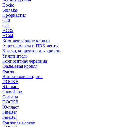
Docke
Shinglas
Профнастил
C20
C21
НС35
НС44
Комплектующие кровли
Аэроэлементы и ПВХ ленты
Краска, корректор для кровли
Уплотнитель
Композитная черепица
Фальцевая кровля
Фасад
Виниловый сайдинг
DOCKE
Ю-пласт
GrandLine
Софиты
DOCKE
Ю-пласт
FineBer
FineBer
Фасадная панель