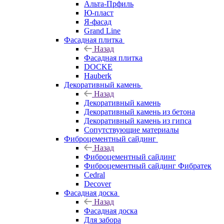
Альта-Прфиль
Ю-пласт
Я-фасад
Grand Line
Фасадная плитка
Назад
Фасадная плитка
DOCKE
Hauberk
Декоративный камень
Назад
Декоративный камень
Декоративный камень из бетона
Декоративный камень из гипса
Сопутствующие материалы
Фиброцементный сайдинг
Назад
Фиброцементный сайдинг
Фиброцементный сайдинг Фибратек
Cedral
Decover
Фасадная доска
Назад
Фасадная доска
Для забора