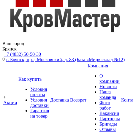
Ваш город
Брянск
+7 (4832) 50-50-30
г. Брянск, пр-д Московский, д. 83 (База «Мир» склад №12)
Компания
О
Как купить
компании
Новости
Условия
Наша
оплаты
команда
Условия
Доставка
Возврат
Конт
Акции
Фото
доставки
работ
Гарантия
Вакансии
на товар
Партнеры
Бригады
Отзывы