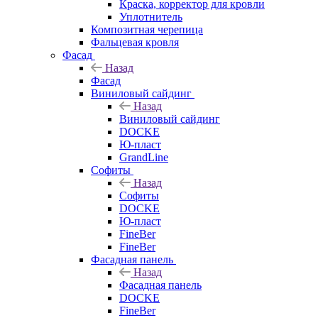
Краска, корректор для кровли
Уплотнитель
Композитная черепица
Фальцевая кровля
Фасад
Назад
Фасад
Виниловый сайдинг
Назад
Виниловый сайдинг
DOCKE
Ю-пласт
GrandLine
Софиты
Назад
Софиты
DOCKE
Ю-пласт
FineBer
FineBer
Фасадная панель
Назад
Фасадная панель
DOCKE
FineBer