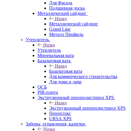
Для Фасада
Подшивная доска
Металлический сайдинг
Назад
Металлический сайдинг
Grand Line
Металл Профиль
Утеплитель
Назад
Утеплитель
Минеральная вата
Базальтовая вата
Назад
Базальтовая вата
Для коммерческого строительства
Для дома и дачи
ОСБ
PIR-плита
Экструзионный пенополистирол XPS
Назад
Экструзионный пенополистирол XPS
Пеноплэкс
URSA XPS
Заборы, ограждения, калитки
Назад