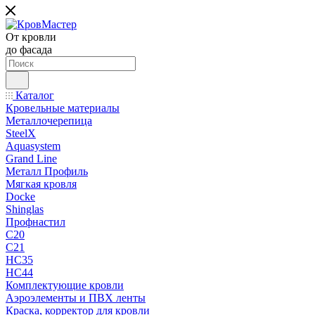
От кровли
до фасада
Каталог
Кровельные материалы
Металлочерепица
SteelX
Aquasystem
Grand Line
Металл Профиль
Мягкая кровля
Docke
Shinglas
Профнастил
C20
C21
НС35
НС44
Комплектующие кровли
Аэроэлементы и ПВХ ленты
Краска, корректор для кровли