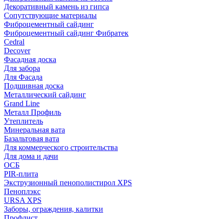
Декоративный камень из гипса
Сопутствующие материалы
Фиброцементный сайдинг
Фиброцементный сайдинг Фибратек
Cedral
Decover
Фасадная доска
Для забора
Для Фасада
Подшивная доска
Металлический сайдинг
Grand Line
Металл Профиль
Утеплитель
Минеральная вата
Базальтовая вата
Для коммерческого строительства
Для дома и дачи
ОСБ
PIR-плита
Экструзионный пенополистирол XPS
Пеноплэкс
URSA XPS
Заборы, ограждения, калитки
Профлист