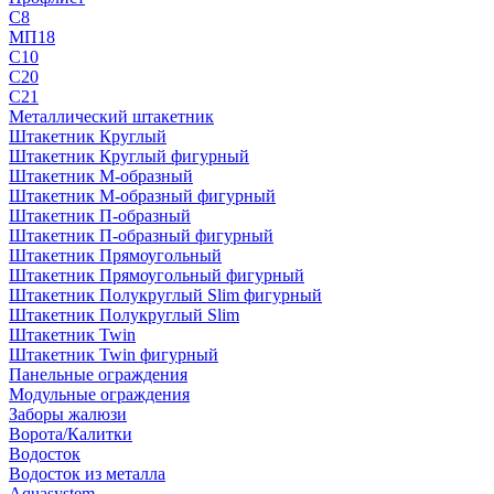
С8
МП18
С10
С20
С21
Металлический штакетник
Штакетник Круглый
Штакетник Круглый фигурный
Штакетник М-образный
Штакетник М-образный фигурный
Штакетник П-образный
Штакетник П-образный фигурный
Штакетник Прямоугольный
Штакетник Прямоугольный фигурный
Штакетник Полукруглый Slim фигурный
Штакетник Полукруглый Slim
Штакетник Twin
Штакетник Twin фигурный
Панельные ограждения
Модульные ограждения
Заборы жалюзи
Ворота/Калитки
Водосток
Водосток из металла
Aquasystem