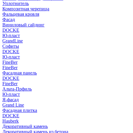
Уплотнитель
Композитная черепица
Фальцевая кровля
Фасад
Виниловый сайдинг
DOCKE
Ю-пласт
GrandLine
Софиты
DOCKE
Ю-пласт
FineBer
FineBer
Фасадная панель
DOCKE
FineBer
Альта-Прфиль
Ю-пласт
Я-фасад
Grand Line
Фасадная плитка
DOCKE
Hauberk
Декоративный камень
Декоративный камень из бетона