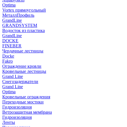
Optima
Vortex прямоугольный
МеталлПрофиль
GrandLine
GRANDSYSTEM
Водосток из пластика
GrandLine
DOCKE
FINEBER
Чердачные лестницы
Docke
Fakro
Ограждение кровли
Кровельные лестницы
Grand Line
Снегозадержатели
Grand Line
Optima
Кровельные ограждения
Переходные мостики
Гидроизоляция
Ветрозащитная мембрана
Гидроизоляция
Ленты