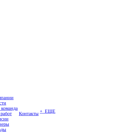
мпании
сти
 команда
+ ЕЩЕ
 работ
Контакты
нсии
неры
ады