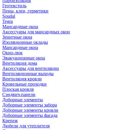
Пароизоляция
Геотекстиль
Пены, клеи, герметики
Soudal
Tegra
Мансардные окна
Аксессуары для мансардных окон
Зенитные окна
Изоляционные оклады
Мансардные окна
Окно-люк
Эвакуационные окна
Вентиляция дома
Аксессуары для вентиляции
Вентиляционные выходы
Вентиляция кровли
Кровельные проходки
Плоская кровля
Сэндвич-панели
Доборные элементы
Доборные элементы забора
Доборные элементы кровли
Доборные элементы фасада
Крепеж
Дюбели для утеплителя