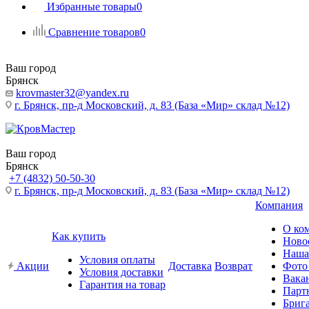
Избранные товары
0
Сравнение товаров
0
Ваш город
Брянск
krovmaster32@yandex.ru
г. Брянск, пр-д Московский, д. 83 (База «Мир» склад №12)
Ваш город
Брянск
+7 (4832) 50-50-30
г. Брянск, пр-д Московский, д. 83 (База «Мир» склад №12)
Компания
О ко
Как купить
Ново
Наша
Условия оплаты
Акции
Доставка
Возврат
Фото
Условия доставки
Вака
Гарантия на товар
Парт
Бриг