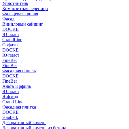
Уплотнитель
Композитная черепица
Фальцевая кровля
Фасад
Виниловый сайдинг
DOCKE
Ю-пласт
GrandLine
Софиты
DOCKE
Ю-пласт
FineBer
FineBer
Фасадная панель
DOCKE
FineBer
Альта-Прфиль
Ю-пласт
Я-фасад
Grand Line
Фасадная плитка
DOCKE
Hauberk
Декоративный камень
Декоративный камень из бетона