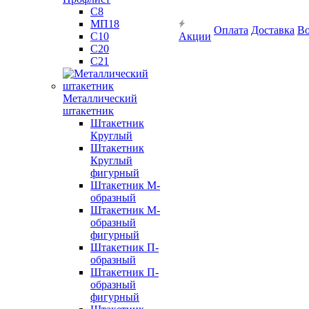
С8
МП18
Оплата
Доставка
Во
С10
Акции
С20
С21
Металлический
штакетник
Штакетник
Круглый
Штакетник
Круглый
фигурный
Штакетник М-
образный
Штакетник М-
образный
фигурный
Штакетник П-
образный
Штакетник П-
образный
фигурный