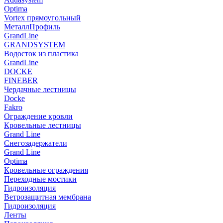
Optima
Vortex прямоугольный
МеталлПрофиль
GrandLine
GRANDSYSTEM
Водосток из пластика
GrandLine
DOCKE
FINEBER
Чердачные лестницы
Docke
Fakro
Ограждение кровли
Кровельные лестницы
Grand Line
Снегозадержатели
Grand Line
Optima
Кровельные ограждения
Переходные мостики
Гидроизоляция
Ветрозащитная мембрана
Гидроизоляция
Ленты