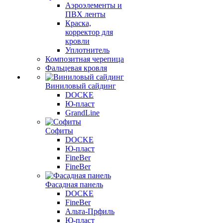
Аэроэлементы и
ПВХ ленты
Краска,
корректор для
кровли
Уплотнитель
Композитная черепица
Фальцевая кровля
Виниловый сайдинг
DOCKE
Ю-пласт
GrandLine
Софиты
DOCKE
Ю-пласт
FineBer
FineBer
Фасадная панель
DOCKE
FineBer
Альта-Прфиль
Ю-пласт