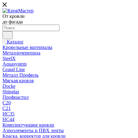
От кровли
до фасада
Каталог
Кровельные материалы
Металлочерепица
SteelX
Aquasystem
Grand Line
Металл Профиль
Мягкая кровля
Docke
Shinglas
Профнастил
C20
C21
НС35
НС44
Комплектующие кровли
Аэроэлементы и ПВХ ленты
Краска, корректор для кровли