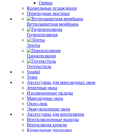
Optima
Кровельные ограждения
Переходные мостики
Ветрозащитная мембрана
Гидроизоляция
Ленты
Пароизоляция
Геотекстиль
Soudal
Tegra
Аксессуары для мансардных окон
Зенитные окна
Изоляционные оклады
Мансардные окна
Окно-люк
Эвакуационные окна
Аксессуары для вентиляции
Вентиляционные выходы
Вентиляция кровли
Кровельные проходки