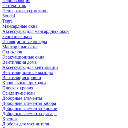
Пароизоляция
Геотекстиль
Пены, клеи, герметики
Soudal
Tegra
Мансардные окна
Аксессуары для мансардных окон
Зенитные окна
Изоляционные оклады
Мансардные окна
Окно-люк
Эвакуационные окна
Вентиляция дома
Аксессуары для вентиляции
Вентиляционные выходы
Вентиляция кровли
Кровельные проходки
Плоская кровля
Сэндвич-панели
Доборные элементы
Доборные элементы забора
Доборные элементы кровли
Доборные элементы фасада
Крепеж
Дюбели для утеплителя