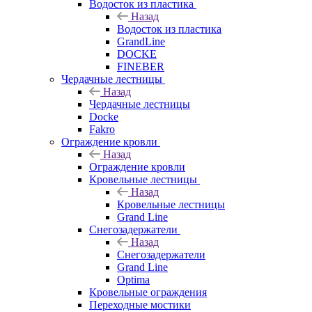
Водосток из пластика
Назад
Водосток из пластика
GrandLine
DOCKE
FINEBER
Чердачные лестницы
Назад
Чердачные лестницы
Docke
Fakro
Ограждение кровли
Назад
Ограждение кровли
Кровельные лестницы
Назад
Кровельные лестницы
Grand Line
Снегозадержатели
Назад
Снегозадержатели
Grand Line
Optima
Кровельные ограждения
Переходные мостики