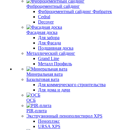
Фиброцементный сайдинг
Фиброцементный сайдинг Фибратек
Cedral
Decover
Фасадная доска
Для забора
Для Фасада
Подшивная доска
Металлический сайдинг
Grand Line
Металл Профиль
Минеральная вата
Базальтовая вата
Для коммерческого строительства
Для дома и дачи
ОСБ
PIR-плита
Экструзионный пенополистирол XPS
Пеноплэкс
URSA XPS