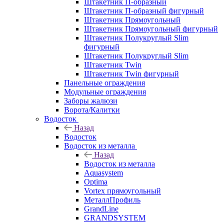
Штакетник П-образный
Штакетник П-образный фигурный
Штакетник Прямоугольный
Штакетник Прямоугольный фигурный
Штакетник Полукруглый Slim
фигурный
Штакетник Полукруглый Slim
Штакетник Twin
Штакетник Twin фигурный
Панельные ограждения
Модульные ограждения
Заборы жалюзи
Ворота/Калитки
Водосток
Назад
Водосток
Водосток из металла
Назад
Водосток из металла
Aquasystem
Optima
Vortex прямоугольный
МеталлПрофиль
GrandLine
GRANDSYSTEM