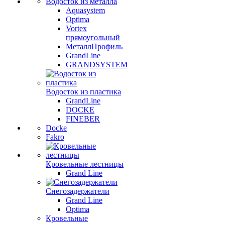
Водосток из металла
Aquasystem
Optima
Vortex
прямоугольный
МеталлПрофиль
GrandLine
GRANDSYSTEM
Водосток из пластика
GrandLine
DOCKE
FINEBER
Docke
Fakro
Кровельные лестницы
Grand Line
Снегозадержатели
Grand Line
Optima
Кровельные