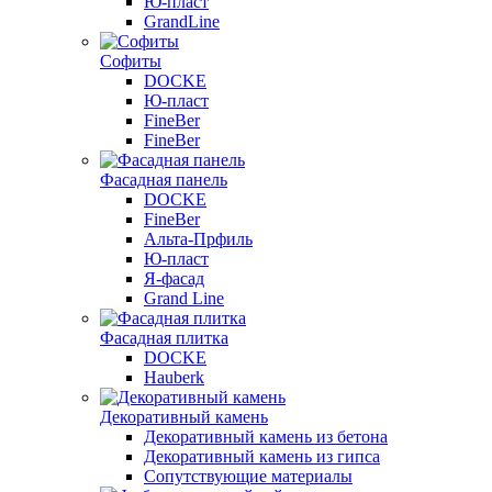
Ю-пласт
GrandLine
Софиты
DOCKE
Ю-пласт
FineBer
FineBer
Фасадная панель
DOCKE
FineBer
Альта-Прфиль
Ю-пласт
Я-фасад
Grand Line
Фасадная плитка
DOCKE
Hauberk
Декоративный камень
Декоративный камень из бетона
Декоративный камень из гипса
Сопутствующие материалы