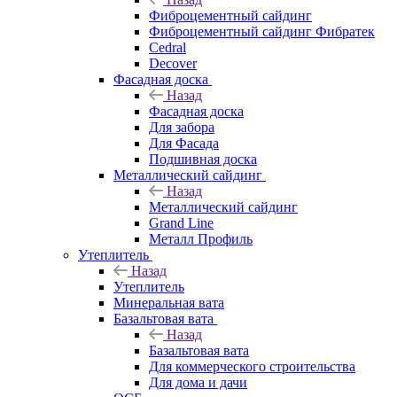
Фиброцементный сайдинг
Фиброцементный сайдинг Фибратек
Cedral
Decover
Фасадная доска
Назад
Фасадная доска
Для забора
Для Фасада
Подшивная доска
Металлический сайдинг
Назад
Металлический сайдинг
Grand Line
Металл Профиль
Утеплитель
Назад
Утеплитель
Минеральная вата
Базальтовая вата
Назад
Базальтовая вата
Для коммерческого строительства
Для дома и дачи