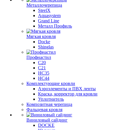
Металлочерепица
SteelX
Aquasystem
Grand Line
Металл Профиль
Мягкая кровля
Docke
Shinglas
Профнастил
C20
C21
НС35
НС44
Комплектующие кровли
Аэроэлементы и ПВХ ленты
Краска, корректор для кровли
Уплотнитель
Композитная черепица
Фальцевая кровля
Виниловый сайдинг
DOCKE