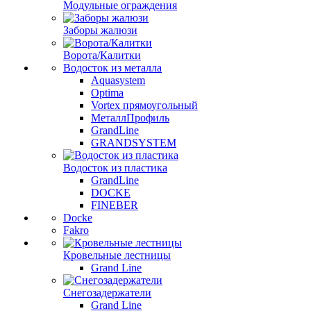
Модульные ограждения
Заборы жалюзи
Ворота/Калитки
Водосток из металла
Aquasystem
Optima
Vortex прямоугольный
МеталлПрофиль
GrandLine
GRANDSYSTEM
Водосток из пластика
GrandLine
DOCKE
FINEBER
Docke
Fakro
Кровельные лестницы
Grand Line
Снегозадержатели
Grand Line