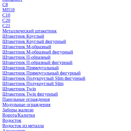
С8
МП18
С10
С20
С21
Металлический штакетник
Штакетник Круглый
Штакетник Круглый фигурный
Штакетник М-образный
Штакетник М-образный фигурный
Штакетник П-образный
Штакетник П-образный фигурный
Штакетник Прямоугольный
Штакетник Прямоугольный фигурный
Штакетник Полукруглый Slim фигурный
Штакетник Полукруглый Slim
Штакетник Twin
Штакетник Twin фигурный
Панельные ограждения
Модульные ограждения
Заборы жалюзи
Ворота/Калитки
Водосток
Водосток из металла
Aquasystem