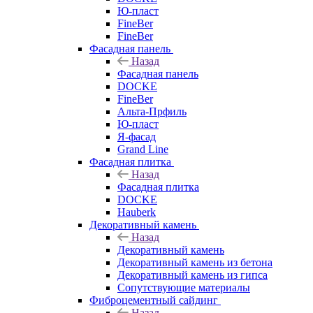
Ю-пласт
FineBer
FineBer
Фасадная панель
Назад
Фасадная панель
DOCKE
FineBer
Альта-Прфиль
Ю-пласт
Я-фасад
Grand Line
Фасадная плитка
Назад
Фасадная плитка
DOCKE
Hauberk
Декоративный камень
Назад
Декоративный камень
Декоративный камень из бетона
Декоративный камень из гипса
Сопутствующие материалы
Фиброцементный сайдинг
Назад