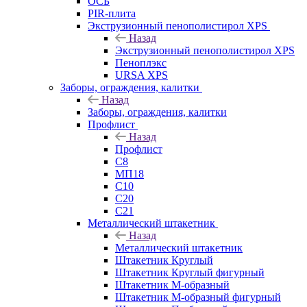
ОСБ
PIR-плита
Экструзионный пенополистирол XPS
Назад
Экструзионный пенополистирол XPS
Пеноплэкс
URSA XPS
Заборы, ограждения, калитки
Назад
Заборы, ограждения, калитки
Профлист
Назад
Профлист
С8
МП18
С10
С20
С21
Металлический штакетник
Назад
Металлический штакетник
Штакетник Круглый
Штакетник Круглый фигурный
Штакетник М-образный
Штакетник М-образный фигурный