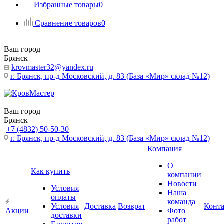
Избранные товары
0
Сравнение товаров
0
Ваш город
Брянск
krovmaster32@yandex.ru
г. Брянск, пр-д Московский, д. 83 (База «Мир» склад №12)
Ваш город
Брянск
+7 (4832) 50-50-30
г. Брянск, пр-д Московский, д. 83 (База «Мир» склад №12)
Компания
О
Как купить
компании
Новости
Условия
Наша
оплаты
команда
Условия
Доставка
Возврат
Конт
Акции
Фото
доставки
работ