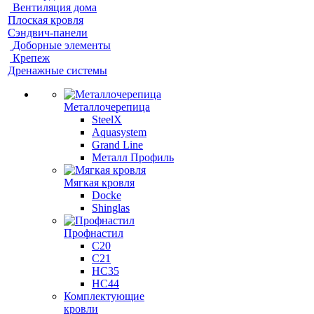
Вентиляция дома
Плоская кровля
Сэндвич-панели
Доборные элементы
Крепеж
Дренажные системы
Металлочерепица
SteelX
Aquasystem
Grand Line
Металл Профиль
Мягкая кровля
Docke
Shinglas
Профнастил
C20
C21
НС35
НС44
Комплектующие
кровли