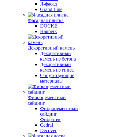
Я-фасад
Grand Line
Фасадная плитка
DOCKE
Hauberk
Декоративный камень
Декоративный
камень из бетона
Декоративный
камень из гипса
Сопутствующие
материалы
Фиброцементный
сайдинг
Фиброцементный
сайдинг
Фибратек
Cedral
Decover