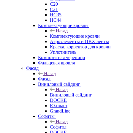
C20
C21
НС35
НС44
Комплектующие кровли
Назад
Комплектующие кровли
Аэроэлементы и ПВХ ленты
Краска, корректор для кровли
Уплотнитель
Композитная черепица
Фальцевая кровля
Фасад
Назад
Фасад
Виниловый сайдинг
Назад
Виниловый сайдинг
DOCKE
Ю-пласт
GrandLine
Софиты
Назад
Софиты
DOCKE