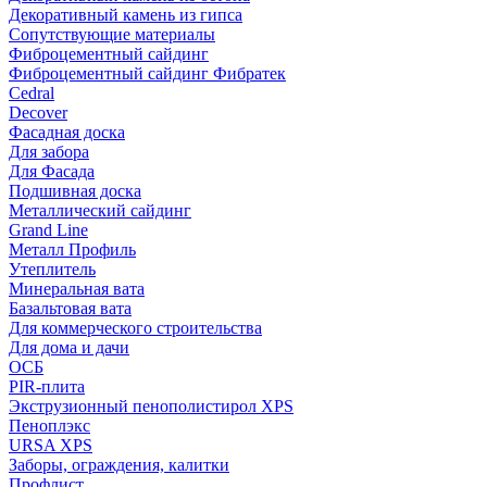
Декоративный камень из гипса
Сопутствующие материалы
Фиброцементный сайдинг
Фиброцементный сайдинг Фибратек
Cedral
Decover
Фасадная доска
Для забора
Для Фасада
Подшивная доска
Металлический сайдинг
Grand Line
Металл Профиль
Утеплитель
Минеральная вата
Базальтовая вата
Для коммерческого строительства
Для дома и дачи
ОСБ
PIR-плита
Экструзионный пенополистирол XPS
Пеноплэкс
URSA XPS
Заборы, ограждения, калитки
Профлист