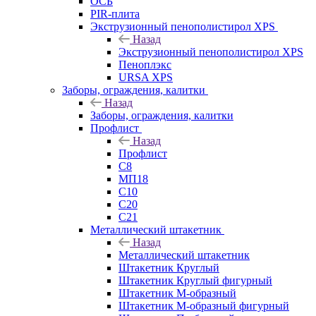
ОСБ
PIR-плита
Экструзионный пенополистирол XPS
Назад
Экструзионный пенополистирол XPS
Пеноплэкс
URSA XPS
Заборы, ограждения, калитки
Назад
Заборы, ограждения, калитки
Профлист
Назад
Профлист
С8
МП18
С10
С20
С21
Металлический штакетник
Назад
Металлический штакетник
Штакетник Круглый
Штакетник Круглый фигурный
Штакетник М-образный
Штакетник М-образный фигурный