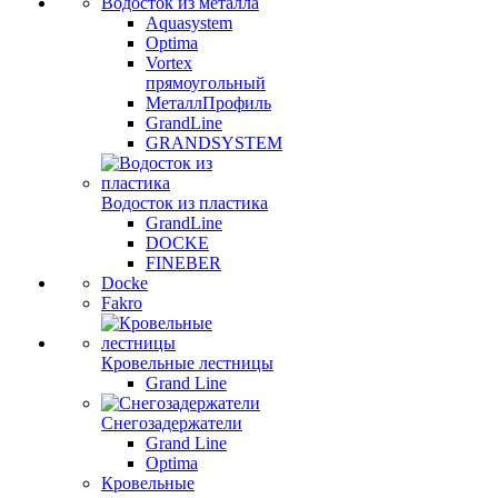
Водосток из металла
Aquasystem
Optima
Vortex
прямоугольный
МеталлПрофиль
GrandLine
GRANDSYSTEM
Водосток из пластика
GrandLine
DOCKE
FINEBER
Docke
Fakro
Кровельные лестницы
Grand Line
Снегозадержатели
Grand Line
Optima
Кровельные