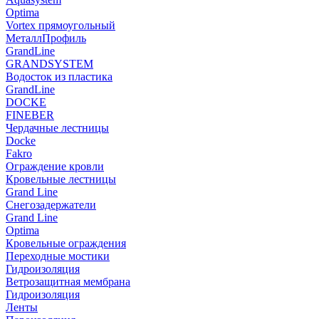
Optima
Vortex прямоугольный
МеталлПрофиль
GrandLine
GRANDSYSTEM
Водосток из пластика
GrandLine
DOCKE
FINEBER
Чердачные лестницы
Docke
Fakro
Ограждение кровли
Кровельные лестницы
Grand Line
Снегозадержатели
Grand Line
Optima
Кровельные ограждения
Переходные мостики
Гидроизоляция
Ветрозащитная мембрана
Гидроизоляция
Ленты