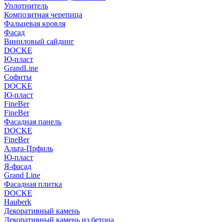
Уплотнитель
Композитная черепица
Фальцевая кровля
Фасад
Виниловый сайдинг
DOCKE
Ю-пласт
GrandLine
Софиты
DOCKE
Ю-пласт
FineBer
FineBer
Фасадная панель
DOCKE
FineBer
Альта-Прфиль
Ю-пласт
Я-фасад
Grand Line
Фасадная плитка
DOCKE
Hauberk
Декоративный камень
Декоративный камень из бетона