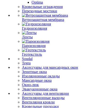
Optima
Кровельные ограждения
Переходные мостики
Ветрозащитная мембрана
Гидроизоляция
Ленты
Пароизоляция
Геотекстиль
Soudal
Tegra
Аксессуары для мансардных окон
Зенитные окна
Изоляционные оклады
Мансардные окна
Окно-люк
Эвакуационные окна
Аксессуары для вентиляции
Вентиляционные выходы
Вентиляция кровли
Кровельные проходки