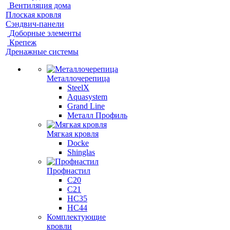
Вентиляция дома
Плоская кровля
Сэндвич-панели
Доборные элементы
Крепеж
Дренажные системы
Металлочерепица
SteelX
Aquasystem
Grand Line
Металл Профиль
Мягкая кровля
Docke
Shinglas
Профнастил
C20
C21
НС35
НС44
Комплектующие
кровли