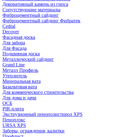
Декоративный камень из гипса
Сопутствующие материалы
Фиброцементный сайдинг
Фиброцементный сайдинг Фибратек
Cedral
Decover
Фасадная доска
Для забора
Для Фасада
Подшивная доска
Металлический сайдинг
Grand Line
Металл Профиль
Утеплитель
Минеральная вата
Базальтовая вата
Для коммерческого строительства
Для дома и дачи
ОСБ
PIR-плита
Экструзионный пенополистирол XPS
Пеноплэкс
URSA XPS
Заборы, ограждения, калитки
Профлист