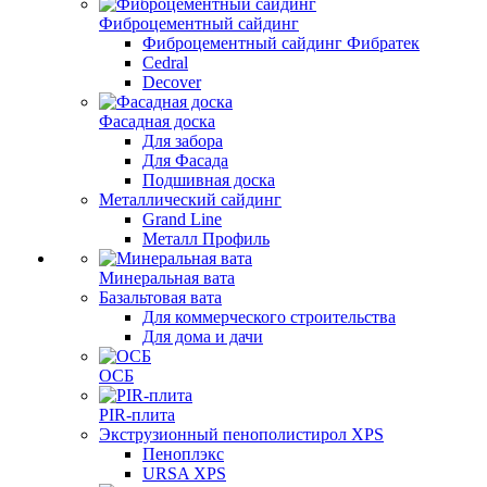
Фиброцементный сайдинг
Фиброцементный сайдинг Фибратек
Cedral
Decover
Фасадная доска
Для забора
Для Фасада
Подшивная доска
Металлический сайдинг
Grand Line
Металл Профиль
Минеральная вата
Базальтовая вата
Для коммерческого строительства
Для дома и дачи
ОСБ
PIR-плита
Экструзионный пенополистирол XPS
Пеноплэкс
URSA XPS