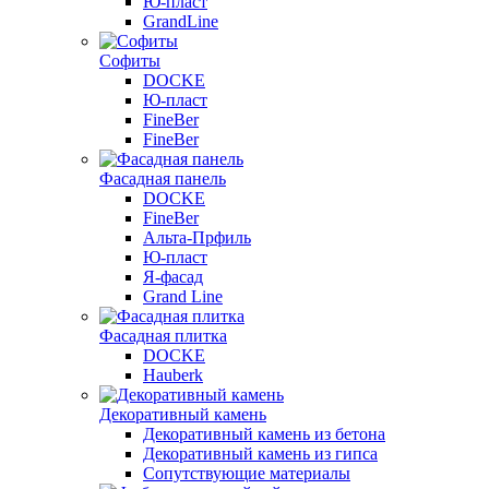
Ю-пласт
GrandLine
Софиты
DOCKE
Ю-пласт
FineBer
FineBer
Фасадная панель
DOCKE
FineBer
Альта-Прфиль
Ю-пласт
Я-фасад
Grand Line
Фасадная плитка
DOCKE
Hauberk
Декоративный камень
Декоративный камень из бетона
Декоративный камень из гипса
Сопутствующие материалы