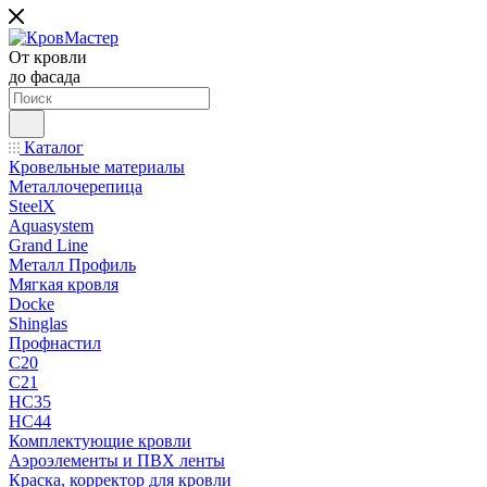
От кровли
до фасада
Каталог
Кровельные материалы
Металлочерепица
SteelX
Aquasystem
Grand Line
Металл Профиль
Мягкая кровля
Docke
Shinglas
Профнастил
C20
C21
НС35
НС44
Комплектующие кровли
Аэроэлементы и ПВХ ленты
Краска, корректор для кровли