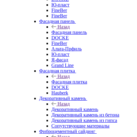
Ю-пласт
FineBer
FineBer
Фасадная панель
Назад
Фасадная панель
DOCKE
FineBer
Альта-Прфиль
Ю-пласт
Я-фасад
Grand Line
Фасадная плитка
Назад
Фасадная плитка
DOCKE
Hauberk
Декоративный камень
Назад
Декоративный камень
Декоративный камень из бетона
Декоративный камень из гипса
Сопутствующие материалы
Фиброцементный сайдинг
Назад