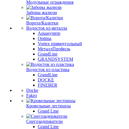
Модульные ограждения
Заборы жалюзи
Ворота/Калитки
Водосток из металла
Aquasystem
Optima
Vortex прямоугольный
МеталлПрофиль
GrandLine
GRANDSYSTEM
Водосток из пластика
GrandLine
DOCKE
FINEBER
Docke
Fakro
Кровельные лестницы
Grand Line
Снегозадержатели
Grand Line