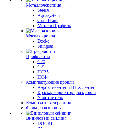
Металлочерепица
SteelX
Aquasystem
Grand Line
Металл Профиль
Мягкая кровля
Docke
Shinglas
Профнастил
C20
C21
НС35
НС44
Комплектующие кровли
Аэроэлементы и ПВХ ленты
Краска, корректор для кровли
Уплотнитель
Композитная черепица
Фальцевая кровля
Виниловый сайдинг
DOCKE