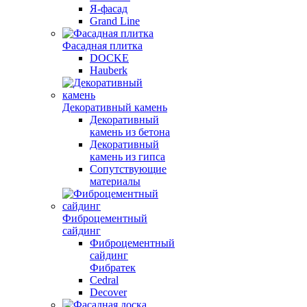
Я-фасад
Grand Line
Фасадная плитка
DOCKE
Hauberk
Декоративный камень
Декоративный
камень из бетона
Декоративный
камень из гипса
Сопутствующие
материалы
Фиброцементный
сайдинг
Фиброцементный
сайдинг
Фибратек
Cedral
Decover