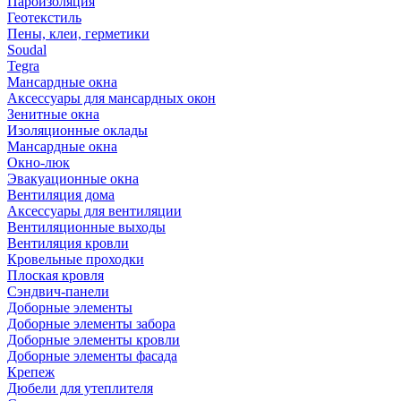
Пароизоляция
Геотекстиль
Пены, клеи, герметики
Soudal
Tegra
Мансардные окна
Аксессуары для мансардных окон
Зенитные окна
Изоляционные оклады
Мансардные окна
Окно-люк
Эвакуационные окна
Вентиляция дома
Аксессуары для вентиляции
Вентиляционные выходы
Вентиляция кровли
Кровельные проходки
Плоская кровля
Сэндвич-панели
Доборные элементы
Доборные элементы забора
Доборные элементы кровли
Доборные элементы фасада
Крепеж
Дюбели для утеплителя