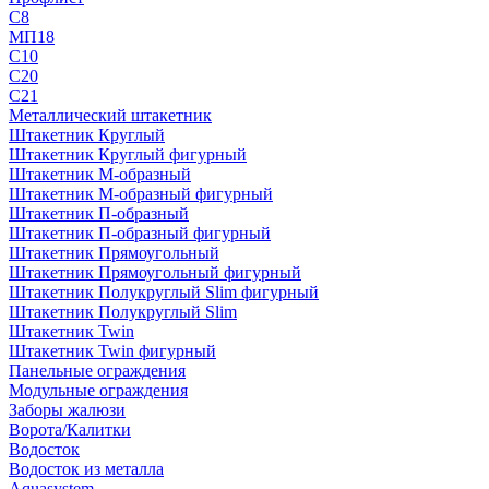
С8
МП18
С10
С20
С21
Металлический штакетник
Штакетник Круглый
Штакетник Круглый фигурный
Штакетник М-образный
Штакетник М-образный фигурный
Штакетник П-образный
Штакетник П-образный фигурный
Штакетник Прямоугольный
Штакетник Прямоугольный фигурный
Штакетник Полукруглый Slim фигурный
Штакетник Полукруглый Slim
Штакетник Twin
Штакетник Twin фигурный
Панельные ограждения
Модульные ограждения
Заборы жалюзи
Ворота/Калитки
Водосток
Водосток из металла
Aquasystem