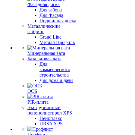
Фасадная доска
Для забора
Для Фасада
Подшивная доска
Металлический
сайдинг
Grand Line
Металл Профиль
Минеральная вата
Базальтовая вата
Для
коммерческого
строительства
Для дома и дачи
ОСБ
PIR-плита
Экструзионный
пенополистирол XPS
Пеноплэкс
URSA XPS
Профлист