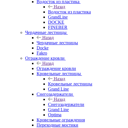
Водосток из пластика
Назад
Водосток из пластика
GrandLine
DOCKE
FINEBER
Чердачные лестницы
Назад
Чердачные лестницы
Docke
Fakro
Ограждение кровли
Назад
Ограждение кровли
Кровельные лестницы
Назад
Кровельные лестницы
Grand Line
Снегозадержатели
Назад
Снегозадержатели
Grand Line
Optima
Кровельные ограждения
Переходные мостики