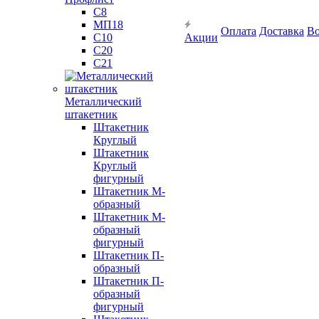
С8
МП18
Оплата
Доставка
Во
С10
Акции
С20
С21
Металлический
штакетник
Штакетник
Круглый
Штакетник
Круглый
фигурный
Штакетник М-
образный
Штакетник М-
образный
фигурный
Штакетник П-
образный
Штакетник П-
образный
фигурный