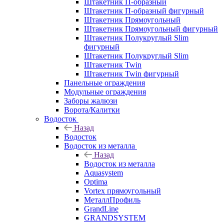
Штакетник П-образный
Штакетник П-образный фигурный
Штакетник Прямоугольный
Штакетник Прямоугольный фигурный
Штакетник Полукруглый Slim
фигурный
Штакетник Полукруглый Slim
Штакетник Twin
Штакетник Twin фигурный
Панельные ограждения
Модульные ограждения
Заборы жалюзи
Ворота/Калитки
Водосток
Назад
Водосток
Водосток из металла
Назад
Водосток из металла
Aquasystem
Optima
Vortex прямоугольный
МеталлПрофиль
GrandLine
GRANDSYSTEM