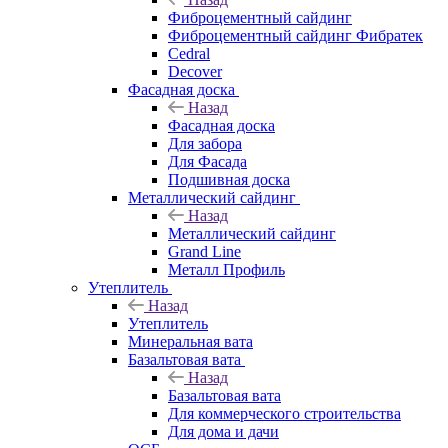
Фиброцементный сайдинг
Фиброцементный сайдинг Фибратек
Cedral
Decover
Фасадная доска
Назад
Фасадная доска
Для забора
Для Фасада
Подшивная доска
Металлический сайдинг
Назад
Металлический сайдинг
Grand Line
Металл Профиль
Утеплитель
Назад
Утеплитель
Минеральная вата
Базальтовая вата
Назад
Базальтовая вата
Для коммерческого строительства
Для дома и дачи