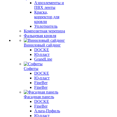
Аэроэлементы и
ПВХ ленты
Краска,
корректор для
кровли
Уплотнитель
Композитная черепица
Фальцевая кровля
Виниловый сайдинг
DOCKE
Ю-пласт
GrandLine
Софиты
DOCKE
Ю-пласт
FineBer
FineBer
Фасадная панель
DOCKE
FineBer
Альта-Прфиль
Ю-пласт