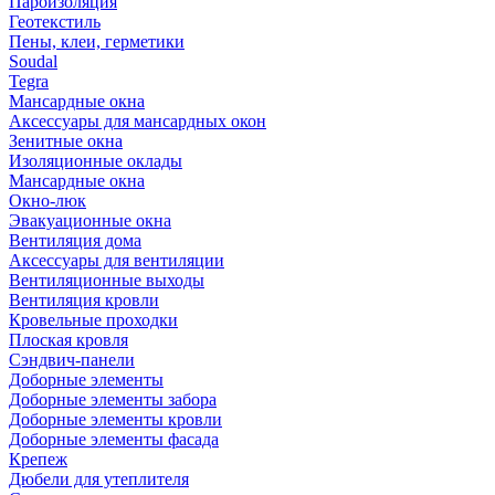
Пароизоляция
Геотекстиль
Пены, клеи, герметики
Soudal
Tegra
Мансардные окна
Аксессуары для мансардных окон
Зенитные окна
Изоляционные оклады
Мансардные окна
Окно-люк
Эвакуационные окна
Вентиляция дома
Аксессуары для вентиляции
Вентиляционные выходы
Вентиляция кровли
Кровельные проходки
Плоская кровля
Сэндвич-панели
Доборные элементы
Доборные элементы забора
Доборные элементы кровли
Доборные элементы фасада
Крепеж
Дюбели для утеплителя