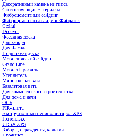
Декоративный камень из гипса
Сопутствующие материалы
Фиброцементный сайдинг
Фиброцементный сайдинг Фибратек
Cedral
Decover
Фасадная доска
Для забора
Для Фасада
Подшивная доска
Металлический сайдинг
Grand Line
Металл Профиль
Утеплитель
Минеральная вата
Базальтовая вата
Для коммерческого строительства
Для дома и дачи
ОСБ
PIR-плита
Экструзионный пенополистирол XPS
Пеноплэкс
URSA XPS
Заборы, ограждения, калитки
Профлист