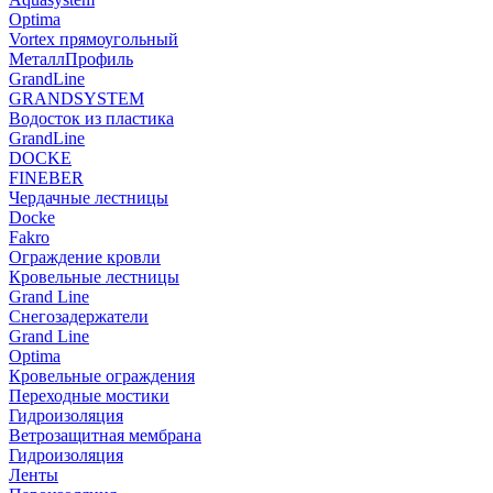
Optima
Vortex прямоугольный
МеталлПрофиль
GrandLine
GRANDSYSTEM
Водосток из пластика
GrandLine
DOCKE
FINEBER
Чердачные лестницы
Docke
Fakro
Ограждение кровли
Кровельные лестницы
Grand Line
Снегозадержатели
Grand Line
Optima
Кровельные ограждения
Переходные мостики
Гидроизоляция
Ветрозащитная мембрана
Гидроизоляция
Ленты