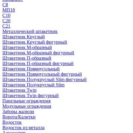
С8
МП18
С10
С20
С21
Металлический штакетник
Штакетник Круглый
Штакетник Круглый фигурный
Штакетник М-образный
Штакетник М-образный фигурный
Штакетник П-образный
Штакетник П-образный фигурный
Штакетник Прямоугольный
Штакетник Прямоугольный фигурный
Штакетник Полукруглый Slim фигурный
Штакетник Полукруглый Slim
Штакетник Twin
Штакетник Twin фигурный
Панельные ограждения
Модульные ограждения
Заборы жалюзи
Ворота/Калитки
Водосток
Водосток из металла
Aquasystem