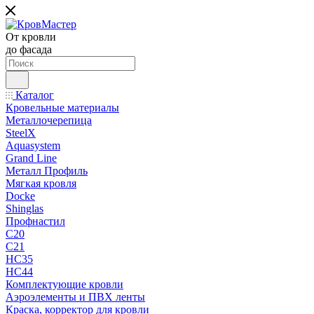
От кровли
до фасада
Каталог
Кровельные материалы
Металлочерепица
SteelX
Aquasystem
Grand Line
Металл Профиль
Мягкая кровля
Docke
Shinglas
Профнастил
C20
C21
НС35
НС44
Комплектующие кровли
Аэроэлементы и ПВХ ленты
Краска, корректор для кровли