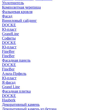
Уплотнитель
Композитная черепица
Фальцевая кровля
Фасад
Виниловый сайдинг
DOCKE
Ю-пласт
GrandLine
Софиты
DOCKE
Ю-пласт
FineBer
FineBer
Фасадная панель
DOCKE
FineBer
Альта-Прфиль
Ю-пласт
Я-фасад
Grand Line
Фасадная плитка
DOCKE
Hauberk
Декоративный камень
Декоративный камень из бетона