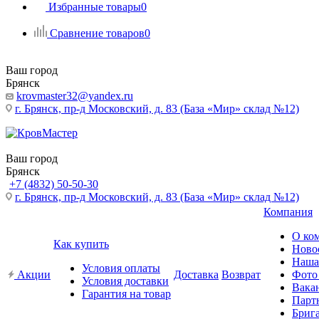
Избранные товары
0
Сравнение товаров
0
Ваш город
Брянск
krovmaster32@yandex.ru
г. Брянск, пр-д Московский, д. 83 (База «Мир» склад №12)
Ваш город
Брянск
+7 (4832) 50-50-30
г. Брянск, пр-д Московский, д. 83 (База «Мир» склад №12)
Компания
О ко
Как купить
Ново
Наша
Условия оплаты
Акции
Доставка
Возврат
Фото
Условия доставки
Вака
Гарантия на товар
Парт
Бриг