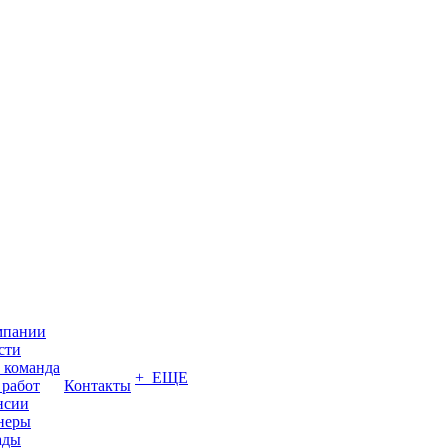
мпании
сти
 команда
+ ЕЩЕ
 работ
Контакты
нсии
неры
ады