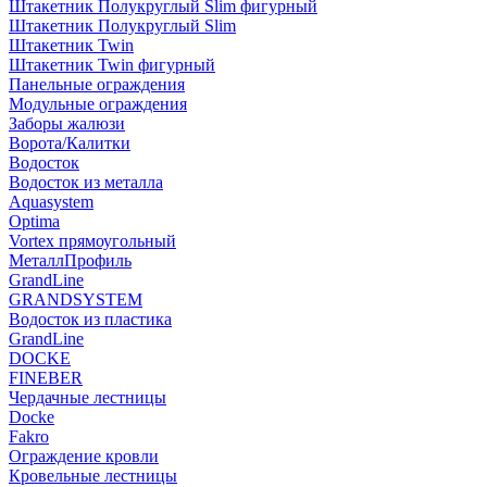
Штакетник Полукруглый Slim фигурный
Штакетник Полукруглый Slim
Штакетник Twin
Штакетник Twin фигурный
Панельные ограждения
Модульные ограждения
Заборы жалюзи
Ворота/Калитки
Водосток
Водосток из металла
Aquasystem
Optima
Vortex прямоугольный
МеталлПрофиль
GrandLine
GRANDSYSTEM
Водосток из пластика
GrandLine
DOCKE
FINEBER
Чердачные лестницы
Docke
Fakro
Ограждение кровли
Кровельные лестницы