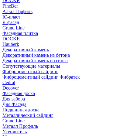
DOCKE
FineBer
Альта-Прфиль
Ю-пласт
Я-фасад
Grand Line
Фасадная плитка
DOCKE
Hauberk
Декоративный камень
Декоративный камень из бетона
Декоративный камень из гипса
Сопутствующие материалы
Фиброцементный сайдинг
Фиброцементный сайдинг Фибратек
Cedral
Decover
Фасадная доска
Для забора
Для Фасада
Подшивная доска
Металлический сайдинг
Grand Line
Металл Профиль
Утеплитель