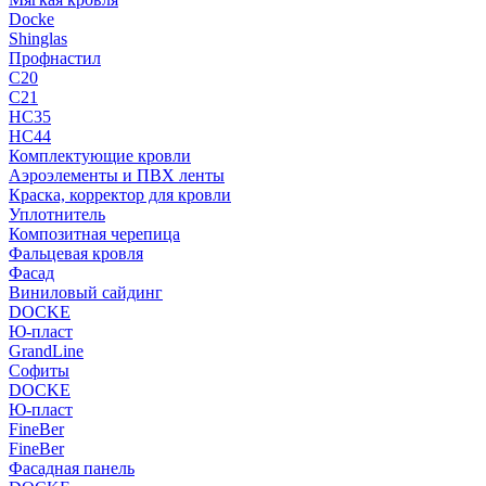
Docke
Shinglas
Профнастил
C20
C21
НС35
НС44
Комплектующие кровли
Аэроэлементы и ПВХ ленты
Краска, корректор для кровли
Уплотнитель
Композитная черепица
Фальцевая кровля
Фасад
Виниловый сайдинг
DOCKE
Ю-пласт
GrandLine
Софиты
DOCKE
Ю-пласт
FineBer
FineBer
Фасадная панель