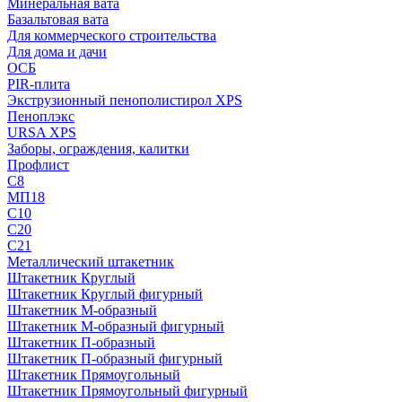
Минеральная вата
Базальтовая вата
Для коммерческого строительства
Для дома и дачи
ОСБ
PIR-плита
Экструзионный пенополистирол XPS
Пеноплэкс
URSA XPS
Заборы, ограждения, калитки
Профлист
С8
МП18
С10
С20
С21
Металлический штакетник
Штакетник Круглый
Штакетник Круглый фигурный
Штакетник М-образный
Штакетник М-образный фигурный
Штакетник П-образный
Штакетник П-образный фигурный
Штакетник Прямоугольный
Штакетник Прямоугольный фигурный