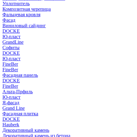
Уплотнитель
Композитная черепица
Фальцевая кровля
Фасад
Виниловый сайдинг
DOCKE
Ю-пласт
GrandLine
Софиты
DOCKE
Ю-пласт
FineBer
FineBer
Фасадная панель
DOCKE
FineBer
Альта-Прфиль
Ю-пласт
Я-фасад
Grand Line
Фасадная плитка
DOCKE
Hauberk
Декоративный камень
Декоративный камень из бетона