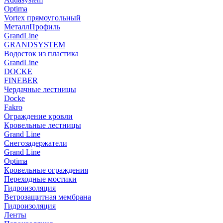
Optima
Vortex прямоугольный
МеталлПрофиль
GrandLine
GRANDSYSTEM
Водосток из пластика
GrandLine
DOCKE
FINEBER
Чердачные лестницы
Docke
Fakro
Ограждение кровли
Кровельные лестницы
Grand Line
Снегозадержатели
Grand Line
Optima
Кровельные ограждения
Переходные мостики
Гидроизоляция
Ветрозащитная мембрана
Гидроизоляция
Ленты