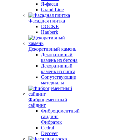
Я-фасад
Grand Line
Фасадная плитка
DOCKE
Hauberk
Декоративный камень
Декоративный
камень из бетона
Декоративный
камень из гипса
Сопутствующие
материалы
Фиброцементный
сайдинг
Фиброцементный
сайдинг
Фибратек
Cedral
Decover