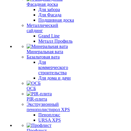
Фасадная доска
Для забора
Для Фасада
Подшивная доска
Металлический
сайдинг
Grand Line
Металл Профиль
Минеральная вата
Базальтовая вата
Для
коммерческого
строительства
Для дома и дачи
ОСБ
PIR-плита
Экструзионный
пенополистирол XPS
Пеноплэкс
URSA XPS
Профлист