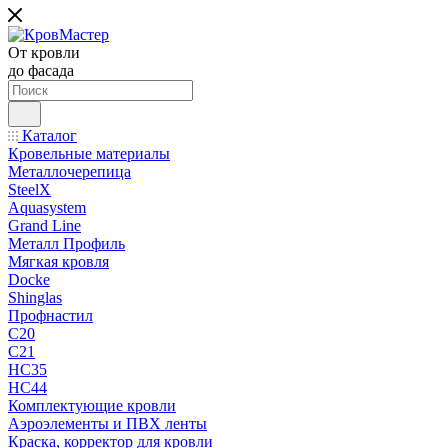
От кровли
до фасада
Каталог
Кровельные материалы
Металлочерепица
SteelX
Aquasystem
Grand Line
Металл Профиль
Мягкая кровля
Docke
Shinglas
Профнастил
C20
C21
НС35
НС44
Комплектующие кровли
Аэроэлементы и ПВХ ленты
Краска, корректор для кровли