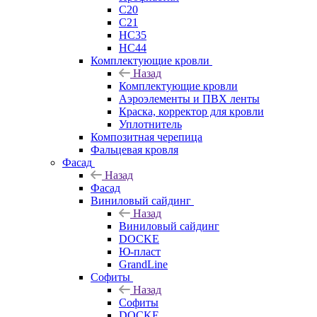
C20
C21
НС35
НС44
Комплектующие кровли
Назад
Комплектующие кровли
Аэроэлементы и ПВХ ленты
Краска, корректор для кровли
Уплотнитель
Композитная черепица
Фальцевая кровля
Фасад
Назад
Фасад
Виниловый сайдинг
Назад
Виниловый сайдинг
DOCKE
Ю-пласт
GrandLine
Софиты
Назад
Софиты
DOCKE