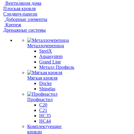
Вентиляция дома
Плоская кровля
Сэндвич-панели
Доборные элементы
Крепеж
Дренажные системы
Металлочерепица
SteelX
Aquasystem
Grand Line
Металл Профиль
Мягкая кровля
Docke
Shinglas
Профнастил
C20
C21
НС35
НС44
Комплектующие
кровли