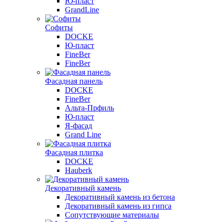
Ю-пласт
GrandLine
Софиты
DOCKE
Ю-пласт
FineBer
FineBer
Фасадная панель
DOCKE
FineBer
Альта-Прфиль
Ю-пласт
Я-фасад
Grand Line
Фасадная плитка
DOCKE
Hauberk
Декоративный камень
Декоративный камень из бетона
Декоративный камень из гипса
Сопутствующие материалы