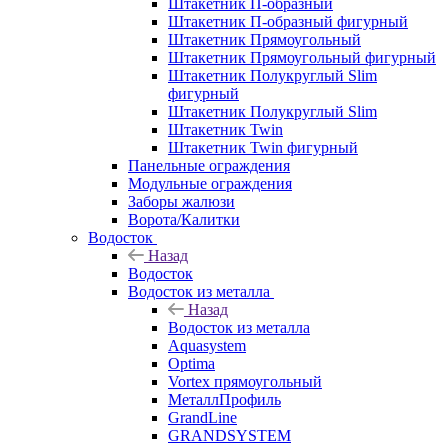
Штакетник П-образный
Штакетник П-образный фигурный
Штакетник Прямоугольный
Штакетник Прямоугольный фигурный
Штакетник Полукруглый Slim
фигурный
Штакетник Полукруглый Slim
Штакетник Twin
Штакетник Twin фигурный
Панельные ограждения
Модульные ограждения
Заборы жалюзи
Ворота/Калитки
Водосток
Назад
Водосток
Водосток из металла
Назад
Водосток из металла
Aquasystem
Optima
Vortex прямоугольный
МеталлПрофиль
GrandLine
GRANDSYSTEM