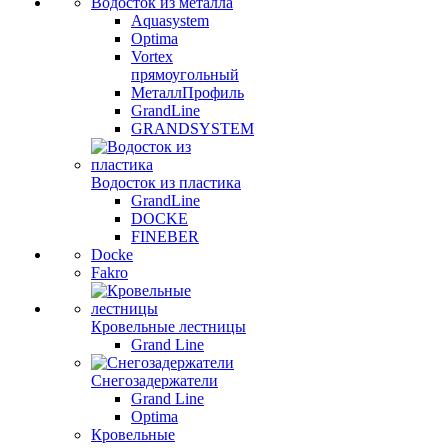
Водосток из металла
Aquasystem
Optima
Vortex
прямоугольный
МеталлПрофиль
GrandLine
GRANDSYSTEM
Водосток из пластика
GrandLine
DOCKE
FINEBER
Docke
Fakro
Кровельные лестницы
Grand Line
Снегозадержатели
Grand Line
Optima
Кровельные