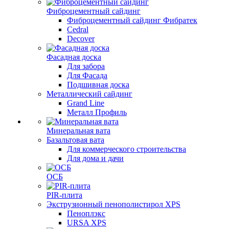
Фиброцементный сайдинг
Фиброцементный сайдинг Фибратек
Cedral
Decover
Фасадная доска
Для забора
Для Фасада
Подшивная доска
Металлический сайдинг
Grand Line
Металл Профиль
Минеральная вата
Базальтовая вата
Для коммерческого строительства
Для дома и дачи
ОСБ
PIR-плита
Экструзионный пенополистирол XPS
Пеноплэкс
URSA XPS