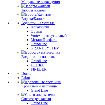
Модульные ограждения
Заборы жалюзи
Ворота/Калитки
Водосток из металла
Aquasystem
Optima
Vortex прямоугольный
МеталлПрофиль
GrandLine
GRANDSYSTEM
Водосток из пластика
GrandLine
DOCKE
FINEBER
Docke
Fakro
Кровельные лестницы
Grand Line
Снегозадержатели
Grand Line