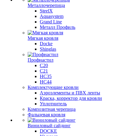
Металлочерепица
SteelX
Aquasystem
Grand Line
Металл Профиль
Мягкая кровля
Docke
Shinglas
Профнастил
C20
C21
НС35
НС44
Комплектующие кровли
Аэроэлементы и ПВХ ленты
Краска, корректор для кровли
Уплотнитель
Композитная черепица
Фальцевая кровля
Виниловый сайдинг
DOCKE