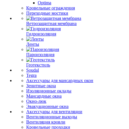
Optima
Кровельные ограждения
Переходные мостики
Ветрозащитная мембрана
Гидроизоляция
Ленты
Пароизоляция
Геотекстиль
Soudal
Tegra
Аксессуары для мансардных окон
Зенитные окна
Изоляционные оклады
Мансардные окна
Окно-люк
Эвакуационные окна
Аксессуары для вентиляции
Вентиляционные выходы
Вентиляция кровли
Кровельные проходки