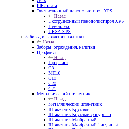
ОСБ
PIR-плита
Экструзионный пенополистирол XPS
Назад
Экструзионный пенополистирол XPS
Пеноплэкс
URSA XPS
Заборы, ограждения, калитки
Назад
Заборы, ограждения, калитки
Профлист
Назад
Профлист
С8
МП18
С10
С20
С21
Металлический штакетник
Назад
Металлический штакетник
Штакетник Круглый
Штакетник Круглый фигурный
Штакетник М-образный
Штакетник М-образный фигурный