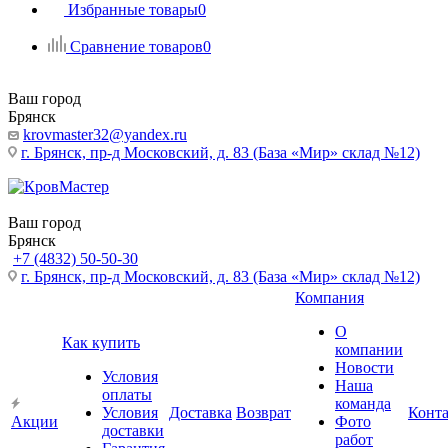
Избранные товары
0
Сравнение товаров
0
Ваш город
Брянск
krovmaster32@yandex.ru
г. Брянск, пр-д Московский, д. 83 (База «Мир» склад №12)
Ваш город
Брянск
+7 (4832) 50-50-30
г. Брянск, пр-д Московский, д. 83 (База «Мир» склад №12)
Компания
О
Как купить
компании
Новости
Условия
Наша
оплаты
команда
Условия
Доставка
Возврат
Конт
Акции
Фото
доставки
работ