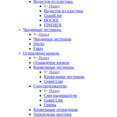
Водосток из пластика
Назад
Водосток из пластика
GrandLine
DOCKE
FINEBER
Чердачные лестницы
Назад
Чердачные лестницы
Docke
Fakro
Ограждение кровли
Назад
Ограждение кровли
Кровельные лестницы
Назад
Кровельные лестницы
Grand Line
Снегозадержатели
Назад
Снегозадержатели
Grand Line
Optima
Кровельные ограждения
Переходные мостики