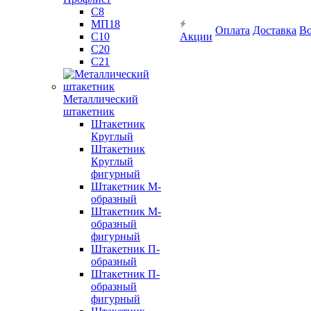
С8
МП18
Оплата
Доставка
Во
С10
Акции
С20
С21
Металлический
штакетник
Штакетник
Круглый
Штакетник
Круглый
фигурный
Штакетник М-
образный
Штакетник М-
образный
фигурный
Штакетник П-
образный
Штакетник П-
образный
фигурный