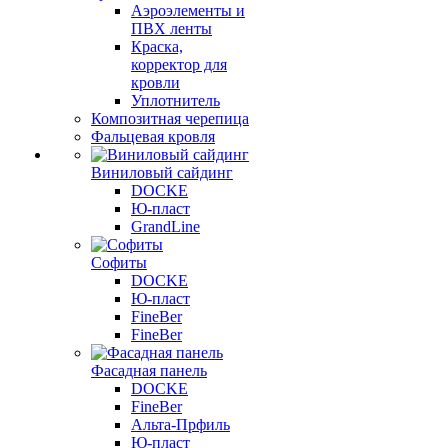
Аэроэлементы и
ПВХ ленты
Краска,
корректор для
кровли
Уплотнитель
Композитная черепица
Фальцевая кровля
Виниловый сайдинг
DOCKE
Ю-пласт
GrandLine
Софиты
DOCKE
Ю-пласт
FineBer
FineBer
Фасадная панель
DOCKE
FineBer
Альта-Прфиль
Ю-пласт