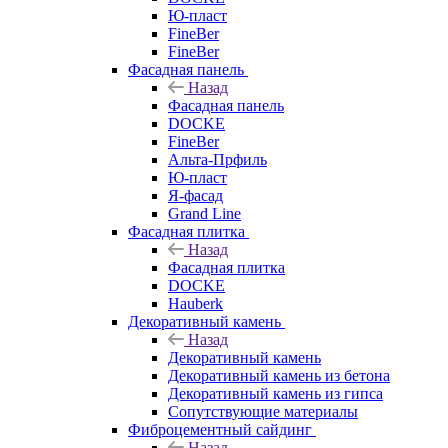
Ю-пласт
FineBer
FineBer
Фасадная панель
Назад
Фасадная панель
DOCKE
FineBer
Альта-Прфиль
Ю-пласт
Я-фасад
Grand Line
Фасадная плитка
Назад
Фасадная плитка
DOCKE
Hauberk
Декоративный камень
Назад
Декоративный камень
Декоративный камень из бетона
Декоративный камень из гипса
Сопутствующие материалы
Фиброцементный сайдинг
Назад