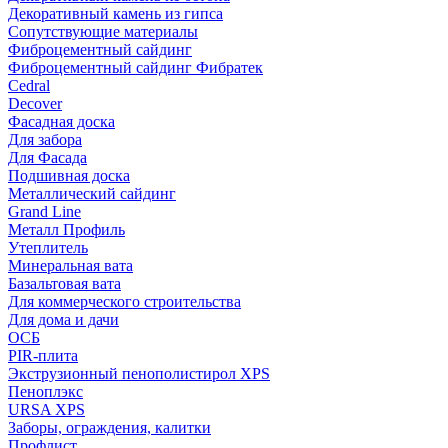
Декоративный камень из гипса
Сопутствующие материалы
Фиброцементный сайдинг
Фиброцементный сайдинг Фибратек
Cedral
Decover
Фасадная доска
Для забора
Для Фасада
Подшивная доска
Металлический сайдинг
Grand Line
Металл Профиль
Утеплитель
Минеральная вата
Базальтовая вата
Для коммерческого строительства
Для дома и дачи
ОСБ
PIR-плита
Экструзионный пенополистирол XPS
Пеноплэкс
URSA XPS
Заборы, ограждения, калитки
Профлист