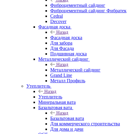
Фиброцементный сайдинг
Фиброцементный сайдинг Фибратек
Cedral
Decover
Фасадная доска
Назад
Фасадная доска
Для забора
Для Фасада
Подшивная доска
Металлический сайдинг
Назад
Металлический сайдинг
Grand Line
Металл Профиль
Утеплитель
Назад
Утеплитель
Минеральная вата
Базальтовая вата
Назад
Базальтовая вата
Для коммерческого строительства
Для дома и дачи