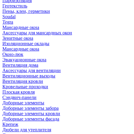
Пароизоляция
Геотекстиль
Пены, клеи, герметики
Soudal
Tegra
Мансардные окна
Аксессуары для мансардных окон
Зенитные окна
Изоляционные оклады
Мансардные окна
Окно-люк
Эвакуационные окна
Вентиляция дома
Аксессуары для вентиляции
Вентиляционные выходы
Вентиляция кровли
Кровельные проходки
Плоская кровля
Сэндвич-панели
Доборные элементы
Доборные элементы забора
Доборные элементы кровли
Доборные элементы фасада
Крепеж
Дюбели для утеплителя