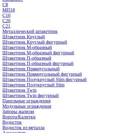
С8
МП18
С10
С20
С21
Металлический штакетник
Штакетник Круглый
Штакетник Круглый фигурный
Штакетник М-образный
Штакетник М-образный фигурный
Штакетник П-образный
Штакетник П-образный фигурный
Штакетник Прямоугольный
Штакетник Прямоугольный фигурный
Штакетник Полукруглый Slim фигурный
Штакетник Полукруглый Slim
Штакетник Twin
Штакетник Twin фигурный
Панельные ограждения
Модульные ограждения
Заборы жалюзи
Ворота/Калитки
Водосток
Водосток из металла
Aquasystem