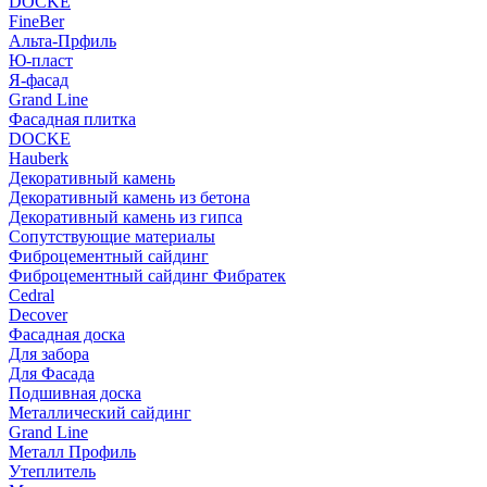
DOCKE
FineBer
Альта-Прфиль
Ю-пласт
Я-фасад
Grand Line
Фасадная плитка
DOCKE
Hauberk
Декоративный камень
Декоративный камень из бетона
Декоративный камень из гипса
Сопутствующие материалы
Фиброцементный сайдинг
Фиброцементный сайдинг Фибратек
Cedral
Decover
Фасадная доска
Для забора
Для Фасада
Подшивная доска
Металлический сайдинг
Grand Line
Металл Профиль
Утеплитель