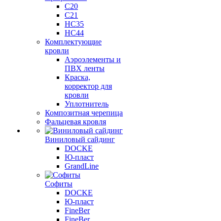
C20
C21
НС35
НС44
Комплектующие
кровли
Аэроэлементы и
ПВХ ленты
Краска,
корректор для
кровли
Уплотнитель
Композитная черепица
Фальцевая кровля
Виниловый сайдинг
DOCKE
Ю-пласт
GrandLine
Софиты
DOCKE
Ю-пласт
FineBer
FineBer