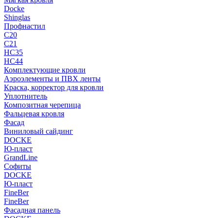
Docke
Shinglas
Профнастил
C20
C21
НС35
НС44
Комплектующие кровли
Аэроэлементы и ПВХ ленты
Краска, корректор для кровли
Уплотнитель
Композитная черепица
Фальцевая кровля
Фасад
Виниловый сайдинг
DOCKE
Ю-пласт
GrandLine
Софиты
DOCKE
Ю-пласт
FineBer
FineBer
Фасадная панель