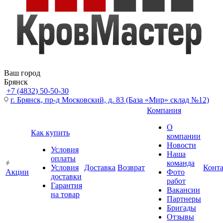
Ваш город
Брянск
+7 (4832) 50-50-30
г. Брянск, пр-д Московский, д. 83 (База «Мир» склад №12)
Компания
О
Как купить
компании
Новости
Условия
Наша
оплаты
команда
Условия
Доставка
Возврат
Конт
Акции
Фото
доставки
работ
Гарантия
Вакансии
на товар
Партнеры
Бригады
Отзывы