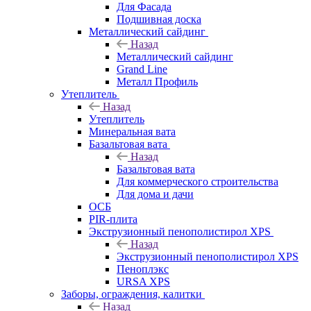
Для Фасада
Подшивная доска
Металлический сайдинг
Назад
Металлический сайдинг
Grand Line
Металл Профиль
Утеплитель
Назад
Утеплитель
Минеральная вата
Базальтовая вата
Назад
Базальтовая вата
Для коммерческого строительства
Для дома и дачи
ОСБ
PIR-плита
Экструзионный пенополистирол XPS
Назад
Экструзионный пенополистирол XPS
Пеноплэкс
URSA XPS
Заборы, ограждения, калитки
Назад