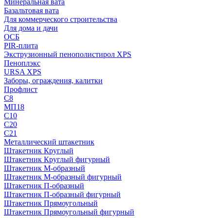
Минеральная вата
Базальтовая вата
Для коммерческого строительства
Для дома и дачи
ОСБ
PIR-плита
Экструзионный пенополистирол XPS
Пеноплэкс
URSA XPS
Заборы, ограждения, калитки
Профлист
С8
МП18
С10
С20
С21
Металлический штакетник
Штакетник Круглый
Штакетник Круглый фигурный
Штакетник М-образный
Штакетник М-образный фигурный
Штакетник П-образный
Штакетник П-образный фигурный
Штакетник Прямоугольный
Штакетник Прямоугольный фигурный