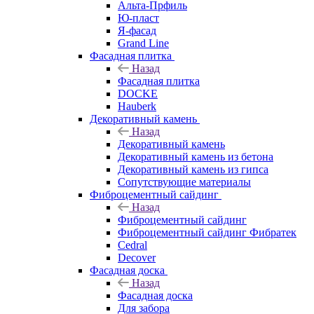
Альта-Прфиль
Ю-пласт
Я-фасад
Grand Line
Фасадная плитка
Назад
Фасадная плитка
DOCKE
Hauberk
Декоративный камень
Назад
Декоративный камень
Декоративный камень из бетона
Декоративный камень из гипса
Сопутствующие материалы
Фиброцементный сайдинг
Назад
Фиброцементный сайдинг
Фиброцементный сайдинг Фибратек
Cedral
Decover
Фасадная доска
Назад
Фасадная доска
Для забора