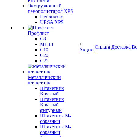
PIR-плита
Экструзионный
пенополистирол XPS
Пеноплэкс
URSA XPS
Профлист
С8
МП18
Оплата
Доставка
Во
С10
Акции
С20
С21
Металлический
штакетник
Штакетник
Круглый
Штакетник
Круглый
фигурный
Штакетник М-
образный
Штакетник М-
образный