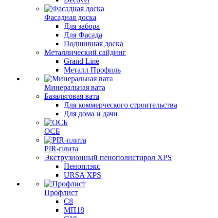
Фасадная доска
Для забора
Для Фасада
Подшивная доска
Металлический сайдинг
Grand Line
Металл Профиль
Минеральная вата
Базальтовая вата
Для коммерческого строительства
Для дома и дачи
ОСБ
PIR-плита
Экструзионный пенополистирол XPS
Пеноплэкс
URSA XPS
Профлист
С8
МП18