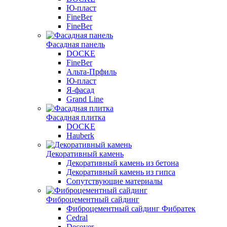
Ю-пласт
FineBer
FineBer
Фасадная панель
DOCKE
FineBer
Альта-Прфиль
Ю-пласт
Я-фасад
Grand Line
Фасадная плитка
DOCKE
Hauberk
Декоративный камень
Декоративный камень из бетона
Декоративный камень из гипса
Сопутствующие материалы
Фиброцементный сайдинг
Фиброцементный сайдинг Фибратек
Cedral
Decover