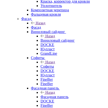
Краска, корректор для кровли
Уплотнитель
Композитная черепица
Фальцевая кровля
Фасад
Назад
Фасад
Виниловый сайдинг
Назад
Виниловый сайдинг
DOCKE
Ю-пласт
GrandLine
Софиты
Назад
Софиты
DOCKE
Ю-пласт
FineBer
FineBer
Фасадная панель
Назад
Фасадная панель
DOCKE
FineBer