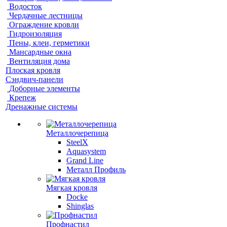
Водосток
Чердачные лестницы
Ограждение кровли
Гидроизоляция
Пены, клеи, герметики
Мансардные окна
Вентиляция дома
Плоская кровля
Сэндвич-панели
Доборные элементы
Крепеж
Дренажные системы
Металлочерепица
SteelX
Aquasystem
Grand Line
Металл Профиль
Мягкая кровля
Docke
Shinglas
Профнастил