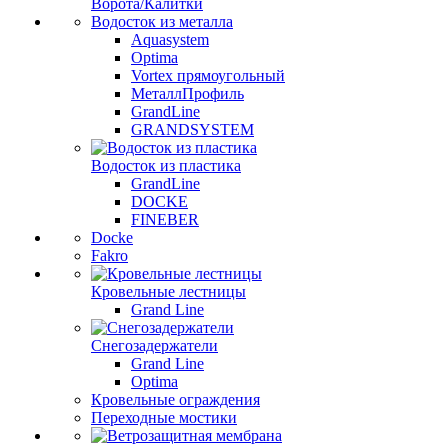
Ворота/Калитки
Водосток из металла
Aquasystem
Optima
Vortex прямоугольный
МеталлПрофиль
GrandLine
GRANDSYSTEM
Водосток из пластика
GrandLine
DOCKE
FINEBER
Docke
Fakro
Кровельные лестницы
Grand Line
Снегозадержатели
Grand Line
Optima
Кровельные ограждения
Переходные мостики