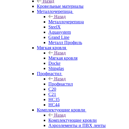
Назад
Кровельные материалы
Металлочерепица
Назад
Металлочерепица
SteelX
Aquasystem
Grand Line
Металл Профиль
Мягкая кровля
Назад
Мягкая кровля
Docke
Shinglas
Профнастил
Назад
Профнастил
C20
C21
НС35
НС44
Комплектующие кровли
Назад
Комплектующие кровли
Аэроэлементы и ПВХ ленты