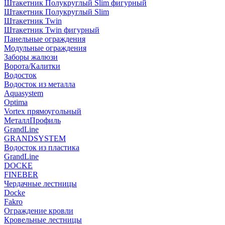
Штакетник Полукруглый Slim фигурный
Штакетник Полукруглый Slim
Штакетник Twin
Штакетник Twin фигурный
Панельные ограждения
Модульные ограждения
Заборы жалюзи
Ворота/Калитки
Водосток
Водосток из металла
Aquasystem
Optima
Vortex прямоугольный
МеталлПрофиль
GrandLine
GRANDSYSTEM
Водосток из пластика
GrandLine
DOCKE
FINEBER
Чердачные лестницы
Docke
Fakro
Ограждение кровли
Кровельные лестницы